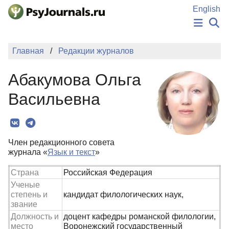
Перейти к основному содержанию
English
НОВОСТИ
Главная
Редакции журналов
ИЗДАНИЯ
АВТОРЫ
Абакумова Ольга
ПОДАТЬ РУКОПИСЬ
БАЗА ЗНАНИЙ
Васильевна
КЛЮЧЕВЫЕ СЛОВА
Регистрация
Вход
Член редакционного совета
журнала «
Язык и текст
»
Страна
Российская Федерация
Ученые
степень и
кандидат филологических наук,
звание
Должность и
доцент кафедры романской филологии,
место
Воронежский государственный