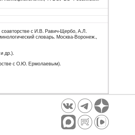
в соавторстве с И.В. Равич-Щербо, А.Л.
минологический словарь. Москва-Воронеж.,
и др.).
орстве с О.Ю. Ермолаевым).