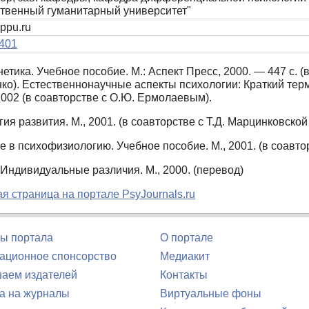
ственный гуманитарный университет"
pu.ru
401
етика. Учебное пособие. М.: Аспект Пресс, 2000. — 447 с. (
ко). Естественнонаучные аспекты психологии: Краткий тер
002 (в соавторстве с О.Ю. Ермолаевым).
ия развития. М., 2001. (в соавторстве с Т.Д. Марцинковской 
 в психофизиологию. Учебное пособие. М., 2001. (в соавт
 Индивидуальные различия. М., 2000. (перевод)
я страница на портале PsyJournals.ru
ы портала
О портале
ционное спонсорство
Медиакит
аем издателей
Контакты
а на журналы
Виртуальные фоны