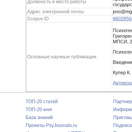
Должность и место работы
государ
Адрес электронной почты
pno@mgp
Scopus ID
6602850
Психоген
Григорен
МПСИ, 2
Психолог
Основные научные публикации
Введение
Купер К.
Авторска
ТОП-20 статей
Партнер
ТОП-20 книг
Информа
База знаний
Приглаш
Проекты PsyJournals.ru
Подписк