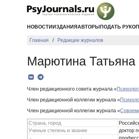
Перейти к основному содержанию
НОВОСТИ
ИЗДАНИЯ
АВТОРЫ
ПОДАТЬ РУКО
Главная
Редакции журналов
Марютина Татьяна
Член редакционного совета журнала «
Психолог
Член редакционной коллегии журнала «
Психоло
Член редакционной коллегии журнала «
Совреме
Страна, город
Российс
Ученые степень и звание
доктор п
професс