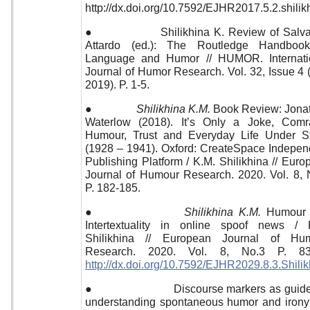
http://dx.doi.org/10.7592/EJHR2017.5.2.shilik
● Shilikhina K. Review of Salvat
Attardo (ed.): The Routledge Handboo
Language and Humor // HUMOR. Internati
Journal of Humor Research. Vol. 32, Issue 4 
2019). P. 1-5.
●
Shilikhina K.M.
Book Review: Jona
Waterlow (2018). It’s Only a Joke, Comr
Humour, Trust and Everyday Life Under St
(1928 – 1941). Oxford: CreateSpace Indepen
Publishing Platform / K.M. Shilikhina // Eur
Journal of Humour Research. 2020. Vol. 8, 
P. 182-185.
●
Shilikhina K.M.
Humour 
Intertextuality in online spoof news / 
Shilikhina // European Journal of Hu
Research. 2020. Vol. 8, No.3 P. 83
http://dx.doi.org/10.7592/EJHR2029.8.3.Shili
● Discourse markers as guides
understanding spontaneous humor and irony 