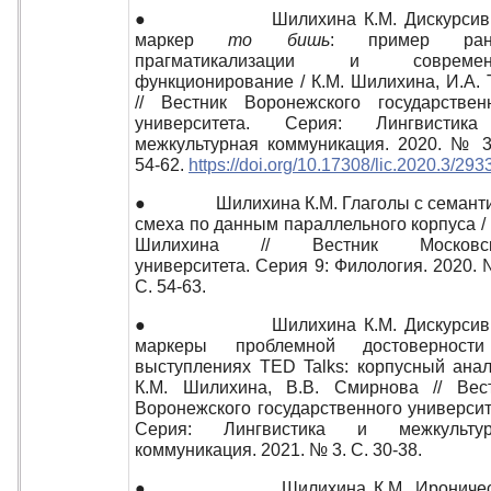
● Шилихина К.М. Дискурсив
маркер
то бишь
: пример ран
прагматикализации и современ
функционирование / К.М. Шилихина, И.А. 
// Вестник Воронежского государствен
университета. Серия: Лингвистик
межкультурная коммуникация. 2020. № 3
54-62.
https://doi.org/10.17308/lic.2020.3/293
● Шилихина К.М. Глаголы с семанти
смеха по данным параллельного корпуса / 
Шилихина // Вестник Московск
университета. Серия 9: Филология. 2020. 
С. 54-63.
● Шилихина К.М. Дискурсив
маркеры проблемной достоверност
выступлениях TED Talks: корпусный анал
К.М. Шилихина, В.В. Смирнова // Вес
Воронежского государственного университ
Серия: Лингвистика и межкультур
коммуникация. 2021. № 3. С. 30-38.
● Шилихина К.М. Ироничес