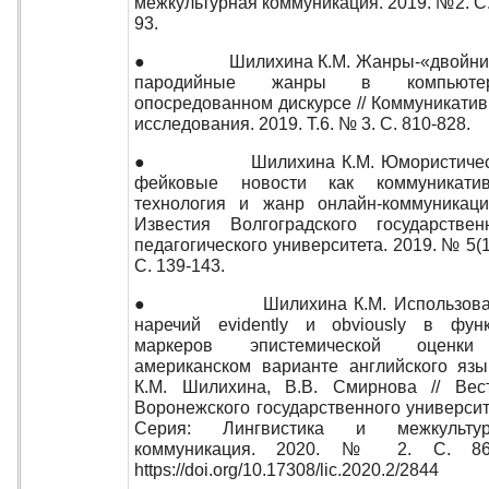
межкультурная коммуникация. 2019. №2. С.
93.
● Шилихина К.М. Жанры-«двойник
пародийные жанры в компьютер
опосредованном дискурсе // Коммуникати
исследования. 2019. Т.6. № 3. С. 810-828.
● Шилихина К.М. Юмористичес
фейковые новости как коммуникатив
технология и жанр онлайн-коммуникаци
Известия Волгоградского государствен
педагогического университета. 2019. № 5(1
С. 139-143.
● Шилихина К.М. Использова
наречий evidently и obviously в фун
маркеров эпистемической оценк
американском варианте английского язы
К.М. Шилихина, В.В. Смирнова // Вес
Воронежского государственного университ
Серия: Лингвистика и межкультур
коммуникация. 2020. № 2. С. 86-
https://doi.org/10.17308/lic.2020.2/2844