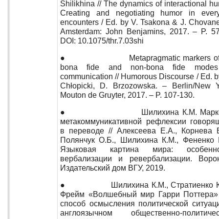
Shilikhina // The dynamics of interactional h
Creating and negotiating humor in ever
encounters / Ed. by V. Tsakona & J. Chovane
Amsterdam: John Benjamins, 2017. – P. 57
DOI: 10.1075/thr.7.03shi
● Metapragmatic markers of 
bona fide and non-bona fide modes
communication // Humorous Discourse / Ed. b
Chłopicki, D. Brzozowska. – Berlin/New Y
Mouton de Gruyter, 2017. – P. 107-130.
● Шилихина К.М. Марке
метакоммуникативной рефлексии говоря
в переводе // Алексеева Е.А., Корнева В
Полянчук О.Б., Шилихина К.М., Фененко 
Языковая картина мира: особенно
вербализации и ревербализации. Воро
Издательский дом ВГУ, 2019.
● Шилихина К.М., Стратиенко Ю
Фрейм «Волшебный мир Гарри Поттера»
способ осмысления политической ситуац
англоязычном общественно-политиче