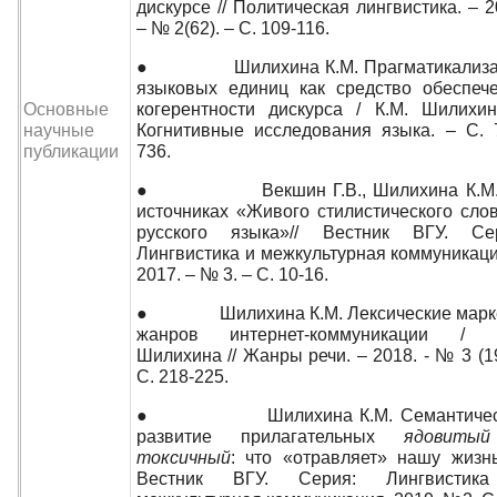
дискурсе // Политическая лингвистика. – 2
– № 2(62). – С. 109-116.
● Шилихина К.М. Прагматикализа
языковых единиц как средство обеспеч
Основные
когерентности дискурса / К.М. Шилихин
научные
Когнитивные исследования языка. – C. 
публикации
736.
● Векшин Г.В., Шилихина К.М.
источниках «Живого стилистического сло
русского языка»// Вестник ВГУ. Се
Лингвистика и межкультурная коммуникаци
2017. – № 3. – С. 10-16.
● Шилихина К.М. Лексические марк
жанров интернет-коммуникации / К
Шилихина // Жанры речи. – 2018. - № 3 (19
С. 218-225.
● Шилихина К.М. Семантичес
развитие прилагательных
ядовитый
токсичный
: что «отравляет» нашу жизнь
Вестник ВГУ. Серия: Лингвистик