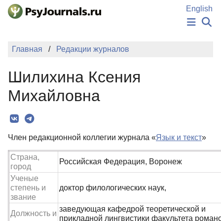
Перейти к основному содержанию
English
НОВОСТИ
Главная
Редакции журналов
ИЗДАНИЯ
АВТОРЫ
Шилихина Ксения
ПОДАТЬ РУКОПИСЬ
БАЗА ЗНАНИЙ
Михайловна
КЛЮЧЕВЫЕ СЛОВА
Регистрация
Вход
Член редакционной коллегии журнала «
Язык и текст
»
Страна,
Российская Федерация, Воронеж
город
Ученые
степень и
доктор филологических наук,
звание
заведующая кафедрой теоретической и
Должность и
прикладной лингвистики факультета романо