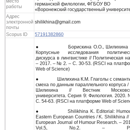
место
германской филологии, ФГБОУ ВО
работы
«Воронежский государственный университ
Адрес
электронной
shilikhina@gmail.com
почты
Scopus ID
57191382860
● Борискина О.О., Шилихина К
Корпусные исследования политическ
дискурса в лингвистике // Политическая на
– 2017. – № 2. – С. 30-53. (RSCI на платф
Web of Science)
● Шилихина К.М. Глаголы с семанти
смеха по данным параллельного корпуса / 
Шилихина // Вестник Московск
университета. Серия 9: Филология. 2020. 
С. 54-63. (RSCI на платформе Web of Scien
● Shilikhina K. Editorial: Humour
Eastern European Countries / K. Shilikhina /
European Journal of Humour Research. – 201
Vol.5, No.2. – P.1-