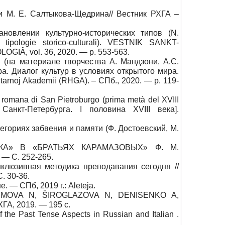
и М. Е. Салтыкова-Щедрина// Вестник РХГА –
овлении культурно-исторических типов (N.
e tipologie storico-culturali). VESTNIK SANKT-
, vol. 36, 2020. — p. 553-563.
. (
на материале творчества А
.
Мандзони
,
А
.
С
.
ра
.
Диалог культур в условиях открытого мира
.
nitarnoj Akademii (RHGA). –
СПб
., 2020. — p. 119-
ca romana di San Pietroburgo (prima metà del XVIII
 Санкт
-
Петербурга
. I
половина
XVIII
века
].
тегориях забвения и памяти
(
Ф
.
Достоевский
,
М
.
ИКА» В «БРАТЬЯХ КАРАМАЗОВЫХ» Ф. М.
 — С. 252-265.
клюзивная методика преподавания сегодня //
С. 30-36.
 — СПб, 2019 г.: Aleteja.
FIMOVA N, ŠIROGLAZOVA N, DENISENKO A,
ХГА
, 2019. — 195
с
.
e Past Tense Aspects in Russian and Italian .