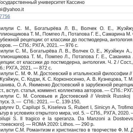
 Государственный университет Кассино
pi@yahoo.it
7756
пилупи С. М., Богатырёва Л. В., Волчек О. Е., Жуэйжу
лионщикова Т. М., Помпео Л., Потапова Г. Е., Самарина М. С
убежной рецепции: от классики до постмодерна, антология. Ч
оров. — СПб.: РХГА, 2021. — 976 с.
илупи С. М., Богатырёва Л. В., Волчек О. Е., Жуэйжун А., 
лионщикова Т. М., Помпео Л., Потапова Г. Е., Саканива 
епции: от классики до постмодерна, антология. Ч. 2 / Сост.
.: РХГА, 2021. — 872 с.
илупи С. М. Ф. М. Достоевский в итальянской философии // С
Жуэйжун, С. Кодзи, К. С. Корконосенко, А. В. Кузнецова, Т. 
анива, О. А. Якименко Достоевский в зарубежной рецепции:
т., вступ. статья, коммент. коллектива авторов. — СПб.: РХ
илупи С. М. Соловьев и Достоевский // Vestnik Russkoj H
пуск.
3. —
СПб
.: 2021. —
С
. 139-150,
atyrev D, Capilupi S, Kiseleva S, Rubert I, Sinicyn A, Trof
ьтур в условиях открытого мира, vol. 5. – СПб., РХГА, 2020. 
ilupi S. Il tragico e la speranza.
Da Manzoni a Dostoevs
тоевского]. — ROMA 2020: Lithos. — 290 p.
илупи С.М. Романтизм и христианство в творчестве Ф. М. 