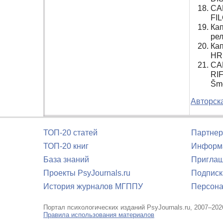
CA
FIL
Ка
рел
Ка
HR
CA
RI
Šmo
Авторска
ТОП-20 статей
Партнер
ТОП-20 книг
Информа
База знаний
Приглаш
Проекты PsyJournals.ru
Подписк
История журналов МГППУ
Персона
Портал психологических изданий PsyJournals.ru, 2007–202
Правила использования материалов