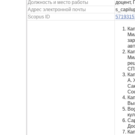
Должность и место работы
доцент,
Адрес электронной почты
s_capilu
Scopus ID
5719315
Ка
Мил
зар
авт
Кап
Мил
рец
СПб
Кап
А. 
Сак
Сос
Кап
Вы
Bog
кул
Cap
Дос
Кап