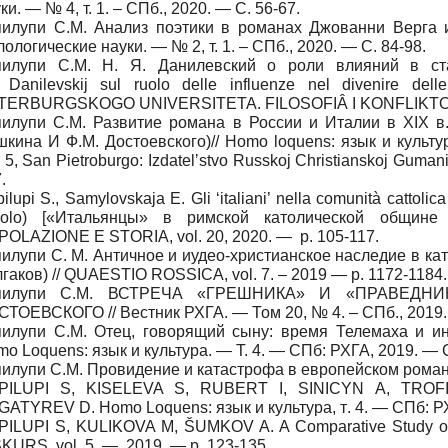
ки. — № 4, т. 1. – СПб., 2020. — С. 56-67.
пилупи С.М. Анализ поэтики в романах Джованни Верга 
ологические науки. — № 2, т. 1. – СПб., 2020. — С. 84-98.
пилупи С.М. Н. Я. Данилевский о роли влияний в стан
.
Danilevskij sul ruolo delle influenze nel divenire dell
TERBURGSKOGO UNIVERSITETA. FILOSOFIÂ I KONFLIKTOLOGIÂ
пилупи С
.
М
.
Развитие романа в России и Италии в
XIX
в
шкина И Ф
.
М
.
Достоевского
)// Homo loquens:
язык и культу
. 5, San Pietroburgo: Izdatelʼstvo Russkoj Christianskoj Guma
.
ilupi S., Samylovskaja E. Gli ‘italiani’ nella comunità cattoli
olo) [«
Итальянцы
»
в римской католической общине
OLAZIONE E STORIA, vol. 20, 2020. — p. 105-117.
пилупи С
.
М
.
Античное и иудео
-
христианское наследие в ка
лгаков
) // QUAESTIO ROSSICA, vol. 7. – 2019 — p. 1172-1184.
пилупи С.М. ВСТРЕЧА «ГРЕШНИКА» И «ПРАВЕДН
ТОЕВСКОГО // Вестник РХГА. — Том 20, № 4. – СПб., 2019.
пилупи С.М. Отец, говорящий сыну: время Телемаха и ин
o Loquens: язык и культура. — Т. 4. — СПб: РХГА, 2019. — 
илупи С.М. Провидение и катастрофа в европейском романе.
PILUPI S, KISELEVA S, RUBERT I, SINICYN A, TRO
GATYREV D. Homo Loquens:
язык и культура
,
т
. 4. —
СПб
:
Р
ILUPI S, KULIKOVA M, ŠUMKOV A. A Comparative Study of th
KURS, vol. 5. — 2019. — p. 123-135.