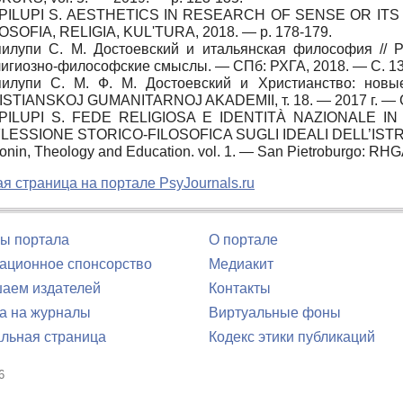
PILUPI S. AESTHETICS IN RESEARCH OF SENSE OR ITS 
OSOFIA, RELIGIA, KULʹTURA, 2018. — p. 178-179.
пилупи С. М. Достоевский и итальянская философия // 
игиозно-философские смыслы. — СПб: РХГА, 2018. — С. 13
пилупи С. М. Ф. М. Достоевский и Христианство: нов
ISTIANSKOJ GUMANITARNOJ AKADEMII, т. 18. — 2017 г. — С
PILUPI S. FEDE RELIGIOSA E IDENTITÀ NAZIONALE IN
FLESSIONE STORICO-FILOSOFICA SUGLI IDEALI DELL’ISTRUZI
nin, Theology and Education. vol. 1. — San Pietroburgo: RHG
я страница на портале PsyJournals.ru
ы портала
О портале
ционное спонсорство
Медиакит
аем издателей
Контакты
а на журналы
Виртуальные фоны
льная страница
Кодекс этики публикаций
6