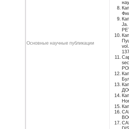
нау
Ка
Фил
Ка
Ja
PE
Ка
Пу
Основные научные публикации
vol
137
Cap
sec
POP
Ка
Бу
Ка
ДОС
Ка
Hom
Кап
CA
BO
CAP
DIS