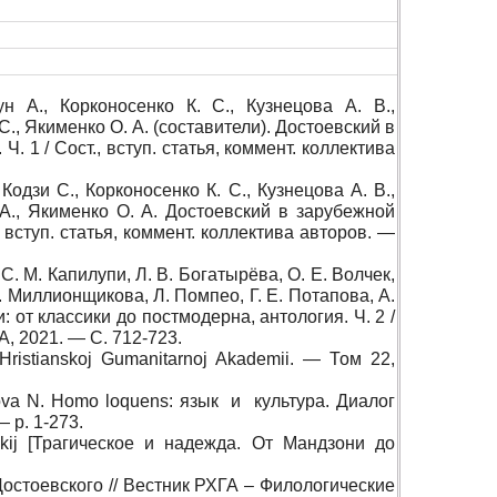
н А., Корконосенко К. С., Кузнецова А. В.,
., Якименко О. А. (составители). Достоевский в
. 1 / Сост., вступ. статья, коммент. коллектива
Кодзи С., Корконосенко К. С., Кузнецова А. В.,
А., Якименко О. А. Достоевский в зарубежной
, вступ. статья, коммент. коллектива авторов. —
. М. Капилупи, Л. В. Богатырёва, О. Е. Волчек,
М. Миллионщикова, Л. Помпео, Г. Е. Потапова, А.
 от классики до постмодерна, антология. Ч. 2 /
ГА, 2021. — C. 712-723.
ristianskoj Gumanitarnoj Akademii. — Том 22,
imova N. Homo loquens:
язык
и
культура
.
Диалог
— p. 1-273.
kij [Трагическое и надежда. От Мандзони до
Достоевского // Вестник РХГА – Филологические