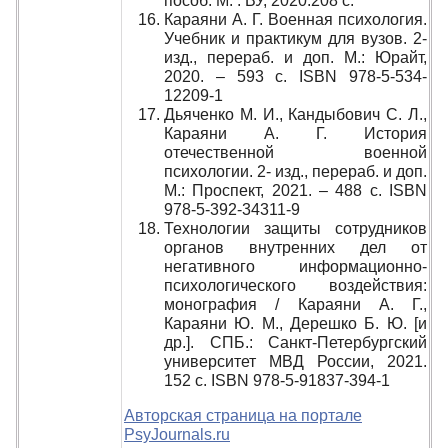
пособ. М. : ВУ, 2020.208 с.
Караяни А. Г. Военная психология.
Учебник и практикум для вузов. 2-
изд., перераб. и доп. М.: Юрайт,
2020. – 593 с. ISBN 978-5-534-
12209-1
Дьяченко М. И., Кандыбович С. Л.,
Караяни А. Г. История
отечественной военной
психологии. 2- изд., перераб. и доп.
М.: Проспект, 2021. – 488 с. ISBN
978-5-392-34311-9
Технологии защиты сотрудников
органов внутренних дел от
негативного информационно-
психологического воздействия:
монография / Караяни А. Г.,
Караяни Ю. М., Дерешко Б. Ю. [и
др.]. СПБ.: Санкт-Петербургский
университет МВД России, 2021.
152 с. ISBN 978-5-91837-394-1
Авторская страница на портале
PsyJournals.ru