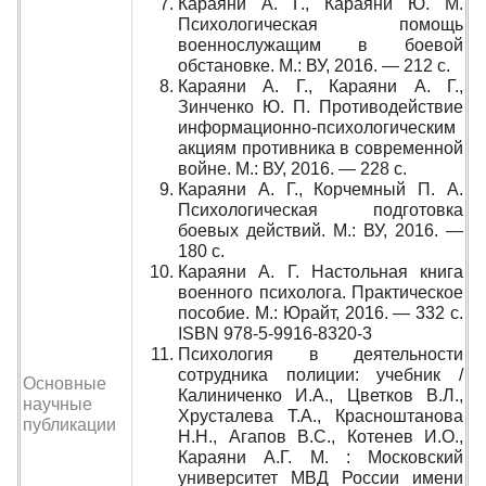
Караяни А. Г., Караяни Ю. М.
Психологическая помощь
военнослужащим в боевой
обстановке. М.: ВУ, 2016. — 212 с.
Караяни А. Г., Караяни А. Г.,
Зинченко Ю. П. Противодействие
информационно-психологическим
акциям противника в современной
войне. М.: ВУ, 2016. — 228 с.
Караяни А. Г., Корчемный П. А.
Психологическая подготовка
боевых действий. М.: ВУ, 2016. —
180 с.
Караяни А. Г. Настольная книга
военного психолога. Практическое
пособие. М.: Юрайт, 2016. — 332 с.
ISBN 978-5-9916-8320-3
Психология в деятельности
сотрудника полиции: учебник /
Основные
Калиниченко И.А., Цветков В.Л.,
научные
Хрусталева Т.А., Красноштанова
публикации
Н.Н., Агапов В.С., Котенев И.О.,
Караяни А.Г. М. : Московский
университет МВД России имени