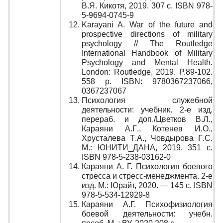
В.Я. Кикотя, 2019.
307
с
. ISBN 978-
5-9694-0745-9
Karayani A. War of the future and
prospective directions of military
psychology // The Routledge
International Handbook of Military
Psychology and Mental Health.
London: Routledge, 2019. P.89-102.
558
р
. ISBN: 9780367237066,
0367237067
Психология служебной
деятельности
:
учебник
. 2-
е изд
.
перераб
.
и доп
./
Цветков В
.
Л
.,
Караяни А
.
Г
.,
Котенев И
.
О
.,
Хрусталева Т
.
А
.,
Човдырова Г
.
С
.
М
.:
ЮНИТИ
_
ДАНА
, 2019.
351 с.
ISBN 978-5-238-03162-0
Караяни А. Г. Психология боевого
стресса и стресс-менеджмента. 2-е
изд. М.: Юрайт, 2020. — 145 с. ISBN
978-5-534-12929-8
Караяни А.Г. Психофизиология
боевой деятельности: учебн.