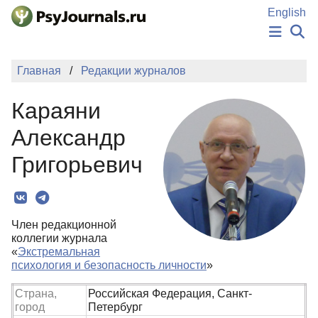
Перейти к основному содержанию
English
НОВОСТИ
Главная
Редакции журналов
ИЗДАНИЯ
АВТОРЫ
Караяни
ПОДАТЬ РУКОПИСЬ
БАЗА ЗНАНИЙ
Александр
КЛЮЧЕВЫЕ СЛОВА
Григорьевич
Регистрация
Вход
Член редакционной
коллегии журнала
«
Экстремальная
психология и безопасность личности
»
Страна,
Российская Федерация, Санкт-
город
Петербург