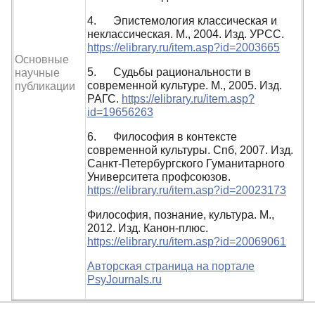
4. Эпистемология классическая и
неклассическая. М., 2004. Изд. УРСС.
https://elibrary.ru/item.asp?id=2003665
Основные
5. Судьбы рациональности в
научные
современной культуре. М., 2005. Изд.
публикации
РАГС.
https://elibrary.ru/item.asp?
id=19656263
6. Философия в контексте
современной культуры. Спб, 2007. Изд.
Санкт-Петербургского Гуманитарного
Университета профсоюзов.
https://elibrary.ru/item.asp?id=20023173
Философия, познание, культура. М.,
2012. Изд. Канон-плюс.
https://elibrary.ru/item.asp?id=20069061
Авторская страница на портале
PsyJournals.ru