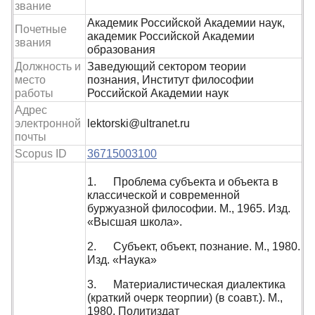
звание
Академик Российской Академии наук,
Почетные
академик Российской Академии
звания
образования
Должность и
Заведующий сектором теории
место
познания, Институт философии
работы
Российской Академии наук
Адрес
электронной
lektorski@ultranet.ru
почты
Scopus ID
36715003100
1. Проблема субъекта и объекта в
классической и современной
буржуазной философии. М., 1965. Изд.
«Высшая школа».
2. Субъект, объект, познание. М., 1980.
Изд. «Наука»
3. Материалистическая диалектика
(краткий очерк теорпии) (в соавт.). М.,
1980. Политиздат