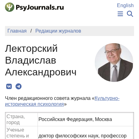
Перейти к основному содержанию
English
НОВОСТИ
Главная
Редакции журналов
ИЗДАНИЯ
АВТОРЫ
Лекторский
ПОДАТЬ РУКОПИСЬ
БАЗА ЗНАНИЙ
Владислав
КЛЮЧЕВЫЕ СЛОВА
Александрович
Регистрация
Вход
Член редакционного совета журнала «
Культурно-
историческая психология
»
Страна,
Российская Федерация, Москва
город
Ученые
степень и
доктор философских наук, профессор