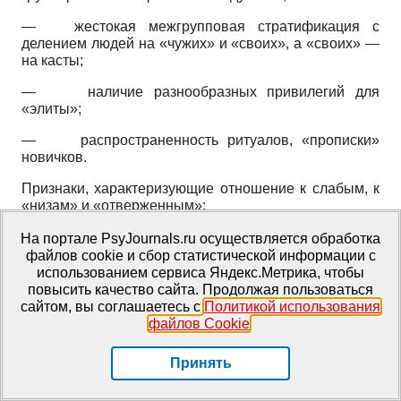
—
жестокая межгрупповая стратификация с
делением людей на «чужих» и «своих», а «своих» —
на касты;
—
наличие разнообразных привилегий для
«элиты»;
—
распространенность ритуалов, «прописки»
новичков.
Признаки, характеризующие отношение к слабым, к
«низам» и «отверженным»:
—
факт появления «отверженных»
На портале PsyJournals.ru осуществляется обработка
(«неприкасаемых»);
файлов cookie и сбор статистической информации с
использованием сервиса Яндекс.Метрика, чтобы
—
клеймение вещей и предметов, которыми
повысить качество сайта. Продолжая пользоваться
должны пользоваться только «неприкасаемые»;
сайтом, вы соглашаетесь с
Политикой использования
файлов Cookie
.
—
подверженность «отверженных» поборам и
вымогательству;
Принять
—
распространение специальных способов
понижения социального статуса;