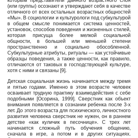
которым представители данного возрастного слоя
(или группы) осознают и утверждают себя в качестве
отличного от всех остальных возрастных общностей
«Мы». В социологии и культурологи под субкультурой
в общем смысле понимается система ценностей,
установок, способов поведения и жизненных стилей,
которая присуща более мелкой социальной
общности, в большей или меньшей степени
пространственно и социально обособленной.
Субкультурные атрибуты, ритуалы — как устойчивые
образцы поведения, а также ценности, как правило,
отличаются от таковых в господствующей культуре,
хотя с ними и связаны
[9]
.
Детская социальная жизнь начинается между тремя
и пятью годами. Именно в этом возрасте человек
осваивает трудную практику взаимодействия с себе
подобными
[
Осорина, 1999
]
. Сверстник как объект
внимания появляется в сознании ребенка после 3-х
лет. До этого возраста для психического, личностного
развития человека сверстник не нужен, он в раннем
детстве «как куличик в песочнице». С трех лет
начинается сложный путь обучения общению,
сначала в игре, а потом и в других ситуациях.