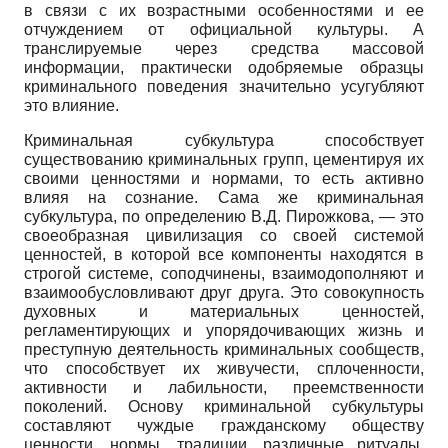
в связи с их возрастными особенностями и ее
отчуждением от официальной культуры. А
транслируемые через средства массовой
информации, практически одобряемые образцы
криминального поведения значительно усугубляют
это влияние.
Криминальная субкультура способствует
существованию криминальных групп, цементируя их
своими ценностями и нормами, то есть активно
влияя на сознание. Сама же криминальная
субкультура, по определению В.Д. Пирожкова, — это
своеобразная цивилизация со своей системой
ценностей, в которой все компоненты находятся в
строгой системе, соподчинены, взаимодополняют и
взаимообусловливают друг друга. Это совокупность
духовных и материальных ценностей,
регламентирующих и упорядочивающих жизнь и
преступную деятельность криминальных сообществ,
что способствует их живучести, сплоченности,
активности и лабильности, преемственности
поколений. Основу криминальной субкультуры
составляют чуждые гражданскому обществу
ценности, нормы, традиции, различные ритуалы,