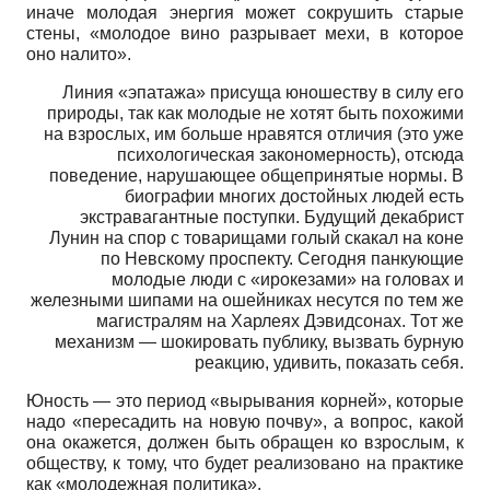
иначе молодая энергия может сокрушить старые
стены, «молодое вино разрывает мехи, в которое
оно налито».
Линия «эпатажа» присуща юношеству в силу его
природы, так как молодые не хотят быть похожими
на взрослых, им больше нравятся отличия (это уже
психологическая закономерность), отсюда
поведение, нарушающее общепринятые нормы. В
биографии многих достойных людей есть
экстравагантные поступки. Будущий декабрист
Лунин на спор с товарищами голый скакал на коне
по Невскому проспекту. Сегодня панкующие
молодые люди с «ирокезами» на головах и
железными шипами на ошейниках несутся по тем же
магистралям на Харлеях Дэвидсонах. Тот же
механизм — шокировать публику, вызвать бурную
реакцию, удивить, показать себя.
Юность — это период «вырывания корней», которые
надо «пересадить на новую почву», а вопрос, какой
она окажется, должен быть обращен ко взрослым, к
обществу, к тому, что будет реализовано на практике
как «молодежная политика».