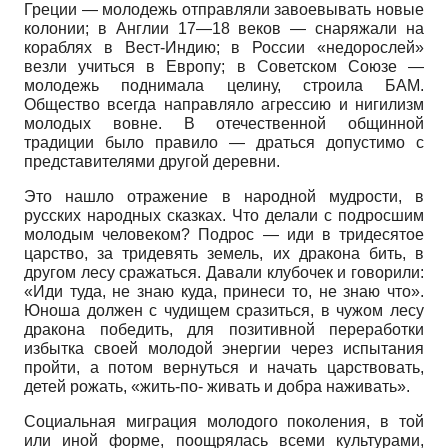
Греции — молодежь отправляли завоевывать новые
колонии; в Англии 17—18 веков — снаряжали на
кораблях в Вест-Индию; в России «недорослей»
везли учиться в Европу; в Советском Союзе —
молодежь поднимала целину, строила БАМ.
Общество всегда направляло агрессию и нигилизм
молодых вовне. В отечественной общинной
традиции было правило — драться допустимо с
представителями другой деревни.
Это нашло отражение в народной мудрости, в
русских народных сказках. Что делали с подросшим
молодым человеком? Подрос — иди в тридесятое
царство, за тридевять земель, их дракона бить, в
другом лесу сражаться. Давали клубочек и говорили:
«Иди туда, не знаю куда, принеси то, не знаю что».
Юноша должен с чудищем сразиться, в чужом лесу
дракона победить, для позитивной переработки
избытка своей молодой энергии через испытания
пройти, а потом вернуться и начать царствовать,
детей рожать, «жить-по- живать и добра наживать».
Социальная миграция молодого поколения, в той
или иной форме, поощрялась всеми культурами,