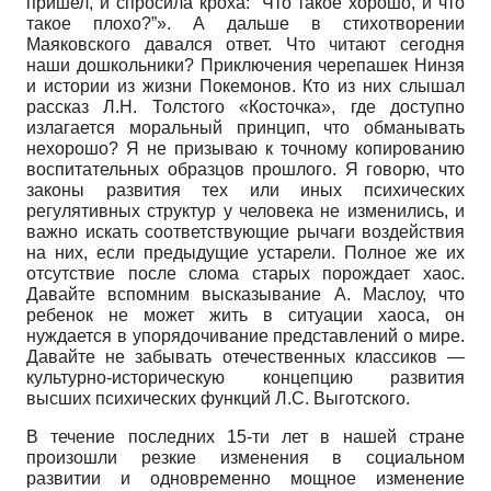
пришел, и спросила кроха: “Что такое хорошо, и что
такое плохо?”». А дальше в стихотворении
Маяковского давался ответ. Что читают сегодня
наши дошкольники? Приключения черепашек Нинзя
и истории из жизни Покемонов. Кто из них слышал
рассказ Л.Н. Толстого «Косточка», где доступно
излагается моральный принцип, что обманывать
нехорошо? Я не призываю к точному копированию
воспитательных образцов прошлого. Я говорю, что
законы развития тех или иных психических
регулятивных структур у человека не изменились, и
важно искать соответствующие рычаги воздействия
на них, если предыдущие устарели. Полное же их
отсутствие после слома старых порождает хаос.
Давайте вспомним высказывание А. Маслоу, что
ребенок не может жить в ситуации хаоса, он
нуждается в упорядочивание представлений о мире.
Давайте не забывать отечественных классиков —
культурно-историческую концепцию развития
высших психических функций Л.С. Выготского.
В течение последних 15-ти лет в нашей стране
произошли резкие изменения в социальном
развитии и одновременно мощное изменение