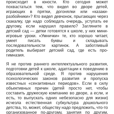
происходит в юности. Кто сегодня может
похвастаться тем, что видел во дворе детей,
играющих в прятки, догонялки или «казаки-
разбойники»? Кто видел девчонок, прыгающих через
скакалку, где надо соблюдать очередь, уступать ее
другому, если нарушил правило? Загляните в
детский сад — детки готовятся к школе, у них мини-
игровые уроки. «Умнич­ки» те, кто хорошо читает,
умеет писать буквы и складывать
последовательности картинок. А заботливый
родитель выбирает детский сад, где есть про­
гимназия.
Я не против раннего интеллектуального развития,
подготовки детей к школе, адаптации к поведению в
образовательной среде. Я против нарушения
психологических законов развития и пропуска
известных «сензитивных периодов». Если в силу
объективных причин (детей просто нет, чтобы
составить дружескую компанию во дворе, а если, и
есть, то выпускать одних небезопасно для жизни)
исчезла естественная субкультура дошкольного
детства, то, может, обществу надо предложить, что-то
организованное по-другому, занятия по другим,