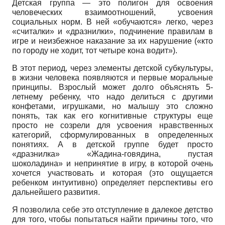
Детская группа — это полигон для освоения
человеческих взаимоотношений, усвоения
социальных норм. В ней «обучаются» легко, через
«считалки» и «дразнилки», подчинение правилам в
игре и неизбежное наказание за их нарушение («кто
по городу не ходит, тот четыре кона водит»).
В этот период, через элементы детской субкультуры,
в жизни человека появляются и первые моральные
принципы. Взрослый может долго объяснять 5-
летнему ребенку, что надо делиться с другими
конфетами, игрушками, но малышу это сложно
понять, так как его когнитивные структуры еще
просто не созрели для усвоения нравственных
категорий, сформулированных в определенных
понятиях. А в детской группе будет просто
«дразнилка» «Жадина-говядина, пустая
шоколадина» и непринятие в игру, в которой очень
хочется участвовать и которая (это ощущается
ребенком интуитивно) определяет перспективы его
дальнейшего развития.
Я позволила себе это отступление в далекое детство
для того, чтобы попытаться найти причины того, что