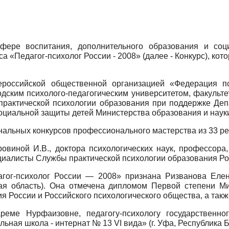
сфере воспитания, дополнительного образования и со
а «Педагог-психолог России - 2008» (далее - Конкурс), кото
российской общественной организацией «Федерация пс
дским психолого-педагогическим университетом, факульте
 практической психологии образования при поддержке Деп
социальной защиты детей Министерства образования и наук
нальных конкурсов профессионального мастерства из 33 р
овиной И.В., доктора психологических наук, профессора,
циалисты Службы практической психологии образования Ро
агог-психолог России — 2008» признана Ризванова Елена
ая область). Она отмечена дипломом Первой степени Ми
 России и Российского психологического общества, а так
реме Нурфаизовне, педагогу-психологу государственно
ьная школа - интернат № 13 VI вида» (г. Уфа, Республика 