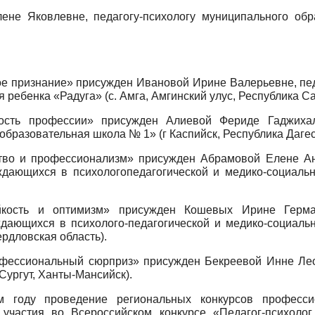
лене Яковлевне, педагогу-психологу муниципального об
е признание» присужден Ивановой Ирине Валерьевне, пед
ребенка «Радуга» (с. Амга, Амгинский улус, Республика Са
сть профессии» присужден Алиевой Фериде Гаджихалил
разовательная школа № 1» (г Каспийск, Республика Дагес
тво и профессионализм» присужден Абрамовой Елене Анд
ждающихся в психолого­педагогической и медико-социаль
ость и оптимизм» присужден Кошевых Ирине Германов
ждающихся в психолого-педагогической и медико-социаль
ердловская область).
фессиональный сюрприз» присужден Бекреевой Инне Леон
Сургут, Ханты-Мансийск).
 году проведение региональных конкурсов профессио
участия во Всероссийском конкурсе «Педагог-психоло