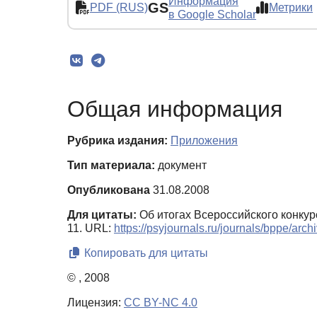
Информация
GS
PDF (RUS)
Метрики
в Google Scholar
Общая информация
Рубрика издания:
Приложения
Тип материала:
документ
Опубликована
31.08.2008
Для цитаты:
Об итогах Всероссийского конкур
11. URL:
https://psyjournals.ru/journals/bppe/ar
Копировать для цитаты
© , 2008
Лицензия:
CC BY-NC 4.0