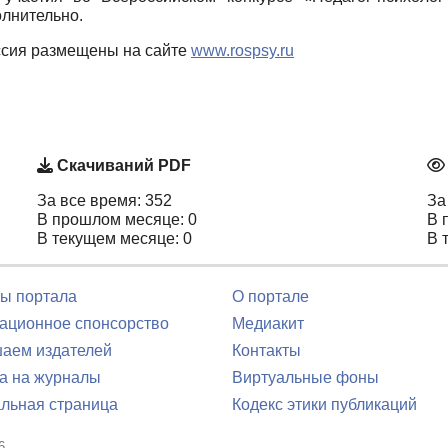
олнительно.
ссия размещены на сайте
www.rospsy.ru
Скачиваний PDF
За все время: 352
За
В прошлом месяце: 0
В 
В текущем месяце: 0
В 
ы портала
О портале
ционное спонсорство
Медиакит
аем издателей
Контакты
а на журналы
Виртуальные фоны
льная страница
Кодекс этики публикаций
6