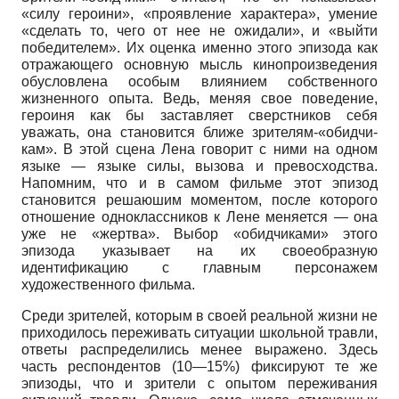
«силу героини», «проявление характера», умение
«сделать то, чего от нее не ожидали», и «выйти
победителем». Их оценка именно этого эпизода как
отражающего основную мысль кинопроизведения
обусловлена особым влиянием собственного
жизненного опыта. Ведь, меняя свое поведение,
героиня как бы заставляет сверстников себя
уважать, она становится ближе зрителям-«обидчи-
кам». В этой сцена Лена говорит с ними на одном
языке — языке силы, вызова и превосходства.
Напомним, что и в самом фильме этот эпизод
становится решаюшим моментом, после которого
отношение одноклассников к Лене меняется — она
уже не «жертва». Выбор «обидчиками» этого
эпизода указывает на их своеобразную
идентификацию с главным персонажем
художественного фильма.
Среди зрителей, которым в своей реальной жизни не
приходилось переживать ситуации школьной травли,
ответы распределились менее выражено. Здесь
часть респондентов (10—15%) фиксируют те же
эпизоды, что и зрители с опытом переживания