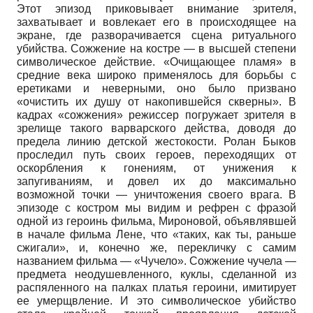
Этот эпизод приковывает внимание зрителя,
захватывает и вовлекает его в происходящее на
экране, где разворачивается сцена ритуального
убийства. Сожжение на костре — в высшей степени
символическое действие. «Очищающее пламя» в
средние века широко применялось для борьбы с
еретиками и неверными, оно было призвано
«очистить их душу от накопившейся скверны». В
кадрах «сожжения» режиссер погружает зрителя в
зрелище такого варварского действа, доводя до
предела линию детской жестокости. Ролан Быков
проследил путь своих героев, переходящих от
оскорбления к гонениям, от унижения к
запугиваниям, и довел их до максимально
возможной точки — уничтожения своего врага. В
эпизоде с костром мы видим и рефрен с фразой
одной из героинь фильма, Мироновой, объявлявшей
в начале фильма Лене, что «таких, как ты, раньше
сжигали», и, конечно же, перекличку с самим
названием фильма — «Чучело». Сожжение чучела —
предмета неодушевленного, куклы, сделанной из
распяленного на палках платья героини, имитирует
ее умерщвление. И это символическое убийство