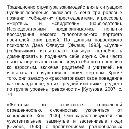
Традиционно структура взаимодействия в ситуациях
буллинг-поведения включает в себя три ролевые
позиции: «обидчики» (преследователи, агрессоры),
«жертвы» и «свидетели» (наблюдатели).
Исследователями предпринимались попытки
воссоздания некоего типологического портрета
носителей этих ролей. По данным норвежского
психолога Дана Олвеуса
[
Olweus, 1993
]
, «булли»
(«обидчики») испытывают сильную потребность
доминировать и подчинять себе других. Они часто
вызывающе и агрессивно ведут себя по отношению
ко взрослым, включая родителей и учителей, не
испытывают сочувствия к своим жертвам. Кроме
того, они зачастую «рассматривают свое поведение
как оправданное, у них средний или ниже среднего
по группе уровень тревожности»
[
Кутузова, 2007
, с.
74]
.
«Жертвы» же отличаются социальной
отрешенностью, склонностью уклоняться от
конфликтов
[
Кон, 2006
]
. Они характеризуются как
чувствительные, замкнутые и застенчивые люди
[
Olweus, 1993
]
с проявлениями разнообразных