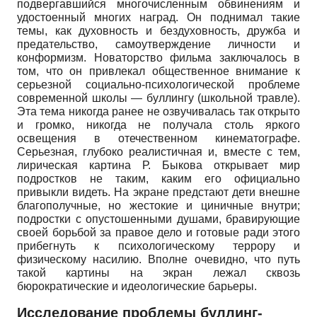
подвергавшийся многочисленным обвинениям и
удостоенный многих наград. Он поднимал такие
темы, как духовность и бездуховность, дружба и
предательство, самоутверждение личности и
конформизм. Новаторство фильма заключалось в
том, что он привлекал общественное внимание к
серьезной социально-психологической проблеме
современной школы — буллингу (школьной травле).
Эта тема никогда ранее не озвучивалась так открыто
и громко, никогда не получала столь яркого
освещения в отечественном кинематографе.
Серьезная, глубоко реалистичная и, вместе с тем,
лирическая картина Р. Быкова открывает мир
подростков не таким, каким его официально
привыкли видеть. На экране предстают дети внешне
благополучные, но жестокие и циничные внутри;
подростки с опустошенными душами, бравирующие
своей борьбой за правое дело и готовые ради этого
прибегнуть к психологическому террору и
физическому насилию. Вполне очевидно, что путь
такой картины на экран лежал сквозь
бюрократические и идеологические барьеры.
Исследование проблемы буллинг-