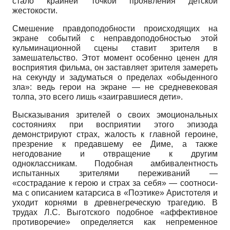
стало крайней точкой проявления детской
жестокости.
Смешение правдоподобности происходящих на
экране событий с неправдоподобностью этой
кульминационной сцены ставит зрителя в
замешательство. Этот момент особенно ценен для
восприятия фильма, он заставляет зрителя замереть
на секунду и задуматься о пределах «обыденного
зла»: ведь герои на экране — не средневековая
толпа, это всего лишь «заигравшиеся дети».
Высказывания зрителей о своих эмоциональных
состояниях при восприятии этого эпизода
демонстрируют страх, жалость к главной героине,
презрение к предавшему ее Диме, а также
негодование и отвращение к другим
одноклассникам. Подобная амбивалентность
испытанных зрителями переживаний —
«сострадание к герою и страх за себя» — соотноси­
ма с описанием катарсиса в «Поэтике» Аристотеля и
уходит корнями в древнегреческую трагедию. В
трудах Л.С. Выготского подобное «аффективное
противоречие» определяется как непременное