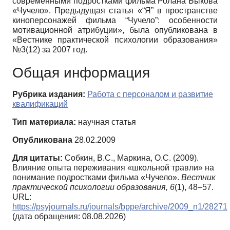
современными подростками фильма Ролана Быкова
«Чучело». Предыдущая статья «“Я” в пространстве
киноперсонажей фильма “Чучело”: особенности
мотивационной атрибуции», была опубликована в
«Вестнике практической психологии образования»
№3(12) за 2007 год.
Общая информация
Рубрика издания:
Работа с персоналом и развитие
квалификаций
Тип материала:
научная статья
Опубликована
28.02.2009
Для цитаты:
Собкин, В.С., Маркина, О.С. (2009).
Влияние опыта переживания «школьной травли» на
понимание подростками фильма «Чучело».
Вестник
практической психологии образования,
6
(1), 48–57.
URL:
https://psyjournals.ru/journals/bppe/archive/2009_n1/28271
(дата обращения: 08.08.2026)