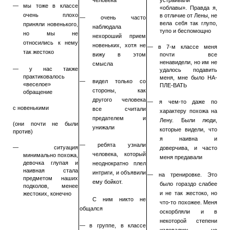
человека
устраивали
— мы тоже в классе
«облавы». Правда я,
очень плохо
в отличие от Лены, не
— очень часто
вела себя так глупо,
приняли новенького,
наблюдала
тупо и беспомощно
но мы не
нехороший прием
относились к нему
новеньких, хотя не
— в 7-м классе меня
так жестоко
вижу в этом
почти все
ненавидели, но им не
смысла
— у нас также
удалось подавить
практиковалось
меня, мне было НА-
— видел только со
«веселое»
ПЛЕ-ВАТЬ
стороны, как
обращение
другого человека
— я чем-то даже по
с новенькими
все считали
характеру похожа на
предателем и
Лену. Были люди,
(они почти не были
унижали
которые видели, что
против)
я наивна и
— ребята узнали
— ситуация
доверчива, и часто
человека, который
минимально похожа,
меня предавали
девочка глупая и
неоднократно плел
наивная стала
интриги, и объявили
— на тренировке. Это
предметом наших
ему бойкот.
было гораздо слабее
подколов, менее
и не так жестоко, но
жестоких, конечно
С ним никто не
что-то похожее. Меня
общался
оскорбляли и в
некоторой степени
— в группе, в классе