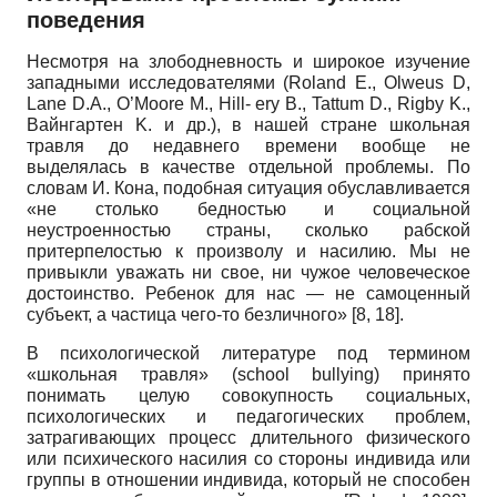
поведения
Несмотря на злободневность и широкое изучение
западными исследователями
(Roland E., Olweus D,
Lane D.A., O’Moore M., Hill- ery B., Tattum D., Rigby K.,
Вайнгартен
K.
и др.), в нашей стране школьная
травля до недавнего времени вообще не
выделялась в качестве отдельной проблемы. По
словам И. Кона, подобная ситуация обуславливается
«не столько бедностью и социальной
неустроенностью страны, сколько рабской
притерпелостью к произволу и насилию. Мы не
привыкли уважать ни свое, ни чужое человеческое
достоинство. Ребенок для нас
—
не самоценный
субъект, а частица чего-то безличного»
[8, 18].
В психологической литературе под термином
«школьная травля»
(school bullying)
принято
понимать целую совокупность социальных,
психологических и педагогических проблем,
затрагивающих процесс длительного физического
или психического насилия со стороны индивида или
группы в отношении индивида, который не способен