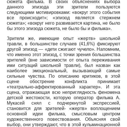
сюжета фильма. В своих объяснениях выбора
данного эпизода эти зрители пользуются
следующими мотивировками: «вокруг этого события
все происходит»; «эпизод является стержнем
сюжета»; «вокруг него развивается картина, не было
бы этого эпизода сюжета, не было бы и фильма».
Зрители же, имеющие опыт «жертв» школьной
травли, в большинстве случаев (41,6%) фиксируют
другой эпизод — «дети сжигают чучело». Напомним,
что именно этот эпизод, с точки зрения большинства
зрителей (вне зависимости от опыта переживания
ими ситуаций школьной травли), был назван как
наиболее эмоциональный, вызывающий самые
сильные чувства. По описанию критиков, в этой
сцене обострение конфликта принимает
«театрально-аффектированный характер». И эта
сцена, отражающая всю неприглядность феномена
детской жестокости, которую оператор фильма А.
Мукасей снял с подчеркнутой экспрессией,
становится для зрителей- «жертв» воплощением
основной идеи фильма, смысловым центром
художественного повествования. Объясняя свой
выбор, они утверждают, что в этой кульминационной