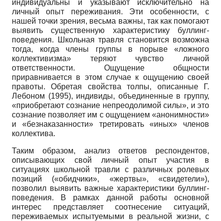
индивидуальны и указывают исключительно на
личный опыт переживания. Эти особенности, с
нашей точки зрения, весьма важны, так как помогают
выявить существенную характеристику буллинг-
поведения. Школьная травля становится возможна
тогда, когда члены группы в порыве «ложного
коллективизма» теряют чувство личной
ответственности. Ощущение общности
приравнивается в этом случае к ощущению своей
правоты. Обретая свойства толпы, описанные Г.
Лебоном (1995), индивиды, объединенные в группу,
«приобретают сознание непреодолимой силы», и это
сознание позволяет им с ощущением «анонимности»
и «безнаказанности» третировать «иных» членов
коллектива.
Таким образом, анализ ответов респондентов,
описывающих свой личный опыт участия в
ситуациях школьной травли с различных ролевых
позиций («обидчики», «жертвы», «свидетели»),
позволил выявить важные характеристики буллинг-
поведения. В рамках данной работы основной
интерес представляет соотнесение ситуаций,
переживаемых испытуемыми в реальной жизни, с