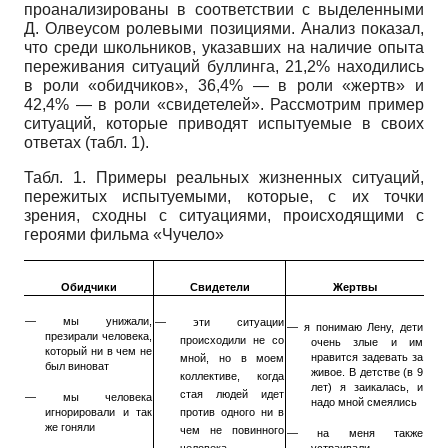
проанализированы в соответствии с выделенными
Д. Олвеусом ролевыми позициями. Анализ показал,
что среди школьников, указавших на наличие опыта
переживания ситуаций буллинга, 21,2% находились
в роли «обидчиков», 36,4% — в роли «жертв» и
42,4% — в роли «свидетелей». Рассмотрим пример
ситуаций, которые приводят испытуемые в своих
ответах (табл. 1).
Табл. 1. Примеры реальных жизненных ситуаций,
пережитых испытуемыми, которые, с их точки
зрения, сходны с ситуациями, происходящими с
героями фильма «Чучело»
Обидчики
Свидетели
Жертвы
— мы унижали,
— эти ситуации
— я понимаю Лену, дети
презирали человека,
происходили не со
очень злые и им
который ни в чем не
нравится задевать за
мной, но в моем
был виноват
живое. В детстве (в 9
коллективе, когда
лет) я заикалась, и
стая людей идет
— мы человека
надо мной смеялись
игнорировали и так
против одного ни в
же гоняли
чем не повинного
— на меня также