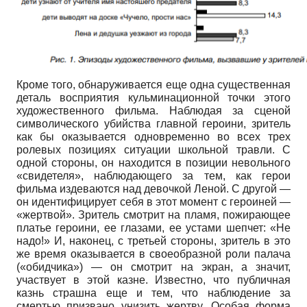
Кроме того, обнаруживается еще одна существенная
деталь восприятия кульминационной точки этого
художественного фильма. Наблюдая за сценой
символического убийства главной героини, зритель
как бы оказывается одновременно во всех трех
ролевых позициях ситуации школьной травли. С
одной стороны, он находится в позиции невольного
«свидетеля», наблюдающего за тем, как герои
фильма издеваются над девочкой Леной. С другой —
он идентифицирует себя в этот момент с героиней —
«жертвой». Зритель смотрит на пламя, пожирающее
платье героини, ее глазами, ее устами шепчет: «Не
надо!» И, наконец, с третьей стороны, зритель в это
же время оказывается в своеобразной роли палача
(«обидчика») — он смотрит на экран, а значит,
участвует в этой казне. Известно, что публичная
казнь страшна еще и тем, что наблюдение за
смертью призвано унизить жертву. Особая форма