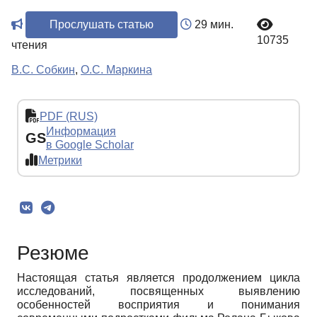
Прослушать статью
29 мин.
10735
чтения
В.С. Собкин
,
О.С. Маркина
PDF (RUS)
Информация
GS
в Google Scholar
Метрики
Резюме
Настоящая статья является продолжением цикла
исследований, посвященных выявлению
особенностей восприятия и понимания