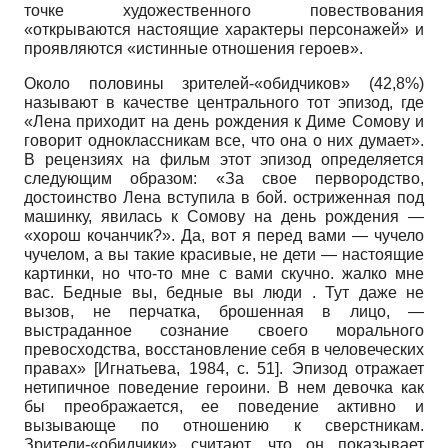
точке художественного повествования
«открываются настоящие характеры персонажей» и
проявляются «истинные отношения героев».
Около половины зрителей-«обидчиков» (42,8%)
называют в качестве центрального тот эпизод, где
«Лена приходит на день рождения к Диме Сомову и
говорит одноклассникам все, что она о них думает».
В рецензиях на фильм этот эпизод определяется
следующим образом: «За свое первородство,
достоинство Лена вступила в бой. остриженная под
машинку, явилась к Сомову на день рождения —
«хорош кочанчик?». Да, вот я перед вами — чучело
чучелом, а вы такие красивые, не дети — настоящие
картинки, но что-то мне с вами скучно. жалко мне
вас. Бедные вы, бедные вы люди . Тут даже не
вызов, не перчатка, брошенная в лицо, —
выстраданное сознание своего морального
превосходства, восстановление себя в человеческих
правах»
[
Игнатьева, 1984
, с. 51]
. Эпизод отражает
нетипичное поведение героини. В нем девочка как
бы преображается, ее поведение активно и
вызывающе по отношению к сверстникам.
Зрители-«обидчики» считают, что он показывает