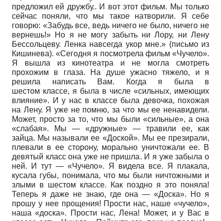
предложил ей дружбу.. И вот этот фильм. Мы только
сейчас поняли, что мы такое натворили. Я себе
говорю: «Забудь все, ведь ничего не было, ничего не
вернешь!» Но я не могу забыть ни Лору, ни Лену
Бессольцеву. Ленка навсегда укор мне.» (письмо из
Кишинева). «Сегодня я посмотрела фильм «Чучело».
Я вышла из кинотеатра и не могла смотреть
прохожим в глаза. На душе ужасно тяжело, и я
решила написать Вам. Когда я была в
шестом классе, я была в числе «сильных, имеющих
влияние». И у нас в классе была девочка, похожая
на Лену. Я уже не помню, за что мы ее ненавидели.
Может, просто за то, что мы были «сильные», а она
«слабая». Мы — «дружные» — травили ее, как
зайца. Мы называли ее «Доской». Мы ее презирали,
плевали в ее сторону, морально уничтожали ее. В
девятый класс она уже не пришла. И я уже забыла о
ней. И тут — «Чучело». Я видела все. Я плакала,
кусала губы, понимала, что мы были ничтожными и
злыми в шестом классе. Как поздно я это поняла!
Теперь я даже не знаю, где она — «Доска». Но я
прошу у нее прощения! Прости нас, наше «чучело»,
наша «доска». Прости нас, Лена! Может, и у Вас в