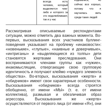
издевались, но
всегда есть
сейчас все хорошо,
человек, который
выделяется чем-
потому что я
либо и которого за
научилась жить
это недолюбливают,
среди таких людей
так и у нас
Рассматривая описываемые респондентами
ситуации, можно отметить два важных момента. Во-
первых, высказывания всех участников буллинг-
поведения указывают на проблему «инаковости»:
«новенькие», «глупые», «наивные и доверчивые»,
«интриганы» и «выделяющиеся из толпы» дети
становятся жертвами преследования. Они
воспринимаются членами группы как «чужие»,
инакомыслящие, отвергающие свою групповую
идентичность и получают клеймо «чуждого элемента
общества». Во-вторых, высказывания «жертв» и
«обидчиков» имеют свои характерные особенности.
Высказывания «обидчиков» всегда строятся
обобщенно, от имени «МЫ» (т. е. от имени
коллектива), размывая и обезличивая образ
агрессора. Высказывания же «жертв»
осуществляются от первого лица (от имени «Я»), они