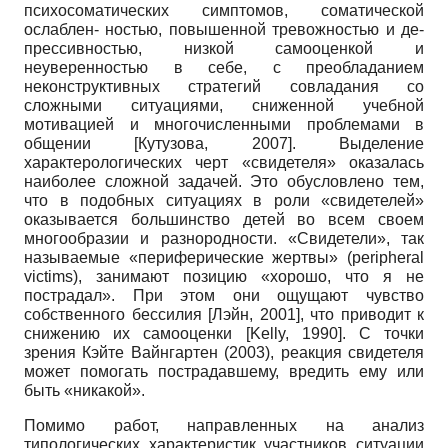
психосоматических симптомов, соматической
ослаблен- ностью, повышенной тревожностью и де­
прессивностью, низкой самооценкой и
неуверенностью в себе, с преобладанием
неконструктивных стратегий совладания со
сложными ситуациями, сниженной учебной
мотивацией и многочисленными проблемами в
общении
[
Кутузова, 2007
]
. Выделение
характерологических черт «свидетеля» оказалась
наиболее сложной задачей. Это обусловлено тем,
что в подобных ситуациях в роли «свидетелей»
оказывается большинство детей во всем своем
многообразии и разнородности. «Свидетели», так
называемые «периферические жертвы»
(peripheral
victims),
занимают позицию «хорошо, что я не
пострадал». При этом они ощущают чувство
собственного бессилия
[
Лэйн, 2001
]
, что приводит к
снижению их самооценки
[
Kelly, 1990
]
. С точки
зрения Кэйте Вайнгартен (2003), реакция свидетеля
может помогать пострадавшему, вредить ему или
быть «никакой».
Помимо работ, направленных на анализ
типологических характеристик участников ситуации