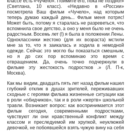
классе есть «Чучело». Поймите его, пока не поздно!»
(Светлана, 10 класс). «Недавно в «России»
посмотрела Ваш фильм «Чучело», над которым
теперь думаю каждый день... Фильм меня потряс!
Может быть, потому я старалась не разреветься, что
вспомнила свое детство, а оно у меня было не очень
радостным. Восемь лет (!) я была в положении Лены.
Одноклассники жестоко (для их возраста) мстили
мне за то, что я заикалась и ходила в немодной
одежде. Сейчас это могло бы показаться смешным,
но я до сих пор вспоминаю это время с
отвращением. Да, очень точно подчеркнули в
фильме эту жестокость подростков .» (Л. П-к,
Москва).
Как мы видим, двадцать пять лет назад фильм нашел
глубокий отклик в душах зрителей, переживавших
сходные с героями фильма жизненные ситуации как
в роли «обидчиков», так и в роли «жертв» школьной
травли. Возникает вопрос: как воспринимается этот
фильм сегодня, современными подростками,
чувствуют ли они нравственный конфликт между
классом и преследуемой им хрупкой, неуклюжей
девочкой, не побоявшейся взять чужую вину на себя