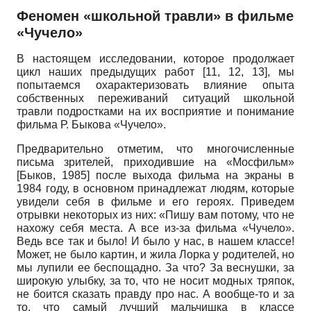
Феномен «школьной травли» в фильме
«Чучело»
В настоящем исследовании, которое продолжает
цикл наших предыдущих работ [11, 12, 13], мы
попытаемся охарактеризовать влияние опыта
собственных переживаний ситуаций школьной
травли подростками на их восприятие и понимание
фильма Р. Быкова «Чучело».
Предварительно отметим, что многочисленные
письма зрителей, приходившие на «Мосфильм»
[
Быков, 1985
]
после выхода фильма на экраны в
1984 году, в основном принадлежат людям, которые
увидели себя в фильме и его героях. Приведем
отрывки некоторых из них: «Пишу вам потому, что не
нахожу себя места. А все из-за фильма «Чучело».
Ведь все так и было! И было у нас, в нашем классе!
Может, не было картин, и жила Лорка у родителей, но
мы лупили ее беспощадно. За что? За веснушки, за
широкую улыбку, за то, что не носит модных тряпок,
не боится сказать правду про нас. А вообще-то и за
то, что самый лучший мальчишка в классе