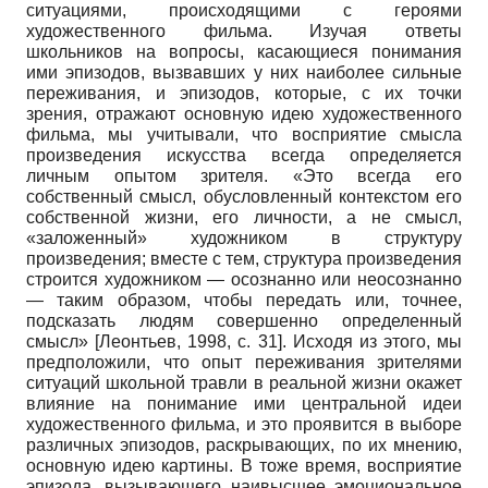
ситуациями, происходящими с героями
художественного фильма. Изучая ответы
школьников на вопросы, касающиеся понимания
ими эпизодов, вызвавших у них наиболее сильные
переживания, и эпизодов, которые, с их точки
зрения, отражают основную идею художественного
фильма, мы учитывали, что восприятие смысла
произведения искусства всегда определяется
личным опытом зрителя. «Это всегда его
собственный смысл, обусловленный контекстом его
собственной жизни, его личности, а не смысл,
«заложенный» художником в структуру
произведения; вместе с тем, структура произведения
строится художником — осознанно или неосознанно
— таким образом, чтобы передать или, точнее,
подсказать людям совершенно определенный
смысл»
[
Леонтьев, 1998
, с. 31]
. Исходя из этого, мы
предположили, что опыт переживания зрителями
ситуаций школьной травли в реальной жизни окажет
влияние на понимание ими центральной идеи
художественного фильма, и это проявится в выборе
различных эпизодов, раскрывающих, по их мнению,
основную идею картины. В тоже время, восприятие
эпизода, вызывающего наивысшее эмоциональное