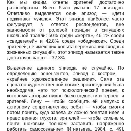
Как мы видим, ответы зрителей достаточно
разнообразны. Всего было указано 17 эпизодов.
Отчетливо выделяется один эпизод — «дети
поджигают чучело». Этот эпизод наиболее часто
фигурирует в ответах респондентов, вне
зависимости от ролевой позиции в ситуациях
школьной травли: 50% среди «жертв», 46,1% среди
«свидетелей» и 42,8% среди «обидчиков». Среди
зрителей, не имеющих «опыта переживания сходных
жизненных ситуаций», этот эпизод называется также
достаточно часто — 32,3%.
Выделение данного эпизода не случайно. По
определению рецензентов, эпизод с костром —
«крайнее художественное решение». Сама эта
сцена по художественной логике произведения была
необходима, «это тот психологический предел, к
которому авторам нужно было подвести и героев, и
зрителей. Лену — чтобы сообщить ей импульс к
активному сопротивлению, ребят — чтобы смогли
потом понять, куда завела их ложно понятая идея и
нравственная глухота, зрителей — чтобы сильным,
почти шоковым толчком заставить напряженно
работать самосознание»
[
Игнатьева, 1984
, с. 49]
.