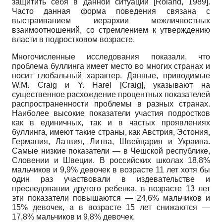
защитить себя в данной ситуации
[
Roland, 1989
]
.
Часто данная форма поведения связана с
выстраиванием иерархии межличностных
взаимоотношений, со стремлением к утверждению
власти в подростковом возрасте.
Многочисленные исследования показали, что
проблема буллинга имеет место во многих странах и
носит глобальный характер. Данные, приводимые
W.M. Craig
и
Y. Harel
[
Craig
]
, указывают на
существенное расхождение процентных показателей
распространенности проблемы в разных странах.
Наиболее высокие показатели участия подростков
как в единичных, так и в частых проявлениях
буллинга, имеют такие страны, как Австрия, Эстония,
Германия, Латвия, Литва, Швейцария и Украина.
Самые низкие показатели — в Чешской республике,
Словении и Швеции. В российских школах 18,8%
мальчиков и 9,9% девочек в возрасте 11 лет хотя бы
один раз участвовали в издевательстве и
преследовании другого ребенка, в возрасте 13 лет
эти показатели повышаются — 24,6% мальчиков и
15% девочек, а в возрасте 15 лет снижаются —
17,8% мальчиков и 9,8% девочек.