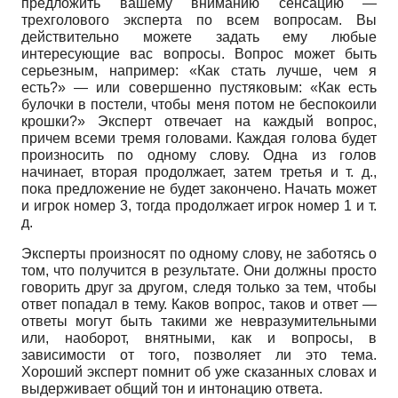
предложить вашему вниманию сенсацию —
трехголо­вого эксперта по всем вопросам. Вы
действительно можете задать ему любые
интересующие вас вопросы. Вопрос может быть
серьезным, например: «Как стать лучше, чем я
есть?» — или совершенно пустяковым: «Как есть
булочки в постели, чтобы меня потом не беспокоили
крошки?» Эксперт отвечает на каждый вопрос,
причем всеми тремя головами. Каждая голова будет
произносить по одному слову. Одна из голов
начинает, вторая продолжает, затем третья и т. д.,
пока предложение не будет закончено. Начать может
и игрок номер 3, тогда продолжает игрок номер 1 и т.
д.
Эксперты произносят по одному слову, не заботясь о
том, что получится в результате. Они должны просто
говорить друг за другом, следя только за тем, чтобы
ответ попадал в тему. Каков вопрос, таков и ответ —
ответы могут быть такими же невразумительными
или, наоборот, внятными, как и вопросы, в
зависимости от того, позволяет ли это тема.
Хороший эксперт помнит об уже сказанных словах и
выдерживает общий тон и интонацию ответа.