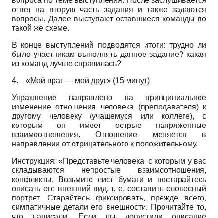
вопроса по теме выступления. После заслушивается
ответ на вторую часть задания и также задаются
вопросы. Далее выступают оставшиеся команды по
такой же схеме.
В конце выступлений подводятся итоги: трудно ли
было участникам выполнять данное задание? какая
из команд лучше справилась?
4.
«Мой враг — мой друг» (15 минут)
Упражнение направлено на принципиальное
изменение отношения человека (преподавателя) к
другому человеку (учащемуся или коллеге), с
которым он имеет острые напряженные
взаимоотношения. Отношение меняется в
направлении от отрицательного к положительному.
Инструкция: «Представьте человека, с которым у вас
складываются непростые взаимоотношения,
конфликты. Возьмите лист бумаги и постарайтесь
описать его внешний вид, т. е. составить словесный
портрет. Старайтесь фиксировать, прежде всего,
симпатичные детали его внешности. Прочитайте то,
что написали. Если вы допустили описание