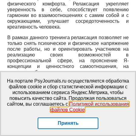
физического комфорта. Релаксация укрепляет
уверенность в себе, способствует появлению
гармонии во взаимоотношениях с самим собой и с
окружающими, улучшает сосредоточенность и
креативность человека.
В рамках данного тренинга релаксация позволяет не
только снять психическое и физическое напряжение
после работы, но и ориентировать участников на
реализацию своих возможностей в
профессиональной сфере, на прояснение Я-
концепции и ценностного самоотношения, на
принятие себя как специалиста-педагога.
На портале PsyJournals.ru осуществляется обработка
Во время релаксации участникам предлагается
файлов cookie и сбор статистической информации с
мысленно закончить ряд предложений,
использованием сервиса Яндекс.Метрика, чтобы
характеризующих конкретное определение тех или
повысить качество сайта. Продолжая пользоваться
иных ценностных представлений. К таким
сайтом, вы соглашаетесь с
Политикой использования
предложениям можно отнести следующие: «Я — .»;
файлов Cookie
.
«Я умею.»; «Я хочу.»; «Я могу.»; «У меня
получается.»; «Внешне я.»; «В идеале мне хотелось
Принять
бы.»; «Для успешного осуществления
профессиональной деятельности, необходимо.» и т.
п.