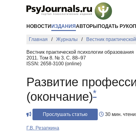
Перейти к основному содержанию
НОВОСТИ
ИЗДАНИЯ
АВТОРЫ
ПОДАТЬ РУКО
Главная
Журналы
Вестник практическо
Вестник практической психологии образования
2011. Том 8. № 3. С. 88–97
ISSN: 2658-3100 (online)
Развитие професси
*
(окончание)
Прослушать статью
30 мин. чтени
Г.В. Резапкина