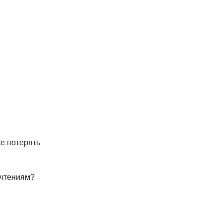
е потерять
очтениям?