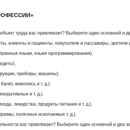
РОФЕССИИ»
 объект труда вас привлекает? Выберите один основной и д
ты, клиенты и пациенты, покупатели и пассажиры, зрители и ч
транные языки, языки программирования).
едиты).
трукции, приборы, машины).
балет, живопись и т. д.).
коративные и т. д.).
ода, лекарства, продукты питания и т. д.).
доемы, полезные ископаемые т. д.).
ельности вас привлекает? Выберите один основной и два з