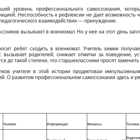
ший уровень профессионального самосознания, которы
кцией. Неспособность к рефлексии не дает возможность ч
 педагогического взаимодействия — принуждение.
ассников вызывают в военкомат. Но у нее на этот день запл
росит ребят сходить в военкомат. Учитель химии получае
е: вызывает родителей, снижает отметки за поведение, у
я до такой степени, что старшеклассники просят заменить 
пков учителя в этой истории продиктован импульсивным
. О развитом профессиональном самосознании здесь и реч
Человек
Информация
Финансы
Техника
Води