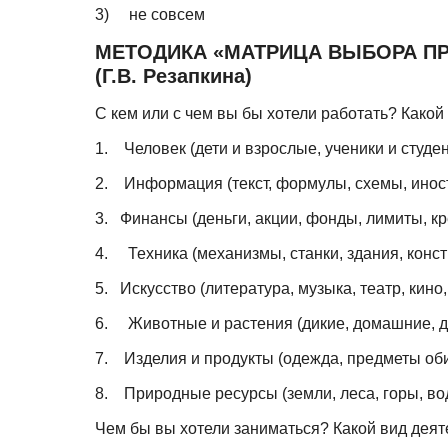
3)
не совсем
МЕТОДИКА «МАТРИЦА ВЫБОРА П
(Г.В. Резапкина)
С кем или с чем вы бы хотели работать? Какой
1.
Человек (дети и взрослые, ученики и студен
2.
Информация (текст, формулы, схемы, инос
3.
Финансы (деньги, акции, фонды, лимиты, кр
4.
Техника (механизмы, станки, здания, конс
5.
Искусство (литература, музыка, театр, кино, 
6.
Животные и растения (дикие, домашние, де
7.
Изделия и продукты (одежда, предметы обих
8.
Природные ресурсы (земли, леса, горы, во
Чем бы вы хотели заниматься? Какой вид деят