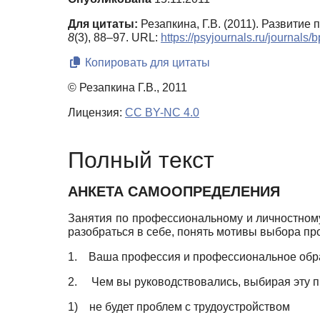
Для цитаты:
Резапкина, Г.В. (2011). Развити
8
(3), 88–97. URL:
https://psyjournals.ru/journal
Копировать для цитаты
© Резапкина Г.В., 2011
Лицензия:
CC BY-NC 4.0
Полный текст
АНКЕТА САМООПРЕДЕЛЕНИЯ
Занятия по профессиональному и личностном
разобраться в себе, понять мотивы выбора пр
1.
Ваша профессия и профессиональное обр
2.
Чем вы руководствовались, выбирая эту
1)
не будет проблем с трудоустройством