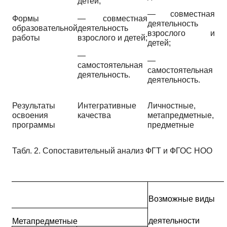
детей;
—
совместная
Формы
—
совместная
деятельность
образовательной
деятельность
взрослого и
работы
взрослого и детей;
детей;
—
—
самостоятельная
самостоятельная
деятельность.
деятельность.
Результаты
Интегративные
Личностные,
освоения
качества
метапредметные,
программы
предметные
Табл. 2. Сопоставительный анализ ФГТ и ФГОС НОО
Возможные виды
деятельности
Метапредметные