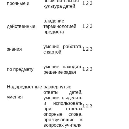
вычислительная
прочные и
1 2 3
культура детей
владение
действенные
терминологией
1 2 3
предмета
умение работать
знания
1 2 3
с картой
умение находить
по предмету
1 2 3
решение задач
Надпредметные
развернутые
ответы детей,
умения
умение выделять
и использовать
1 2 3
при ответах
опорные слова,
прозвучавшие в
вопросах учителя