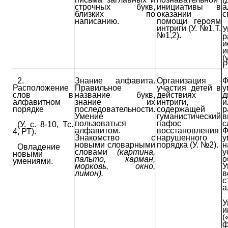
строчных букв,
инициативы в
а
близких по
оказании
с
написанию.
помощи героям
интриги (У. №1,Т.
У
№1,2).
р
и
и
(
Р
2.
Знание алфавита.
Организация
Ф
Расположение
Правильное
участия детей в
слов в
название букв,
действиях
д
алфавитном
знание их
интриги,
порядке
последовательности.
содержащей
р
Умение
гуманистический
в
пользоваться
пафос
с
(У. с. 8-10, Тс.
алфавитом.
восстановления
Ф
4, РТ).
Знакомство с
нарушенного
новыми словарными
порядка (У. №2).
н
Овладение
словами
(картина,
у
новыми
пальто, карман,
о
умениями.
морковь, окно,
У
лимон).
в
с
а
У
и
(
ф