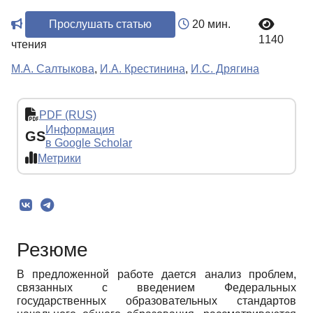
Прослушать статью
20 мин.
1140
чтения
М.А. Салтыкова
,
И.А. Крестинина
,
И.С. Дрягина
PDF (RUS)
Информация
GS
в Google Scholar
Метрики
Резюме
В предложенной работе дается анализ проблем,
связанных с введением Федеральных
государственных образовательных стандартов