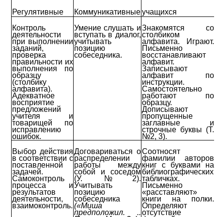
Регулятивные
Коммуникативные
учащихся
Контроль
Умение слушать и
Знакомятся со
деятельности
вступать в диалог,
столбиком
при выполнении
учитывать
алфавита. Играют.
заданий,
позицию
Письменно
проверка
собеседника.
восстанавливают
правильности их
алфавит.
выполнения по
Записывают
образцу
алфавит по
(столбику
инструкции.
алфавита).
Самостоятельно
Адекватное
работают по
восприятие
образцу.
предложений
Дописывают
учителя и
пропущенные
товарищей по
заглавные и
исправлению
строчные буквы (Т.
ошибок.
№2, 3).
Выбор действия
Договариваться о
Соотносят
в соответствии с
распределении
фамилии авторов
поставленной
работы между
книг с буквами на
задачей.
собой и соседом
библиографических
Самоконтроль
(У. №2).
табличках.
процесса и
Учитывать
Письменно
результатов
позицию
«расставляют»
деятельности,
собеседника
книги на полки.
взаимоконтроль.
(«Миша
Определяют
предположил. ..
отсутствие