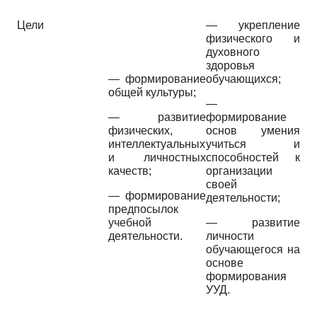
Цели
—
укрепление
физического и
духовного
здоровья
—
формирование
обучающихся;
общей культуры;
—
—
развитие
формирование
физических,
основ умения
интеллектуальных
учиться и
и личностных
способностей к
качеств;
организации
своей
—
формирование
деятельности;
предпосылок
учебной
—
развитие
деятельности.
личности
обучающегося на
основе
формирования
УУД.