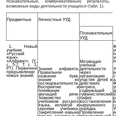
познавательные, коммуникативные) результаты,
возможные виды деятельности учащихся (табл. 1).
Предметные
Личностные УУД
Познавательные
УУД
1. Новый
Ф
учебник
«Русский
н
язык».
у
«Алфавит» (У.,
о
Мотивация
с. 5-7, Т. с. 3,
учебной
РТ). Первичное
Знание алфавита.
деятельности
У
предъявление
Правильное
через
в
новых знаний.
название букв,
организацию
с
знание их
участия детей в
а
последовательности.
действиях
Ф
Восприятие и
интриги,
понимание
содержащей
д
звучащей речи.
гуманистический
Знакомство с
пафос
р
учебником русского
восстановления
в
языка, интригой и
нарушенного
с
героями учебника.
порядка.
У
Закрепление навыка
Проявление
и
письма заглавных и
познавательной
(