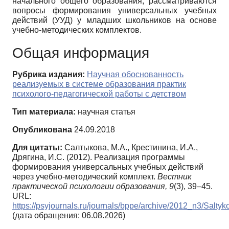
начального общего образования, рассматриваются
вопросы формирования универсальных учебных
действий (УУД) у младших школьников на основе
учебно-методических комплектов.
Общая информация
Рубрика издания:
Научная обоснованность
реализуемых в системе образования практик
психолого-педагогической работы с детством
Тип материала:
научная статья
Опубликована
24.09.2018
Для цитаты:
Салтыкова, М.А., Крестинина, И.А.,
Дрягина, И.С. (2012). Реализация программы
формирования универсальных учебных действий
через учебно-методический комплект.
Вестник
практической психологии образования,
9
(3), 39–45.
URL:
https://psyjournals.ru/journals/bppe/archive/2012_n3/Salty
(дата обращения: 06.08.2026)