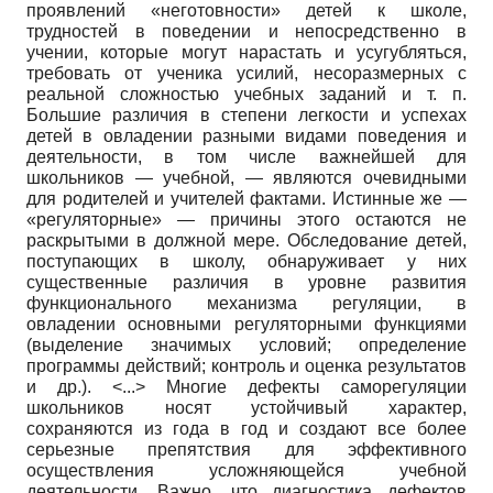
проявлений «неготовности» детей к школе,
трудностей в поведении и непосредственно в
учении, которые могут нарастать и усугубляться,
требовать от ученика усилий, несоразмерных с
реальной сложностью учебных заданий и т. п.
Большие различия в степени легкости и успехах
детей в овладении разными видами поведения и
деятельности, в том числе важнейшей для
школьников — учебной, — являются очевидными
для родителей и учителей фактами. Истинные же —
«регуляторные» — причины этого остаются не
раскрытыми в должной мере. Обследование детей,
поступающих в школу, обнаруживает у них
существенные различия в уровне развития
функционального механизма регуляции, в
овладении основными регуляторными функциями
(выделение значимых условий; определение
программы действий; контроль и оценка результатов
и др.). <...> Многие дефекты саморегуляции
школьников носят устойчивый характер,
сохраняются из года в год и создают все более
серьезные препятствия для эффективного
осуществления усложняющейся учебной
деятельности. Важно, что диагностика дефектов