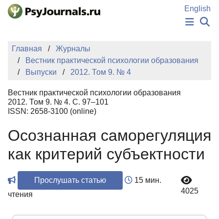
Перейти к основному содержанию
English
НОВОСТИ
Главная
Журналы
ИЗДАНИЯ
Вестник практической психологии образования
АВТОРЫ
Выпуски
2012. Том 9. № 4
ПОДАТЬ РУКОПИСЬ
БАЗА ЗНАНИЙ
Вестник практической психологии образования
КЛЮЧЕВЫЕ СЛОВА
2012. Том 9. № 4. С. 97–101
Регистрация
Вход
ISSN: 2658-3100 (online)
Осознанная саморегуляция
как критерий субъектности
Прослушать статью
15 мин.
4025
чтения