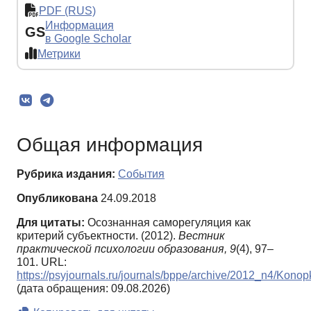
PDF (RUS)
Информация
GS
в Google Scholar
Метрики
Общая информация
Рубрика издания:
События
Опубликована
24.09.2018
Для цитаты:
Осознанная саморегуляция как
критерий субъектности. (2012).
Вестник
практической психологии образования,
9
(4), 97–
101. URL:
https://psyjournals.ru/journals/bppe/archive/2012_n4/Konop
(дата обращения: 09.08.2026)