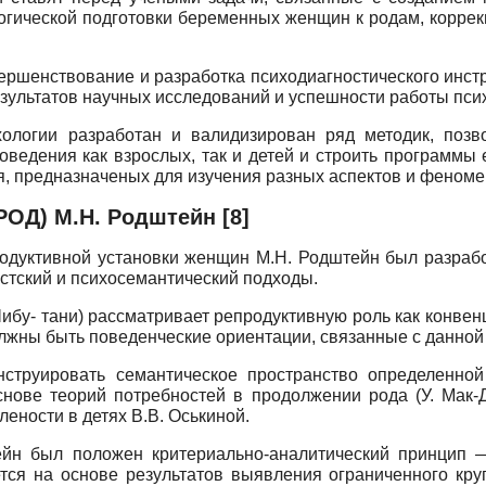
логической подготовки беременных женщин к родам, корр
ершенствование и разработка психодиагностического инст
зультатов научных исследований и успешности работы псих
хологии разработан и валидизирован ряд методик, позво
ведения как взрослых, так и детей и строить программы е
я, предназначеных для изучения разных аспектов и феном
ОД) М.Н. Родштейн [8]
одуктивной установки женщин М.Н. Родштейн был разрабо
стский и психосемантический подходы.
ибу- тани) рассматривает репродуктивную роль как конве
олжны быть поведенческие ориентации, связанные с данной
нструировать семантическое пространство определенной
ове теорий потребностей в продолжении рода (У. Мак-Дау
ености в детях В.В. Оськиной.
ейн был положен критериально-аналитический принцип —
тся на основе результатов выявления ограниченного кр