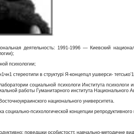
нальная деятельность: 1991-1996 — Киевский национа
огии);
ной психологии;
1чн1 стереотипи в структур
i
Я-концепцл ушверси- тетсько'1
лаборатории социальной психологи Института психологи 
иальной работы Гуманитарного института Национального А
Восточноукраинского национального университета.
ка социально-психологической концепции репродуктивного 
одуктивно: поведшки особистостт. навчально-методичне вида