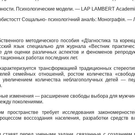
чности. Психологические модели. —
LAP
LAMBERT
Academi
истостт Сощально- психологiчний аналЬ: Монографiя. — Луг
твенного методического пособия «Д!агностика та корекц!
сский язык специально для журнала «Вестник практичес
е для оценки различных аспектов и феноменов репродукт
тационных работах последних лет.
характеризуется трансформацией традиционных стереотип
елей семейных отношений, ростом количества «свободн
 увеличением количества неблагополучных детей — пед
.
вные изменения — расширение свободы выбора для мужчин
между поколениями.
ом пространстве требует исследования закономерносте
роцессом воссоздания населения, разработки средств 
и ставят перед учеными задачи, связанные с созданием