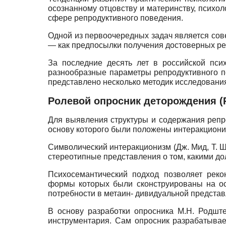
осознанному отцовству и материнству, психо
сфере репродуктивного поведения.
Одной из первоочередных задач является сов
— как предпосылки получения достоверных ре
За последние десять лет в российской пси
разнообразные параметры репродуктивного по
представлено несколько методик исследовани
Ролевой опросник деторождения (Р
Для выявления структуры и содержания репр
основу которого были положены интеракциони
Символический интеракционизм (Дж. Мид, Т. Ш
стереотипные представления о том, какими д
Психосемантический подход позволяет реко
формы которых были сконструированы на осн
потребности в метаин- дивидуальной представл
В основу разработки опросника М.Н. Родшт
инструментария. Сам опросник разрабатывае