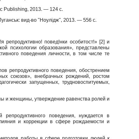
c
Publishing
, 2013. — 124 с.
анськ: вид-во "Ноулiдж", 2013. — 556 с.
я репродуктивно! повед!нки особитост!» [2] и
кой психологии образования», представлены
ивного поведения личности, в том числе те
ов репродуктивного поведения, обострением
ых союзов», внебрачных рожде­ний, ростом
агогически запущенных, трудновоспитуемых,
ы и женщины, утверждение равенства ролей и
й репродуктивного поведения, нуждается в
влияния и коррекции в сфере рождаемости и
 методов работы в сфере подготовки людей к