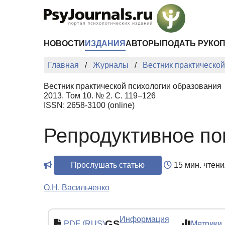
Перейти к основному содержанию
НОВОСТИ
ИЗДАНИЯ
АВТОРЫ
ПОДАТЬ РУКО
Главная
Журналы
Вестник практическо
Вестник практической психологии образования
2013. Том 10. № 2. С. 119–126
ISSN: 2658-3100 (online)
Репродуктивное по
Прослушать статью
15 мин. чтени
О.Н. Васильченко
Информация
GS
PDF (RUS)
Метрики