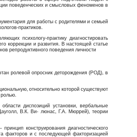
екции поведенческих и смысловых феноменов в
рументария для работы с родителями и семьей
ологов-практиков.
ляющих психологу-практику диагностировать
го коррекции и развития. В настоящей статье
енов репродуктивного поведения личности
тан ролевой опросник деторождения (РОД), в
нциональную, относительно которой существуют
 ролью.
 области диспозиций установки, вербальные
голл, В.К. Ви- люнас, Г.А. Мюррей), теории
 принцип конструирования диагностического
уга факторов и с последующей факторизацией