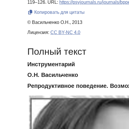
119–126. URL:
https://psyjournals.ru/journals/b
Копировать для цитаты
© Васильченко О.Н., 2013
Лицензия:
CC BY-NC 4.0
Полный текст
Инструментарий
О.Н. Васильченко
Репродуктивное поведение. Возмо