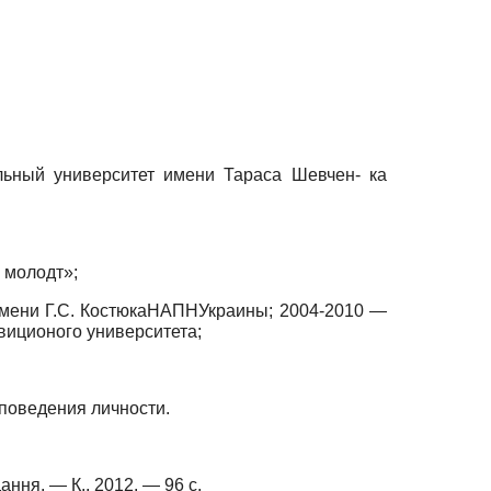
льный университет имени Тараса Шевчен- ка
 молодт»;
имени Г.С. КостюкаНАПНУкраины; 2004-2010 —
виционого университета;
поведения личности.
ння. — К., 2012. — 96 с.