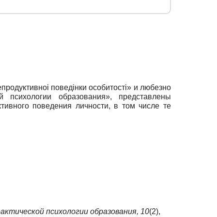
епродуктивноi поведiнки особитостi» и любезно
й психологии образования», представлены
ивного поведения личности, в том числе те
актической психологии образования,
10
(2),