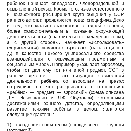
ребенок начинает овладевать членораздельной и
осмысленной речью. Кроме того, из-за естественного
и неизбежного расширения круга общения у ССР
раннего детства проявляется новая специфика. Дело
в том, что малыш становится, с одной стороны,
более самостоятельным в познании окружающей
действительности (сравнительно с младенчеством),
а с другой стороны, начинает «использовать»
(«применять») значимого взрослого (мать, отца и т.
д.) в качестве некоего универсального средства
взаимодействия с окружающим предметным и
социальным миром. Например, указывает взрослому,
чтобы тот дал ему тот или иной предмет. ССР в
раннем детстве — это ситуация совместной
деятельности ребёнка со взрослым на правах
сотрудничества, что раскрывается в отношениях
«ребёнок — предмет — взрослый» (схема описана
Д.Б. Элькониным и Л.Ф. Обуховой). Основными
достижениями раннего детства, определяющими
развитие психики ребёнка в целом, являются
следующие факторы:
1)
овладение своим телом (прежде всего — крупной
моторикой);