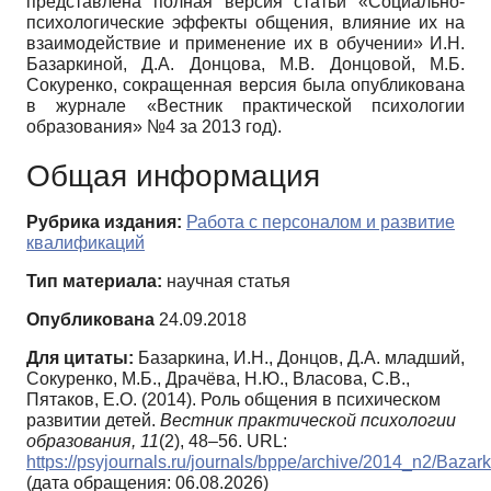
представлена полная версия статьи «Социально-
психологические эффекты общения, влияние их на
взаимодействие и применение их в обучении» И.Н.
Базаркиной, Д.А. Донцова, М.В. Донцовой, М.Б.
Сокуренко, сокращенная версия была опубликована
в журнале «Вестник практической психологии
образования» №4 за 2013 год).
Общая информация
Рубрика издания:
Работа с персоналом и развитие
квалификаций
Тип материала:
научная статья
Опубликована
24.09.2018
Для цитаты:
Базаркина, И.Н., Донцов, Д.А. младший,
Сокуренко, М.Б., Драчёва, Н.Ю., Власова, С.В.,
Пятаков, Е.О. (2014). Роль общения в психическом
развитии детей.
Вестник практической психологии
образования,
11
(2), 48–56. URL:
https://psyjournals.ru/journals/bppe/archive/2014_n2/Baz
(дата обращения: 06.08.2026)