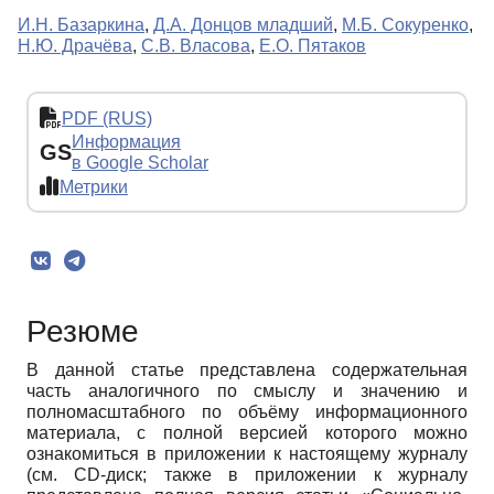
И.Н. Базаркина
,
Д.А. Донцов младший
,
М.Б. Сокуренко
,
Н.Ю. Драчёва
,
С.В. Власова
,
Е.О. Пятаков
PDF (RUS)
Информация
GS
в Google Scholar
Метрики
Резюме
В данной статье представлена содержательная
часть аналогичного по смыслу и значению и
полномасштабного по объёму информационного
материала, с полной версией которого можно
ознакомиться в приложении к настоящему журналу
(см. CD-диск; также в приложении к журналу