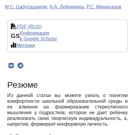
М.С. Цабуташвили
,
А.А. Дейникина
,
Р.С. Миниханов
PDF (RUS)
Информация
GS
в Google Scholar
Метрики
Резюме
Из данной статьи вы можете узнать о понятии
комфортности школьной образовательной среды и
ее влиянии на формирование стереотипного
мышления у подростков, которое не дает ребенку
реализовать свою творческую индивидуальность, а,
напротив, формирует конформную личность.