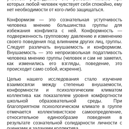
которых любой человек чувствует себя спокойно, ему
нет необходимости от кого-либо защищаться.
Конформизм — это сознательная уступчивость
человека мнению большинства группы для
избежания конфликта с ней. Конформность —
подверженность групповому давлению и изменению
своего поведения под влиянием других лиц, группы.
Следует различать внушаемость и конформизм.
Внушаемость
—
это непроизвольная податливость
человека мнению группы (человек и сам не заметил,
как изменились его взгляды, поведение, это
происходит само собой, искренне).
Целью нашего исследования стало изучение
взаимосвязи между степенью внушаемости,
конформности и психологическим климатом
коллектива как показателем уровня комфортности
школьной образовательной среды. При
благоприятном психологическом климате в группе
отмечается коллективистское самоопределение,
относительное единообразие поведения в
результате сознательной солидарности личности с
оценками и задачами коллектива.