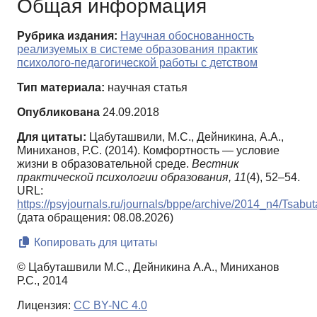
Общая информация
Рубрика издания:
Научная обоснованность
реализуемых в системе образования практик
психолого-педагогической работы с детством
Тип материала:
научная статья
Опубликована
24.09.2018
Для цитаты:
Цабуташвили, М.С., Дейникина, А.А.,
Миниханов, Р.С. (2014). Комфортность — условие
жизни в образовательной среде.
Вестник
практической психологии образования,
11
(4), 52–54.
URL:
https://psyjournals.ru/journals/bppe/archive/2014_n4/Tsab
(дата обращения: 08.08.2026)
Копировать для цитаты
© Цабуташвили М.С., Дейникина А.А., Миниханов
Р.С., 2014
Лицензия:
CC BY-NC 4.0