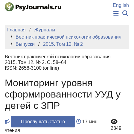
Перейти к основному содержанию
English
НОВОСТИ
Главная
Журналы
ИЗДАНИЯ
Вестник практической психологии образования
АВТОРЫ
Выпуски
2015. Том 12. № 2
ПОДАТЬ РУКОПИСЬ
БАЗА ЗНАНИЙ
Вестник практической психологии образования
КЛЮЧЕВЫЕ СЛОВА
2015. Том 12. № 2. С. 58–64
Регистрация
Вход
ISSN: 2658-3100 (online)
Мониторинг уровня
сформированности УУД у
детей с ЗПР
Прослушать статью
17 мин.
2349
чтения