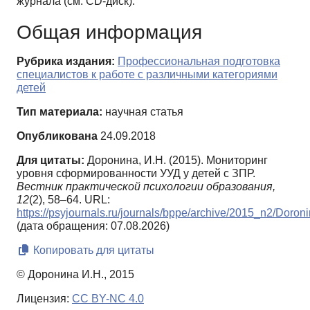
журнала (см. CD-диск).
Общая информация
Рубрика издания:
Профессиональная подготовка
специалистов к работе с различными категориями
детей
Тип материала:
научная статья
Опубликована
24.09.2018
Для цитаты:
Доронина, И.Н. (2015). Мониторинг
уровня сформированности УУД у детей с ЗПР.
Вестник практической психологии образования,
12
(2), 58–64. URL:
https://psyjournals.ru/journals/bppe/archive/2015_n2/Doron
(дата обращения: 07.08.2026)
Копировать для цитаты
© Доронина И.Н., 2015
Лицензия:
CC BY-NC 4.0