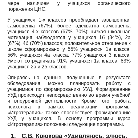
мере наличием у учащихся органического
поражения ЦНС.
У учащихся 1-х классов преобладает завышенная
самооценка
(67%),
более адекватна самооценка
учащихся 4-х классов
(67%, 70%);
низкая школьная
мотивация наблюдается у учащихся 1б
(84%),
2а
(67%),
4б
(70%)
классов; положительное отношение к
школе сформировано у
55%
учащихся 1а класса,
56%
учащихся 4а класса,
77%
учащихся
3
класса.
Умеют сотрудничать
91%
учащихся 1а класса,
83%
учащихся 2а и 2б классов.
Опираясь на данные, полученные в результате
обследования, можно планировать работу с
учащимися по формированию УУД. Формирование
УУД происходит непосредственно во время учебной
и внеурочной деятельности. Кроме того, работа
психолога в рамках реализации программы
«Игротерапия» также способствует формированию
УУД у учащихся. В основу программы курса
«Игротерапия» положены следующие программы.
1.
С.В. Крюкова «Удивляюсь, злюсь,