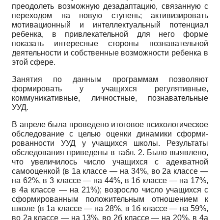
преодолеть возможную дезадаптацию, связанную с
переходом на новую ступень; активизировать
мотивационный и интеллектуальный потенциал
ребенка, в привлекательной для него форме
показать интересные стороны познавательной
деятельности и собственные возможности ребенка в
этой сфере.
Занятия по данным программам позволяют
формировать у учащихся регулятивные,
коммуникативные, личностные, познавательные
УУД.
В апреле была проведено итоговое психологическое
обследование с целью оценки динамики сформи-
рованности УУД у учащихся школы. Результаты
обследования приведены в табл. 2. Было выявлено,
что увеличилось число учащихся с адекватной
самооценкой (в 1а классе — на 34%, во 2а классе —
на 62%, в 3 классе — на 44%, в 1б классе — на 17%,
в 4а классе — на 21%); возросло число учащихся с
сформированным положительным отношением к
школе (в 1а классе — на 28%, в 1б классе — на 59%,
во 2а классе — на 13%, во 2б классе — на 20%, в 4а