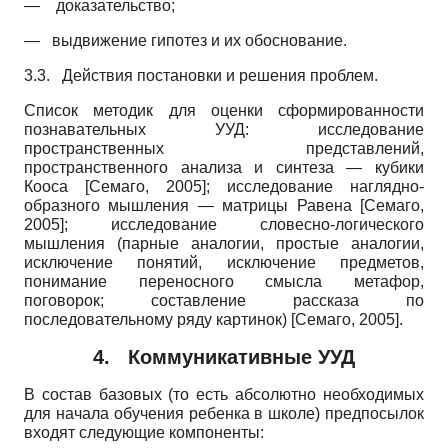
—
доказательство;
—
выдвижение гипотез и их обоснование.
3.3.
Действия постановки и решения проблем.
Список методик для оценки сформированности
познавательных УУД: исследование
пространственных представлений,
пространственного анализа и синтеза — кубики
Кооса
[
Семаго, 2005
]
; исследование наглядно­
образного мышления — матрицы Равена
[
Семаго,
2005
]
; исследование словесно-логического
мышления (парные аналогии, простые аналогии,
исключение понятий, исключение предметов,
понимание переносного смысла метафор,
поговорок; составление рассказа по
последовательному ряду картинок)
[
Семаго, 2005
]
.
4.
Коммуникативные УУД
В состав базовых (то есть абсолютно необходимых
для начала обучения ребенка в школе) предпосылок
входят следующие компоненты: