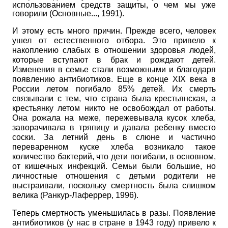
использованием средств защиты, о чем мы уже
говорили (Основные..., 1991).
И этому есть много причин. Прежде всего, человек
ушел от естественного отбора. Это привело к
накоплению слабых в отношении здоровья людей,
которые вступают в брак и рождают детей.
Изменения в семье стали возможными и благодаря
появлению антибиотиков. Еще в конце
XIX
века в
России летом погибало 85% детей. Их смерть
связывали с тем, что страна была крестьянская, а
крестьянку летом никто не освобождал от работы.
Она рожала на меже, пережевывала кусок хлеба,
заворачивала в тряпицу и давала ребенку вместо
соски. За летний день в слюне и частично
переваренном куске хлеба возникало такое
количество бактерий, что дети погибали, в основном,
от кишечных инфекций. Семьи были большие, но
личностные отношения с детьми родители не
выстраивали, поскольку смертность была слишком
велика (Ранкур-Лаферрер, 1996).
Теперь смертность уменьшилась в разы. Появление
антибиотиков (у нас в стране в 1943 году) привело к