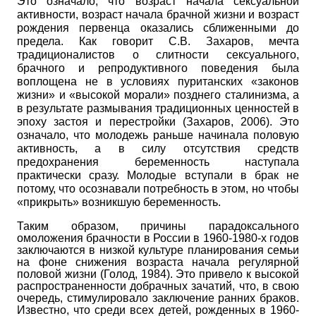
Это означало, что возраст начала сексуальной
активности, возраст начала брачной жизни и возраст
рождения первенца оказались сближенными до
предела. Как говорит С.В. Захаров, мечта
традиционалистов о слитности сексуального,
брачного и репродуктивного поведения была
воплощена не в условиях пуританских «законов
жизни» и «высокой морали» позднего сталинизма, а
в результате размывания традиционных ценностей в
эпоху застоя и перестройки (Захаров, 2006). Это
означало, что молодежь раньше начинала половую
активность, а в силу отсутствия средств
предохранения беременность наступала
практически сразу. Молодые вступали в брак не
потому, что осознавали потребность в этом, но чтобы
«прикрыть» возникшую беременность.
Таким образом, причины парадоксального
омоложения брачности в России в 1960-1980-х годов
заключаются в низкой культуре планирования семьи
на фоне снижения возраста начала регулярной
половой жизни (Голод, 1984). Это привело к высокой
распространенности добрачных зачатий, что, в свою
очередь, стимулировало заключение ранних браков.
Известно, что среди всех детей, рожденных в 1960-