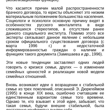
Что касается причин малой распространенности
брачного договора, то юристы объясняют это низким
материальным положением большинства населения.
Социологи и психологи основную причину видят в
особенностях русского менталитета в виде
сложившихся стереотипов, в отсутствии ранее
данного социального института. Помимо этого все
эксперты связывают данное явление с небольшим
сроком официального существования договора (с
марта 1996 г.) и недостаточной
информированностью граждан о наличии и
функциях такого документа (Замешаева и др., 1996).
Эти новые тенденции заставляют одних людей
говорить о кризисе семьи, других — о изменении
семейных ценностей и реализации новой модели
семейных отношений.
Вновь возникают идеи о возращении к стабильной
семье из трех поколений, описанной Э. Дюркгеймом
(1995) в конце
XIX
века, ошибочно считавшим ее
единственным вариантом семьи того времени.
Однако те, кто взывает к этой идее, забывает, что
такая семья, будучи внешне стабильной, была
достаточно конфлик­тна внутри себя.