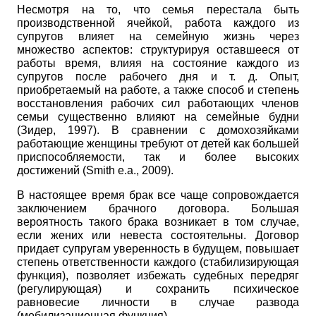
Несмотря на то, что семья перестала быть
производственной ячейкой, работа каждого из
супругов влияет на семейную жизнь через
множество аспектов: структурируя оставшееся от
работы время, влияя на состояние каждого из
супругов после рабочего дня и т. д. Опыт,
приобретаемый на работе, а также способ и степень
восстановления рабочих сил работающих членов
семьи существенно влияют на семейные будни
(Зидер, 1997). В сравнении с домохозяйками
работающие женщины требуют от детей как большей
приспособляемости, так и более высоких
достижений
(
Smith
e
.
a
.,
2009).
В настоящее время брак все чаще сопровождается
заключением брачного договора. Большая
вероятность такого брака возникает в том случае,
если жених или невеста состоятельны. Договор
придает супругам уверенность в будущем, повышает
степень ответственности каждого (стабилизирующая
функция), позволяет избежать судебных передряг
(регулирующая) и сохранить психическое
равновесие личности в случае развода
(мобилизационная функция).