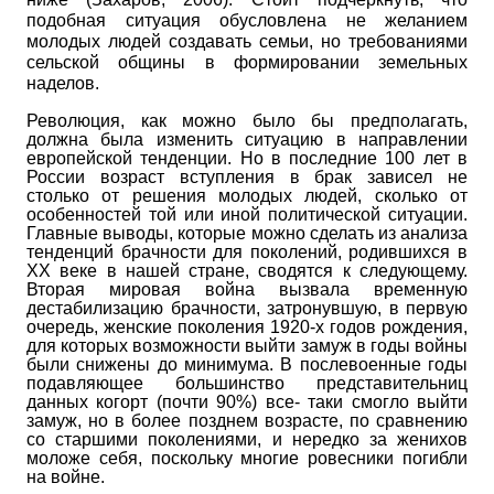
подобная ситуация обусловлена не желанием
молодых людей создавать семьи, но требованиями
сельской общины в формировании земельных
наделов.
Революция, как можно было бы предполагать,
должна была изменить ситуацию в направлении
европейской тенденции. Но в последние 100 лет в
России возраст вступления в брак зависел не
столько от решения молодых людей, сколько от
особенностей той или иной политической ситуации.
Главные выводы, которые можно сделать из анализа
тенденций брачности для поколений, родившихся в
XX
веке в нашей стране, сводятся к следующему.
Вторая мировая война вызвала временную
дестабилизацию брачности, затронувшую, в первую
очередь, женские поколения 1920-х годов рождения,
для которых возможности выйти замуж в годы войны
были снижены до минимума. В послевоенные годы
подавляющее большинство представительниц
данных когорт (почти 90%) все- таки смогло выйти
замуж, но в более позднем возрасте, по сравнению
со старшими поколениями, и нередко за женихов
моложе себя, поскольку многие ровесники погибли
на войне.