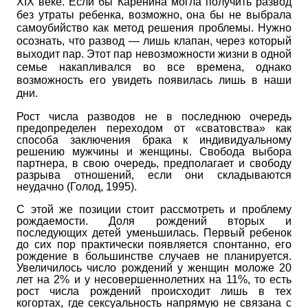
XIX
веке. Если бы Каре­нина могла получить развод
без утраты ребенка, возможно, она бы не выбрала
самоубийство как метод решения проблемы. Нужно
осознать, что развод — лишь клапан, через который
выходит пар. Этот пар невозможности жизни в одной
семье накапливался во все времена, однако
возможность его увидеть появилась лишь в наши
дни.
Рост числа разводов не в последнюю очередь
предопределен переходом от «сватовства» как
способа заключения брака к индивидуальному
решению мужчины и женщины. Свобода выбора
партнера, в свою очередь, предполагает и свободу
разрыва отношений, если они складываются
неудачно (Голод, 1995).
С этой же позиции стоит рассмотреть и проблему
рождаемости. Доля рождений вторых и
последующих детей уменьшилась. Первый ребенок
до сих пор практически появляется спонтанно, его
рождение в большинстве случаев не планируется.
Увеличилось число рождений у женщин моложе 20
лет на 2% и у несовершеннолетних на 11%, то есть
рост числа рождений происходит лишь в тех
когортах, где сексуальность напрямую не связана с