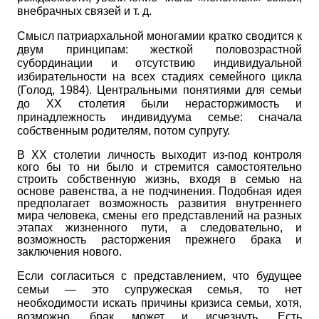
внебрачных связей и т. д.
Смысл патриархальной моногамии кратко сводится к
двум принципам: жесткой половозрастной
субординации и отсутствию индивидуальной
избирательности на всех стадиях семейного цикла
(Голод, 1984). Центральными понятиями для семьи
до
XX
столетия были нерасторжимость и
принадлежность индивидуума семье: сначала
собственным родителям, потом супругу.
В
XX
столетии личность выходит из-под контроля
кого бы то ни было и стремится самостоятельно
строить собственную жизнь, входя в семью на
основе равенства, а не подчинения. Подобная идея
предполагает возможность развития внутреннего
мира человека, смены его представлений на разных
этапах жизненного пути, а следовательно, и
возможность расторжения прежнего брака и
заключения нового.
Если согласиться с представлением, что будущее
семьи — это супружеская семья, то нет
необходимости искать причины кризиса семьи, хотя,
возможно, брак может и исчезнуть. Есть