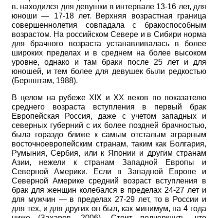
в. находился для девушки в интервале 13-16 лет, для
юноши — 17-18 лет. Верхняя возрастная граница
совершеннолетия совпадала с бракоспособным
возрастом. На российском Севере и в Сибири норма
для брачного возраста устанавливалась в более
широких пределах и в среднем на более высоком
уровне, однако и там браки после 25 лет и для
юношей, и тем более для девушек были редкостью
(Бернштам, 1988).
В целом на рубеже
XIX
и
XX
веков по показателю
среднего возраста вступления в первый брак
Европейская Россия, даже с учетом западных и
северных губерний с их более поздней брачностью,
была гораздо ближе к самым отсталым аграрным
восточноевропейским странам, таким как Болгария,
Румыния, Сербия, или к Японии и другим странам
Азии, нежели к странам Западной Европы и
Северной Америки. Если в Западной Европе и
Северной Америке средний возраст вступления в
брак для женщин колебался в пределах 24-27 лет и
для мужчин — в пределах 27-29 лет, то в России и
для тех, и для других он был, как минимум, на 4 года
ниже (Захаров, 2006). Стоит подчеркнуть, что