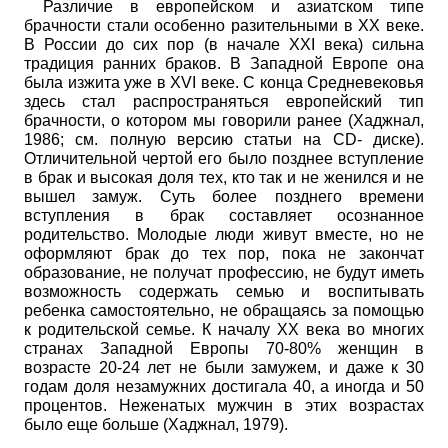
Различие в европейском и азиатском типе
брачности стали особенно разительными в
XX
веке.
В России до сих пор (в начале
XXI
века) сильна
традиция ранних браков. В Западной Европе она
была изжита уже в
XVI
веке. С конца Средневековья
здесь стал распространяться европейский тип
брачности, о котором мы говорили ранее (Хаджнал,
1986; см. полную версию статьи на
CD
-
диске).
Отличительной чертой его было позднее вступление
в брак и высокая доля тех, кто так и не женился и не
вышел замуж. Суть более позднего времени
вступления в брак составляет осознанное
родительство. Молодые люди живут вместе, но не
оформляют брак до тех пор, пока не закончат
образование, не получат профессию, не будут иметь
возможность содержать семью и воспитывать
ребенка самостоятельно, не обращаясь за помощью
к родительской семье. К началу ХХ века во многих
странах Западной Европы 70-80% женщин в
возрасте 20-24 лет не были замужем, и даже к 30
годам доля незамужних достигала 40, а иногда и 50
процентов. Неженатых мужчин в этих возрастах
было еще больше (Хаджнал, 1979).