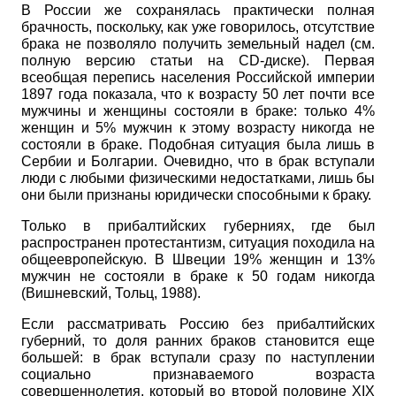
В России же сохранялась практически полная
брачность, поскольку, как уже говорилось, отсутствие
брака не позволяло получить земельный надел (см.
полную версию статьи на
CD
-диске). Первая
всеобщая перепись населения Российской империи
1897 года показала, что к возрасту 50 лет почти все
мужчины и женщины состояли в браке: только 4%
женщин и 5% мужчин к этому возрасту никогда не
состояли в браке. Подобная ситуация была лишь в
Сербии и Болгарии. Очевидно, что в брак вступали
люди с любыми физическими недостатками, лишь бы
они были признаны юридически способными к браку.
Только в прибалтийских губерниях, где был
распространен протестантизм, ситуация походила на
общеевропейскую. В Швеции 19% женщин и 13%
мужчин не состояли в браке к 50 годам никогда
(Вишневский, Тольц, 1988).
Если рассматривать Россию без прибалтийских
губерний, то доля ранних браков становится еще
большей: в брак вступали сразу по наступлении
социально признаваемого возраста
совершеннолетия, который во второй половине
XIX