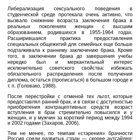
Либерализация сексуального поведения в
студенческой среде протекала очень активно, что
вызвало снижение возраста заключения брака в
реальных поколениях женщин с высшим
образованием, родившихся в 1955-1964 годах.
Расширившаяся практика предоставления
специальных общежитий для семейных еще больше
подталкивала к раннему заключению брака. Кроме
того, в заключении брака до завершения учебы
нередко был и меркантильный интерес
исключительно советского свойства: избежать
обязательного распределения после получения
диплома, остаться (прописаться) в большом городе и
т. п. (Головако, 1988).
После перестройки с отменой тех льгот, которые
предоставлял ранний брак, и в связи с доступностью
приобретения контрацептивных средств возраст
вступления в брак стремительно повысился и у
женщин, и у мужчин за короткий период между 1994
и 2002 годами (Захаров, 2006).
Тем не менее, по темпам «старения» брачности
Россия среди развитых стран — скорее аутсайдер: