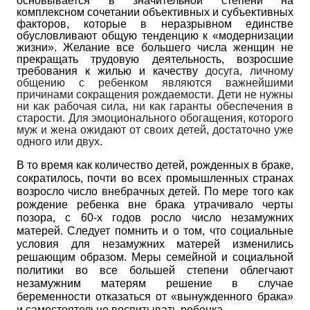
основывается в значительной степени на
комплексном сочетании объективных и субъективных
факторов, которые в неразрывном единстве
обусловливают общую тенденцию к «модернизации
жизни». Желание все большего числа женщин не
прекращать трудовую деятельность, возросшие
требования к жилью и качеству
досуга, личному
общению с ребенком являются важнейшими
причинами сокращения рождаемости. Дети не нужны
ни как рабочая сила, ни как гаранты обеспечения в
старости. Для эмоционального обогащения, которого
муж и жена ожидают от своих детей, достаточно уже
одного или двух.
В то время как количество детей, рожденных в браке,
сократилось, почти во всех промышленных странах
возросло число внебрачных детей. По мере того как
рождение ребенка вне брака утрачивало черты
позора, с 60-х годов росло число незамужних
матерей. Следует помнить и о том, что социальные
условия для незамужних матерей изменились
решающим образом. Меры семейной и социальной
политики во все большей степени облегчают
незамужним матерям решение в случае
беременности отказаться от «вынужденного брака»
и самостоятельно воспитывать ребенка.