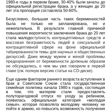
1980-е годы в первом браке, 30-40% были зачаты до
официальной регистрации брака, а у женщин до 20
лет эта пропорция составляла 50-60%.
Безусловно, большая часть таких беременностей
была не только не запланирована, но и
нежелательна. В результате главной причиной
повышения вероятности заключения брака до 20 лет
стала малодо
ступность контрацептивных средств и
массовая безграмотность людей в сексуальной и
контрацептивной сфере на фоне официальной
табуированности темы для научных и общественных
дискуссий. Даже между мужем и женой проблемы
предохранения от беременности должным образом
не обсуждались, о чем мы уже говорили в первой
главе (см. полную версию статьи на
CD
-диске).
Еще одним фактором раннего возраста вступления в
брак в Советском Союзе стала государственная
семейная политика начала 1980-х годов, состоящая
в том, что матерям стали предоставлять
полуторагодо­вой отпуск по уходу за ребенком,
появилась официальная категория «молодая
семья», которая позволяла молодому человеку не
пойти в армию, но повысить возможность получения