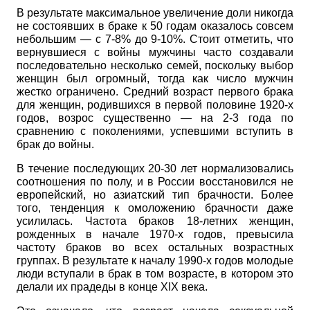
В результате максимальное увеличение доли никогда
не состоявших в браке к 50 годам оказалось совсем
небольшим — с 7-8% до 9-10%. Стоит отметить, что
вернувшиеся с войны мужчины часто создавали
последовательно несколько семей, поскольку выбор
женщин был огромный, тогда как число мужчин
жестко ограничено. Средний возраст первого брака
для женщин, родившихся в первой половине 1920-х
годов, возрос существенно — на 2-3 года по
сравнению с поколениями, успевшими вступить в
брак до войны.
В течение последующих 20-30 лет нормализовались
соотношения по полу, и в России восстановился не
европейский, но азиатский тип брачности. Более
того, тенденция к омоложению брачности даже
усилилась. Частота браков 18-летних женщин,
рожденных в начале 1970-х годов, превысила
частоту браков во всех остальных возрастных
группах. В результате к началу 1990-х годов молодые
люди вступали в брак в том возрасте, в котором это
делали их прадеды в конце
XIX
века.