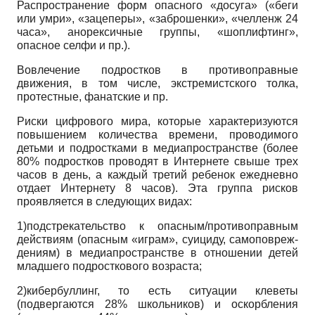
Распространение форм опасного «досуга» («беги
или умри», «зацеперы», «заброшенки», «челленж 24
часа», анорексичные группы, «шоплифтинг»,
опасное селфи и пр.).
Вовлечение подростков в противоправные
движения, в том числе, экстремистского толка,
протестные, фанатские и пр.
Риски цифрового мира, которые характеризуются
повышением количества времени, проводимого
детьми и подростками в медиапространстве (более
80% подростков проводят в Интернете свыше трех
часов в день, а каждый третий ребенок ежедневно
отдает Интернету 8 часов). Эта группа рисков
проявляется в следующих видах:
1)подстрекательство к опасным/противоправным
действиям (опасным «играм», суициду, самоповреж-
дениям) в медиапространстве в отношении детей
младшего подросткового возраста;
2)кибербуллинг, то есть ситуации клеветы
(подвергаются 28% школьников) и оскорбления