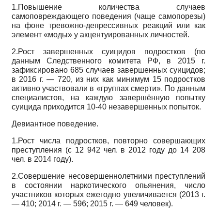
1.
Повышение количества случаев
самоповреждающего поведения (чаще самопорезы)
на фоне тревожно-депрессивных реакций или как
элемент «моды» у акцентуированных личностей.
2.
Рост завершенных суицидов подростков (по
данным Следственного комитета РФ, в
2015
г.
зафиксировано
685
случаев завершенных суицидов;
в
2016
г.
— 720,
из них как минимум
15
подростков
активно участвовали в «группах смерти». По данным
специалистов, на каждую завершённую попытку
суицида приходится
10-40
незавершенных попыток.
Девиантное поведение.
1.Рост числа подростков, повторно совершающих
преступления (с 12 942 чел. в 2012 году до 14 208
чел. в 2014 году).
2.Совершение несовершеннолетними преступлений
в состоянии наркотического опьянения, число
участников которых ежегодно увеличивается (2013 г.
— 410; 2014 г. — 596; 2015 г. — 649 человек).