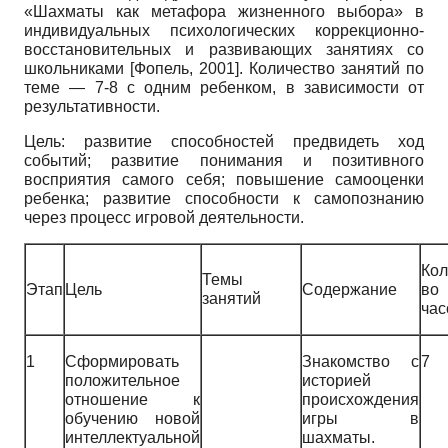
«Шахматы как метафора жизненного выбора» в
индивидуальных психологических коррекционно-
восстановительных и развивающих занятиях со
школьниками
[
Фопель, 2001
]
. Количество занятий по
теме — 7-8 с одним ребенком, в зависимости от
результативности.
Цель: развитие способностей предвидеть ход
событий; развитие понимания и позитивного
восприятия самого себя; повышение самооценки
ребенка; развитие способности к самопознанию
через процесс игровой деятельности.
Кол
Темы
Этап
Цель
Содержание
во
занятий
час
1
Сформировать
Знакомство с
7
положительное
историей
отношение к
происхождения
обучению новой
игры в
интеллектуальной
шахматы.