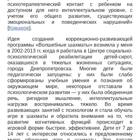
психотерапевтический контакт с ребенком на
доступном для него интеллектуальном уровне, с
учетом его общего развития, существующих
эмоциональных и поведенческих нарушений»
[
Комаров
]
.
Идея создания коррекционно-развивающей
программы «Волшебные шахматы» возникла у меня
в 2002-2013 гг, когда я работала в Центре социально­
психологической реабилитации детей-сирот,
оказавшихся в тяжелых жизненных ситуациях,
города Днепропетровска. Многие дети были
педагогически запущены: у них были слабо
сформированы учебные умения и познания об
окружающем мире, некоторые отставали в
психологическом развитии — у них была обедненная
речь, ригидное мышление, интеллектуальные
нагрузки воспринимались тяжело. Во время
развивающих занятий с психологом я стала обучать
игре в шахматы и обратила внимание на то, что
развитие когнитивных функций происходит в
игровой форме быстрее, эффективнее. Дети от 7 до
14 лет с интересом относились к предложенному
мною обучению игре в шахматы. Это давало