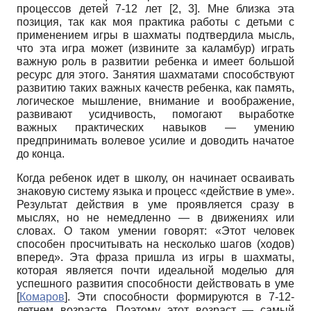
процессов детей 7-12 лет [2, 3]. Мне близка эта
позиция, так как моя практика работы с детьми с
применением игры в шахматы подтвердила мысль,
что эта игра может (извините за каламбур) играть
важную роль в развитии ребенка и имеет большой
ресурс для этого. Занятия шахматами способствуют
развитию таких важных качеств ребенка, как память,
логическое мышление, внимание и воображение,
развивают усидчивость, помогают выработке
важных практических навыков — умению
предпринимать волевое усилие и доводить начатое
до конца.
Когда ребенок идет в школу, он начинает осваивать
знаковую систему языка и процесс «действие в уме».
Результат действия в уме проявляется сразу в
мыслях, но не немедленно — в движениях или
словах. О таком умении говорят: «Этот человек
способен просчитывать на несколько шагов (ходов)
вперед». Эта фраза пришла из игры в шахматы,
которая является почти идеальной моделью для
успешного развития способности действовать в уме
[
Комаров
]
. Эти способности формируются в 7-12-
летнем возрасте. Поэтому этот возраст — самый