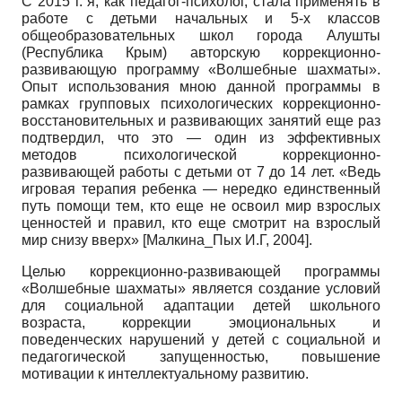
С 2015 г. я, как педагог-психолог, стала применять в
работе с детьми начальных и 5-х классов
общеобразовательных школ города Алушты
(Республика Крым) авторскую коррекционно-
развивающую программу «Волшебные шахматы».
Опыт использования мною данной программы в
рамках групповых психологических коррекционно-
восстановительных и развивающих занятий еще раз
подтвердил, что это — один из эффективных
методов психологической кор­рекционно-
развивающей работы с детьми от 7 до 14 лет. «Ведь
игровая терапия ребенка — нередко единственный
путь помощи тем, кто еще не освоил мир взрослых
ценностей и правил, кто еще смотрит на взрослый
мир снизу вверх»
[
Малкина_Пых И.Г, 2004
]
.
Целью коррекционно-развивающей программы
«Волшебные шахматы» является создание условий
для социальной адаптации детей школьного
возраста, коррекции эмоциональных и
поведенческих нарушений у детей с социальной и
педагогической запущенностью, повышение
мотивации к интеллектуальному развитию.