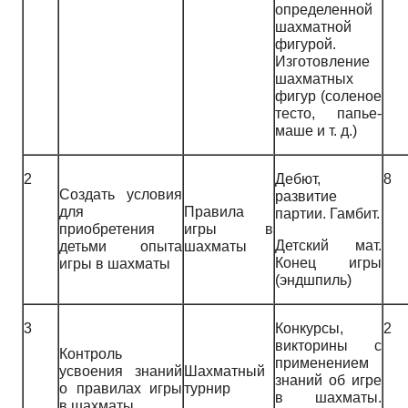
определенной
шахматной
фигурой.
Изготовление
шахматных
фигур (соленое
тесто, папье-
маше и т. д.)
2
Дебют,
8
Создать условия
развитие
для
Правила
партии. Гамбит.
приобретения
игры в
Детский мат.
детьми опыта
шахматы
Конец игры
игры в шахматы
(эндшпиль)
3
Конкурсы,
2
викторины с
Контроль
применением
усвоения знаний
Шахматный
знаний об игре
о правилах игры
турнир
в шахматы.
в шахматы