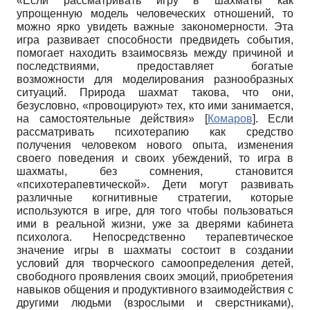
«Если рассматривать игру в шахматы как
упрощенную модель человеческих отношений, то
можно ярко увидеть важные закономерности. Эта
игра развивает способности предвидеть события,
помогает находить взаимосвязь между причиной и
последствиями, предоставляет богатые
возможности для моделирования разнообразных
ситуаций. Природа шахмат такова, что они,
безусловно, «провоцируют» тех, кто ими занимается,
на самостоятельные действия»
[
Комаров
]
. Если
рассматривать психотерапию как средство
получения человеком нового опыта, изменения
своего поведения и своих убеждений, то игра в
шахматы, без сомнения, становится
«психотерапевтической». Дети могут развивать
различные когнитивные стратегии, которые
используются в игре, для того чтобы пользоваться
ими в реальной жизни, уже за дверями кабинета
психолога. Непосредственно терапевтическое
значение игры в шахматы состоит в создании
условий для творческого самоопределения детей,
свободного проявления своих эмоций, приобретения
навыков общения и продуктивного взаимодействия с
другими людьми (взрослыми и сверстниками),