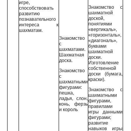
игре,
Знакомство с
способствовать
шахматной
развитию
доской,
познавательного
понятиями
интереса к
«вертикаль»,
шахматам.
«горизонталь»,
Знакомство
«диагональ»,
с
буквами
шахматами.
шахматной
Шахматная
доски.
доска.
Изготовление
собственной
Знакомство
доски (бумага,
с
краски).
шахматными
фигурами:
Знакомство с
пешка,
шахматными
ладья, слон,
фигурами,
конь, ферзь
правилами
и король
игры данными
фигурами;
развитие
навыков игры