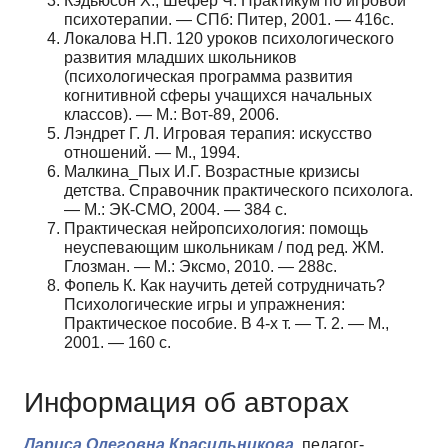
Кэдьюсон Х., Шефер Ч. Практикум по игровой
психотерапии. — СПб: Питер, 2001. — 416с.
Локалова Н.П. 120 уроков психологического
развития младших школьников
(психологическая программа развития
когнитивной сферы учащихся начальных
классов). — М.: Вот-89, 2006.
Лэндрет Г. Л. Игровая терапия: искусство
отношений. — М., 1994.
Малкина_Пых И.Г. Возрастные кризисы
детства. Справочник практического психолога.
— М.: ЭК-СМО, 2004. — 384 с.
Практическая нейропсихология: помощь
неуспевающим школьникам / под ред. ЖМ.
Глозман. — М.: Эксмо, 2010. — 288с.
Фопель К. Как научить детей сотрудничать?
Психологические игры и упражнения:
Практическое пособие. В 4-х т. — Т. 2. — М.,
2001. — 160 с.
Информация об авторах
Лариса Олеговна Красильникова,
педагог-