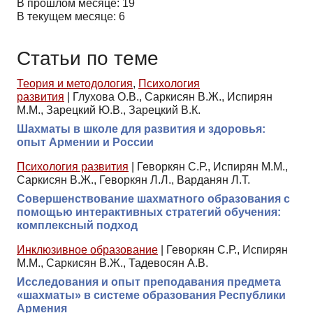
В прошлом месяце: 19
В текущем месяце: 6
Статьи по теме
Теория и методология
,
Психология
развития
|
Глухова О.В., Саркисян В.Ж., Испирян
М.М., Зарецкий Ю.В., Зарецкий В.К.
Шахматы в школе для развития и здоровья:
опыт Армении и России
Психология развития
|
Геворкян С.Р., Испирян М.М.,
Саркисян В.Ж., Геворкян Л.Л., Варданян Л.Т.
Совершенствование шахматного образования с
помощью интерактивных стратегий обучения:
комплексный подход
Инклюзивное образование
|
Геворкян С.Р., Испирян
М.М., Саркисян В.Ж., Тадевосян А.В.
Исследования и опыт преподавания предмета
«шахматы» в системе образования Республики
Армения