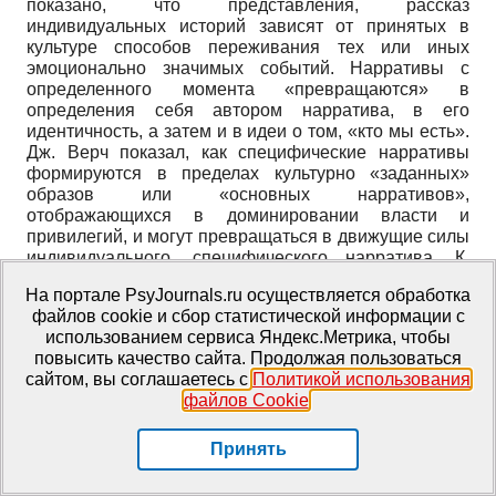
показано, что представления, рассказ
индивидуальных историй зависят от принятых в
культуре способов переживания тех или иных
эмоционально значимых событий. Нарративы с
определенного момента «превращаются» в
определения себя автором нарратива, в его
идентичность, а затем и в идеи о том, «кто мы есть».
Дж. Верч показал, как специфические нарративы
формируются в пределах культурно «заданных»
образов или «основных нарративов»,
отображающихся в доминировании власти и
привилегий, и могут превращаться в движущие силы
индивидуального, специфического нарратива. К.
Нельсон обратил свое внимание на рассмотрение
На портале PsyJournals.ru осуществляется обработка
универсальности «нарративной перспективы» и ее
файлов cookie и сбор статистической информации с
результата - «биографии». Культурные различия,
использованием сервиса Яндекс.Метрика, чтобы
присутствующие, например, в ранних обществах,
повысить качество сайта. Продолжая пользоваться
свидетельствуют о том, что взаимодействие между
сайтом, вы соглашаетесь с
Политикой использования
заботящимся взрослым и ребенком в западной
файлов Cookie
.
американо-европейской, преимущественно среднего
класса, семье приводит к формированию
нарративной программы, которая, в свою очередь,
Принять
формирует специфический тип индивидуальной
биографии. У. Фишер и М. Гоблирш используют