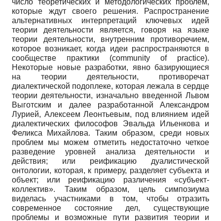
число теоретических и методологических проблем,
которые ждут своего решения. Распространение
альтернативных интерпретаций ключевых идей
теории деятельности является, говоря на языке
теории деятельности, внутренним противоречием,
которое возникает, когда идеи распространяются в
сообществе практики (community of practice).
Некоторые новые разработки, явно базирующиеся
на теории деятельности, противоречат
диалектической подоплеке, которая лежала в сердце
теории деятельности, изначально введенной Львом
Выготским и далее разработанной Александром
Лурией, Алексеем Леонтьевым, под влиянием идей
диалектических философов Эвальда Ильенкова и
Феликса Михайлова. Таким образом, среди новых
проблем мы можем отметить недостаточно четкое
разведение уровней анализа деятельности и
действия; или реификацию дуалистической
онтологии, которая, к примеру, разделяет субъекта и
объект; или реификацию различения «субъект-
коллектив». Таким образом, цель симпозиума
виделась участниками в том, чтобы отразить
современное состояние дел, существующие
проблемы и возможные пути развития теории и