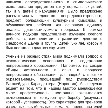
навыков опосредствованного и символического
использования предметов как у нормальных детей,
так и у детей с нарушениями. Было предложено
рассматривать единство посредника-взрослого,
предмет, обладающий культурным смыслом, и
обучающегося ребенка как основную единицу
анализа диагностируемого процесса. В рамках
данного подхода представлено изучение слепого
ребенка с изменениями в развитии, девочки с
синдромом Дауна и группы детей 5-6 лет, которым
был поставлен диагноз «аутизм».
Ученые из разных стран мира поднимали вопрос о
психологических основаниях и содержании
непрерывного образования. Например, на секции
«Виды деятельности и опыт в процессе
непрерывного образования для людей с высшим
образованием», прошедшей под руководством
Рагнхейдура Карлсдоттера (Норвегия), был сделан
акцент на том, что в нашем быстро меняющемся
мире профессионалы постоянно оказываются
включенными в конкурентную борьбу (результат
которой - успешность). Это характерно для тренеров
известных футбольных команд, преподавателей