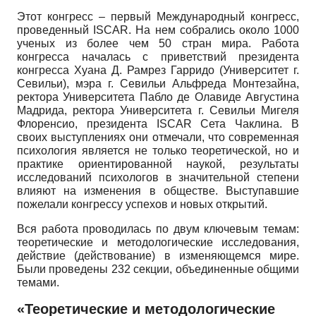
Этот конгресс – первый Международный конгресс,
проведенный ISCAR. На нем собрались около 1000
ученых из более чем 50 стран мира. Работа
конгресса началась с приветствий президента
конгресса Хуана Д. Рамрез Гарридо (Университет г.
Севильи), мэра г. Севильи Альфреда Монтезайна,
ректора Университета Пабло де Олавиде Августина
Мадрида, ректора Университета г. Севильи Мигеля
Флоренсио, президента ISCAR Сета Чаклина. В
своих выступлениях они отмечали, что современная
психология является не только теоретической, но и
практике ориентированной наукой, результаты
исследований психологов в значительной степени
влияют на изменения в обществе. Выступавшие
пожелали конгрессу успехов и новых открытий.
Вся работа проводилась по двум ключевым темам:
теоретические и методологические исследования,
действие (действование) в изменяющемся мире.
Были проведены 232 секции, объединенные общими
темами.
«Теоретические и методологические