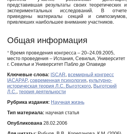
представившая результаты своих теоретических и
экспериментальных исследований. В отчете
приведены материалы секций и симпозиумов,
привлекших наибольшее внимание участников.
Общая информация
*
Время проведения конгресса – 20–24.09.2005,
место проведения – Испания, Севилья, Университет
г. Севильи и Университет Пабло де Олавиде
Ключевые слова:
ISCAR
,
всемирный конгресс
IACAPAP
,
современная психология
,
культурно-
историческая теория Л.С. Выготского
,
Выготский
Л.С.
,
теория деятельности
Рубрика издания:
Научная жизнь
Тип материала:
научная статья
Опубликована
28.02.2006
Для цитаты:
Рубцов, В.В., Корепанова, К.М. (2006).