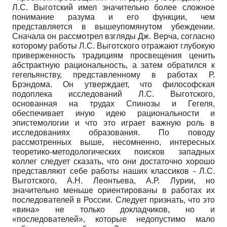
Л.С. Выготский имел значительно более сложное
понимание разума и его функции, чем
представляется в вышеупомянутом убеждении.
Сначала он рассмотрел взгляды Дж. Верча, согласно
которому работы Л.С. Выготского отражают глубокую
приверженность традициям просвещения ценить
абстрактную рациональность, а затем обратился к
гегельянству, представленному в работах Р.
Брэндома. Он утверждает, что философская
подоплека исследований Л.С. Выготского,
основанная на трудах Спинозы и Гегеля,
обеспечивает иную идею рациональности и
эпистемологии и что это играет важную роль в
исследованиях образования. По поводу
рассмотренных выше, несомненно, интересных
теоретико-методологических поисков западных
коллег следует сказать, что они достаточно хорошо
представляют себе работы наших классиков - Л.С.
Выготского, А.Н. Леонтьева, А.Р. Лурии, но
значительно меньше ориентированы в работах их
последователей в России. Следует признать, что это
«вина» не только докладчиков, но и
«последователей», которые недопустимо мало