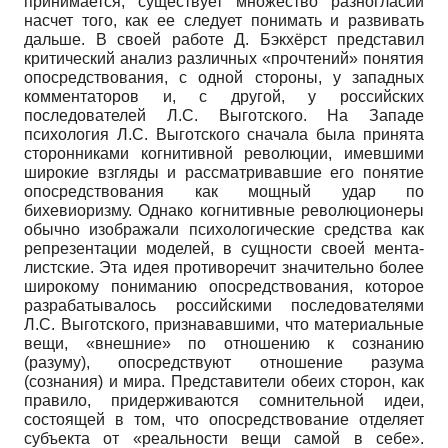
принимается, существует множество разногласий
насчет того, как ее следует понимать и развивать
дальше. В своей работе Д. Бэкхёрст представил
критический анализ различных «прочтений» понятия
опосредствования, с одной стороны, у западных
комментаторов и, с другой, у российских
последователей Л.С. Выготского. На Западе
психология Л.С. Выготского сначала была принята
сторонниками когнитивной революции, имевшими
широкие взгляды и рассматривавшие его понятие
опосредствования как мощный удар по
бихевиоризму. Однако когнитивные революционеры
обычно изображали психологические средства как
репрезентации моделей, в сущности своей мента-
листские. Эта идея противоречит значительно более
широкому пониманию опосредствования, которое
разрабатывалось российскими последователями
Л.С. Выготского, признававшими, что материальные
вещи, «внешние» по отношению к сознанию
(разуму), опосредствуют отношение разума
(сознания) и мира. Представители обеих сторон, как
правило, придерживаются сомнительной идеи,
состоящей в том, что опосредствование отделяет
субъекта от «реальности вещи самой в себе».