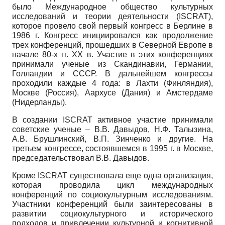
было Международное общество культурных
исследований и теории деятельности (ISCRAT),
которое провело свой первый конгресс в Берлине в
1986 г. Конгресс инициировался как продолжение
трех конференций, прошедших в Северной Европе в
начале 80-х гг. XX в. Участие в этих конференциях
принимали ученые из Скандинавии, Германии,
Голландии и СССР. В дальнейшем конгрессы
проходили каждые 4 года: в Лахти (Финляндия),
Москве (Россия), Аархусе (Дания) и Амстердаме
(Нидерланды).
В создании ISCRAT активное участие принимали
советские ученые – В.В. Давыдов, Н.Ф. Талызина,
А.В. Брушлинский, В.П. Зинченко и другие. На
третьем конгрессе, состоявшемся в 1995 г. в Москве,
председательствовал В.В. Давыдов.
Кроме ISCRAT существовала еще одна организация,
которая проводила цикл международных
конференций по социокультурным исследованиям.
Участники конференций были заинтересованы в
развитии социокультурного и исторического
подходов и привлечении культурной и когнитивной