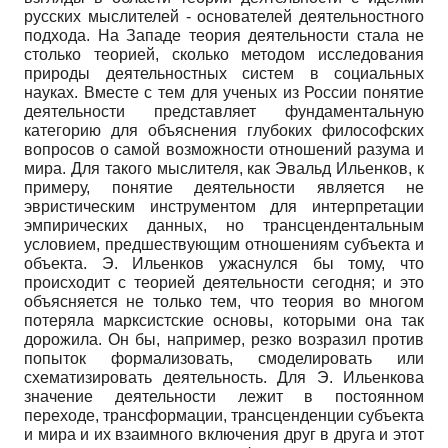
русских мыслителей - основателей деятельностного
подхода. На Западе теория деятельности стала не
столько теорией, сколько методом исследования
природы деятельностных систем в социальных
науках. Вместе с тем для ученых из России понятие
деятельности представляет фундаментальную
категорию для объяснения глубоких философских
вопросов о самой возможности отношений разума и
мира. Для такого мыслителя, как Эвальд Ильенков, к
примеру, понятие деятельности является не
эвристическим инструментом для интерпретации
эмпирических данных, но трансцендентальным
условием, предшествующим отношениям субъекта и
объекта. Э. Ильенков ужаснулся бы тому, что
происходит с теорией деятельности сегодня; и это
объясняется не только тем, что теория во многом
потеряла марксистские основы, которыми она так
дорожила. Он бы, например, резко возразил против
попыток формализовать, смоделировать или
схематизировать деятельность. Для Э. Ильенкова
значение деятельности лежит в постоянном
переходе, трансформации, трансценденции субъекта
и мира и их взаимного включения друг в друга и этот