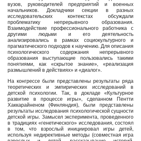
вузов, руководителей предприятий и военных
начальников. Докладчики секции в разных
исследовательских контекстах обсуждали
проблематику непрерывного образования.
Взаимодействие профессионального работника с
другими людьми и его деятельность
анализировались в рамках социокультурного и
прагматического подходов к научению. Для описания
психологического содержания непрерывного
образования выступающие пользовались такими
понятиями, как «скрытое знание», «реализация
размышлений в действиях» и «диалог».
На конгрессе были представлены результаты ряда
теоретических и эмпирических исследований в
детской психологии. Так, в докладе «Культурное
развитие в процессе игры», сделанном Пентти
Хаккарайненом (Финляндия), были представлены
результаты исследования психологической сущности
детской игры. Замысел эксперимента, проведенного
в традициях «генетического» исследования, состоял
в том, что взрослый инициировал игры детей,
используя недирективные методы (совместная игра
взрослых и детей, рассказывание историй,