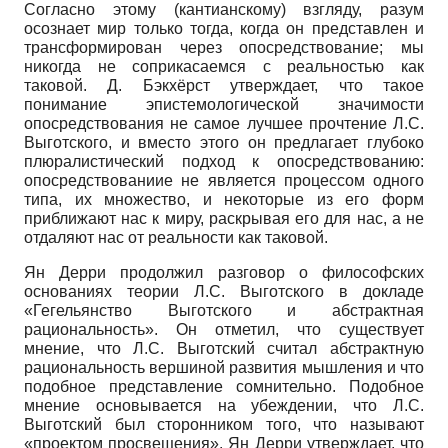
Согласно этому (кантианскому) взгляду, разум
осознает мир только тогда, когда он представлен и
трансформирован через опосредствование; мы
никогда не соприкасаемся с реальностью как
таковой. Д. Бэкхёрст утверждает, что такое
понимание эпистемологической значимости
опосредствования не самое лучшее прочтение Л.С.
Выготского, и вместо этого он предлагает глубоко
плюралистический подход к опосредствованию:
опосредствованиие не является процессом одного
типа, их множество, и некоторые из его форм
приближают нас к миру, раскрывая его для нас, а не
отдаляют нас от реальности как таковой.
Ян Дерри продолжил разговор о философских
основаниях теории Л.С. Выготского в докладе
«Гегельянство Выготского и абстрактная
рациональность». Он отметил, что существует
мнение, что Л.С. Выготский считал абстрактную
рациональность вершиной развития мышления и что
подобное представление сомнительно. Подобное
мнение основывается на убеждении, что Л.С.
Выготский был сторонником того, что называют
«проектом просвещения». Ян Дерри утверждает, что