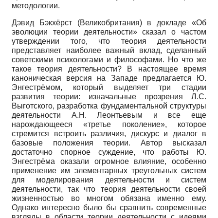
методологии.
Дэвид Бэкхёрст (Великобритания) в докладе «Об
эволюции теории деятельности» сказал о частом
утверждении того, что теория деятельности
представляет наиболее важный вклад, сделанный
советскими психологами и философами. Но что же
такое теория деятельности? В настоящее время
каноническая версия на Западе предлагается Ю.
Энгестрёмом, который выделяет три стадии
развития теории: изначальные прозрения Л.С.
Выготского, разработка фундаментальной структуры
деятельности А.Н. Леонтьевым и все еще
нарождающееся «третье поколение», которое
стремится встроить различия, дискурс и диалог в
базовые положения теории. Автор высказал
достаточно спорное суждение, что работы Ю.
Энгестрёма оказали огромное влияние, особенно
применение им элементарных треугольных систем
для моделирования деятельности и систем
деятельности, так что теория деятельности своей
жизненностью во многом обязана именно ему.
Однако интересно было бы сравнить современные
взгляды в области теории деятельности с идеями