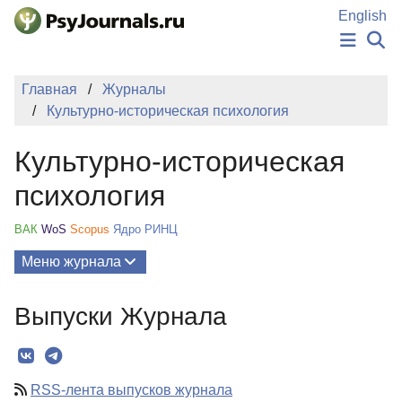
Перейти к основному содержанию
English
НОВОСТИ
Главная
Журналы
ИЗДАНИЯ
Культурно-историческая психология
АВТОРЫ
ПОДАТЬ РУКОПИСЬ
Культурно-историческая
БАЗА ЗНАНИЙ
КЛЮЧЕВЫЕ СЛОВА
психология
Регистрация
Вход
ВАК
WoS
Scopus
Ядро РИНЦ
Меню журнала
Выпуски
Выпуски Журнала
О Журнале
Миссия
RSS-лента выпусков журнала
Редколлегия