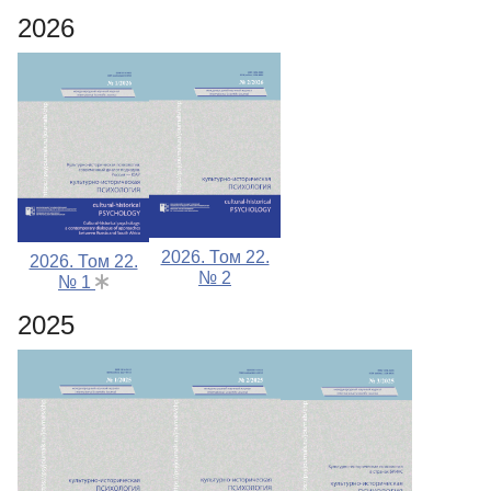
2026
Редакционная политика
Индексирование
Для авторов
Рубрики
Препринты
Подписка
2026. Том 22.
Контакты
2026. Том 22.
№ 2
№ 1
2025