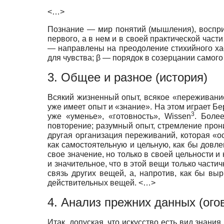
<…>
Познание — мир понятий (мышления), восприя
первого, а в нем и в своей практической час
— направлены на преодоление стихийного хао
для чувства; β — порядок в созерцании самого 
3. Общее и разное (история)
Всякий жизненный опыт, всякое «переживани
уже имеет опыт и «знание». На этом играет Бе
3
уже «уменье», «готовность», Wissen
. Боле
повторение; разумный опыт, стремление прон
другая организация переживаний, которая «о
как самостоятельную и цельную, как бы довл
свое значение, но только в своей цельности и
и значительное, что в этой вещи только части
связь других вещей, а, напротив, как бы выр
действительных вещей. <…>
4. Анализ прежних данных (ого
Итак, допуская, что искусство есть вид знани