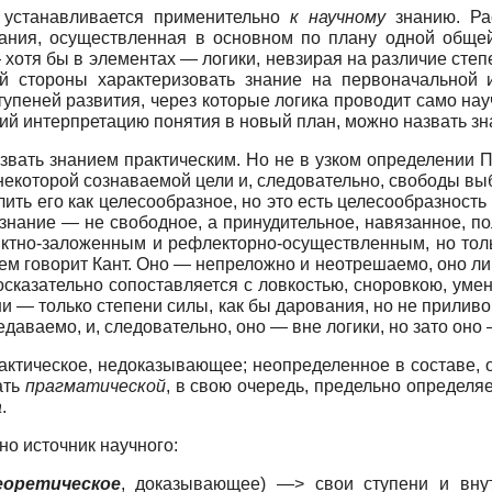
 устанавливается применительно
к научному
знанию. Рас
нания, осуществленная в основном по плану одной общей
 хотя бы в элементах — логики, невзирая на различие степ
й стороны характеризовать знание на первоначальной 
 ступеней развития, через которые логика проводит само н
щий интерпретацию понятия в новый план, можно назвать з
вать знанием практическим. Но не в узком определении П
некоторой сознаваемой цели и, следовательно, свободы вы
ить его как целесообразное, но это есть целесообразность 
 знание — не свободное, а принудительное, навязанное, 
инктно-заложенным и рефлекторно-осуществленным, но тол
ем говорит Кант. Оно — непреложно и неотрешаемо, оно лиш
носказательно сопоставляется с ловкостью, сноровкою, уме
ени — только степени силы, как бы дарования, но не прилив
едаваемо, и, следовательно, оно — вне логики, но зато оно
актическое, недоказывающее; неопределенное в составе, о
ать
прагматической
, в свою очередь, предельно определя
а
.
о источник научного:
оретическое
, доказывающее) —> свои ступени и вн