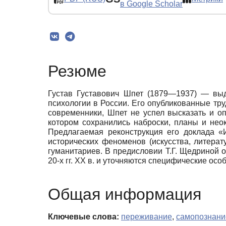
в Google Scholar
Резюме
Густав Густавович Шпет (1879—1937) — выда
психологии в России. Его опубликованные тр
современники, Шпет не успел высказать и оп
котором сохранились наброски, планы и не
Предлагаемая реконструкция его доклада «
исторических феноменов (искусства, литерат
гуманитариев. В предисловии Т.Г. Щедриной о
20-х гг. ХХ в. и уточняются специфические осо
Общая информация
Ключевые слова:
переживание
,
самопознани