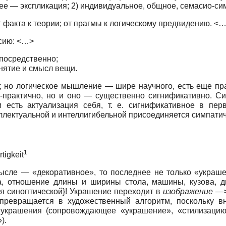
щее — экспликация; 2) индивидуальное, общное, семасио-с
 факта к теории; от прагмы к логическому предвидению. <
ксию: <…>
посредственно;
нятие и смысл вещи.
 но логическое мышление — шире научного, есть еще пра
о-практично, но и оно — существенно сигнификативно. С
и есть актуализация себя, т. е. сигнификативное в пе
ллектуальной и интеллигибельной присоединяется симпатич
1
tigkeit
ле — «декоративное», то последнее не только «украшен
ра, отношение длины и ширины стола, машины, кузова, д
ся синоптической}! Украшение переходит в
изображение
—>
превращается в художественный алгоритм, поскольку в
украшения (сопровождающее «украшение», «стилизацию»
).