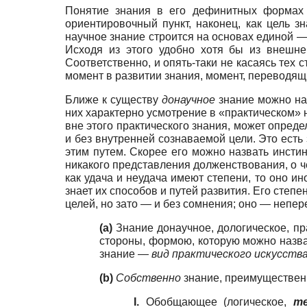
Понятие знания в его дефинитных формах
ориентировочный пункт, наконец, как цель з
научное знание строится на основах единой —
Исходя из этого удобно хотя бы из внешне
Соответственно, и опять-таки не касаясь тех
момент в развитии знания, момент, переводя
Ближе к существу
донаучное
знание можно наз
них характерно усмотрение в «практическом» 
вне этого практического знания, может определ
и без внутренней сознаваемой цели. Это есть
этим путем. Скорее его можно назвать инст
никакого представления долженствования, о ч
как удача и неудача имеют степени, то оно и
знает их способов и путей развития. Его степ
целей, но зато — и без сомнения; оно — непер
(a)
Знание донаучное, дологическое, пр
стороны, формою, которую можно назв
знание —
вид практического искусств
(b)
Собственно
знание, преимущественн
I.
Обобщающее (логическое,
те