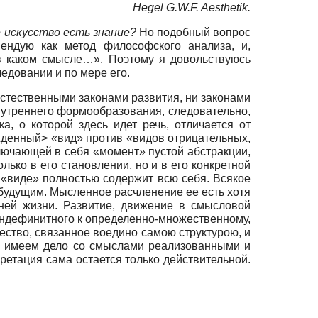
Hegel G.W.F. Aesthetik.
е искусство есть знание?
Но подобный вопрос
ендую как метод философского анализа, и,
в каком смысле…». Поэтому я довольствуюсь
едовании и по мере его.
естественными законами развития, ни законами
нутреннего формообразования, следовательно,
, о которой здесь идет речь, отличается от
жденный> «вид» против «видов отрицательных,
ключающей в себя «момент» пустой абстракции,
лько в его становлении, но и в его конкретной
м «виде» полностью содержит всю себя. Всякое
будущим. Мысленное расчленение ее есть хотя
ней жизни. Развитие, движение в смысловой
 индефинитного к определенно-множественному,
ство, связанное воедино самою структурою, и
ы имеем дело со смыслами реализованными и
етация сама остается только действительной.