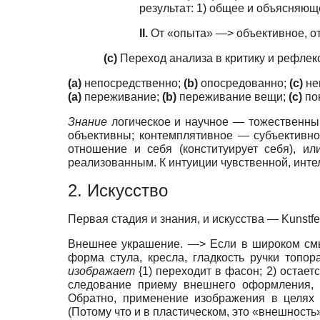
результат: 1) общее и объясняю
II.
От «опыта» —> объективное, от
(с)
Переход анализа в критику и рефле
(a)
непосредственно;
(b)
опосредованно;
(c)
не
(а)
переживание;
(b)
переживание вещи;
(с)
по
Знание
логическое и научное — тожественны;
объективны; контемплятивное — субъективн
отношение и себя (конституирует себя), ил
реализованным. К интуиции чувственной, инте
2. Искусство
Первая стадия и знания, и искусства — Kunstfer
Внешнее украшение. —> Если в широком смыс
форма стула, кресла, гладкость ручки топо
изображает
{1) переходит в фасон; 2) остает
следование приему внешнего оформления, 
Обратно, применение изображения в целях 
(Потому что и в пластическом, это «внешность»