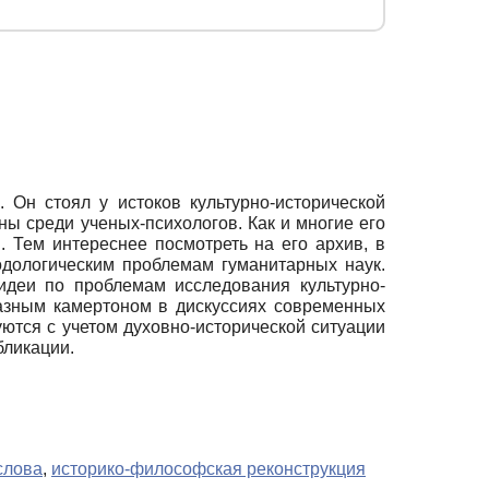
 Он стоял у истоков культурно-исторической
ы среди ученых-психологов. Как и многие его
. Тем интереснее посмотреть на его архив, в
дологическим проблемам гуманитарных наук.
идеи по проблемам исследования культурно-
бразным камертоном в дискуссиях современных
уются с учетом духовно-исторической ситуации
бликации.
слова
,
историко-философская реконструкция