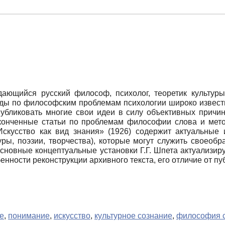
ющийся русский философ, психолог, теоретик культуры.
уды по философским проблемам психологии широко известн
убликовать многие свои идеи в силу объективных причин
оконченные статьи по проблемам философии слова и мето
Искусство как вид знания» (1926) содержит актуальные 
уры, поэзии, творчества), которые могут служить своео
сновные концептуальные установки Г.Г. Шпета актуализир
бенности реконструкции архивного текста, его отличие от пу
е
,
понимание
,
искусство
,
культурное сознание
,
философия 