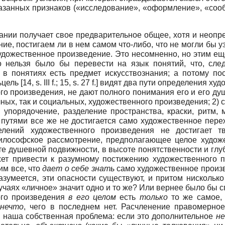
 указанных признаков («исследование», «оформление», «со
нании получает свое предварительное общее, хотя и неоп
ие, постигаем ли в нем самом что-либо, что не могли бы у
художественное произведение. Это несомненно, но этим е
что нельзя было бы перевести на язык понятий, что, сл
в понятиях есть предмет искусствознания; а потому пос
ьцель [14, s. III f.; 15, s. 27 f.] видят два пути определения
о произведения, не дают полного понимания его и его душ
чных, так и социальных, художественного произведения; 2)
 упорядочение, разделение пространства, краски, ритм, ме
 путями все же не достигается само художественное переж
елений художественного произведения не достигает 
илософское рассмотрение, предполагающее целое художе
 душевной подвижности, в высоте понятственности и глуб
жет привести к разумному постижению художественного 
им все, что
дает о себе знать
само художественное произв
азумеется, эти опасности существуют, и притом нискольк
учаях «личное» значит одно и то же? Или вернее было бы сп
ного произведения
в его целом
есть
только
то же самое, 
нечто
, чего в последнем нет. Расчленение правомерное
и наша собственная проблема: если это дополнительное
н