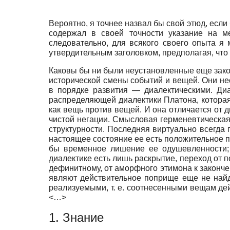
Вероятно, я точнее назвал бы свой этюд, есл
содержал в своей точности указание на м
следовательно, для всякого своего опыта 
утвердительным заголовком, предполагая, что 
Каковы бы ни были неустановленные еще закон
исторической смены событий и вещей. Они не
в порядке развития — диалектическими. Диа
распределяющей диалектики Платона, которая
как вещь против вещей. И она отличается от 
чистой негации. Смысловая герменевтическая д
структурности. Последняя виртуально всегда 
настоящее состояние ее есть положительное 
бы временное лишение ее одушевленности; 
диалектике есть лишь раскрытие, переход от 
дефинитному, от аморфного этимона к законч
являют действительное поприще еще не най
реализуемыми, т. е. соотнесенными вещам де
<…>
1. Знание