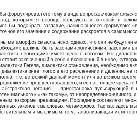
и бы формулировал его тему в виде вопроса:
в каком смысл
етод, которым я вообще пользуюсь и который я реком
я мог бы подобрать заглавие, начинающееся формулою: «
точное его значение и содержание раскроется в самом иссл
ы метаморфоз смысла, ясно, однако, что они не будут ни 
обходимо должны быть законами логическими, законами в
лектика необходимо имеет дело с логосом. Но диалектика
 ставит заключенный в себе и включенный в иное, <утвер
диалектики Гегеля, диалектики становления, необходимо в
иалектика знает логос в его расчленении и делении, не то
полна, т. е. во всякий данный момент или во всяком свое
продолжение предшествовавшего, и ее настоящее чревато 
абстрактная негация — приостановка пульсирующей в 
потенциального к «как такому», от неопределенно-единого,
енным по форме предикациям. Последние составляют множе
денных законов смысловых метаморфоз. Так как здесь м
йствительным и мыслимым, то устанавливающая их интерпр