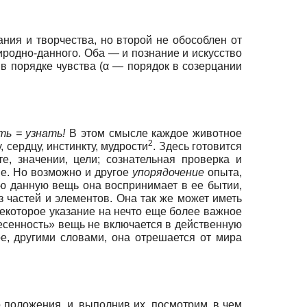
ния и творчества, но второй не обособлен от
иродно-данного. Оба — и познание и искусство
в порядке чувства (α — порядок в созерцании
ть = узнать!
В этом смысле каждое животное
2
 сердцу, инстинкту, мудрости
. Здесь готовится
е, значении, цели; сознательная проверка и
е. Но возможно и другое
упорядочение
опыта,
ую данную вещь она воспринимает в ее бытии,
 частей и элементов. Она так же может иметь
 некоторое указание на нечто еще более важное
тнесенность» вещь не включается в действенную
ное, другими словами, она отрешается от мира
о положения, и, выполнив их, посмотрим, в чем