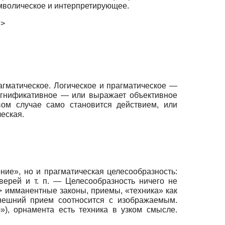
имволическое и интерпретирующее.
…>
гматическое. Логическое и прагматическое —
игнификативное — или выражает объективное
рвом случае само становится действием, или
еская.
ие», но и прагматическая целесообразность:
верей и т. п. — Целесообразность ничего не
 имманентные законы, приемы, «техника» как
нешний прием соотносится с изображаемым.
), орнамента есть техника в узком смысле.