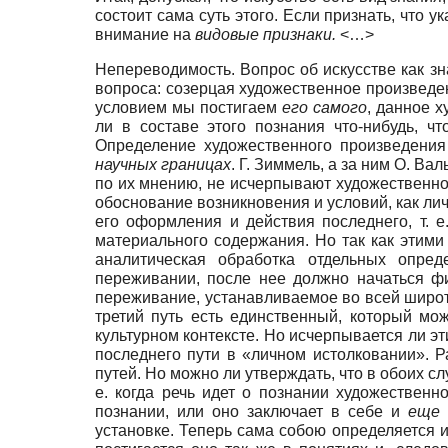
состоит сама суть этого. Если признать, что
внимание на
видовые признаки.
<…>
Непереводимость. Вопрос об искусстве как з
вопроса: созерцая художественное произведен
условием мы постигаем
его самого
, данное 
ли в составе этого познания что-нибудь, 
Определение художественного произведения 
научных границах
. Г. Зиммель, а за ним О. Вал
по их мнению, не исчерпывают художественног
обоснование возникновения и условий, как ли
его оформления и действия последнего, т. е.
материального содержания. Но так как этими
аналитическая обработка отдельных опред
переживании, после нее должно начаться ф
переживание, устанавливаемое во всей широте
третий путь есть единственный, который мо
культурном контексте. Но исчерпывается ли эт
последнего пути в «личном истолковании». Р
путей. Но можно ли утверждать, что в обоих сл
е. когда речь идет о познании художествен
познании, или оно заключает в себе и
еще 
установке. Теперь сама собою определяется 