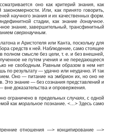
сматривается оно как критерий знания, как
 закономерности. Или, как принято говорить,
еней научного знания и их качественных форм.
индефинитной стадии, как знание
донаучное
.
аучное знание, завершительный, трансфинитный
нанием
сверхнаучным
.
латона и Аристотеля или Канта, поскольку для
бора средств к ней. Наблюдение, само стоящее
в полном смысле без цели, т. е. и без внешней,
полученное не путем учения и не передающееся
ько не свободным. Равным образом в нем нет
ь по результату — удачно или неудачно. И так
нием. Оно — питание на эмбрион их, но оно не
ов. Это знание — без сознания представлений и
 — вне доказательства и опровержения.
но ограничено в предельных случаях, с одной
емой как
моральное
познание. <…> Здесь само
утренние отношения —> конципирование —>