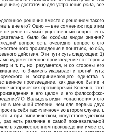
общение») достаточно для устранения
рода
, все
ределенное решение вместе с решением такого
знать вне его? Одно — вне сомнения: под этим
ще не решен самый существенный вопрос: есть
едовательно, было бы особым видом знания?
ледний вопрос есть, очевидно, вопрос о его
 художественного произведения в понятиях, но оба,
евного действия. Эти пути суть следующее: 1)
 само художественное произведение со стороны
тр и т. п., но, разумеется, и со стороны его
ивание, то Зиммель указывает и третий путь:
творческого и воспринимающего единства в
ственное произведение, как данное бытие и
ине исторических противоречий. Конечно, этот
произведения в его целом и его философско-
едение? О. Вальцель видит «опасности» этого
о не в меньшей степени, чем для первых двух
росить себя так: «личное» во втором случае, т.
что и при эмпирическом, искусствоведческом
, раз есть различие в самой познавательной
ечто
в художественном произведении имеется,