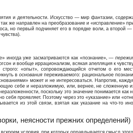
тия и деятельности. Искусство — мир фантазии, содержа
ти так же направлен на преобразование и «исправление» пр
са, но первый подчиняет его в порядке воли, а второй — 
чувства).
е» иногда уже засматриваются как «познание», —
пережи
ргсон и вообще иррационализм, всякая апелляция к чувству,
е строго: «опыт», сопровождающийся отчетом о его мест
икнуть в
основания
переживаемого: рациональное познани
снованиями» может и не интересоваться. Напротив, кажд
еющую себе и неразложимую, или, вернее, не сложенную из
 неразложенности, поскольку это значение понимается как
чно себя проявляет. Поэтому через это «указание» или «о
ывается из этой связи, взятая как указание на что-то и
ворки, неясности прежних определений)
я, вскроем условия, при которых оправдывается смысл этог