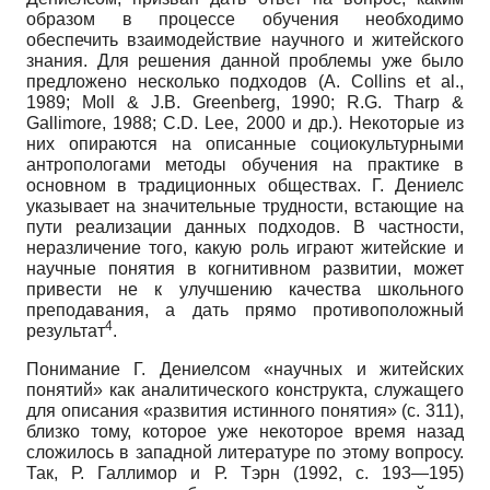
образом в процессе обучения необходимо
обеспечить взаимодействие научного и житейского
знания. Для решения данной проблемы уже было
предложено несколько подходов (A. Collins et al.,
1989; Moll & J.B. Greenberg, 1990; R.G. Tharp &
Gallimore, 1988; C.D. Lee, 2000 и др.). Некоторые из
них опираются на описанные социокультурными
антропологами методы обучения на практике в
основном в традиционных обществах. Г. Дениелс
указывает на значительные трудности, встающие на
пути реализации данных подходов. В частности,
неразличение того, какую роль играют житейские и
научные понятия в когнитивном развитии, может
привести не к улучшению качества школьного
преподавания, а дать прямо противоположный
4
результат
.
Понимание Г. Дениелсом «научных и житейских
понятий» как аналитического конструкта, служащего
для описания «развития истинного понятия» (с. 311),
близко тому, которое уже некоторое время назад
сложилось в западной литературе по этому вопросу.
Так, Р. Галлимор и Р. Тэрн (1992, с. 193—195)