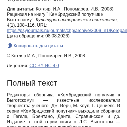
Для цитаты:
Котляр, И.А., Пономарев, И.В. (2008).
Рецензия на книгу " Кембриджский попутчик к
Выготскому".
Культурно-историческая психология,
4
(1), 108–116. URL:
https://psyjournals.ru/journals/chp/archive/2008_n1/Kore
(дата обращения: 08.08.2026)
Копировать для цитаты
© Котляр И.А., Пономарев И.В., 2008
Лицензия:
CC BY-NC 4.0
Полный текст
Редакторы сборника «Кембриджский попутчик к
Выготскому» — известные исследователи
творчества ученого: Дж. Верч, М. Коул, Г. Дениелс. В
серии «Кембриджский попутчик» выходили сборники
о Гегеле, Брентано, Данте, Стравинском и др.
Издание в этой серии книги о Л.С. Выготском —