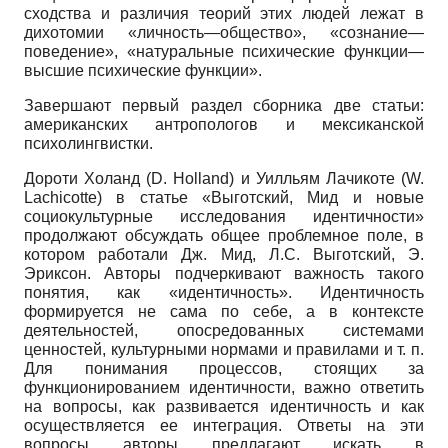
сходства и различия теорий этих людей лежат в
дихотомии «личность—общество», «сознание—
поведение», «натуральные психические функции—
высшие психические функции».
Завершают первый раздел сборника две статьи:
американских антропологов и мексиканской
психолингвистки.
Дороти Холанд (D. Holland) и Уилльям Лачикоте (W.
Lachicotte) в статье «Выготский, Мид и новые
социокультурные исследования идентичности»
продолжают обсуждать общее проблемное поле, в
котором работали Дж. Мид, Л.С. Выготский, Э.
Эриксон. Авторы подчеркивают важность такого
понятия, как «идентичность». Идентичность
формируется не сама по себе, а в контексте
деятельностей, опосредованных системами
ценностей, культурными нормами и правилами и т. п.
Для понимания процессов, стоящих за
функционированием идентичности, важно ответить
на вопросы, как развивается идентичность и как
осуществляется ее интеграция. Ответы на эти
вопросы авторы предлагают искать в