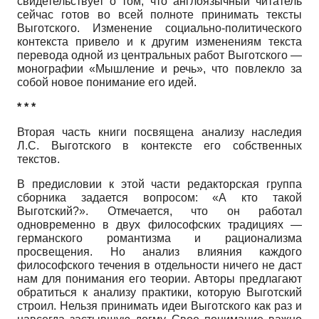
свидетельствует о том, что англоязычный читатель
сейчас готов во всей полноте принимать тексты
Выготского. Изменение социально-политического
контекста привело и к другим изменениям текста
перевода одной из центральных работ Выготского —
монографии «Мышление и речь», что повлекло за
собой новое понимание его идей.
* * *
Вторая часть книги посвящена анализу наследия
Л.С. Выготского в контексте его собственных
текстов.
В предисловии к этой части редакторская группа
сборника задается вопросом: «А кто такой
Выготский?». Отмечается, что он работал
одновременно в двух философских традициях —
германского романтизма и рационализма
просвещения. Но анализ влияния каждого
философского течения в отдельности ничего не даст
нам для понимания его теории. Авторы предлагают
обратиться к анализу практики, которую Выготский
строил. Нельзя принимать идеи Выготского как раз и