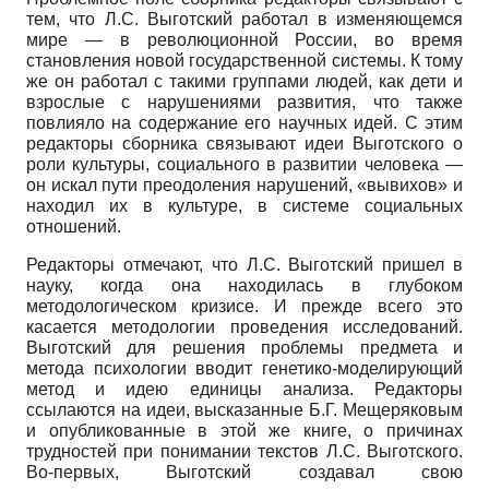
тем, что Л.С. Выготский работал в изменяющемся
мире — в революционной России, во время
становления новой государственной системы. К тому
же он работал с такими группами людей, как дети и
взрослые с нарушениями развития, что также
повлияло на содержание его научных идей. С этим
редакторы сборника связывают идеи Выготского о
роли культуры, социального в развитии человека —
он искал пути преодоления нарушений, «вывихов» и
находил их в культуре, в системе социальных
отношений.
Редакторы отмечают, что Л.С. Выготский пришел в
науку, когда она находилась в глубоком
методологическом кризисе. И прежде всего это
касается методологии проведения исследований.
Выготский для решения проблемы предмета и
метода психологии вводит генетико-моделирующий
метод и идею единицы анализа. Редакторы
ссылаются на идеи, высказанные Б.Г. Мещеряковым
и опубликованные в этой же книге, о причинах
трудностей при понимании текстов Л.С. Выготского.
Во-первых, Выготский создавал свою