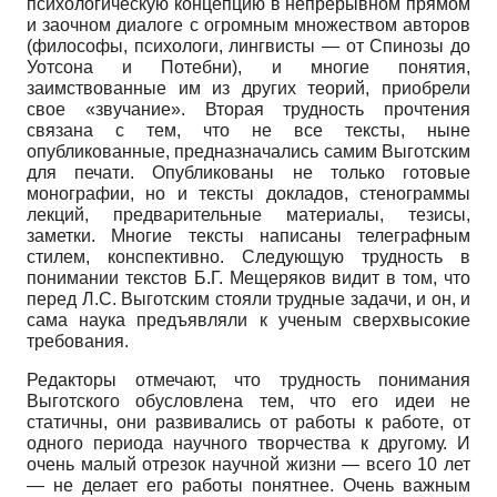
психологическую концепцию в непрерывном прямом
и заочном диалоге с огромным множеством авторов
(философы, психологи, лингвисты — от Спинозы до
Уотсона и Потебни), и многие понятия,
заимствованные им из других теорий, приобрели
свое «звучание». Вторая трудность прочтения
связана с тем, что не все тексты, ныне
опубликованные, предназначались самим Выготским
для печати. Опубликованы не только готовые
монографии, но и тексты докладов, стенограммы
лекций, предварительные материалы, тезисы,
заметки. Многие тексты написаны телеграфным
стилем, конспективно. Следующую трудность в
понимании текстов Б.Г. Мещеряков видит в том, что
перед Л.С. Выготским стояли трудные задачи, и он, и
сама наука предъявляли к ученым сверхвысокие
требования.
Редакторы отмечают, что трудность понимания
Выготского обусловлена тем, что его идеи не
статичны, они развивались от работы к работе, от
одного периода научного творчества к другому. И
очень малый отрезок научной жизни — всего 10 лет
— не делает его работы понятнее. Очень важным