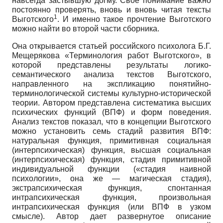
навсегда застывшую догму. Свое понимание важно
постоянно проверять, вновь и вновь читая тексты
1
Выготского
. И именно такое прочтение Выготского
можно найти во второй части сборника.
Она открывается статьей российского психолога Б.Г.
Мещерякова «Терминология работ Выготского», в
которой представлены результаты логико-
семантического анализа текстов Выготского,
направленного на экспликацию понятийно-
терминологической системы культурно-исторической
теории. Автором представлена систематика высших
психических функций (ВПФ) и форм поведения.
Анализ текстов показал, что в концепции Выготского
можно установить семь стадий развития ВПФ:
натуральная функция, примитивная социальная
(интерпсихическая) функция, высшая социальная
(интерпсихическая) функция, стадия примитивной
индивидуальной функции («стадия наивной
психологии», она же — магическая стадия),
экстрапсихическая функция, спонтанная
интрапсихическая функция, произвольная
интрапсихическая функция (или ВПФ в узком
смысле). Автор дает развернутое описание