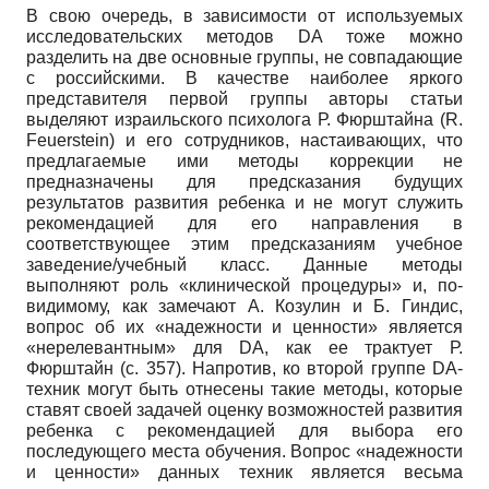
В свою очередь, в зависимости от используемых
исследовательских методов DA тоже можно
разделить на две основные группы, не совпадающие
с российскими. В качестве наиболее яркого
представителя первой группы авторы статьи
выделяют израильского психолога Р. Фюрштайна (R.
Feuerstein) и его сотрудников, настаивающих, что
предлагаемые ими методы коррекции не
предназначены для предсказания будущих
результатов развития ребенка и не могут служить
рекомендацией для его направления в
соответствующее этим предсказаниям учебное
заведение/учебный класс. Данные методы
выполняют роль «клинической процедуры» и, по-
видимому, как замечают А. Козулин и Б. Гиндис,
вопрос об их «надежности и ценности» является
«нерелевантным» для DA, как ее трактует Р.
Фюрштайн (с. 357). Напротив, ко второй группе DA-
техник могут быть отнесены такие методы, которые
ставят своей задачей оценку возможностей развития
ребенка с рекомендацией для выбора его
последующего места обучения. Вопрос «надежности
и ценности» данных техник является весьма