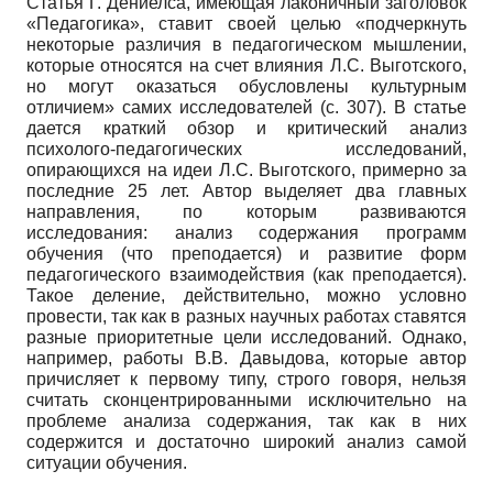
Статья Г. Дениелса, имеющая лаконичный заголовок
«Педагогика», ставит своей целью «подчеркнуть
некоторые различия в педагогическом мышлении,
которые относятся на счет влияния Л.С. Выготского,
но могут оказаться обусловлены культурным
отличием» самих исследователей (с. 307). В статье
дается краткий обзор и критический анализ
психолого-педагогических исследований,
опирающихся на идеи Л.С. Выготского, примерно за
последние 25 лет. Автор выделяет два главных
направления, по которым развиваются
исследования: анализ содержания программ
обучения (что преподается) и развитие форм
педагогического взаимодействия (как преподается).
Такое деление, действительно, можно условно
провести, так как в разных научных работах ставятся
разные приоритетные цели исследований. Однако,
например, работы В.В. Давыдова, которые автор
причисляет к первому типу, строго говоря, нельзя
считать сконцентрированными исключительно на
проблеме анализа содержания, так как в них
содержится и достаточно широкий анализ самой
ситуации обучения.