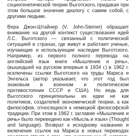
социогенетической теории Выготского, придавая при
этом большое значение диалогу с самим собой, с
другими людьми.
Вера Джон-Штайнер (V. John-Steiner) обращает
внимание на другой контекст существования идей
Л.С. Выготского — связанный с политической
ситуацией в странах, где живут и работают ученые,
изучающие и использующие наследие Выготского.
Например, из первого полного перевода на
английский язык книги «Мышление и речь»,
(вышедшей на русском впервые в 1934 г.) в 1962 г.
исключены ссылки Выготского на труды Маркса и
Энгельса (автор указывает, что этот год был
знаковым в военном и политическом
противостоянии СССР и США). Но ведь для
Выготского принципиальны их идеи не как
политиков, создателей экономической теории, а как
философов, относящихся к немецкой философской
традиции. При этом в 1962 г. заглавие «Мышление и
речь» было переведено как «Мысль и язык» (Thought
and language). Возврат к исходному названию и
включение ссылок на Маркса в новых переводах