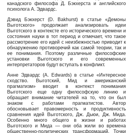
канадского философа Д. Бэкхерста и английского
психолога А. Эдвардс.
Дэвид Бэкхерст (D. Bakhurst) в статье «Демоны
Выготского» продолжает анализировать идеи
Выготского в контексте его исторического времени и
состояния науки в тот период и отмечает, что такое
рассмотрение его идей с неизбежностью приводит к
обнаружению противоречий как самой теории, так и
ее понимания. Поэтому различные философские
установки Выготского и его современных
интерпретаторов будут вступать в конфликт.
Анне Эдвардс (A. Edwards) в статье «Интересное
сходство. Выготский, Мид и американский
прагматизм» вводит в контекст понимания
Выготского еще одну философскую линию и
обращает внимание читателей на то, что он был
знаком с работами прагматистов. Автор
обосновывает правомерность и продуктивность
сравнения идей Выготского, Дж. Дьюи, Дж. Мида.
Особенно много общего в жизни и работах
Выготского и Мида — они оба жили во времена
общественно-политических трансформаций. Точки