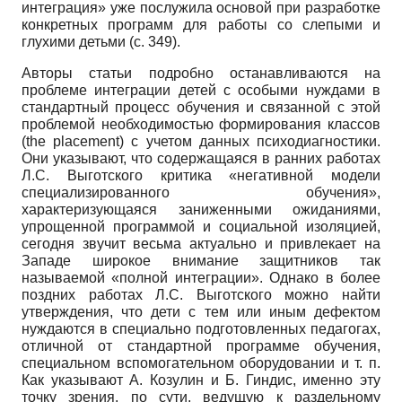
интеграция» уже послужила основой при разработке
конкретных программ для работы со слепыми и
глухими детьми (с. 349).
Авторы статьи подробно останавливаются на
проблеме интеграции детей с особыми нуждами в
стандартный процесс обучения и связанной с этой
проблемой необходимостью формирования классов
(the placement) с учетом данных психодиагностики.
Они указывают, что содержащаяся в ранних работах
Л.С. Выготского критика «негативной модели
специализированного обучения»,
характеризующаяся заниженными ожиданиями,
упрощенной программой и социальной изоляцией,
сегодня звучит весьма актуально и привлекает на
Западе широкое внимание защитников так
называемой «полной интеграции». Однако в более
поздних работах Л.С. Выготского можно найти
утверждения, что дети с тем или иным дефектом
нуждаются в специально подготовленных педагогах,
отличной от стандартной программе обучения,
специальном вспомогательном оборудовании и т. п.
Как указывают А. Козулин и Б. Гиндис, именно эту
точку зрения, по сути, ведущую к раздельному