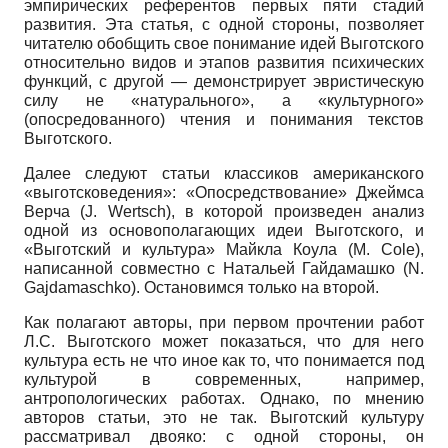
эмпирических референтов первых пяти стадий
развития. Эта статья, с одной стороны, позволяет
читателю обобщить свое понимание идей Выготского
относительно видов и этапов развития психических
функций, с другой — демонстрирует эвристическую
силу не «натурального», а «культурного»
(опосредованного) чтения и понимания текстов
Выготского.
Далее следуют статьи классиков американского
«выготсковедения»: «Опосредствование» Джеймса
Верча (J. Wertsch), в которой произведен анализ
одной из основополагающих идеи Выготского, и
«Выготский и культура» Майкла Коула (М. Cole),
написанной совместно с Натальей Гайдамашко (N.
Gajdamaschko). Остановимся только на второй.
Как полагают авторы, при первом прочтении работ
Л.С. Выготского может показаться, что для него
культура есть не что иное как то, что понимается под
культурой в современных, например,
антропологических работах. Однако, по мнению
авторов статьи, это не так. Выготский культуру
рассматривал двояко: с одной стороны, он