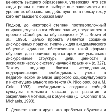
ценность высшего образования, утверждая, что все
люди равны в своем выборе вне зависимости от
уровня их образования, действуют не в пользу тех, у
кого нет высшего образования.
Подход, до некоторой степени противоположный
опирающемуся на житейское знание, представлен в
проекте «Сообщества обучающихся» (A.L. Brown et
al., 1996). Целью проекта является создание
дискурсивных практик, типичных для академического
общения: «диалоги обеспечивают такой формат
обучения для новичков, при котором они усваивают
дискурсивные структуры, цели, ценности и
аксиоматическую систему научной практики» (с. 327).
Такому подходу близки исследования,
подчеркивающие необходимость учета в
педагогическом анализе широкого социокультурного
и институционального контекста (A. Nicolopoulou & M.
Cole, 1993), необходимость создания «общей
культуры школьного класса» для развития и
закрепления мотивации к обучению (C. O'Connor & S.
Michaels, 1993).
Г. Дениелс констатирует, что проблема обучения и