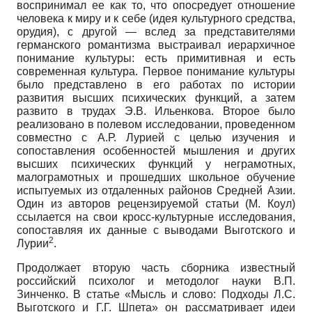
воспринимал ее как то, что опосредует отношение
человека к миру и к себе (идея культурного средства,
орудия), с другой — вслед за представителями
германского романтизма выстраивал иерархичное
понимание культуры: есть примитивная и есть
современная культура. Первое понимание культуры
было представлено в его работах по истории
развития высших психических функций, а затем
развито в трудах Э.В. Ильенкова. Второе было
реализовано в полевом исследовании, проведенном
совместно с А.Р. Лурией с целью изучения и
сопоставления особенностей мышления и других
высших психических функций у неграмотных,
малограмотных и прошедших школьное обучение
испытуемых из отдаленных районов Средней Азии.
Один из авторов рецензируемой статьи (М. Коул)
ссылается на свои кросс-культурные исследования,
сопоставляя их данные с выводами Выготского и
2
Лурии
.
Продолжает вторую часть сборника известный
российский психолог и методолог науки В.П.
Зинченко. В статье «Мысль и слово: Подходы Л.С.
Выготского и Г.Г. Шпета» он рассматривает идеи