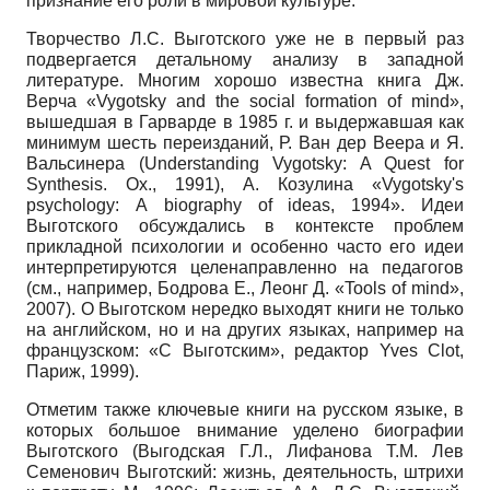
признание его роли в мировой культуре.
Творчество Л.С. Выготского уже не в первый раз
подвергается детальному анализу в западной
литературе. Многим хорошо известна книга Дж.
Верча «Vygotsky and the social formation of mind»,
вышедшая в Гарварде в 1985 г. и выдержавшая как
минимум шесть переизданий, Р. Ван дер Веера и Я.
Вальсинера (Understanding Vygotsky: A Quest for
Synthesis. Ox., 1991), А. Козулина «Vygotsky's
psychology: А biography of ideas, 1994». Идеи
Выготского обсуждались в контексте проблем
прикладной психологии и особенно часто его идеи
интерпретируются целенаправленно на педагогов
(см., например, Бодрова Е., Леонг Д. «Tools of mind»,
2007). О Выготском нередко выходят книги не только
на английском, но и на других языках, например на
французском: «С Выготским», редактор Yves Clot,
Париж, 1999).
Отметим также ключевые книги на русском языке, в
которых большое внимание уделено биографии
Выготского (Выгодская Г.Л., Лифанова Т.М. Лев
Семенович Выготский: жизнь, деятельность, штрихи