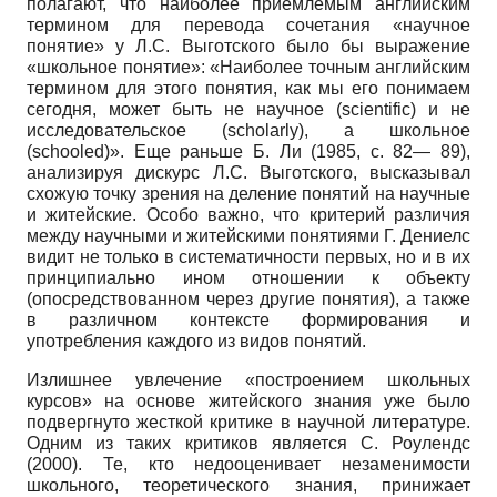
полагают, что наиболее приемлемым английским
термином для перевода сочетания «научное
понятие» у Л.С. Выготского было бы выражение
«школьное понятие»: «Наиболее точным английским
термином для этого понятия, как мы его понимаем
сегодня, может быть не научное (scientific) и не
исследовательское (scholarly), а школьное
(schooled)». Еще раньше Б. Ли (1985, с. 82— 89),
анализируя дискурс Л.С. Выготского, высказывал
схожую точку зрения на деление понятий на научные
и житейские. Особо важно, что критерий различия
между научными и житейскими понятиями Г. Дениелс
видит не только в систематичности первых, но и в их
принципиально ином отношении к объекту
(опосредствованном через другие понятия), а также
в различном контексте формирования и
употребления каждого из видов понятий.
Излишнее увлечение «построением школьных
курсов» на основе житейского знания уже было
подвергнуто жесткой критике в научной литературе.
Одним из таких критиков является С. Роулендс
(2000). Те, кто недооценивает незаменимости
школьного, теоретического знания, принижает