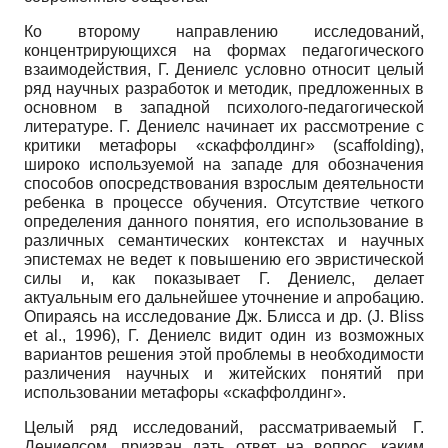
Ко второму направлению исследований,
концентрирующихся на формах педагогического
взаимодействия, Г. Дениелс условно относит целый
ряд научных разработок и методик, предложенных в
основном в западной психолого-педагогической
литературе. Г. Дениелс начинает их рассмотрение с
критики метафоры «скаффолдинг» (scaffolding),
широко используемой на западе для обозначения
способов опосредствования взрослым деятельности
ребенка в процессе обучения. Отсутствие четкого
определения данного понятия, его использование в
различных семантических контекстах и научных
эпистемах не ведет к повышению его эвристической
силы и, как показывает Г. Дениелс, делает
актуальным его дальнейшее уточнение и апробацию.
Опираясь на исследование Дж. Блисса и др. (J. Bliss
et al., 1996), Г. Дениелс видит один из возможных
вариантов решения этой проблемы в необходимости
различения научных и житейских понятий при
использовании метафоры «скаффолдинг».
Целый ряд исследований, рассматриваемый Г.
Дениелсом, призван дать ответ на вопрос, каким