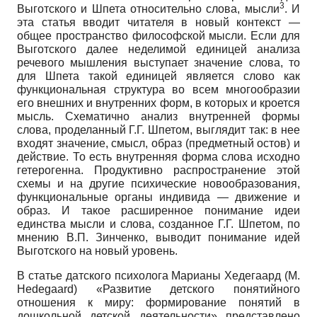
3
Выготского и Шпета относительно слова, мысли
. И
эта статья вводит читателя в новый контекст —
общее пространство философской мысли. Если для
Выготского далее неделимой единицей анализа
речевого мышления выступает значение слова, то
для Шпета такой единицей является слово как
функциональная структура во всем многообразии
его внешних и внутренних форм, в которых и кроется
мысль. Схематично анализ внутренней формы
слова, проделанный Г.Г. Шпетом, выглядит так: в нее
входят значение, смысл, образ (предметный остов) и
действие. То есть внутренняя форма слова исходно
гетерогенна. Продуктивно распространение этой
схемы и на другие психические новообразования,
функциональные органы индивида — движение и
образ. И такое расширенное понимание идеи
единства мысли и слова, созданное Г.Г. Шпетом, по
мнению В.П. Зинченко, выводит понимание идей
Выготского на новый уровень.
В статье датского психолога Марианы Хедегаард (M.
Hedegaard) «Развитие детского понятийного
отношения к миру: формирование понятий в
дошкольной детской деятельности» представлено