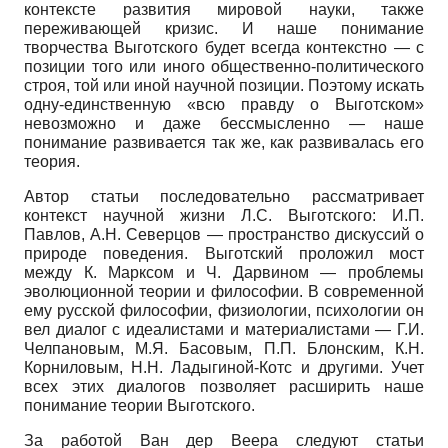
контексте развития мировой науки, также
переживающей кризис. И наше понимание
творчества Выготского будет всегда контекстно — с
позиции того или иного общественно-политического
строя, той или иной научной позиции. Поэтому искать
одну-единственную «всю правду о Выготском»
невозможно и даже бессмысленно — наше
понимание развивается так же, как развивалась его
теория.
Автор статьи последовательно рассматривает
контекст научной жизни Л.С. Выготского: И.П.
Павлов, А.Н. Северцов — пространство дискуссий о
природе поведения. Выготский проложил мост
между К. Марксом и Ч. Дарвином — проблемы
эволюционной теории и философии. В современной
ему русской философии, физиологии, психологии он
вел диалог с идеалистами и материалистами — Г.И.
Челпановым, М.Я. Басовым, П.П. Блонским, К.Н.
Корниловым, Н.Н. Ладыгиной-Котс и другими. Учет
всех этих диалогов позволяет расширить наше
понимание теории Выготского.
За работой Ван дер Веера следуют статьи