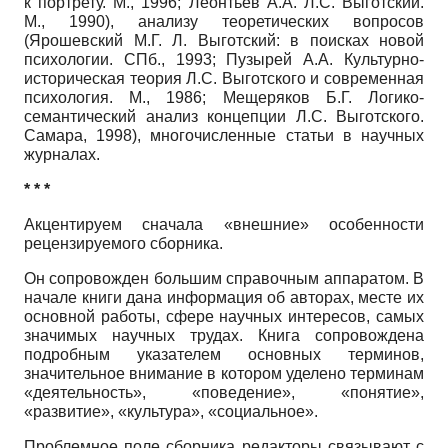
к портрету. М., 1996; Леонтьев А.А. Л.С. Выготский.
М., 1990), анализу теоретических вопросов
(Ярошевский М.Г. Л. Выготский: в поисках новой
психологии. СПб., 1993; Пузырей А.А. Культурно-
историческая теория Л.С. Выготского и современная
психология. М., 1986; Мещеряков Б.Г. Логико-
семантический анализ концепции Л.С. Выготского.
Самара, 1998), многочисленные статьи в научных
журналах.
* * *
Акцентируем сначала «внешние» особенности
рецензируемого сборника.
Он сопровожден большим справочным аппаратом. В
начале книги дана информация об авторах, месте их
основной работы, сфере научных интересов, самых
значимых научных трудах. Книга сопровождена
подробным указателем основных терминов,
значительное внимание в котором уделено терминам
«деятельность», «поведение», «понятие»,
«развитие», «культура», «социальное».
Проблемное поле сборника редакторы связывают с