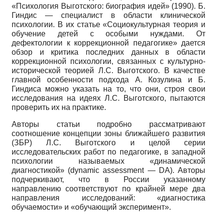
«Психология Выготского: биография идей» (1990). Б.
Гиндис — специалист в области клинической
психологии. В их статье «Социокультурная теория и
обучение детей с особыми нуждами. От
дефектологии к коррекционной педагогике» дается
обзор и критика последних данных в области
коррекционной психологии, связанных с культурно-
исторической теорией Л.С. Выготского. В качестве
главной особенности подхода А. Козулина и Б.
Гиндиса можно указать на то, что они, строя свои
исследования на идеях Л.С. Выготского, пытаются
проверить их на практике.
Авторы статьи подробно рассматривают
соотношение концепции зоны ближайшего развития
(ЗБР) Л.С. Выготского и целой серии
исследовательских работ по педагогике, в западной
психологии называемых «динамической
диагностикой» (dynamic assessment — DA). Авторы
подчеркивают, что в России указанному
направлению соответствуют по крайней мере два
направления исследований: «диагностика
обучаемости» и «обучающий эксперимент».