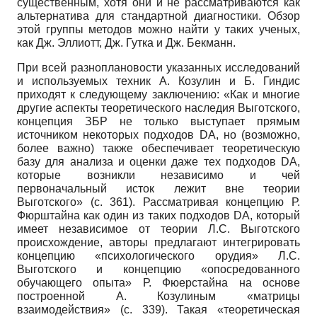
существенным, хотя они и не рассматриваются как
альтернатива для стандартной диагностики. Обзор
этой группы методов можно найти у таких ученых,
как Дж. Эллиотт, Дж. Гутка и Дж. Бекманн.
При всей разноплановости указанных исследований
и используемых техник А. Козулин и Б. Гиндис
приходят к следующему заключению: «Как и многие
другие аспекты теоретического наследия Выготского,
концепция ЗБР не только выступает прямым
источником некоторых подходов DA, но (возможно,
более важно) также обеспечивает теоретическую
базу для анализа и оценки даже тех подходов DA,
которые возникли независимо и чей
первоначальный исток лежит вне теории
Выготского» (с. 361). Рассматривая концепцию Р.
Фюрштайна как один из таких подходов DA, который
имеет независимое от теории Л.С. Выготского
происхождение, авторы предлагают интегрировать
концепцию «психологического орудия» Л.С.
Выготского и концепцию «опосредованного
обучающего опыта» Р. Фюерстайна на основе
построенной А. Козулиным «матрицы
взаимодействия» (с. 339). Такая «теоретическая