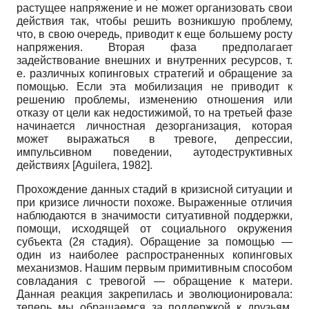
растущее напряжение и не может организовать свои
действия так, чтобы решить возникшую проблему,
что, в свою очередь, приводит к еще большему росту
напряжения. Вторая фаза предполагает
задействование внешних и внутренних ресурсов, т.
е. различных копинговых стратегий и обращение за
помощью. Если эта мобилизация не приводит к
решению проблемы, изменению отношения или
отказу от цели как недостижимой, то на третьей фазе
начинается личностная дезорганизация, которая
может выражаться в тревоге, депрессии,
импульсивном поведении, аутодеструктивных
действиях
[
Aguilera, 1982
]
.
Прохождение данных стадий в кризисной ситуации и
при кризисе личности похоже. Выраженные отличия
наблюдаются в значимости ситуативной поддержки,
помощи, исходящей от социального окружения
субъекта (2я стадия). Обращение за помощью —
один из наиболее распространенных копинговых
механизмов. Нашим первым примитивным способом
совладания с тревогой — обращение к матери.
Данная реакция закрепилась и эволюционировала:
теперь мы обращаемся за поддержкой к друзьям,