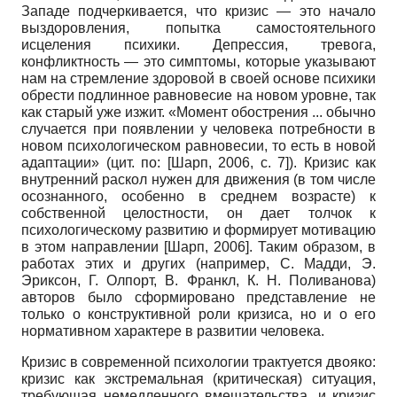
Западе подчеркивается, что кризис — это начало
выздоровления, попытка самостоятельного
исцеления психики. Депрессия, тревога,
конфликтность — это симптомы, которые указывают
нам на стремление здоровой в своей основе психики
обрести подлинное равновесие на новом уровне, так
как старый уже изжит. «Момент обострения ... обычно
случается при появлении у человека потребности в
новом психологическом равновесии, то есть в новой
адаптации» (цит. по:
[
Шарп, 2006
, с. 7]
). Кризис как
внутренний раскол нужен для движения (в том числе
осознанного, особенно в среднем возрасте) к
собственной целостности, он дает толчок к
психологическому развитию и формирует мотивацию
в этом направлении
[
Шарп, 2006
]
. Таким образом, в
работах этих и других (например, С. Мадди, Э.
Эриксон, Г. Олпорт, В. Франкл, К. Н. Поливанова)
авторов было сформировано представление не
только о конструктивной роли кризиса, но и о его
нормативном характере в развитии человека.
Кризис в современной психологии трактуется двояко:
кризис как экстремальная (критическая) ситуация,
требующая немедленного вмешательства, и кризис