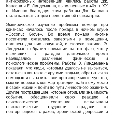
антикризисных интервенций явились работы Дж.
Каплана и Е. Линдеманна, выполненные в 40х гг. ХХ
в. Именно благодаря этим работам Дж. Каплана
стали называть отцом превентивной психиатрии.
Эмпирическое изучение проблемы помощи при
кризисах началось после пожара в ночном клубе
«Coconut Grove». Во время пожара многие
посетители оказались запертыми в помещении,
ставшем для них ловушкой, и сгорели заживо. Э.
Линдеманн обратил внимание на тот факт, что у
выживших в трагедии длительное время
наблюдались различные физические и
психологические проблемы. Работы Э. Линдеманна
показали, что люди, которым удалось не закрыться,
остаться в контакте с другими людьми, обратиться за
помощью и выразить свои противоречивые чувства,
смогли пережить кошмар трагедии, найти ему место
в своей жизни и пойти по пути личностного развития.
Другие пострадавшие, которые отрицали значимость
события, обесценивали свою реакцию и
психологическое состояние, испытывали
психологические трудности, страдали от
повторяющихся страхов, хронической депрессии и