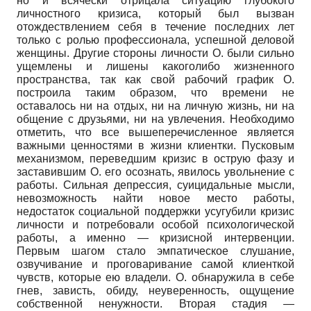
но и всячески отрицала ситуацию глубокого
личностного кризиса, который был вызван
отождествлением себя в течение последних лет
только с ролью профессионала, успешной деловой
женщины. Другие стороны личности О. были сильно
ущемлены и лишены какоголибо жизненного
пространства, так как свой рабочий график О.
построила таким образом, что времени не
оставалось ни на отдых, ни на личную жизнь, ни на
общение с друзьями, ни на увлечения. Необходимо
отметить, что все вышеперечисленное является
важными ценностями в жизни клиентки. Пусковым
механизмом, переведшим кризис в острую фазу и
заставившим О. его осознать, явилось увольнение с
работы. Сильная депрессия, суицидальные мысли,
невозможность найти новое место работы,
недостаток социальной поддержки усугубили кризис
личности и потребовали особой психологической
работы, а именно — кризисной интервенции.
Первым шагом стало эмпатическое слушание,
озвучивание и проговаривание самой клиенткой
чувств, которые ею владели. О. обнаружила в себе
гнев, зависть, обиду, неуверенность, ощущение
собственной ненужности. Вторая стадия —