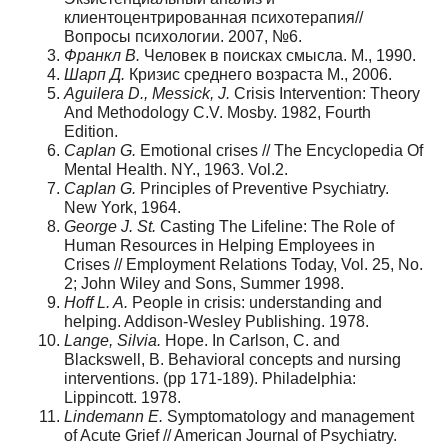
клиентоцентрированная психотерапия//
Вопросы психологии. 2007, №6.
Франкл В.
Человек в поисках смысла. М., 1990.
Шарп Д.
Кризис среднего возраста М., 2006.
Aguilera D., Messick, J.
Crisis Intervention: Theory
And Methodology C.V. Mosby. 1982, Fourth
Edition.
Caplan G.
Emotional crises // The Encyclopedia Of
Mental Health. NY., 1963. Vol.2.
Caplan G.
Principles of Preventive Psychiatry.
New York, 1964.
George J. St.
Casting The Lifeline: The Role of
Human Resources in Helping Employees in
Crises // Employment Relations Today, Vol. 25, No.
2; John Wiley and Sons, Summer 1998.
Hoff L. A.
People in crisis: understanding and
helping. Addison-Wesley Publishing. 1978.
Lange, Silvia.
Hope. In Carlson, C. and
Blackswell, B. Behavioral concepts and nursing
interventions. (pp 171-189). Philadelphia:
Lippincott. 1978.
Lindemann E.
Symptomatology and management
of Acute Grief // American Journal of Psychiatry.