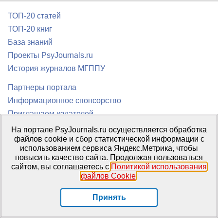
ТОП-20 статей
ТОП-20 книг
База знаний
Проекты PsyJournals.ru
История журналов МГППУ
Партнеры портала
Информационное спонсорство
Приглашаем издателей
Подписка на журналы
На портале PsyJournals.ru осуществляется обработка
файлов cookie и сбор статистической информации с
Персональная страница
использованием сервиса Яндекс.Метрика, чтобы
повысить качество сайта. Продолжая пользоваться
О портале
сайтом, вы соглашаетесь с
Политикой использования
Медиакит
файлов Cookie
.
Контакты
Принять
Виртуальные фоны
Кодекс этики публикаций