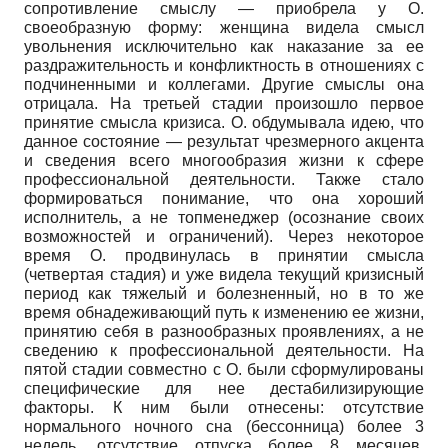
сопротивление смыслу — приобрела у О.
своеобразную форму: женщина видела смысл
увольнения исключительно как наказание за ее
раздражительность и конфликтность в отношениях с
подчиненными и коллегами. Другие смыслы она
отрицала. На третьей стадии произошло первое
принятие смысла кризиса. О. обдумывала идею, что
данное состояние — результат чрезмерного акцента
и сведения всего многообразия жизни к сфере
профессиональной деятельности. Также стало
формироваться понимание, что она хороший
исполнитель, а не топменеджер (осознание своих
возможностей и ограничений). Через некоторое
время О. продвинулась в принятии смысла
(четвертая стадия) и уже видела текущий кризисный
период как тяжелый и болезненный, но в то же
время обнадеживающий путь к изменению ее жизни,
принятию себя в разнообразных проявлениях, а не
сведению к профессиональной деятельности. На
пятой стадии совместно с О. были сформулированы
специфические для нее дестабилизирующие
факторы. К ним были отнесены: отсутствие
нормального ночного сна (бессонница) более 3
недель, отсутствие отпуска более 8 месяцев,