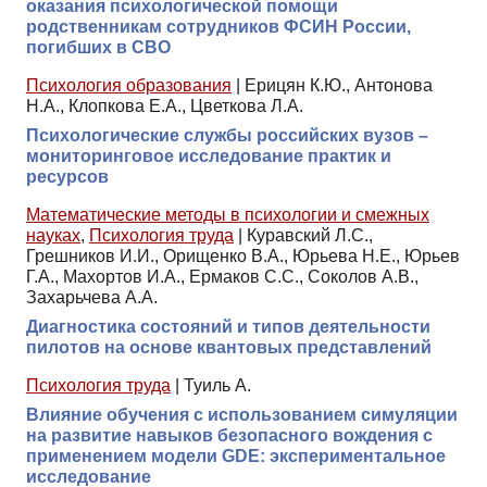
оказания психологической помощи
родственникам сотрудников ФСИН России,
погибших в СВО
Психология образования
|
Ерицян К.Ю., Антонова
Н.А., Клопкова Е.А., Цветкова Л.А.
Психологические службы российских вузов –
мониторинговое исследование практик и
ресурсов
Математические методы в психологии и смежных
науках
,
Психология труда
|
Куравский Л.С.,
Грешников И.И., Орищенко В.А., Юрьева Н.Е., Юрьев
Г.А., Махортов И.А., Ермаков С.С., Соколов А.В.,
Захарьчева А.А.
Диагностика состояний и типов деятельности
пилотов на основе квантовых представлений
Психология труда
|
Туиль А.
Влияние обучения с использованием симуляции
на развитие навыков безопасного вождения с
применением модели GDE: экспериментальное
исследование