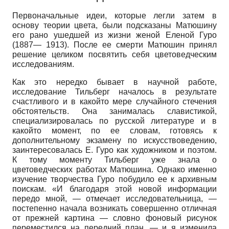
Первоначальные идеи, которые легли затем в
основу теории цвета, были подсказаны Матюшину
его рано ушедшей из жизни женой Еленой Гуро
(1887— 1913). После ее смерти Матюшин принял
решение целиком посвятить себя цветоведческим
исследованиям.
Как это нередко бывает в научной работе,
исследование Тильберг началось в результате
счастливого и в какойто мере случайного стечения
обстоятельств. Она занималась славистикой,
специализировалась по русской литературе и в
какойто момент, по ее словам, готовясь к
дополнительному экзамену по искусствоведению,
заинтересовалась Е. Гуро как художником и поэтом.
К тому моменту Тильберг уже знала о
цветоведческих работах Матюшина. Однако именно
изучение творчества Гуро побудило ее к архивным
поискам. «И благодаря этой новой информации
передо мной, — отмечает исследовательница, —
постепенно начала возникать совершенно отличная
от прежней картина — словно фоновый рисунок
переместился на передний план, — и я изменила