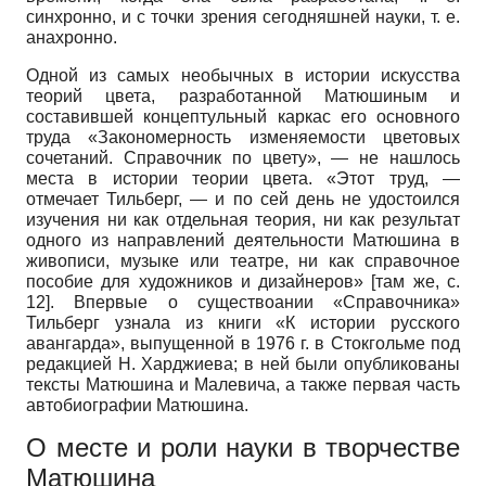
синхронно, и с точки зрения сегодняшней науки, т. е.
анахронно.
Одной из самых необычных в истории искусства
теорий цвета, разработанной Матюшиным и
составившей концептульный каркас его основного
труда «Закономерность изменяемости цветовых
сочетаний. Справочник по цвету», — не нашлось
места в истории теории цвета. «Этот труд, —
отмечает Тильберг, — и по сей день не удостоился
изучения ни как отдельная теория, ни как результат
одного из направлений деятельности Матюшина в
живописи, музыке или театре, ни как справочное
пособие для художников и дизайнеров» [там же, с.
12]. Впервые о существоании «Справочника»
Тильберг узнала из книги «К истории русского
авангарда», выпущенной в 1976 г. в Стокгольме под
редакцией Н. Харджиева; в ней были опубликованы
тексты Матюшина и Малевича, а также первая часть
автобиографии Матюшина.
О месте и роли науки в творчестве
Матюшина