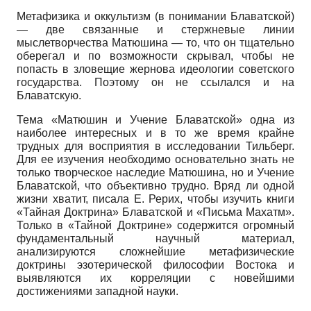
Метафизика и оккультизм (в понимании Блаватской)
— две связанные и стержневые линии
мыслетворчества Матюшина — то, что он тщательно
оберегал и по возможности скрывал, чтобы не
попасть в зловещие жернова идеологии советского
государства. Поэтому он не ссылался и на
Блаватскую.
Тема «Матюшин и Учение Блаватской» одна из
наиболее интересных и в то же время крайне
трудных для восприятия в исследовании Тильберг.
Для ее изучения необходимо основательно знать не
только творческое наследие Матюшина, но и Учение
Блаватской, что объективно трудно. Вряд ли одной
жизни хватит, писала Е. Рерих, чтобы изучить книги
«Тайная Доктрина» Блаватской и «Письма Махатм».
Только в «Тайной Доктрине» содержится огромный
фундаментальный научный материал,
анализируются сложнейшие метафизические
доктрины эзотерической философии Востока и
выявляются их корреляции с новейшими
достижениями западной науки.