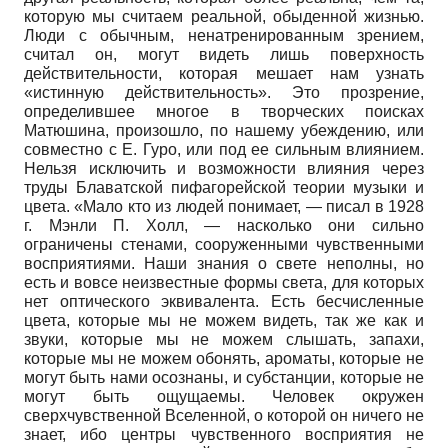
которую мы считаем реальной, обыденной жизнью.
Люди с обычным, ненатренированным зрением,
считал он, могут видеть лишь поверхность
действительности, которая мешает нам узнать
«истинную действительность». Это прозрение,
определившее многое в творческих поисках
Матюшина, произошло, по нашему убеждению, или
совместно с Е. Гуро, или под ее сильным влиянием.
Нельзя исключить и возможности влияния через
труды Блаватской пифагорейской теории музыки и
цвета. «Мало кто из людей понимает, — писал в 1928
г. Мэнли П. Холл, — насколько они сильно
ограничены стенами, сооруженными чувственными
восприятиями. Наши знания о свете неполны, но
есть и вовсе неизвестные формы света, для которых
нет оптического эквивалента. Есть бесчисленные
цвета, которые мы не можем видеть, так же как и
звуки, которые мы не можем слышать, запахи,
которые мы не можем обонять, ароматы, которые не
могут быть нами осознаны, и субстанции, которые не
могут быть ощущаемы. Человек окружен
сверхчувственной Вселенной, о которой он ничего не
знает, ибо центры чувственного восприятия не