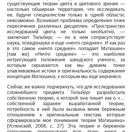
существующие теории цвета и цветового зрения —
настолько обширная территория, что исследовать
ее, будучи специалистом только в одной области,
невозможно. Возникает проблема определения точек
пересечения различных дисциплин. «Пространство
исследований цвета не только необъятно, —
заключает Тильберг, — но в нем соприсутствует
наука, псевдонаука и еще «нечто среднее». И как раз
в это самое «нечто среднее» попадает Матюшин»
[там же]. «Нечто среднее» — это наиболее
интригующее положение шведского ученого, за
которым скрываются, как мы думаем, тонко
улавливаемые истоки и оригинальность содержания
концепции Матюшина, к которым мы еще вернемся.
Сейчас же важно подчеркнуть, что для исследования
сложнейшего предмета Тильберг разработала
собственную теорию, о которой она пишет как о «…
собственной заранее выработанной теории,
потребность в ней была вызвана моим бережным
отношением к оригинальным текстам, которые
сформировали мое понимание теории Матюшина»
[
Успенский, 2008
, с. 27]
. Эта теория и бережное
отношение пронизывают всю ткань книги и