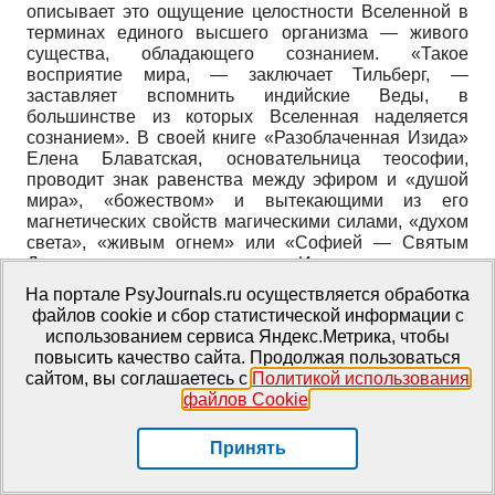
описывает это ощущение целостности Вселенной в
терминах единого высшего организма — живого
существа, обладающего сознанием. «Такое
восприятие мира, — заключает Тильберг, —
заставляет вспомнить индийские Веды, в
большинстве из которых Вселенная наделяется
сознанием». В своей книге «Разоблаченная Изида»
Елена Блаватская, основательница теософии,
проводит знак равенства между эфиром и «душой
мира», «божеством» и вытекающими из его
магнетических свойств магическими силами, «духом
света», «живым огнем» или «Софией — Святым
Духом как женским началом». Именно здесь вода
становится «медовой росой» скандинавских Эдд и
На портале PsyJournals.ru осуществляется обработка
рождает «звездный свет»
[
Успенский, 2008
, с. 260]
.
файлов cookie и сбор статистической информации с
Далее дается ссылка на труд Блаватской и
использованием сервиса Яндекс.Метрика, чтобы
поясняется — «Душа Мира» (anima mundi),
повысить качество сайта. Продолжая пользоваться
олицетворенная Земля как живой
сайтом, вы соглашаетесь с
Политикой использования
саморегулирующийся организм. И вывод Тильберг:
файлов Cookie
.
«несмотря на привлекательность этой картины, у
Матюшина было свое представление о новой, живой
Принять
Вселенной. Это было почти чувственным
впечатлением слиянности «Я» со Вселенной» [там
же].