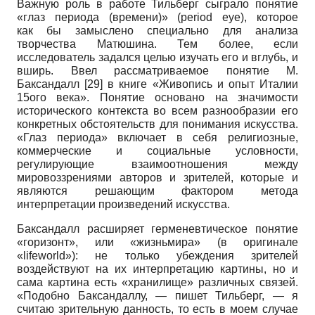
Важную роль в работе Тильберг сыграло понятие
«глаз периода (времени)» (period eye), которое
как бы замыслено специально для анализа
творчества Матюшина. Тем более, если
исследователь задался целью изучать его и вглубь, и
вширь. Ввел рассматриваемое понятие М.
Баксандалл
[29]
в книге «Живопись и опыт Италии
15ого века». Понятие основано на значимости
исторического контекста во всем разнообразии его
конкретных обстоятельств для понимания искусства.
«Глаз периода» включает в себя религиозные,
коммерческие и социальные условности,
регулирующие взаимоотношения между
мировоззрениями авторов и зрителей, которые и
являются решающим фактором метода
интерпретации произведений искусства.
Баксандалл расширяет герменевтическое понятие
«горизонт», или «жизньмира» (в оригинале
«lifeworld»): не только убеждения зрителей
воздействуют на их интерпретацию картины, но и
сама картина есть «хранилище» различных связей.
«Подобно Баксандаллу, — пишет Тильберг, — я
считаю зрительную данность, то есть в моем случае