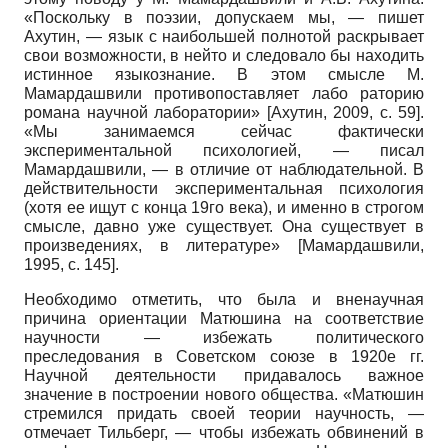
«Поскольку в поэзии, допускаем мы, — пишет
Ахутин, — язык с наибольшей полнотой раскрывает
свои возможности, в нейто и следовало бы находить
истинное языкознание. В этом смысле М.
Мамардашвили противопоставляет лабо раторию
романа научной лаборатории»
[
Ахутин, 2009
, с. 59]
.
«Мы занимаемся сейчас фактически
экспериментальной психологией, — писал
Мамардашвили, — в отличие от наблюдательной. В
действительности экспериментальная психология
(хотя ее ищут с конца 19го века), и именно в строгом
смысле, давно уже существует. Она существует в
произведениях, в литературе»
[
Мамардашвили,
1995
, с. 145]
.
Необходимо отметить, что была и вненаучная
причина ориентации Матюшина на соответствие
научности — избежать политического
преследования в Советском союзе в 1920е гг.
Научной деятельности придавалось важное
значение в построении нового общества. «Матюшин
стремился придать своей теории научность, —
отмечает Тильберг, — чтобы избежать обвинений в