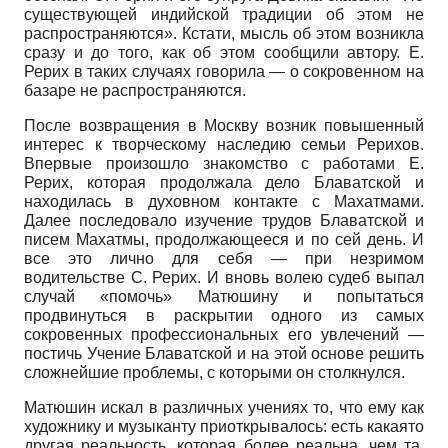
существующей индийской традиции об этом не
распространяются». Кстати, мысль об этом возникла
сразу и до того, как об этом сообщили автору. Е.
Рерих в таких случаях говорила — о сокровенном на
базаре не распространяются.
После возвращения в Москву возник повышенный
интерес к творческому наследию семьи Рерихов.
Впервые произошло знакомство с работами Е.
Рерих, которая продолжала дело Блаватской и
находилась в духовном контакте с Махатмами.
Далее последовало изучение трудов Блаватской и
писем Махатмы, продолжающееся и по сей день. И
все это лично для себя — при незримом
водительстве С. Рерих. И вновь волею судеб выпал
случай «помочь» Матюшину и попытаться
продвинуться в раскрытии одного из самых
сокровенных профессиональных его увлечений —
постичь Учение Блаватской и на этой основе решить
сложнейшие проблемы, с которыми он столкнулся.
Матюшин искал в различных учениях то, что ему как
художнику и музыканту приоткрывалось: есть какаято
другая реальность, которая более реальна, чем та,