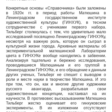
Конкретные основы «Справочника» были заложены
в 1920х гг. в период работы Матюшина в
Ленинградском государственном институте
художественной культуры (ГИНХУК), в тесном
сотрудничестве с учениками первого набора.
Тильберг столкнулась с тем, что удивительно мало
исследований посвящено Ленинградскому ГИНХУКу,
несмотря на важную роль, которую он сыграл в
культурной жизни города. Архивные материалы об
экспериментальной матюшинской Лаборатории
цвета в ГИНХУКе вообще находились в забвении.
Анализируя тщательно и бережно исследования,
проводившиеся Матюшиным и его группой в
Ленинградском ГИНХУКе, и его обращение к данным
других ученых, Тильберг не спешит с выводом о
роли и месте науки в творчестве Матюшина. И это
при том, что он, как и многие другие художники
русского авангарда, разрабатывая свои
художественные концепции, настаивал на их
научности. В противовес высказываниям Матюшина
Тильберг жестко оценивает его гинхуковские
эксперименты. В их изложении отсутствуют