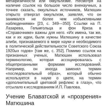
метафизичности или оккультизме. Несмотря на
наличие ссылок на большое число вненаучных, а
точнее сказать, оккультных источников, Матюшин
открыто отвергал оккультизм, заявляя, что он
занимался не более чем «объективными
наблюдениями» [23, с. 349—350]. Ссылки на П.
Лазарева, Гельмгольца и фон Криза в
«Справочнике» важны для него. «Их имена, так же,
как и их идеи, были нужны Матюшину в качестве
алиби, признаваемого в мире науки и необходимого
в политической действительности Советского Союза
1920ых годов» [там же, с. 352]. Помимо ссылок на
признанных ученых, Матюшин использовал
терминологию, которая ассоциировалась с
общепризанными формами исследований.
Например, он иногда заменял термин
«последовательный образ», который обычно
используется в науке о цвете, на термин
«дополнительный цветовой рефлекс в глазу», что
отсылало к исследованиям И.П. Павлова.
Учение Блаватской и «прозрения»
Матюшина