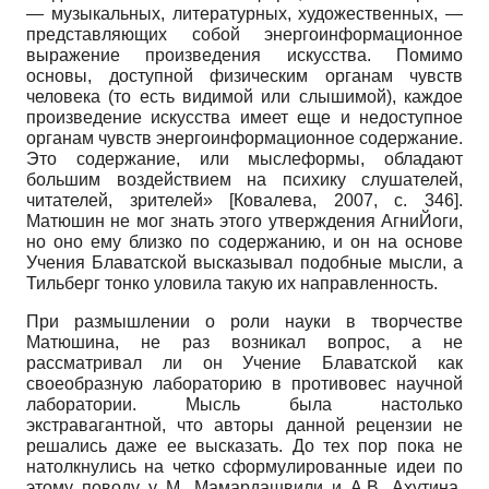
— музыкальных, литературных, художественных, —
представляющих собой энергоинформационное
выражение произведения искусства. Помимо
основы, доступной физическим органам чувств
человека (то есть видимой или слышимой), каждое
произведение искусства имеет еще и недоступное
органам чувств энергоинформационное содержание.
Это содержание, или мыслеформы, обладают
большим воздействием на психику слушателей,
читателей, зрителей»
[
Ковалева, 2007
, с. 346]
.
Матюшин не мог знать этого утверждения АгниЙоги,
но оно ему близко по содержанию, и он на основе
Учения Блаватской высказывал подобные мысли, а
Тильберг тонко уловила такую их направленность.
При размышлении о роли науки в творчестве
Матюшина, не раз возникал вопрос, а не
рассматривал ли он Учение Блаватской как
своеобразную лабораторию в противовес научной
лаборатории. Мысль была настолько
экстравагантной, что авторы данной рецензии не
решались даже ее высказать. До тех пор пока не
натолкнулись на четко сформулированные идеи по
этому поводу у М. Мамардашвили и А.В. Ахутина.