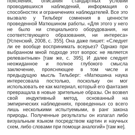
пояснения, описания стандартных условий
проводившихся наблюдений, информация о
способностях и ограничениях наблюдателей. Все это
вызвало у Тильберг сомнения в ценности
проведенной Матюшином работы. «Для этого у него
не было ни специального оборудования, ни
соответствующего образования, ни интереса»
[
Успенский, 2008
, с. 355]
. Она даже пишет: «Следует
ли ее вообще воспринимать всерьез? Однако при
выбранном мной подходе этот вопрос не является
релевантным» [там же, с. 395]. И далее следует
неожиданное и полное глубокого смысла
заключение, проясняющее в том числе и
предыдущую мысль Тильберг: «Матюшина наука
интересовала постолько, поскольку он мог
использовать ее как материал, который его фантазия
превращала в новые зрительные образы. Он возвел
свой индуктивный метод, основанный на
эмпирических наблюдениях, проведенных со всего
лишь несколькими испытуемыми, в ранг закона
природы. Полученные результаты он излагал либо
визуальным языком посредством картин и научных
схем, либо словами при помощи аналогий» [там же].