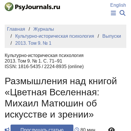
Перейти к основному содержанию
English
НОВОСТИ
Главная
Журналы
ИЗДАНИЯ
Культурно-историческая психология
Выпуски
АВТОРЫ
2013. Том 9. № 1
ПОДАТЬ РУКОПИСЬ
БАЗА ЗНАНИЙ
Культурно-историческая психология
КЛЮЧЕВЫЕ СЛОВА
2013. Том 9. № 1. С. 71–91
Регистрация
Вход
ISSN: 1816-5435 / 2224-8935 (online)
Размышления над книгой
«Цветная Вселенная:
Михаил Матюшин об
искусстве и зрении»
Прослушать статью
80 мин.