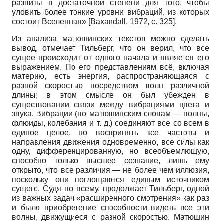
развиты в достаточной степени для того, чтобы
уловить более тонкие уровни вибраций, из которых
состоит Вселенная»
[
Baxandall, 1972
, с. 325]
.
Из анализа матюшинских текстов можно сделать
вывод, отмечает Тильберг, что он верил, что все
сущее происходит от одного начала и является его
выражением. По его представлениям всё, включая
материю, есть энергия, распространяющаяся с
разной скоростью посредством волн различной
длины; в этом смысле он был убежден в
существовании связи между вибрациями цвета и
звука. Вибрации (по матюшинским словам — волны,
флюиды, колебания и т. д.) соединяют все со всем в
единое целое, но воспринять все частоты и
направления движения одновременно, все силы как
одну, дифференцированную, но всеобъемлющую,
способно только высшее сознание, лишь ему
открыто, что все различия — не более чем иллюзия,
поскольку они поглощаются единым источником
сущего. Судя по всему, продолжает Тильберг, одной
из важных задач «расширенного смотрения» как раз
и было приобретение способности видеть все эти
волны, движущиеся с разной скоростью. Матюшин