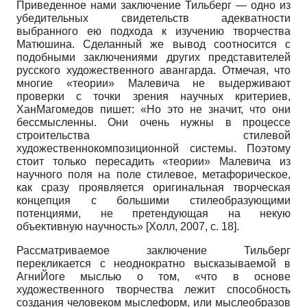
Приведенное нами заключение Тильберг — одно из
убедительных свидетельств адекватности
выбранного ею подхода к изучению творчества
Матюшина. Сделанный же вывод соотносится с
подобными заключениями других представителей
русского художественного авангарда. Отмечая, что
многие «теории» Малевича не выдерживают
проверки с точки зрения научных критериев,
ХанМагомедов пишет: «Но это не значит, что они
бессмысленны. Они очень нужны в процессе
строительства стилевой
художественнокомпозиционной системы. Поэтому
стоит только пересадить «теории» Малевича из
научного поля на поле стилевое, метафорическое,
как сразу проявляется оригинальная творческая
концепция с большими стилеобразующими
потенциями, не претендующая на некую
объективную научность»
[
Холл, 2007
, с. 18]
.
Рассматриваемое заключение Тильберг
перекликается с неоднократно высказываемой в
АгниЙоге мыслью о том, «что в основе
художественного творчества лежит способность
создания человеком мыслеформ, или мыслеобразов