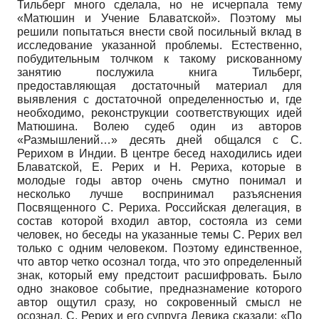
Тильберг много сделала, но не исчерпала тему
«Матюшин и Учение Блаватской». Поэтому мы
решили попытаться внести свой посильный вклад в
исследование указанной проблемы. Естественно,
побудительным толчком к такому рискованному
занятию послужила книга Тильберг,
предоставляющая достаточный материал для
выявления с достаточной определенностью и, где
необходимо, реконструкции соответствующих идей
Матюшина. Волею судеб один из авторов
«Размышлений…» десять дней общался с С.
Рерихом в Индии. В центре бесед находились идеи
Блаватской, Е. Рерих и Н. Рериха, которые в
молодые годы автор очень смутно понимал и
несколько лучше воспринимал разъяснения
Посвященного С. Рериха. Российская делегация, в
состав которой входил автор, состояла из семи
человек, но беседы на указанные темы С. Рерих вел
только с одним человеком. Поэтому единственное,
что автор четко осознал тогда, что это определенный
знак, который ему предстоит расшифровать. Было
одно знаковое событие, предназнамение которого
автор ощутил сразу, но сокровенный смысл не
осознал. С. Рерих и его супруга Девика сказали: «По