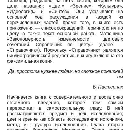
Тильберг, разделено на пять частей, которым она
дала названия: «Цвет», «Зрение», «Культура»,
«Идеология» и «Синтез». Они указывают на
основной ход рассуждения в каждой из
перечисленных частей. Кроме того, в книге есть
приложения — список сокращений, терминология по
цвету, а также текст основной работы Матюшина
«Закономерность изменяемости цветовых
сочетаний. Справочник по цвету» (далее —
«Справочник»). Поскольку «Справочник» является
библиографической редкостью, в книгу включена его
факсимильная копия.
Да, простота нужнее людям, но сложное понятней
им
Б. Пастернак
Начинается книга с содержательного и достаточно
объемного введения, которое тем самым
перерастает в самостоятельную главу. В ней
рассматриваются предмет и цель исследования;
цвет и зрение как область исследования; источники,
метод и структура исследования. Глава вторая