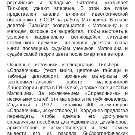
российские и западные читатели, указывает
Тильберг, узнают впервые. В этой же главе
представлен анализ влияния идеологической
обстановки в СССР на работу Матюшина. В главе
девятой Тильберг возвращается к Матюшину и к
методам, которые он выработал, чтобы выстоять в
условиях кардинально меняющейся ситуации
сталинского времени. Последняя, десятая, глава
книги посвящена судьбам учеников Матюшина и
судьбе самой теории цвета после смерти ее автора.
Основные источники исследования Тильберг —
«Справочник» (текст книги, цветовые таблицы и
таблицы цветоформ), архивные материалы об
экспериментальной работе матюшинской
Лаборатории цвета в ГИНХУКе, а также эссе и статьи
Матюшина. За исключением «Справочника» и
нескольких статей, эти материалы не публиковались.
Изданный в 1932 г. тиражом 400 экземпляров
«Справочник», искусствовед Н. Харджиев предлагал
переиздать, чтобы сделать его доступным
справочным пособием для художников, дизайнеров,
архитекторов и искусствоведов и тем самым
вывести его из разряда библиографических