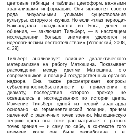
цветовые таблицы и таблицы цветоформ, важными
хранилищами информации. Они являются своего
рода визуальными уликами существования
культуры, которую я изучаю. Но если «глаз периода»
Баксандалла складывается из Бога, денег и
общения, — заключает Тильберг, — в настоящем
исследовании больше внимания уделяется и
идеологическим обстоятельствам»
[
Успенский, 2008
,
с. 29]
.
Тильберг анализирует влияние диалектического
материализма на работу Матюшина. Показывает
расхождения между идеями Матюшина, его
современников и позиций государственных органов
надзора. Она также рассматривает вопросы
субъективностиобъективности в применении к
диамату, последствия которого прежде не
освещались в исследованиях по истории цвета.
Изучение Тильберг одной из теорий авангарда
основано на герменевтической позиции, причем
явленной с различных точек зрения. Матюшинскую
теорию цвета она тоже рассматривает с разных
точек зрения — и саму по себе, в контексте того
времени, когда она была разработана, т. е.