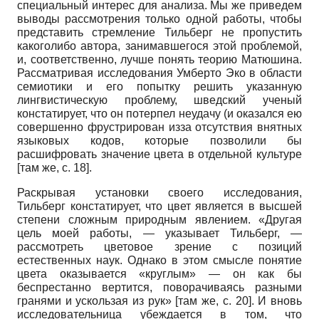
специальный интерес для анализа. Мы же приведем
выводы рассмотрения только одной работы, чтобы
представить стремление Тильберг не пропустить
какоголибо автора, занимавшегося этой проблемой,
и, соответственно, лучше понять теорию Матюшина.
Рассматривая исследования Умберто Эко в области
семиотики и его попытку решить указанную
лингвистическую проблему, шведский ученый
констатирует, что он потерпел неудачу (и оказался ею
совершенно фрустрирован изза отсутствия внятных
языковых кодов, которые позволили бы
расшифровать значение цвета в отдельной культуре
[там же, с. 18].
Раскрывая установки своего исследования,
Тильберг констатирует, что цвет является в высшей
степени сложным природным явлением. «Другая
цель моей работы, — указывает Тильберг, —
рассмотреть цветовое зрение с позиций
естественных наук. Однако в этом смысле понятие
цвета оказывается «круглым» — он как бы
беспрестанно вертится, поворачиваясь разными
гранями и ускользая из рук» [там же, с. 20]. И вновь
исследовательница убеждается в том, что