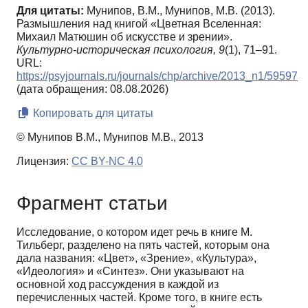
Для цитаты:
Мунипов, В.М., Мунипов, М.В. (2013).
Размышления над книгой «Цветная Вселенная:
Михаил Матюшин об искусстве и зрении».
Культурно-историческая психология,
9
(1), 71–91.
URL:
https://psyjournals.ru/journals/chp/archive/2013_n1/59597
(дата обращения: 08.08.2026)
Копировать для цитаты
© Мунипов В.М., Мунипов М.В., 2013
Лицензия:
CC BY-NC 4.0
Фрагмент статьи
Исследование, о котором идет речь в книге М.
Тильберг, разделено на пять частей, которым она
дала названия: «Цвет», «Зрение», «Культура»,
«Идеология» и «Синтез». Они указывают на
основной ход рассуждения в каждой из
перечисленных частей. Кроме того, в книге есть