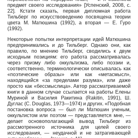
предмет своего исследования»
[
Успенский, 2008
, с.
22]
. Кстати сказать, первая дипломная работа
Тильберг по искусствоведению посвящена теории
цвета М. Матюшина (1992), а вторая — Е. Гуро
(1992).
Некоторые попытки интерпретации идей Матюшина
предпринимались и до Тильберг. Однако они, как
правило, по мнению Тильберг, сводились к двум
исходным позициям: его работа рассматривалась
через призму либо оккультизма, либо поэзии и,
соответственно, терминологически описывалась как
«поэтические образы» или как «метасмысл»,
находящийся «за пределами разума», или даже
просто как «бессмыслица». Автор рассматриваемой
книги в данном случае ссылается на работы Елены
Муриной и Василия Ракитина (Rakitin, 1991), Ш.
Дуглас (С. Douglas, 1973—1974) и других. «Подобная
постановка вопроса — был ли Матюшин ученым,
оккультистом или поэтом — представляется мне, —
делает основополагающий вывод Тильберг из
рассмотренного источника для целей своего
исследования, — неудачной и не затрагивающей