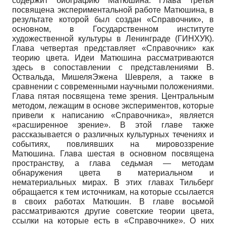
содержит биографию Матюшина. Глава третья
посвящена экспериментальной работе Матюшина, в
результате которой был создан «Справочник», в
основном, в Государственном институте
художественной культуры в Ленинграде (ГИНХУК).
Глава четвертая представляет «Справочник» как
теорию цвета. Идеи Матюшина рассматриваются
здесь в сопоставлении с представлениями В.
Оствальда, МишеляЭжена Шевреля, а также в
сравнении с современными научными положениями.
Глава пятая посвящена теме зрения. Центральным
методом, лежащим в основе экспериментов, которые
привели к написанию «Справочника», является
«расширенное зрение». В этой главе также
рассказывается о различных культурных течениях и
событиях, повлиявших на мировоззрение
Матюшина. Глава шестая в основном посвящена
пространству, а глава седьмая — методам
обнаружения цвета в материальном и
нематериальных мирах. В этих главах Тильберг
обращается к тем источникам, на которые ссылается
в своих работах Матюшин. В главе восьмой
рассматриваются другие советские теории цвета,
ссылки на которые есть в «Справочнике». О них