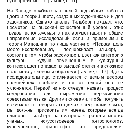
сути проблемы…» [там же, с. 11].
На Западе опубликован целый ряд общих работ о
цвете и теорий цвета, созданных художниками и для
художников. Однако анализ Тильберг показал, что,
несмотря на высокий качественный уровень этих
трудов, используемая в них аргументация и общие
направления исследований если и применимы к
теории Матюшина, то лишь частично. «Первая цель
моего исследования, — подчеркивает Тильберг, —
состоит в том, чтобы рассмотреть цвет как категорию
культуры… Будучи помещенным в культурный
контекст, цвет попадает в высшей степени в сложное
поле между словом и образом» [там же, с. 17]. Здесь
исследовательница сталкивается с целым веером
сложнейших проблем и ни от одной она не
уклоняется. Первой из них следует назвать процесс
кодирования для выражения переживания
средствами языка. Другими словами, чтобы получить
возможность говорить о цветах средствами языка,
мы должны присвоить им имена, которые всегда
символы. Тильберг рассматривает работы многих
ученых, искусствоведов, антропологов,
культурологов, философов, что представляет