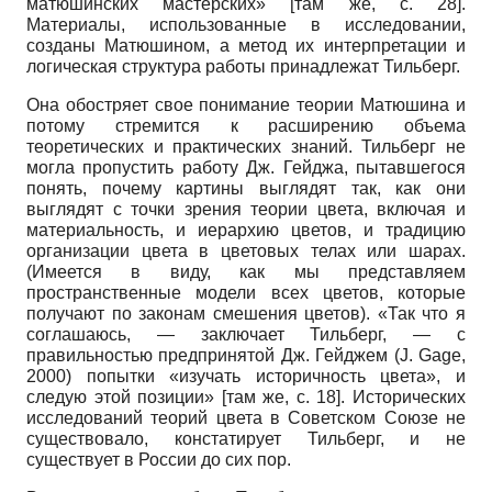
матюшинских мастерских» [там же, с. 28].
Материалы, использованные в исследовании,
созданы Матюшином, а метод их интерпретации и
логическая структура работы принадлежат Тильберг.
Она обостряет свое понимание теории Матюшина и
потому стремится к расширению объема
теоретических и практических знаний. Тильберг не
могла пропустить работу Дж. Гейджа, пытавшегося
понять, почему картины выглядят так, как они
выглядят с точки зрения теории цвета, включая и
материальность, и иерархию цветов, и традицию
организации цвета в цветовых телах или шарах.
(Имеется в виду, как мы представляем
пространственные модели всех цветов, которые
получают по законам смешения цветов). «Так что я
соглашаюсь, — заключает Тильберг, — с
правильностью предпринятой Дж. Гейджем (J. Gage,
2000) попытки «изучать историчность цвета», и
следую этой позиции» [там же, с. 18]. Исторических
исследований теорий цвета в Советском Союзе не
существовало, констатирует Тильберг, и не
существует в России до сих пор.