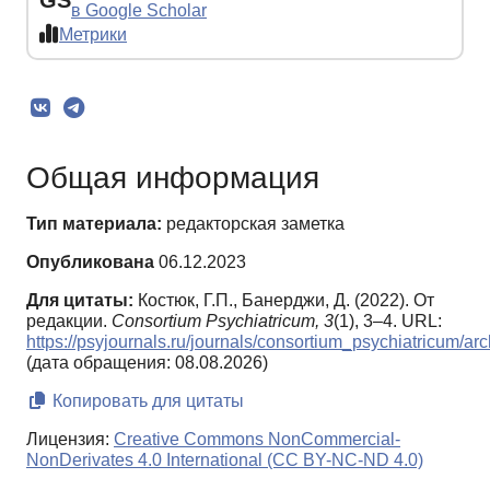
GS
в Google Scholar
Метрики
Общая информация
Тип материала:
редакторская заметка
Опубликована
06.12.2023
Для цитаты:
Костюк, Г.П., Банерджи, Д. (2022). От
редакции.
Consortium Psychiatricum,
3
(1), 3–4. URL:
https://psyjournals.ru/journals/consortium_psychiatricum/ar
(дата обращения: 08.08.2026)
Копировать для цитаты
Лицензия:
Creative Commons NonCommercial-
NonDerivates 4.0 International (CC BY-NC-ND 4.0)