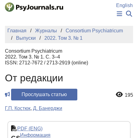
Перейти к основному содержанию
English
НОВОСТИ
Главная
Журналы
Consortium Psychiatricum
ИЗДАНИЯ
Выпуски
2022. Том 3. № 1
АВТОРЫ
ПОДАТЬ РУКОПИСЬ
Consortium Psychiatricum
БАЗА ЗНАНИЙ
2022. Том 3. № 1. С. 3–4
ISSN: 2712-7672 / 2713-2919 (online)
КЛЮЧЕВЫЕ СЛОВА
Регистрация
Вход
От редакции
Прослушать статью
195
Г.П. Костюк
,
Д. Банерджи
PDF (ENG)
Информация