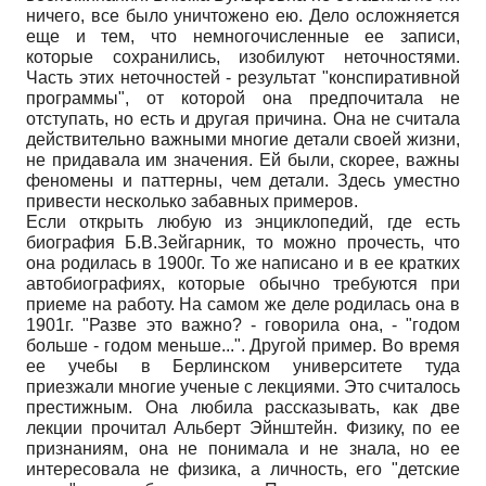
ничего, все было уничтожено ею. Дело осложняется
еще и тем, что немногочисленные ее записи,
которые сохранились, изобилуют неточностями.
Часть этих неточностей - результат "конспиративной
программы", от которой она предпочитала не
отступать, но есть и другая причина. Она не считала
действительно важными многие детали своей жизни,
не придавала им значения. Ей были, скорее, важны
феномены и паттерны, чем детали. Здесь уместно
привести несколько забавных примеров.
Если открыть любую из энциклопедий, где есть
биография Б.В.Зейгарник, то можно прочесть, что
она родилась в 1900г. То же написано и в ее кратких
автобиографиях, которые обычно требуются при
приеме на работу. На самом же деле родилась она в
1901г. "Разве это важно? - говорила она, - "годом
больше - годом меньше...". Другой пример. Во время
ее учебы в Берлинском университете туда
приезжали многие ученые с лекциями. Это считалось
престижным. Она любила рассказывать, как две
лекции прочитал Альберт Эйнштейн. Физику, по ее
признаниям, она не понимала и не знала, но ее
интересовала не физика, а личность, его "детские