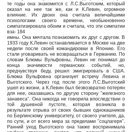
те годы она знакомится с Л.С.Выготским, который
оказал на нее так же, как и К.Левин, огромное
влияние. Их двоих она считала величайшими
психологами своего времени, необыкновенно
симпатизировала обоим и считала, что эти симпатии
вза- 184
имны. Она мечтала познакомить их друг с другом. В
1933 году К.Левин останавливается в Москве на две
недели после своей командировки в Японию. Его
стали уговаривать не возвращаться в Германию. По
словам Блюмы Вульфовны, Левин не понимал до
конца значимости германских событий, но,
предчувствуя беду, решил эмигрировать в США.
Блюма Вульфовна организует встречу Левина и
Выготского. Через год после этого Л.С.Выготский
ушел из жизни, а К.Левин был безвозвратно потерян
для нее, оказавшись по другую сторону "железного
занавеса". Она никогда не говорила впоследствии о
той душевной пустоте, которая возникла в
результате отрыва от своих бывших однокашников
по Берлинскому университету, от своего учителя, да,
по сути, и от всего мира за пределами "соцлагеря".
Ранний уход Выготского она также воспринимала