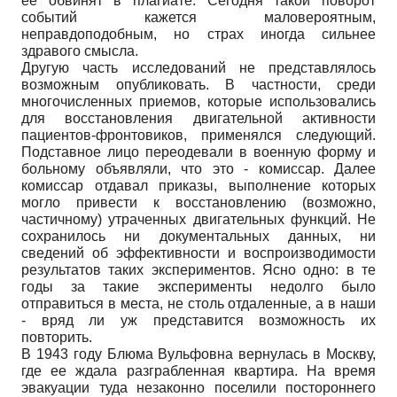
ее обвинят в плагиате. Сегодня такой поворот
событий кажется маловероятным,
неправдоподобным, но страх иногда сильнее
здравого смысла.
Другую часть исследований не представлялось
возможным опубликовать. В частности, среди
многочисленных приемов, которые использовались
для восстановления двигательной активности
пациентов-фронтовиков, применялся следующий.
Подставное лицо переодевали в военную форму и
больному объявляли, что это - комиссар. Далее
комиссар отдавал приказы, выполнение которых
могло привести к восстановлению (возможно,
частичному) утраченных двигательных функций. Не
сохранилось ни документальных данных, ни
сведений об эффективности и воспроизводимости
результатов таких экспериментов. Ясно одно: в те
годы за такие эксперименты недолго было
отправиться в места, не столь отдаленные, а в наши
- вряд ли уж представится возможность их
повторить.
В 1943 году Блюма Вульфовна вернулась в Москву,
где ее ждала разграбленная квартира. На время
эвакуации туда незаконно поселили постороннего