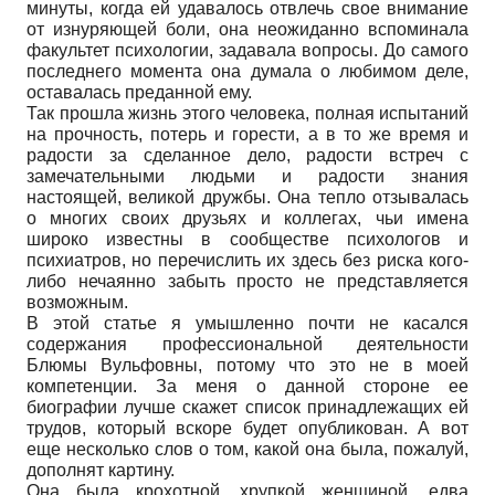
минуты, когда ей удавалось отвлечь свое внимание
от изнуряющей боли, она неожиданно вспоминала
факультет психологии, задавала вопросы. До самого
последнего момента она думала о любимом деле,
оставалась преданной ему.
Так прошла жизнь этого человека, полная испытаний
на прочность, потерь и горести, а в то же время и
радости за сделанное дело, радости встреч с
замечательными людьми и радости знания
настоящей, великой дружбы. Она тепло отзывалась
о многих своих друзьях и коллегах, чьи имена
широко известны в сообществе психологов и
психиатров, но перечислить их здесь без риска кого-
либо нечаянно забыть просто не представляется
возможным.
В этой статье я умышленно почти не касался
содержания профессиональной деятельности
Блюмы Вульфовны, потому что это не в моей
компетенции. За меня о данной стороне ее
биографии лучше скажет список принадлежащих ей
трудов, который вскоре будет опубликован. А вот
еще несколько слов о том, какой она была, пожалуй,
дополнят картину.
Она была крохотной, хрупкой женщиной, едва