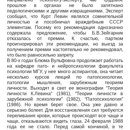
прошлое в органах не было запятнано
педологическими и другими извращениями. Эксперт
сообщил, что Курт Левин являлся сомнительной
личностью и пособничал враждебным СССР
элементам. Посему его рекомендация однозначно
содержала предложение, чтобы Б.В.Зейгарник
отказалась от премии. К счастью, партком
проигнорировал эти рекомендации, но выезд за
получением премии настоятельно не рекомендовал,
что было равносильно запрету.
В 80-х годах Блюма Вульфовна продолжает работать
на кафедре пато- и нейропсихологии факультета
психологии МГУ, у нее много аспирантов, она читает
несколько курсов лекций по патопсихологии,
патологии мышления, зарубежным теориям
личности. Выходят в свет ее монографии “Теория
личности К.Левина” (1981), “Теории личности в
зарубежной психологии” (1982), “Патопсихология”
(1986). Но время берет свое. Она уже давно и
серьезно болеет. Для восстановления сил требуются
переливания крови, которые происходят все чаще и
чаще, отказываются видеть глаза. 24 февраля 1988
года ее не стало. Перед самой кончиной, в те