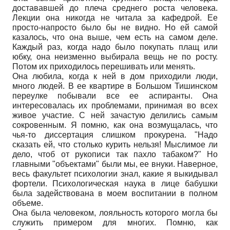
достававшей до плеча среднего роста человека.
Лекции она никогда не читала за кафедрой. Ее
просто-напросто было бы не видно. Но ей самой
казалось, что она выше, чем есть на самом деле.
Каждый раз, когда надо было покупать плащ или
юбку, она неизменно выбирала вещь не по росту.
Потом их приходилось перешивать или менять.
Она любила, когда к ней в дом приходили люди,
много людей. В ее квартире в Большом Тишинском
переулке побывали все ее аспиранты. Она
интересовалась их проблемами, принимая во всех
живое участие. С ней зачастую делились самым
сокровенным. Я помню, как она возмущалась, что
чья-то диссертация слишком прокурена. "Надо
сказать ей, что столько курить нельзя! Мыслимое ли
дело, чтоб от рукописи так пахло табаком?" Но
главными "объектами" были мы, ее внуки. Наверное,
весь факультет психологии знал, какие я выкидывал
фортели. Психологическая наука в лице бабушки
была задействована в моем воспитании в полном
объеме.
Она была человеком, лояльность которого могла бы
служить примером для многих. Помню, как