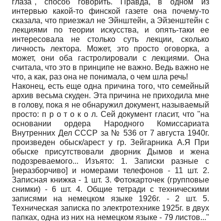
глаза", способ говорить. Правда, в одном из
интервью какой-то финской газете она почему-то
сказала, что приезжал не Эйнштейн, а Эйзенштейн с
лекциями по теории искусства, и опять-таки ее
интересовала не столько суть лекции, сколько
личность лектора. Может, это просто оговорка, а
может, они оба гастролировали с лекциями. Она
считала, что это в принципе не важно. Ведь важно не
что, а как, раз она не понимала, о чем шла речь!
Наконец, есть еще одна причина того, что семейный
архив весьма скуден. Эта причина не приходила мне
в голову, пока я не обнаружил документ, называемый
просто: п р о т о к о л. Сей документ гласит, что "на
основании ордера Народного Комиссариата
Внутренних Дел СССР за № 536 от 7 августа 1940г.
произведен обыск/арест у гр. Зейгарника А.Я При
обыске присутствовали дворник Дымов и жена
подозреваемого... Изъято: 1. Записки разные с
[неразборчиво] и номерами телефонов - 11 шт. 2.
Записная книжка - 1 шт. 3. Фотокарточек (групповые
снимки) - 6 шт. 4. Общие тетради с техническими
записями на немецком языке 1926г. - 2 шт. 5.
Техническая записка по электротехнике 1925г. в двух
папках, одна из них на немецком языке - 79 листов..."