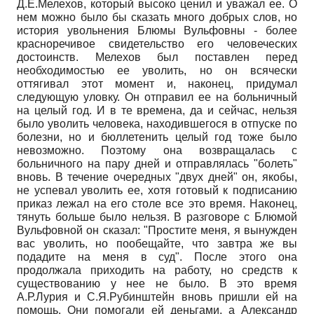
Д.Е.Мелехов, который высоко ценил и уважал ее. О
нем можно было бы сказать много добрых слов, но
история увольнения Блюмы Вульфовны - более
красноречивое свидетельство его человеческих
достоинств. Мелехов был поставлен перед
необходимостью ее уволить, но он всячески
оттягивал этот момент и, наконец, придумал
следующую уловку. Он отправил ее на больничный
на целый год. И в те времена, да и сейчас, нельзя
было уволить человека, находившегося в отпуске по
болезни, но и бюллетенить целый год тоже было
невозможно. Поэтому она возвращалась с
больничного на пару дней и отправлялась "болеть"
вновь. В течение очередных "двух дней" он, якобы,
не успевал уволить ее, хотя готовый к подписанию
приказ лежал на его столе все это время. Наконец,
тянуть больше было нельзя. В разговоре с Блюмой
Вульфовной он сказал: "Простите меня, я вынужден
вас уволить, но пообещайте, что завтра же вы
подадите на меня в суд". После этого она
продолжала приходить на работу, но средств к
существованию у нее не было. В это время
А.Р.Лурия и С.Я.Рубинштейн вновь пришли ей на
помощь. Они помогали ей деньгами, а Александр