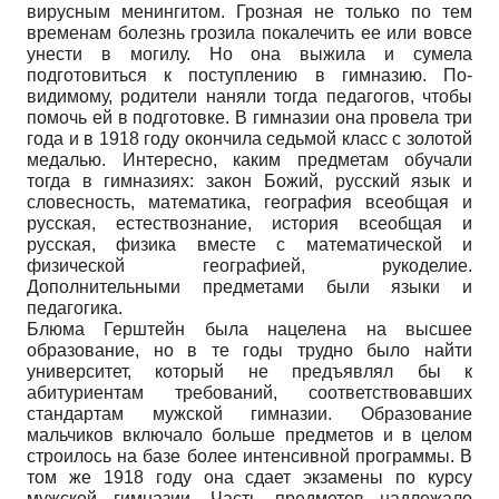
вирусным менингитом. Грозная не только по тем
временам болезнь грозила покалечить ее или вовсе
унести в могилу. Но она выжила и сумела
подготовиться к поступлению в гимназию. По-
видимому, родители наняли тогда педагогов, чтобы
помочь ей в подготовке. В гимназии она провела три
года и в 1918 году окончила седьмой класс с золотой
медалью. Интересно, каким предметам обучали
тогда в гимназиях: закон Божий, русский язык и
словесность, математика, география всеобщая и
русская, естествознание, история всеобщая и
русская, физика вместе с математической и
физической географией, рукоделие.
Дополнительными предметами были языки и
педагогика.
Блюма Герштейн была нацелена на высшее
образование, но в те годы трудно было найти
университет, который не предъявлял бы к
абитуриентам требований, соответствовавших
стандартам мужской гимназии. Образование
мальчиков включало больше предметов и в целом
строилось на базе более интенсивной программы. В
том же 1918 году она сдает экзамены по курсу
мужской гимназии. Часть предметов надлежало