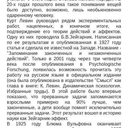
20-х годах прошлого века такое понимание вещей
было доступно, возможно, лишь необыкновенно
одаренному человеку.
Курт Левин руководил рядом экспериментальных
работ, нацеленных, в конечном итоге, на
подтверждение его теории действий и аффектов.
Одну из них проводила Б.В.Зейгарник. Написанная
по ее результатам и опубликованная в 1927 году
статья и сделала ее известной на Западе. Название -
"Запоминание законченных и незаконченных
действий". Только в 2001 году, через три четверти
века после опубликования в Psychologische
Forschung, появилась возможность прочитать эту
работу на русском языке в официальном издании
(она была опубликована в издательстве "Смысл" как
глава в книге: К. Левин. Динамическая психология.
Избранные труды). В этой работе было впервые
показано, что прерванные задачи запоминаются
взрослыми примерно на 90% лучше, чем
законченные, а дети вообще помнят исключительно
прерванные задачи. Этот результат вошел в историю
науки как Зейгарник-эффект.
В 1925 году Блюма Вульфовна оканчивает