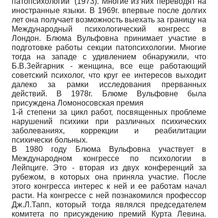
патопсихологии” (1973). Многие из них переводят на
иностранные языки. В 1969г. впервые после долгих
лет она получает возможность выехать за границу на
Международный психологический конгресс в
Лондон. Блюма Вульфовна принимает участие в
подготовке работы секции патопсихологии. Многие
тогда на западе с удивлением обнаружили, что
Б.В.Зейгарник - женщина, все еще работающий
советский психолог, что круг ее интересов выходит
далеко за рамки исследования прерванных
действий. В 1978г. Блюме Вульфовне была
присуждена Ломоносовская премия
1-й степени за цикл работ, посвященных проблеме
нарушений психики при различных психических
заболеваниях, коррекции и реабилитации
психически больных.
В 1980 году Блюма Вульфовна участвует в
Международном конгрессе по психологии в
Лейпциге. Это - вторая из двух конференций за
рубежом, в которых она приняла участие. После
этого конгресса интерес к ней и ее работам начал
расти. На конгрессе с ней познакомился профессор
Дж.Л.Тапп, который тогда являлся председателем
комитета по присуждению премий Курта Левина.