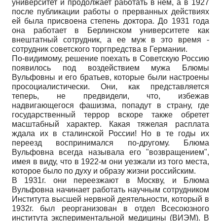
университет и продолжает работать в нем, а в 1927
после публикации работы о прерванных действиях
ей была присвоена степень доктора. До 1931 года
она работает в Берлинском университете как
внештатный сотрудник, а ее муж в это время -
сотрудник советского торгпредства в Германии.
По-видимому, решение поехать в Советскую Россию
появилось под воздействием мужа Блюмы
Вульфовны и его братьев, которые были настроены
просоциалистически. Они, как представляется
теперь, не предвидели, что, избежав
надвигающегося фашизма, попадут в страну, где
государственный террор вскоре также обретет
масштабный характер. Какая тяжелая расплата
ждала их в сталинской России! Но в те годы их
переезд воспринимался по-другому. Блюма
Вульфовна всегда называла его "возвращением",
имея в виду, что в 1922-м они уезжали из того места,
которое было по духу и образу жизни российским.
В 1931г. они переезжают в Москву, и Блюма
Вульфовна начинает работать научным сотрудником
Института высшей нервной деятельности, который в
1932г. был реорганизован в отдел Всесоюзного
института экспериментальной медицины (ВИЭМ). В