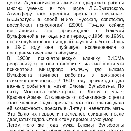
целом. Идеологической критике подверглись работы
многих ученых, в том числе Л.С.Выготского.
Атмосферу того времени прекрасно описывает
Б.С.Братусь в своей книге “Русская, советская,
российская психология” (2000). Трудно сейчас
восстановить, что происходило с Блюмой
Вульфовной в те годы, но в период с 1936 по 1939г.
ею не опубликовано ни одной научной работы. Лишь
в 1940 году она публикует исследования о
посттравматическом слабоумии.
В 1938г. психиатрическую клинику ВИЭМа
реорганизуют, и она становится частью института
психиатрии Минздрава РСФСР, где Блюма
Вульфовна начинает работать в должности
психолога-невролога. В 1940 году происходят два
важных события в жизни Блюмы Вульфовны. По
пакту Молотова-Риббентропа в Литву вступает
Красная Армия. Отвлекаясь от объективной оценки
этого явления, надо признать, что это событие дало
ей возможность поехать в Литву и навестить мать.
Это было их первое и последнее свидание после
двадцатых годов. Отец к тому времени уже умер.
Летом того же года мужа Блюмы Вульфовны
арестовывают по обвинению в шпионаже. Десять