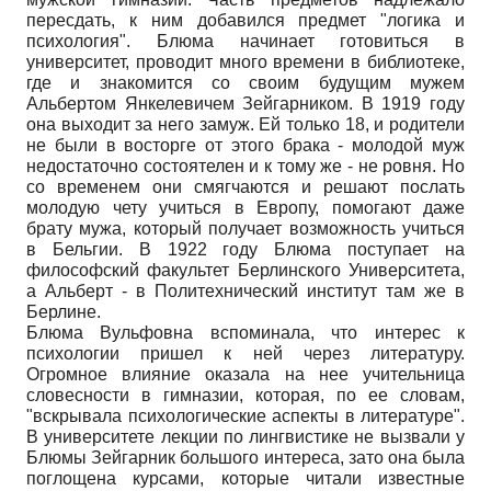
пересдать, к ним добавился предмет "логика и
психология". Блюма начинает готовиться в
университет, проводит много времени в библиотеке,
где и знакомится со своим будущим мужем
Альбертом Янкелевичем Зейгарником. В 1919 году
она выходит за него замуж. Ей только 18, и родители
не были в восторге от этого брака - молодой муж
недостаточно состоятелен и к тому же - не ровня. Но
со временем они смягчаются и решают послать
молодую чету учиться в Европу, помогают даже
брату мужа, который получает возможность учиться
в Бельгии. В 1922 году Блюма поступает на
философский факультет Берлинского Университета,
а Альберт - в Политехнический институт там же в
Берлине.
Блюма Вульфовна вспоминала, что интерес к
психологии пришел к ней через литературу.
Огромное влияние оказала на нее учительница
словесности в гимназии, которая, по ее словам,
"вскрывала психологические аспекты в литературе".
В университете лекции по лингвистике не вызвали у
Блюмы Зейгарник большого интереса, зато она была
поглощена курсами, которые читали известные