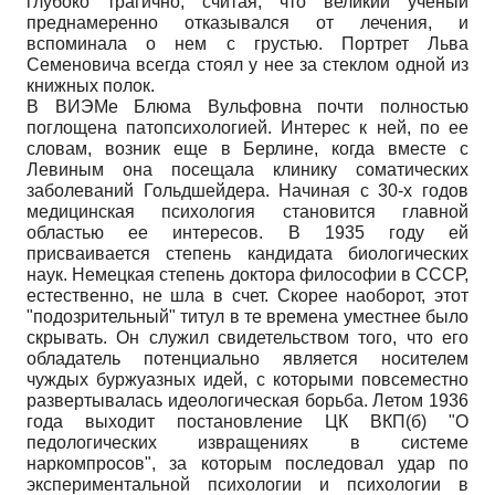
глубоко трагично, считая, что великий ученый
преднамеренно отказывался от лечения, и
вспоминала о нем с грустью. Портрет Льва
Семеновича всегда стоял у нее за стеклом одной из
книжных полок.
В ВИЭМе Блюма Вульфовна почти полностью
поглощена патопсихологией. Интерес к ней, по ее
словам, возник еще в Берлине, когда вместе с
Левиным она посещала клинику соматических
заболеваний Гольдшейдера. Начиная с 30-х годов
медицинская психология становится главной
областью ее интересов. В 1935 году ей
присваивается степень кандидата биологических
наук. Немецкая степень доктора философии в СССР,
естественно, не шла в счет. Скорее наоборот, этот
"подозрительный" титул в те времена уместнее было
скрывать. Он служил свидетельством того, что его
обладатель потенциально является носителем
чуждых буржуазных идей, с которыми повсеместно
развертывалась идеологическая борьба. Летом 1936
года выходит постановление ЦК ВКП(б) "О
педологических извращениях в системе
наркомпросов", за которым последовал удар по
экспериментальной психологии и психологии в