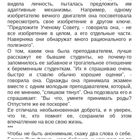
видела личность, пыталась предложить им
адаптивные механизмы. Например, одному
изобретателю вечного двигателя она посоветовала
пересмотреть свое изобретение в другом ключе.
"Предложите Ученому Совету, - говорила она, - не
все изобретение в целом, а его отдельные части.
Наверняка они обнаружат много рационального и
полезного".
О том, каким она была преподавателем, лучше
расскажут ее бывшие студенты, но почему-то
запомнилось ее забавное и трогательное отношение
к беременным студенткам. "Их я спрашиваю очень
быстро и ставлю обычно хорошие оценки", -
говорила она. Однажды она принимала экзамен
вместе с одним молодым преподавателем, который,
по ее мнению, "слишком тянул". Она подозвала его и
спрашивает: "Вы что, умеете принимать роды?
Отпустите же ее поскорее".
Ее отличала необыкновенная доброта, и я уверен,
что те, кто помнят ее, сохранили об этом
впечатление на всю свою жизнь.
***
Чтобы не быть анонимным, скажу два слова о себе.