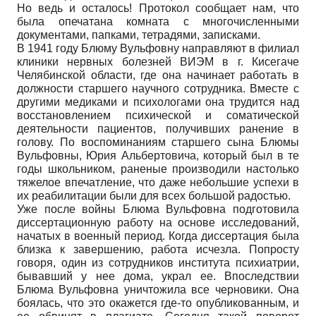
Но ведь и осталось! Протокол сообщает нам, что
была опечатана комната с многочисленными
документами, папками, тетрадями, записками.
В 1941 году Блюму Вульфовну направляют в филиал
клиники нервных болезней ВИЭМ в г. Кисегаче
Челябинской области, где она начинает работать в
должности старшего научного сотрудника. Вместе с
другими медиками и психологами она трудится над
восстановлением психической и соматической
деятельности пациентов, получивших ранение в
голову. По воспоминаниям старшего сына Блюмы
Вульфовны, Юрия Альбертовича, который был в те
годы школьником, раненые производили настолько
тяжелое впечатление, что даже небольшие успехи в
их реабилитации были для всех большой радостью.
Уже после войны Блюма Вульфовна подготовила
диссертационную работу на основе исследований,
начатых в военный период. Когда диссертация была
близка к завершению, работа исчезла. Попросту
говоря, один из сотрудников института психиатрии,
бывавший у нее дома, украл ее. Впоследствии
Блюма Вульфовна уничтожила все черновики. Она
боялась, что это окажется где-то опубликованным, и