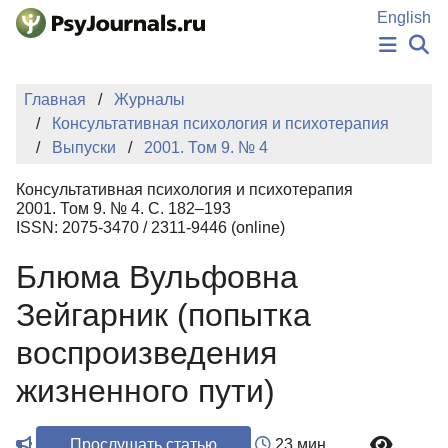
Перейти к основному содержанию
English
НОВОСТИ
Главная
Журналы
ИЗДАНИЯ
Консультативная психология и психотерапия
АВТОРЫ
Выпуски
2001. Том 9. № 4
ПОДАТЬ РУКОПИСЬ
БАЗА ЗНАНИЙ
Консультативная психология и психотерапия
КЛЮЧЕВЫЕ СЛОВА
2001. Том 9. № 4. С. 182–193
Регистрация
Вход
ISSN: 2075-3470 / 2311-9446 (online)
Блюма Вульфовна
Зейгарник (попытка
воспроизведения
жизненного пути)
Прослушать статью
23 мин.