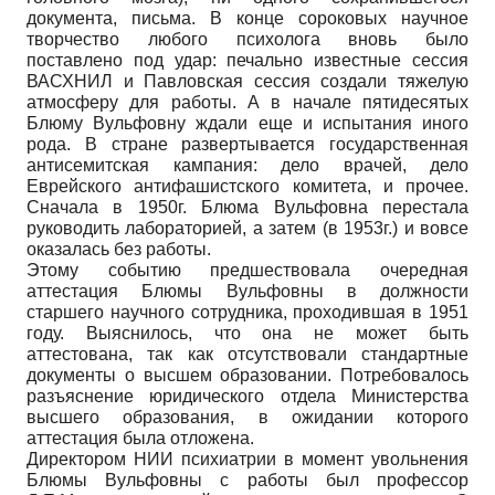
документа, письма. В конце сороковых научное
творчество любого психолога вновь было
поставлено под удар: печально известные сессия
ВАСХНИЛ и Павловская сессия создали тяжелую
атмосферу для работы. А в начале пятидесятых
Блюму Вульфовну ждали еще и испытания иного
рода. В стране развертывается государственная
антисемитская кампания: дело врачей, дело
Еврейского антифашистского комитета, и прочее.
Сначала в 1950г. Блюма Вульфовна перестала
руководить лабораторией, а затем (в 1953г.) и вовсе
оказалась без работы.
Этому событию предшествовала очередная
аттестация Блюмы Вульфовны в должности
старшего научного сотрудника, проходившая в 1951
году. Выяснилось, что она не может быть
аттестована, так как отсутствовали стандартные
документы о высшем образовании. Потребовалось
разъяснение юридического отдела Министерства
высшего образования, в ожидании которого
аттестация была отложена.
Директором НИИ психиатрии в момент увольнения
Блюмы Вульфовны с работы был профессор