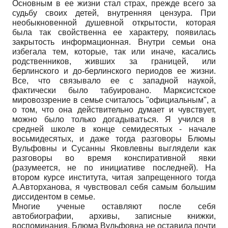
Основным в ее жизни стал страх, прежде всего за
судьбу своих детей, внутренняя цензура. При
необыкновенной душевной открытости, которая
была так свойственна ее характеру, появилась
закрытость информационная. Внутри семьи она
избегала тем, которые, так или иначе, касались
родственников, живших за границей, или
берлинского и до-берлинского периодов ее жизни.
Все, что связывало ее с западной наукой,
фактически было табуировано. Марксистское
мировоззрение в семье считалось "официальным", а
о том, что она действительно думает и чувствует,
можно было только догадываться. Я учился в
средней школе в конце семидесятых - начале
восьмидесятых, и даже тогда разговоры Блюмы
Вульфовны и Сусанны Яковлевны выглядели как
разговоры во время конспиративной явки
(разумеется, не по инициативе последней). На
втором курсе института, читая запрещенного тогда
А.Авторханова, я чувствовал себя самым большим
диссидентом в семье.
Многие ученые оставляют после себя
автобиографии, архивы, записные книжки,
воспоминания. Блюма Вульфовна не оставила почти