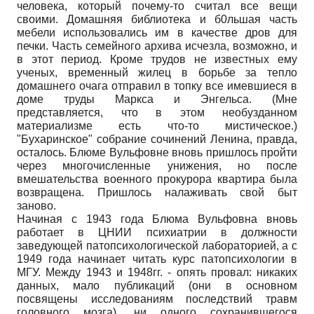
человека, который почему-то считал все вещи
своими. Домашняя библиотека и б0льшая часть
мебели использовались им в качестве дров для
печки. Часть семейного архива исчезла, возможно, и
в этот период. Кроме трудов не известных ему
ученых, временный жилец в борьбе за тепло
домашнего очага отправил в топку все имевшиеся в
доме труды Маркса и Энгельса. (Мне
представляется, что в этом необузданном
материализме есть что-то мистическое.)
"Бухаринское" собрание сочинений Ленина, правда,
осталось. Блюме Вульфовне вновь пришлось пройти
через многочисленные унижения, но после
вмешательства военного прокурора квартира была
возвращена. Пришлось налаживать свой быт
заново.
Начиная с 1943 года Блюма Вульфовна вновь
работает в ЦНИИ психиатрии в должности
заведующей патопсихологической лабораторией, а с
1949 года начинает читать курс патопсихологии в
МГУ. Между 1943 и 1948гг. - опять провал: никаких
данных, мало публикаций (они в основном
посвящены исследованиям последствий травм
головного мозга), ни одного сохранившегося