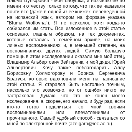
Блюма Вульфовна - моя бабушка, и называю ее по
имени и отчеству только потому, что так ее называли
почти все (даже в одной из ее книжек, переведенной
на испанский язык, автором на форзаце указана
"Bluma Wolfovna"). Я не психолог, хотя когда-то
собирался им стать. Все изложенное в этой статье
основано, главным образом, на тех документах,
которые остались в семейном архиве, на моих
личных воспоминаниях и, в меньшей степени, на
воспоминаниях других людей. Самую большую
помощь в этом исследовании оказали мне мой отец,
Владимир Альбертович Зейгарник, и мой дядя, Юрий
Альбертович. Хочу также поблагодарить Аллу
Борисовну Холмогорову и Бориса Сергеевича
Братуся, которые вдохновили меня на написание
этой статьи. Я старался быть настолько точным,
насколько это возможно, но от ошибок никто не
застрахован. Думаю, что это не конец моего
исследования, а, скорее, его начало, и буду рад, если
кто-то готов поделиться со мной своими
воспоминаниями или впечатлениями от
прочитанного. Самый удобный способ - связаться со
мной по электронной почте (azeigarn@ioc.ac.ru).