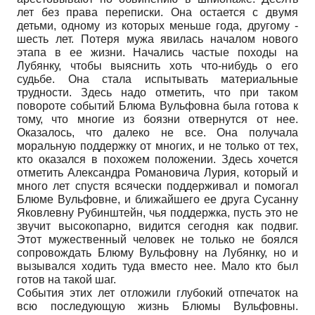
лет без права переписки. Она остается с двумя
детьми, одному из которых меньше года, другому -
шесть лет. Потеря мужа явилась началом нового
этапа в ее жизни. Начались частые походы на
Лубянку, чтобы выяснить хоть что-нибудь о его
судьбе. Она стала испытывать материальные
трудности. Здесь надо отметить, что при таком
повороте событий Блюма Вульфовна была готова к
тому, что многие из боязни отвернутся от нее.
Оказалось, что далеко не все. Она получала
моральную поддержку от многих, и не только от тех,
кто оказался в похожем положении. Здесь хочется
отметить Александра Романовича Лурия, который и
много лет спустя всячески поддерживал и помогал
Блюме Вульфовне, и ближайшего ее друга Сусанну
Яковлевну Рубинштейн, чья поддержка, пусть это не
звучит высокопарно, видится сегодня как подвиг.
Этот мужественный человек не только не боялся
сопровождать Блюму Вульфовну на Лубянку, но и
вызывался ходить туда вместо нее. Мало кто был
готов на такой шаг.
События этих лет отложили глубокий отпечаток на
всю последующую жизнь Блюмы Вульфовны.