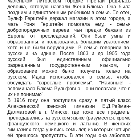
маленьком литовском городке Пренай родилась
девочка, которую назвали Женя-Блюма. Она была
поздним и единственным ребенком в семье. Ее отец
Вульф Герштейн держал магазин в этом городе, а
мать Роня Герштейн помогала ему, - семья
добропорядочных евреев, чьи предки бежали из
Европы от преследований. Они были умны и
образованны, и пользовались большим уважением,
хотя и не были верующими. В семье говорили по-
русски и на идише. После 1863 и до 1905 года
русский был единственным официально
разрешенным государственным языком, и
образование можно было получить только на
русском. Идиш использовался в семье, чтобы
обсуждать "взрослые проблемы". "Наивные! -
вспоминала Блюма Вульфовна, - они полагали, что я
их не понимаю".
В 1916 году она поступила сразу в пятый класс
Алексеевской женской гимназии Е.Д.Рейман-
Далматовой в г. Минске, где тоже все предметы
преподавались на русском языке (разумеется, кроме
французского, немецкого и латыни). В женских
гимназиях тогда учились семь лет, из которых четыре
ей пришлось пропустить. В эти годы она заболела