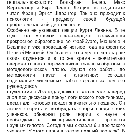
гештальт-психологи: Вольфганг Кёлер, Макс
Вертгеймер и Курт Левин. Лекции по педагогике
читал Франц Эрнст Шпрангер. Так она приходит к
психологии - предмету своей будущей
профессиональной деятельности.
Особенно ее увлекают лекции Курта Левина. В те
годы это молодой приват-доцент, получивший
прекрасное образование во Фрайбурге, Мюнхене и
Берлине и уже проведший четыре года на фронтах
Первой Мировой. Он был всего на десять лет старше
своих студентов и в то же время - значительно
опережал своих современников, главным образом, в
методологическом плане. Изучая его работы по
методологии науки и анализируя сегодня
содержание дипломных работ, сделанных под его
руководством
студентами в 20-х годах, кажется, что он уже наперед
знал все дискуссии вокруг логического позитивизма,
время для которых придет значительно позднее. Он
любил спорить и возбуждать споры среди своих
учеников, объяснял роль теории в науке и
необходимость экспериментальной проверки
научных гипотез. Сегодня мы сказали бы про такого
ученого: "У этого парня в голове полный порядок". В