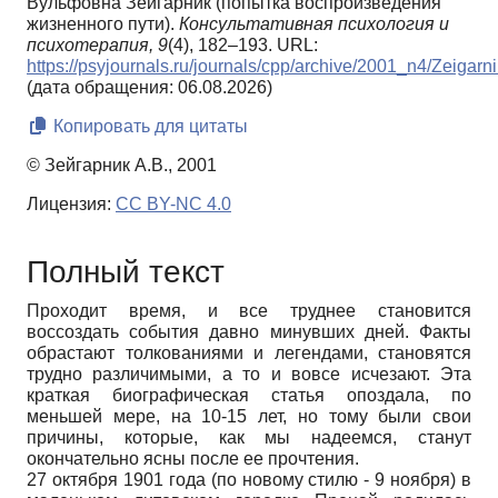
Вульфовна Зейгарник (попытка воспроизведения
жизненного пути).
Консультативная психология и
психотерапия,
9
(4), 182–193. URL:
https://psyjournals.ru/journals/cpp/archive/2001_n4/Zeigarni
(дата обращения: 06.08.2026)
Копировать для цитаты
© Зейгарник А.В., 2001
Лицензия:
CC BY-NC 4.0
Полный текст
Проходит время, и все труднее становится
воссоздать события давно минувших дней. Факты
обрастают толкованиями и легендами, становятся
трудно различимыми, а то и вовсе исчезают. Эта
краткая биографическая статья опоздала, по
меньшей мере, на 10-15 лет, но тому были свои
причины, которые, как мы надеемся, станут
окончательно ясны после ее прочтения.
27 октября 1901 года (по новому стилю - 9 ноября) в