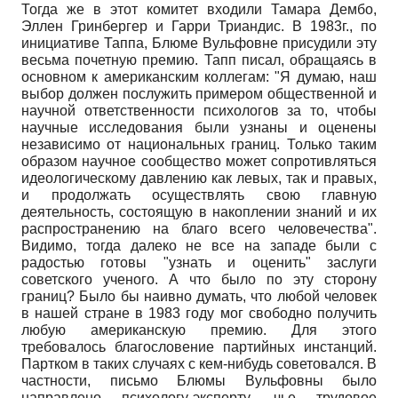
Тогда же в этот комитет входили Тамара Дембо,
Эллен Гринбергер и Гарри Триандис. В 1983г., по
инициативе Таппа, Блюме Вульфовне присудили эту
весьма почетную премию. Тапп писал, обращаясь в
основном к американским коллегам: "Я думаю, наш
выбор должен послужить примером общественной и
научной ответственности психологов за то, чтобы
научные исследования были узнаны и оценены
независимо от национальных границ. Только таким
образом научное сообщество может сопротивляться
идеологическому давлению как левых, так и правых,
и продолжать осуществлять свою главную
деятельность, состоящую в накоплении знаний и их
распространению на благо всего человечества".
Видимо, тогда далеко не все на западе были с
радостью готовы "узнать и оценить" заслуги
советского ученого. А что было по эту сторону
границ? Было бы наивно думать, что любой человек
в нашей стране в 1983 году мог свободно получить
любую американскую премию. Для этого
требовалось благословение партийных инстанций.
Партком в таких случаях с кем-нибудь советовался. В
частности, письмо Блюмы Вульфовны было
направлено психологу-эксперту, чье трудовое