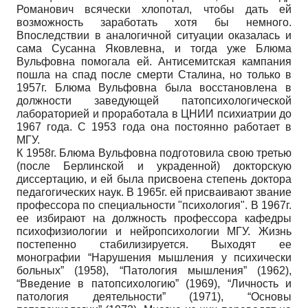
Романович всячески хлопотал, чтобы дать ей
возможность заработать хотя бы немного.
Впоследствии в аналогичной ситуации оказалась и
сама Сусанна Яковлевна, и тогда уже Блюма
Вульфовна помогала ей. Антисемитская кампания
пошла на спад после смерти Сталина, но только в
1957г. Блюма Вульфовна была восстановлена в
должности заведующей патопсихологической
лабораторией и проработала в ЦНИИ психиатрии до
1967 года. С 1953 года она постоянно работает в
МГУ.
К 1958г. Блюма Вульфовна подготовила свою третью
(после Берлинской и украденной) докторскую
диссертацию, и ей была присвоена степень доктора
педагогических наук. В 1965г. ей присваивают звание
профессора по специальности "психология". В 1967г.
ее избирают на должность профессора кафедры
психофизиологии и нейропсихологии МГУ. Жизнь
постепенно стабилизируется. Выходят ее
монографии “Нарушения мышления у психически
больных” (1958), “Патология мышления” (1962),
“Введение в патопсихологию” (1969), “Личность и
патология деятельности” (1971), “Основы