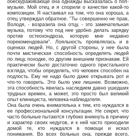
обескураживающе она однажды высказалась о поп-
музыке. Мой отец и я спорили о качестве какой-то
композиции. Я настаивал на том, что она хороша, а
отец утверждал обратное. "Ты совершенно не прав,
Володя, - возразила она отцу, - это замечательная
музыка, потому что под нее удобно делать зарядку
против остеохондроза, которую мне недавно
порекомендовали". Лояльность проявлялась и в
оценках людей. Но, с другой стороны, у нее была
почти мистическая способность определять людей
по лицу, походке, по другим внешним признакам. Ей
практически было достаточно одного пристального
взгляда, чтобы определить, что человек способен на
подлость. Ему не надо было даже открывать рот и
что-то говорить. Это было уже лишнее. Возможно,
эта способность явилась наследием давно ушедших
трудных времен, а может, это просто был великий
опыт клинициста, человека-наблюдателя.
Она была очень внимательна к тем, кто нуждался в
ее профессиональной консультации. Не секрет, что
часто больные пытаются глубоко вникнуть в причину
и характер своих недугов, и к ней часто приходили
домой те, кто нуждался в помощи и искал
понимания. Во всех больных она, прежде всего,