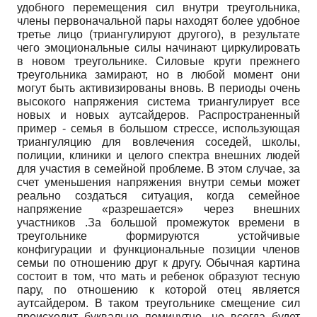
удобного перемещения сил внутри треугольника,
члены первоначальной пары находят более удобное
третье лицо (триангулируют другого), в результате
чего эмоциональные силы начинают циркулировать
в новом треугольнике. Силовые круги прежнего
треугольника замирают, но в любой момент они
могут быть активизированы вновь. В периоды очень
высокого напряжения система триангулирует все
новых и новых аутсайдеров. Распространенный
пример - семья в большом стрессе, использующая
триангуляцию для вовлечения соседей, школы,
полиции, клиники и целого спектра внешних людей
для участия в семейной проблеме. В этом случае, за
счет уменьшения напряжения внутри семьи может
реально создаться ситуация, когда семейное
напряжение «разрешается» через внешних
участников .За большой промежуток времени в
треугольнике формируются устойчивые
конфигурации и функциональные позиции членов
семьи по отношению друг к другу. Обычная картина
состоит в том, что мать и ребенок образуют тесную
пару, по отношению к которой отец является
аутсайдером. В таком треугольнике смещение сил
происходит буквально поминутно, но всегда будет