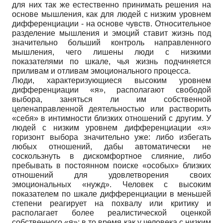
для них так же естественно принимать решения на
основе мышления, как для людей с низким уровнем
дифференциации - на основе чувств. Относительное
разделение мышления и эмоций ставит жизнь под
значительно больший контроль направленного
мышления, чего лишены люди с низкими
показателями по шкале, чья жизнь подчиняется
приливам и отливам эмоционального процесса.
Люди, характеризующиеся высоким уровнем
дифференциации «я», располагают свободой
выбора, заняться ли им собственной
целенаправленной деятельностью или растворить
«себя» в интимности близких отношений с другим. У
людей с низким уровнем дифференциации «я»
горизонт выбора значительно уже: либо избегать
любых отношений, дабы автоматически не
соскользнуть в дискомфортное слияние, либо
пребывать в постоянном поиске «особых» близких
отношений для удовлетворения своих
эмоциональных «нужд». Человек с высоким
показателем по шкале дифференциации в меньшей
степени реагирует на похвалу или критику и
располагает более реалистической оценкой
собственного «я»; в то время как у человека с низким