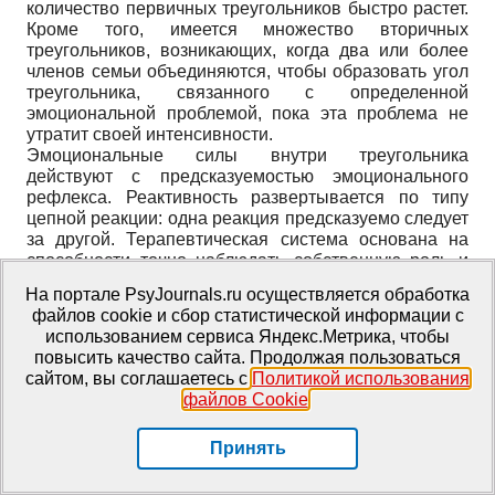
количество первичных треугольников быстро растет.
Кроме того, имеется множество вторичных
треугольников, возникающих, когда два или более
членов семьи объединяются, чтобы образовать угол
треугольника, связанного с определенной
эмоциональной проблемой, пока эта проблема не
утратит своей интенсивности.
Эмоциональные силы внутри треугольника
действуют с предсказуемостью эмоционального
рефлекса. Реактивность развертывается по типу
цепной реакции: одна реакция предсказуемо следует
за другой. Терапевтическая система основана на
способности точно наблюдать собственную роль и
сознательно контролировать свою
На портале PsyJournals.ru осуществляется обработка
запрограммированную эмоциональную
файлов cookie и сбор статистической информации с
реактивность. Наблюдение и контроль одинаково
использованием сервиса Яндекс.Метрика, чтобы
трудны. Наблюдение невозможно, пока человек не
повысить качество сайта. Продолжая пользоваться
может контролировать свои реакции. Наблюдая за
сайтом, вы соглашаетесь с
Политикой использования
собой, мы научаемся лучше контролировать свои
файлов Cookie
.
эмоциональные реакции, что, в свою очередь,
позволяет улучшить наблюдение. Процесс
Принять
становления способности наблюдать - это маленькие
шаги к выходу «вовне» эмоциональной системы.
Только тогда, когда мы научаемся быть «немного