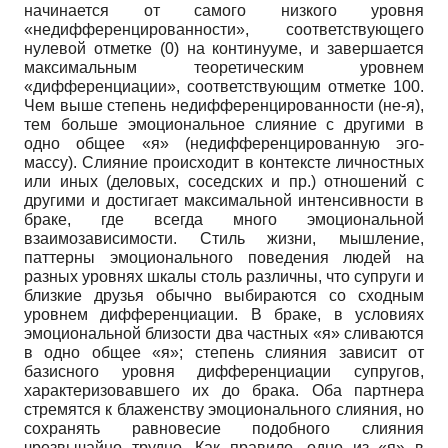
начинается от самого низкого уровня
«недифференцированности», соответствующего
нулевой отметке (0) на континууме, и завершается
максимальным теоретическим уровнем
«дифференциации», соответствующим отметке 100.
Чем выше степень недифференцированности (не-я),
тем больше эмоциональное слияние с другими в
одно общее «я» (недифференцированную эго-
массу). Слияние происходит в контексте личностных
или иных (деловых, соседских и пр.) отношений с
другими и достигает максимальной интенсивности в
браке, где всегда много эмоциональной
взаимозависимости. Стиль жизни, мышление,
паттерны эмоционального поведения людей на
разных уровнях шкалы столь различны, что супруги и
близкие друзья обычно выбираются со сходным
уровнем дифференциации. В браке, в условиях
эмоциональной близости два частных «я» сливаются
в одно общее «я»; степень слияния зависит от
базисного уровня дифференциации супругов,
характеризовавшего их до брака. Оба партнера
стремятся к блаженству эмоционального слияния, но
сохранять равновесие подобного слияния
чрезвычайно трудно. Как правило, одно из «я» в