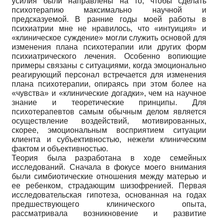
усилия были направлены на то, чтобы сделать
психотерапию максимально научной и
предсказуемой. В ранние годы моей работы в
психиатрии мне не нравилось, что «интуиция» и
«клиническое суждение» могли служить основой для
изменения плана психотерапии или других форм
психиатрического лечения. Особенно вопиющие
примеры связаны с ситуациями, когда эмоционально
реагирующий персонал встречается для изменения
плана психотерапии, опираясь при этом более на
«чувства» и «клинические догадки», чем на научное
знание и теоретические принципы. Для
психотерапевтов самым обычным делом является
осуществление воздействий, мотивированных,
скорее, эмоциональным восприятием ситуации
клиента и субъективностью, нежели клиническим
фактом и объективностью.
Теория была разработана в ходе семейных
исследований. Сначала в фокусе моего внимания
были симбиотические отношения между матерью и
ее ребенком, страдающим шизофренией. Первая
исследовательская гипотеза, основанная на годах
предшествующего клинического опыта,
рассматривала возникновение и развитие