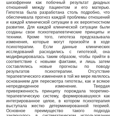
шизофрении как побочный результат диадных
отношений между пациентом и его матерью.
Гипотеза была разработана столь подробно, что
обеспечивала прогноз каждой проблемы отношений
и каждой клинической ситуации в их вероятностном
развитии. Для каждой клинической ситуации были
созданы свои психотерапевтические принципы и
техники. Кроме того, гипотеза предсказывала
изменения, которые могут произойти в ходе
психотерапии. Если данные клинических
исследований расходились с гипотезой, она
модифицировалась таким образом, чтобы прийти в
соответствие с новыми фактами, и лишь затем
составлялись новые прогнозы по поводу
результатов психотерапии. Отсутствие
терапевтического изменения в той же мере являлось
основанием для пересмотра гипотезы, как и всякое
непредвиденное изменение. Твердая
приверженность принципу порождала теоретико-
терапевтическую систему, формировавшуюся как
интегрированное целое, в котором психотерапия
выступала жестко детерминированной теорией.
Основное преимущество такого подхода
заключалось в систематическом использовании