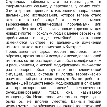
Случалось наблюдать эти паттерны даже в
«нормальных» семьях, у персонала, у самих себя.
Эти открытия привели к изменению направления
дальнейшего исследования, которое теперь стало
включать в себя людей и семьи с менее
выраженными клиническими проблемами или
вообще без них. Открылись новые горизонты для
новых гипотез. Поскольку люди с менее серьезными
проблемами в ходе семейной психотерапии
изменяются быстрее, то дальнейшие изменения
гипотез также стали происходить быстрее.
Представленная здесь теория является, таким
образом, презентацией исходной исследовательской
гипотезы, сотни раз подвергавшейся модификациям
и расширениям, с каждой модификацией множество
раз проверявшейся внутри и вне клинической
ситуации. Когда система и логика теоретических
размышлений достаточно точны, чтобы не требовать
дальнейшей существенной модификации в описании
и прогнозировании явлений человеческого
функционирования, тогда она называется
«концепцией». Использование термина теория здесь
было бы не вполне уместно. Данный термин
используется для обозначения полной теоретической