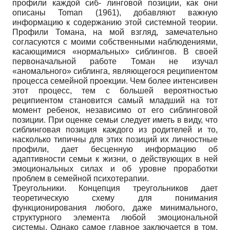
профили каждой сиб- линговой позиции, как они
описаны Toman (1961), добавляют важную
информацию к содержанию этой системной теории.
Профили Томана, на мой взгляд, замечательно
согласуются с моими собственными наблюдениями,
касающимися «нормальных» сиблингов. В своей
первоначальной работе Томан не изучал
«аномального» сиблинга, являющегося реципиентом
процесса семейной проекции. Чем более интенсивен
этот процесс, тем с большей вероятностью
реципиентом становится самый младший на тот
момент ребенок, независимо от его сиблинговой
позиции. При оценке семьи следует иметь в виду, что
сиблинговая позиция каждого из родителей и то,
насколько типичны для этих позиций их личностные
профили, дает бесценную информацию об
адаптивности семьи к жизни, о действующих в ней
эмоциональных силах и об уровне проработки
проблем в семейной психотерапии.
Треугольники. Концепция треугольников дает
теоретическую схему для понимания
функционирования любого, даже минимального,
структурного элемента любой эмоциональной
системы. Однако самое главное заключается в том,