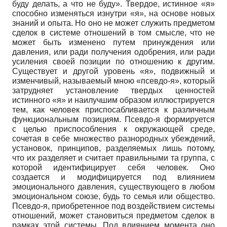
буду делать, а что не буду». Твердое, истинное «я»
способно изменяться изнутри «я», на основе новых
знаний и опыта. Но оно не может служить предметом
сделок в системе отношений в том смысле, что не
может быть изменено путем принуждения или
давления, или ради получения одобрения, или ради
усиления своей позиции по отношению к другим.
Существует и другой уровень «я», подвижный и
изменчивый, называемый мною «псевдо-я», который
затрудняет установление твердых ценностей
истинного «я» и наилучшим образом иллюстрируется
тем, как человек приспосабливается к различным
функциональным позициям. Псевдо-я формируется
с целью приспособления к окружающей среде,
сочетая в себе множество разнородных убеждений,
установок, принципов, разделяемых лишь потому,
что их разделяет и считает правильными та группа, с
которой идентифицирует себя человек. Оно
создается и модифицируется под влиянием
эмоционального давления, существующего в любом
эмоциональном союзе, будь то семья или общество.
Псевдо-я, приобретенное под воздействием системы
отношений, может становиться предметом сделок в
рамках этой системы. Под влиянием момента оно