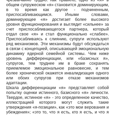
общем супружеском «я» становится доминирующим,
в то время как другое - подчиненным,
приспосабливающимся. Иными словами,
доминирующее «я» достигает более высокого
уровня функционирования и выглядит «сильнее» за
счет приспосабливающегося партнера, который
отдал свое «я» и стал функционально «слабее».
Приспосабливаясь к слиянию, супруги используют
ряд механизмов. Эти механизмы будут обсуждаться
в связи с концепцией, описывающей эмоциональную
динамику ядерной семейной системы. Чем ниже
уровень дифференциации, или «базисных я»,
супругов, тем труднее им в браке сохранять
приемлемое эмоциональное равновесие, и тем
более хронической окажется инвалидизация одного
или обоих супругов при отказе механизмов
адаптации.
Шкала дифференциации «я» представляет собой
попытку оценки истинного, базисного «я» личности.
Твердое, истинное «я» - это определенное качество,
иллюстрацией которого могут служить такие
утверждения «я-позиции», как «это мои верования и
убеждения»; «это то, что я есть, кто я есть, и что я