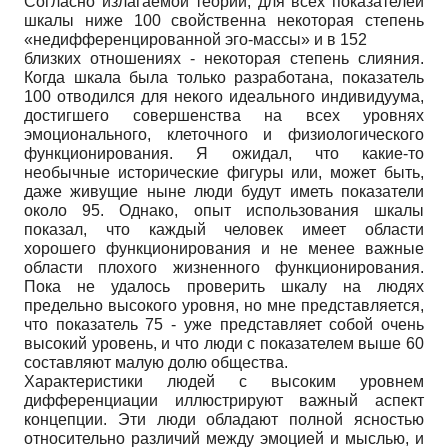
Согласно излагаемой теории, для всех показателей
шкалы ниже 100 свойственна некоторая степень
«недифференцированной эго-массы» и в 152
близких отношениях - некоторая степень слияния.
Когда шкала была только разработана, показатель
100 отводился для некого идеального индивидуума,
достигшего совершенства на всех уровнях
эмоционального, клеточного и физиологического
функционирования. Я ожидал, что какие-то
необычные исторические фигуры или, может быть,
даже живущие ныне люди будут иметь показатели
около 95. Однако, опыт использования шкалы
показал, что каждый человек имеет области
хорошего функционирования и не менее важные
области плохого жизненного функционирования.
Пока не удалось проверить шкалу на людях
предельно высокого уровня, но мне представляется,
что показатель 75 - уже представляет собой очень
высокий уровень, и что люди с показателем выше 60
составляют малую долю общества.
Характеристики людей с высоким уровнем
дифференциации иллюстрируют важный аспект
концепции. Эти люди обладают полной ясностью
относительно различий между эмоцией и мыслью, и