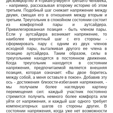
дискомфортно и «триангулирует» третьего человека,
- например, рассказывая второму историю об этом
третьем. Подобный шаг снижает напряжение между
двумя, смещая его в отношения между вторым и
третьим. Треугольник в спокойном состоянии состоит
из комфортной пары и аутсайдера.
Привилегированная позиция - быть членом пары.
Если у аутсайдера возникает напряжение, то
наиболее вероятный шаг с его стороны -
сформировать пару с одним из двух членов
исходной пары, выталкивая другого ее члена в
позицию аутсайдера. Таким образом, силы в
треугольнике находятся в постоянном движении.
Когда треугольник находится в состоянии
напряжения, предпочитаемой является внешняя
позиция, которая означает: «Вы двое боритесь
между собой, а меня оставьте в покое». Добавив эту
ось - достижения близости-избегания напряжения, -
мы получаем более наглядную картину
перемещения сил: каждый участник постоянно
стремится получить немного более комфорта или
уйти от напряжения, и каждый шаг одного требует
компенсаторных шагов со стороны других. В
состоянии напряжения, когда уже нет возможности