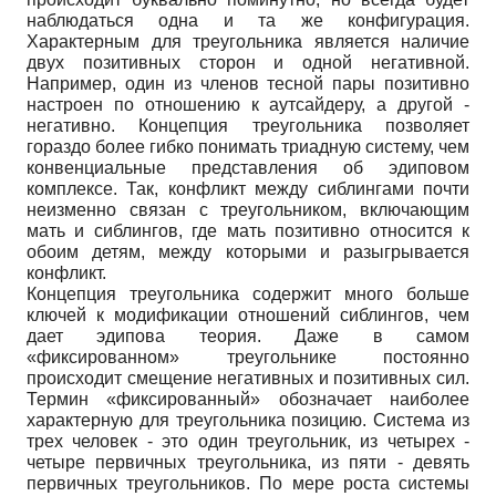
наблюдаться одна и та же конфигурация.
Характерным для треугольника является наличие
двух позитивных сторон и одной негативной.
Например, один из членов тесной пары позитивно
настроен по отношению к аутсайдеру, а другой -
негативно. Концепция треугольника позволяет
гораздо более гибко понимать триадную систему, чем
конвенциальные представления об эдиповом
комплексе. Так, конфликт между сиблингами почти
неизменно связан с треугольником, включающим
мать и сиблингов, где мать позитивно относится к
обоим детям, между которыми и разыгрывается
конфликт.
Концепция треугольника содержит много больше
ключей к модификации отношений сиблингов, чем
дает эдипова теория. Даже в самом
«фиксированном» треугольнике постоянно
происходит смещение негативных и позитивных сил.
Термин «фиксированный» обозначает наиболее
характерную для треугольника позицию. Система из
трех человек - это один треугольник, из четырех -
четыре первичных треугольника, из пяти - девять
первичных треугольников. По мере роста системы