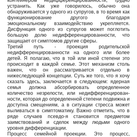
контейнером недифференцированности, трудно
устранить. Как уже говорилось, обычно она
обнаруживается у одного из супругов, в то время как
функционирование другого благодаря
эмоциональному взаимодействию укрепляется.
Дисфункция одного из супругов может поглотить
большую долю недифференцированности, что
защищает от симптомов другие сферы.
Третий путь - проекция родительской
недифференцированности на одного или более
детей. Я полагаю, что в той или иной степени это
происходит в каждой семье. Этот механизм столь
важен, что он рассматривается отдельно в
нижеследующей концепции. Суть же того, что я хочу
сказать здесь, заключается в следующем: ядерная
семья должна абсорбировать определенное
количество незрелости, или недифференцирован-
ности, которая до определенной степени подвижна и
доступна смещениям, а в ситуации стресса может
выливаться в симптоматику. Важно отметить, что в
ряде случаев псевдо-я становится предметом
заимствований и сделок между людьми одного
уровня дифференциации.
Процесс семейной проекции. Это процесс,