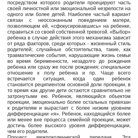
посредством которого родители проецируют часть
своей личностной или эмоциональной незрелости на
одного или более детей. Наиболее частый вариант
связан с неосознанным поведением матери,
позволяющем ей, «сфокусировавшись» на ребенке,
справиться со своей собственной тревогой. «Выбор»
ребенка в случае действия этого механизма зависит
от ряда факторов, среди которых - жизненный стиль
родителей; случайные обстоятельства, такие, как
травматические события, нарушающие жизнь семьи
во время беременности, незадолго до рождения
ребенка или сразу же после рождения; специальное
отношение к полу ребенка и пр. Чаще всего
встречается ситуация, когда один ребенок
становится реципиентом основной доли проекции, в
то время как другие дети остаются сравнительно не
затронутыми ею. Ребенок, являющийся объектом
проекции, эмоционально более остальных привязан
к родителям и вырастает с более низким уровнем
дифференциации «я». Ребенок, находящийся более
или менее вне процесса семейной проекции, может
достичь более высокого уровня дифференциации,
чем его родители.
Процесс межпоколенческой передачи. Эта