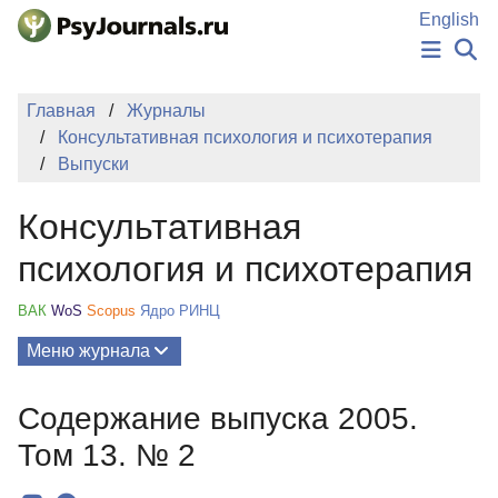
Перейти к основному содержанию
English
НОВОСТИ
Главная
Журналы
ИЗДАНИЯ
Консультативная психология и психотерапия
АВТОРЫ
Выпуски
ПОДАТЬ РУКОПИСЬ
БАЗА ЗНАНИЙ
Консультативная
КЛЮЧЕВЫЕ СЛОВА
Регистрация
Вход
психология и психотерапия
ВАК
WoS
Scopus
Ядро РИНЦ
Меню журнала
Выпуски
Содержание выпуска 2005.
О Журнале
Том 13. № 2
Миссия