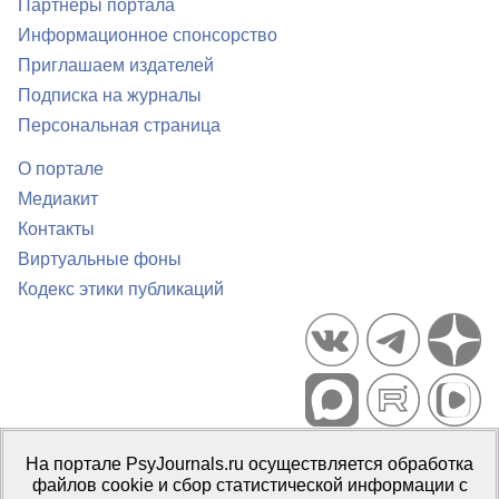
Партнеры портала
Информационное спонсорство
Приглашаем издателей
Подписка на журналы
Персональная страница
О портале
Медиакит
Контакты
Виртуальные фоны
Кодекс этики публикаций
Портал психологических изданий PsyJournals.ru, 2007–2026
На портале PsyJournals.ru осуществляется обработка
Правила использования материалов
файлов cookie и сбор статистической информации с