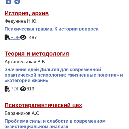
Редколлегия
История, архив
Редакционная политика
Федунина Н.Ю.
Индексирование
Психическая травма. К истории вопроса
Для авторов
PDF
1487
Рубрики
Теория и методология
Подписка
Архангельская В.В.
Контакты
Значение идей Дильтея для современной
практической психологии: «жизненные понятия» и
«категории жизни»
PDF
613
Психотерапевтический цех
Баранников А.С.
Проблема силы и слабости в современном
экзистенциальном анализе