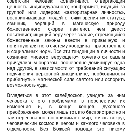
советский человек: коллективист, отвергающий
ценность индивидуального; конформист, идущий за
группой или лидером; «авторитарная личность»,
воспринимающая людей с точки зрения их статуса;
язычник, верящий в магическую природу
божественного, скорее пантеист, чем деист;
позитивист, ищущий веру через знание, стремящийся
божественные законы ввести в привычную и
понятную для него систему координат нравственных
и социальных норм. Все эти тенденции в личности и
сознании «нового верующего» сочетаются самым
причудливым образом, поочередно доминируя одна
над другой, в зависимости от требований ситуации:
подчинения церковной дисциплине, необходимости
прибегнуть к магической силе святого или оспорить
возможность чуда.
Вглядеться в этот калейдоскоп, увидеть за ним
человека с его проблемами, в перспективе их
изменения и, в конце концов, духовного
преображения, может лишь тот, кто беспристрастно и
заинтересованно воспринимает мир, жизнь вокруг,
человеческий космос в целом и каждого человека в
отдельности. Без Божьей помощи это никому