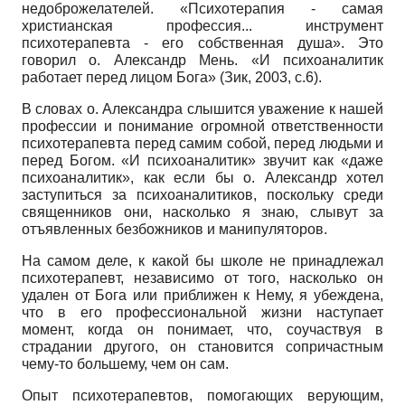
недоброжелателей. «Психотерапия - самая
христианская профессия... инструмент
психотерапевта - его собственная душа». Это
говорил о. Александр Мень. «И психоаналитик
работает перед лицом Бога» (Зик, 2003, с.6).
В словах о. Александра слышится уважение к нашей
профессии и понимание огромной ответственности
психотерапевта перед самим собой, перед людьми и
перед Богом. «И психоаналитик» звучит как «даже
психоаналитик», как если бы о. Александр хотел
заступиться за психоаналитиков, поскольку среди
священников они, насколько я знаю, слывут за
отъявленных безбожников и манипуляторов.
На самом деле, к какой бы школе не принадлежал
психотерапевт, независимо от того, насколько он
удален от Бога или приближен к Нему, я убеждена,
что в его профессиональной жизни наступает
момент, когда он понимает, что, соучаствуя в
страдании другого, он становится сопричастным
чему-то большему, чем он сам.
Опыт психотерапевтов, помогающих верующим,