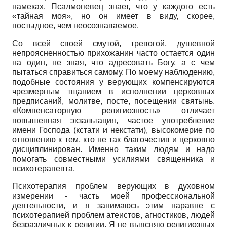
намеках. Псалмопевец знает, что у каждого есть
«тайная моя», но он имеет в виду, скорее,
постыдное, чем неосознаваемое.
Со всей своей смутой, тревогой, душевной
непроясненностью прихожанин часто остается один
на один, не зная, что адресовать Богу, а с чем
пытаться справиться самому. По моему наблюдению,
подобные состояния у верующих компенсируются
чрезмерным тщанием в исполнении церковных
предписаний, молитве, посте, посещении святынь.
«Компенсаторную религиозность» отличает
повышенная экзальтация, частое употребление
имени Господа (кстати и некстати), высокомерие по
отношению к тем, кто не так благочестив и церковно
дисциплинирован. Именно таким людям и надо
помогать совместными усилиями священника и
психотерапевта.
Психотерапия проблем верующих в духовном
измерении - часть моей профессиональной
деятельности, и я занимаюсь этим наравне с
психотерапией проблем атеистов, агностиков, людей
безразличных к религии. Я не выясняю религиозных