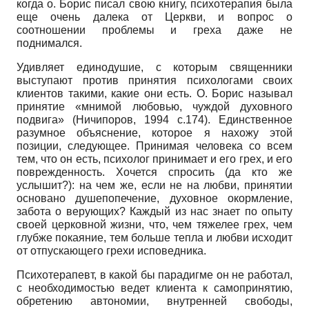
когда о. Борис писал свою книгу, психотерапия была
еще очень далека от Церкви, и вопрос о
соотношении проблемы и греха даже не
поднимался.
Удивляет единодушие, с которым священники
выступают против принятия психологами своих
клиентов такими, какие они есть. О. Борис называл
принятие «мнимой любовью, чуждой духовного
подвига» (Ничи­поров, 1994 с.174). Единственное
разумное объяснение, которое я нахожу этой
позиции, следующее. Принимая человека со всем
тем, что он есть, психолог принимает и его грех, и его
поврежденность. Хочется спросить (да кто же
услышит?): на чем же, если не на любви, принятии
основано душепопечение, духовное окормление,
забота о верующих? Каждый из нас знает по опыту
своей церковной жизни, что, чем тяжелее грех, чем
глубже покаяние, тем больше тепла и любви исходит
от отпускающего грехи исповедника.
Психотерапевт, в какой бы парадигме он не работал,
с необходимостью ведет клиента к самопринятию,
обретению автономии, внутренней свободы,