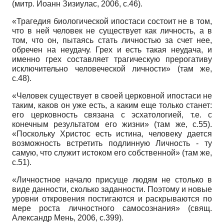
(митр. Иоанн Зизиулас, 2006, с.46).
«Трагедия биологической ипостаси состоит не в том,
что в ней человек не существует как личность, а в
том, что он, пытаясь стать личностью за счет нее,
обречен на неудачу. Грех и есть такая неудача, и
именно грех составляет трагическую прерогативу
исключительно человеческой личности» (там же,
с.48).
«Человек существует в своей церковной ипостаси не
таким, каков он уже есть, а каким еще только станет:
его церковность связана с эсхатологией, т.е. с
конечным результатом его жизни» (там же, с.55).
«Поскольку Христос есть истина, человеку дается
возможность встретить подлинную Личность - ту
самую, что служит истоком его собственной» (там же,
с.51).
«Личностное начало присуще людям не столько в
виде данности, сколько заданности. Поэтому и новые
уровни откровения постигаются и раскрываются по
мере роста личностного самосознания» (свящ.
Александр Мень, 2006, с.399).