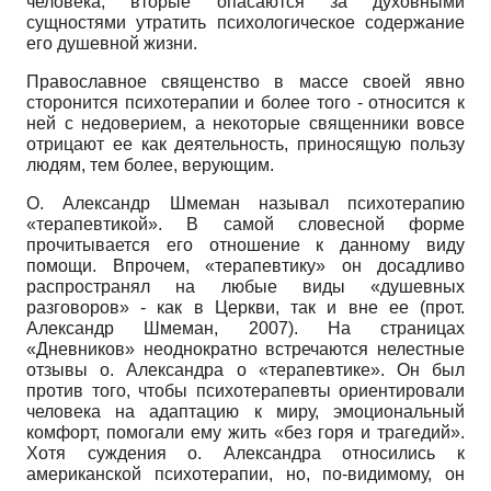
человека; вторые опасаются за духовными
сущностями утратить психологическое содержание
его душевной жизни.
Православное священство в массе своей явно
сторонится психотерапии и более того - относится к
ней с недоверием, а некоторые священники вовсе
отрицают ее как деятельность, приносящую пользу
людям, тем более, верующим.
О. Александр Шмеман называл психотерапию
«терапевтикой». В самой словесной форме
прочитывается его отношение к данному виду
помощи. Впрочем, «терапевтику» он досадливо
распространял на любые виды «душевных
разговоров» - как в Церкви, так и вне ее (прот.
Александр Шмеман, 2007). На страницах
«Дневников» неоднократно встречаются нелестные
отзывы о. Александра о «терапевтике». Он был
против того, чтобы психотерапевты ориентировали
человека на адаптацию к миру, эмоциональный
комфорт, помогали ему жить «без горя и трагедий».
Хотя суждения о. Александра относились к
американской психотерапии, но, по-видимому, он