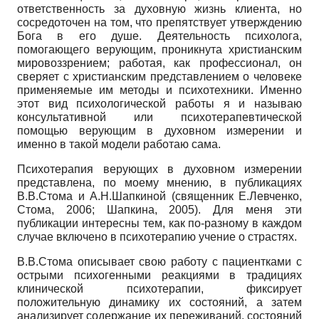
ответственность за духовную жизнь клиента, но
сосредоточен на том, что препятствует утверждению
Бога в его душе. Деятельность психолога,
помогающего верующим, проникнута христианским
мировоззрением; работая, как профессионал, он
сверяет с христианским представлением о человеке
применяемые им методы и психотехники. Именно
этот вид психологической работы я и называю
консультативной или психотерапевтической
помощью верующим в духовном измерении и
именно в такой модели работаю сама.
Психотерапия верующих в духовном измерении
представлена, по моему мнению, в публикациях
В.В.Стома и А.Н.Шапкиной (священник Е.Левченко,
Стома, 2006; Шапкина, 2005). Для меня эти
публикации интересны тем, как по-разному в каждом
случае включено в психотерапию учение о страстях.
В.В.Стома описывает свою работу с пациентками с
острыми психогенными реакциями в традициях
клинической психотерапии, фиксирует
положительную динамику их состояний, а затем
анализирует содержание их переживаний, состояний