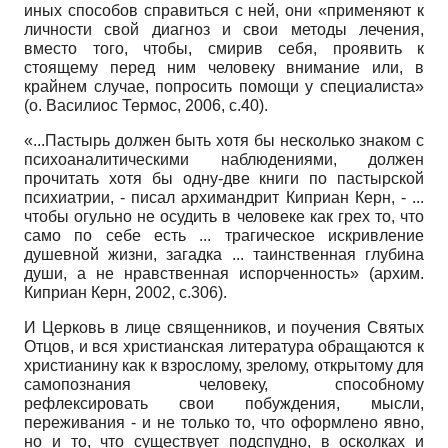
иных способов справиться с ней, они «применяют к
личности свой диагноз и свои методы лечения,
вместо того, чтобы, сми­рив себя, проявить к
стоящему перед ним человеку внимание или, в
крайнем случае, попросить помощи у специалиста»
(о. Василиос Термос, 2006, с.40).
«...Пастырь должен быть хотя бы несколько знаком с
психоаналитическими наблюдениями, должен
прочитать хотя бы одну-две книги по пастырской
психиатрии, - писал архимандрит Киприан Керн, - ...
чтобы огульно не осудить в человеке как грех то, что
само по себе есть ... трагическое искривление
душевной жизни, загадка ... таинственная глубина
души, а не нравственная испорченность» (архим.
Киприан Керн, 2002, с.306).
И Церковь в лице священников, и поучения Святых
Отцов, и вся христианская литература обращаются к
христианину как к взрослому, зрелому, открытому для
самопознания человеку, способному
рефлексировать свои побуждения, мысли,
переживания - и не только то, что оформлено явно,
но и то, что существует подспудно, в осколках и