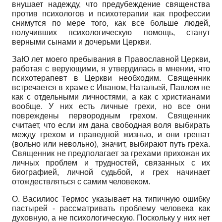
внушает надежду, что предубеждение священства
против психологов и психотерапии как профессии
снимутся по мере того, как все больше людей,
получивших психологическую помощь, станут
верными сынами и дочерьми Церкви.
ЗаЮ лет моего пребывания в Православной Церкви,
работая с верующими, я утвердилась в мнении, что
психотерапевт в Церкви необходим. Священник
встречается в храме с Иваном, Натальей, Павлом не
как с отдельными личностями, а как с христианами
вообще. У них есть личные грехи, но все они
повреждены первородным грехом. Священник
считает, что если им дана свободная воля выбирать
между грехом и праведной жизнью, и они грешат
(вольно или невольно), значит, выбирают путь греха.
Священник не предполагает за грехами прихожан их
личных проблем и трудностей, связанных с их
биографией, личной судьбой, и грех начинает
отождествляться с самим человеком.
О. Василиос Термос указывает на типичную ошибку
пастырей - рассматривать проблему человека как
духовную, а не психологическую. Поскольку у них нет