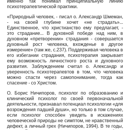
именно так понимал принципиальную линию
психотерапевтической практики.
«Природный человек, - писал о. Александр Шмеман,
- на своей глубине хочет «не страдать»...
Единственное, что христианство ему предлагает, -
это страдание... В духовной победе над ним, в
духовном «претворении» страдания - совершается
духовный рост человека, вхожденье в другое
измерение» (там же, с.237). Поддерживая человека в
его избегании страдания, психотерапия закрывает
ему возможность личностного роста и духовного
развития. Заблуждением считал о. Александр и
уверенность психотерапевтов в том, что человека
можно спасти через са­мопонимание, тогда как
спасение - со Христом.
О. Борис Ничипоров, психолог по образованию и
клинический психолог по своей первоначальной
деятельности, признавал потенциал психологии «для
возрождения падшей души», но только в том случае,
если психолог способен увидеть в искажениях
человеческой природы не симптом, не нравственный
дефект, а личный грех (Ничипоров, 1994). В те годы,