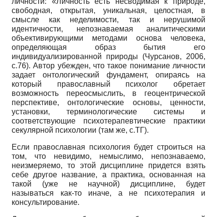
личности: «Личность есть несводимая к природе,
свободная, открытая, уникальная, целостная, в
смысле как неделимости, так и нерушимой
идентичности, непознаваемая аналитическими
объективирующими методами основа человека,
определяющая образ бытия его
индивидуализированной природы (Чурсанов, 2006,
с.76). Автор убежден, что такое понимание личности
задает онтологический фундамент, опираясь на
который православный психолог обретает
возможность переосмыслить, в геоцентрической
перспективе, онтологические основы, ценности,
установки, терминологические системы и
соответствующие психотерапевтические практики
секулярной психологии (там же, с.ТГ).
Если православная психология будет строиться на
том, что невидимо, немыслимо, непознаваемо,
неизмеряемо, то этой дисциплине придется взять
себе другое название, а практика, основанная на
такой (уже не научной) дисциплине, будет
называться как-то иначе, а не психотерапия и
консультирование.