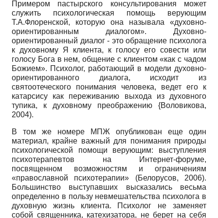
Примером пастырского консультирования может
служить психологическая помощь верующим
Т.А.Флоренской, которую она называла «духовно-
ориентированным диалогом». Духовно-
ориентированный диалог - это обращение психолога
к духовному Я клиента, к голосу его совести или
голосу Бога в нем, общение с клиентом «как с чадом
Божием». Психолог, работающий в модели духовно-
ориентированного диалога, исходит из
святоотеческого понимания человека, ведет его к
катарсису как переживанию выхода из духовного
тупика, к духовному преображению {Воловикова,
2004).
В том же номере МПЖ опубликован еще один
материал, крайне важный для понимания природы
психологической помощи верующим: выступления
психотерапевтов на Интернет-форуме,
посвященном возможностям и ограничениям
«православной психотерапии» (Белорусов, 2006).
Большинство выступавших высказались весьма
определенно в пользу невмешательства психолога в
духовную жизнь клиента. Психолог не заменяет
собой священника, катехизатора, не берет на себя