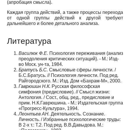
(апробация смысла).
Каждая группа действий, а также процессы перехода
от одной группы действий к другой требуют
дальнейшего и более детального анализа.
Литература
Василюк Ф.Е.
Психология переживания (анализ
преодоления критических ситу­аций). - М.: Изд-
во Моск. ун-та, 1984.
Братусъ Б.С.
Смысловые сферы личности. /
Б.С.Братусь. // Психология личнос­ти. Под ред.
Райгородского. М.: Изд. Дом «Бахрам-М», 2000.
Гаврюшин Н.К.
Русская философская
симфония (предисловие). // Смысл жизни:
Антология. / Сост., общ. ред., предисловие и
прим. Н.К.Гаврюшина. - М.: Издательская группа
«Прогресс-Культура», 1994.
Леонтьев АН.
Деятельность. Сознание.
Личность. / Избранные психологичес­кие труды:
В 2-х т.: Т.2. Под ред. В.В.Давыдова. М.: