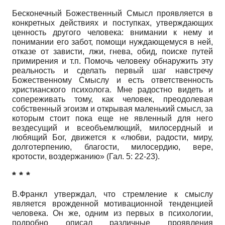
Бесконечный Божественный Смысл проявляется в
конкретных действиях и поступках, утверждающих
ценность другого человека: внимании к нему и
понимании его забот, помощи нуждающемуся в ней,
отказе от зависти, лжи, гнева, обид, поиске путей
примирения и т.п. Помочь человеку обнаружить эту
реальность и сделать первый шаг навстречу
Божественному Смыслу и есть ответственность
христианского психолога. Мне радостно видеть и
сопереживать тому, как человек, преодолевая
собственный эгоизм и открывая маленький смысл, за
которым стоит пока еще не явленный для него
вездесущий и всеобъемлющий, милосердный и
любящий Бог, движется к «любви, радости, миру,
долготерпению, благости, милосердию, вере,
кротости, воздержанию» (Гал. 5: 22-23).
* * *
В.Франкл утверждал, что стремление к смыслу
является врожденной мотивационной тенденцией
человека. Он же, одним из первых в психологии,
подробно описал различные проявления