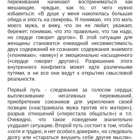
переживания начинают восприниматься как
мешающие, чуждые, как то, от чего нужно
избавиться: «В душе у меня накопилась большая
обида и злость на свекровь. Я понимаю, что это мать
моего мужа, и вижу, что он ее любит, уважает,
бережет; понимаю, что это правильно, что так надо,
но сердце говорит другое». В этой ситуации для
женщины становится очевидной несовместимость
двух содержаний ее сознания: содержания знаемого
(«понимаю», «вижу») и эмоционально насыщенного
(«сердце говорит другое»). Разрешение этого
внутреннего конфликта может идти различными
путями, и не все они ведут к открытию смысловой
реальности.
Первый путь - следование за голосом сердца:
выплескивание негативных переживаний,
приобретение союзников для укрепления своей
позиции («настраивала мужа против его матери»),
разрыв отношений («перестала общаться») и т.п.
Очевидно, что такое поведение значительно
ухудшает ситуацию. Второй путь состоит в том, чтобы
«хотя и трудно, и нет особого доверия», но следовать
долгу или «стараться внушить себе другие мысли».