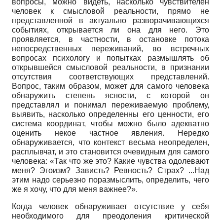
вопросы, можно видеть, насколько чувствителен
человек к смысловой реальности, прямо не
представленной в актуально разворачивающихся
событиях, открывается ли она для него. Это
проявляется, в частности, в остановке потока
непосредственных переживаний, во встречных
вопросах психологу и попытках размышлять об
открывшейся смысловой реальности, в признании
отсутствия соответствующих представлений.
Вопрос, таким образом, может для самого человека
обнаружить степень ясности, с которой он
представлял и понимал переживаемую проблему,
выявить, насколько определенны его ценности, его
система координат, чтобы можно было адекватно
оценить некое частное явления. Нередко
обнаруживается, что контекст весьма неопределен,
расплывчат, и это становится очевидным для самого
человека: «Так что же это? Какие чувства одолевают
меня? Эгоизм? Зависть? Ревность? Страх? ...Над
этим надо серьезно поразмыслить, определить, чего
же я хочу, что для меня важнее?».
Когда человек обнаруживает отсутствие у себя
необходимого для преодоления критической