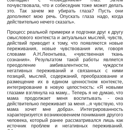
почувствовала, что и собеседник тоже может делать
это. Так зачем же убирать глаза? Пусть они
дополняют мою речь. Опускать глаза надо, когда
действительно нечего сказать».
Процесс реальной примерки и подгонки друг к другу
смыслового контекста и актуальных мыслей, чувств,
действий приводит к тому, что появляются новые
переживания, новые чувствования или, говоря
словами А.Н.Леонтьева, «чувственная ткань
сознания». Результатом такой работы является
преодоление амбивалентности, чуждости
негативных переживаний и связанных с ними
позиций, мыслей, содержаний, преобразование и
размещение их в едином ценностном контексте,
интегрирование в новую целостность: «Я новыми
глазами взглянула на маму... Теперь я не думаю, что
мама продолжает меня воспитывать - она
действительно переживает за меня ...я чувствую, что
мама хочет мне добра». Интегри­рованность
характеризуется возникновением понимания другого
человека, который ранее рассматривался лишь как
источник проблем и негативных переживаний.