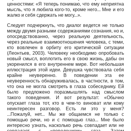
ценностями: «Я теперь понимаю, что ему неприятна
мысль, что я любила кого-то, кроме него... Мне и его
жалко и себя сдержать не могу...».
Следует подчеркнуть, что диалог ведется не только
между двумя разными содержаниями сознания, но и,
опосредствованно, через реальную деятельность,
через реальные взаимоотношения человека, с теми,
кто вовлечен в орбиту его критической ситуации
(Леонтьев, 2003). Человеку необходимо опробовать
новый смысл, воплотить его в свою жизнь, дабы он
укоренился в его внутреннем мире. Вот небольшая
иллюстрация этой идеи. Девушка чувствовала себя
крайне неуверенно. В поведении эта ее
неуверенность обнаруживалась, в частности, в том,
что она не могла смотреть в глаза собеседнику. Ей
было предложено поразмышлять над смыслом
такого поведения. И вот результат: «Обычно
опускает глаза тот, кто в чем-то виноват или кому
неинтересен разговор. Есть ли это у меня?
...Пожалуй, нет... Мы же общаемся не только с
помощью речи, но и с помощью глаз... Мне было
интересно узнать, насколько речь совпадает или не
совпадает с «поведением» глаз. Затем