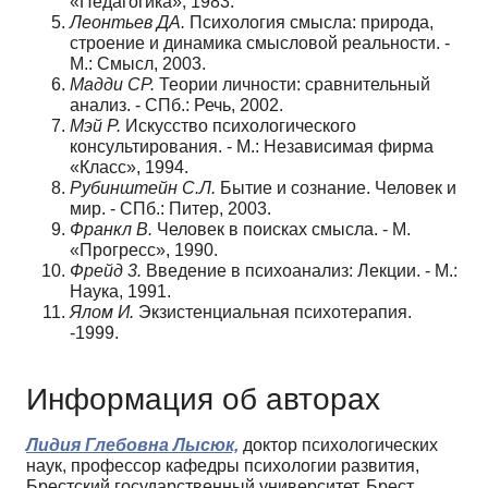
«Педагогика», 1983.
Леонтьев ДА.
Психология смысла: природа,
строение и динамика смысловой реальности. -
М.: Смысл, 2003.
Мадди СР.
Теории личности: сравнительный
анализ. - СПб.: Речь, 2002.
Мэй Р.
Искусство психологического
консультирования. - М.: Независимая фир­ма
«Класс», 1994.
Рубинштейн С.Л.
Бытие и сознание. Человек и
мир. - СПб.: Питер, 2003.
Франкл В.
Человек в поисках смысла. - М.
«Прогресс», 1990.
Фрейд 3.
Введение в психоанализ: Лекции. - М.:
Наука, 1991.
Ялом И.
Экзистенциальная психотерапия.
-1999.
Информация об авторах
Лидия Глебовна Лысюк,
доктор психологических
наук, профессор кафедры психологии развития,
Брестский государственный университет, Брест,