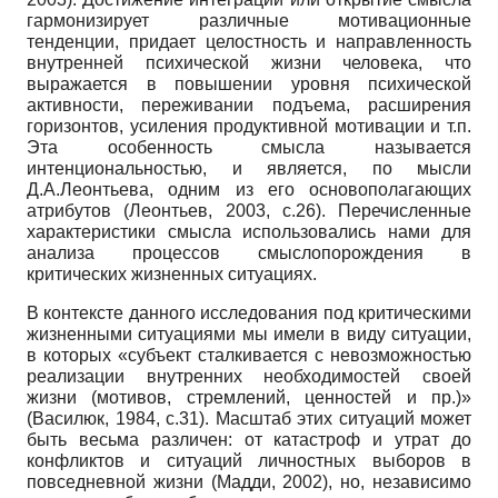
гармонизирует различные мотивационные
тенденции, придает целостность и направленность
внутренней психической жизни человека, что
выражается в повышении уровня психической
активности, переживании подъема, расширения
горизонтов, усиления продуктивной мотивации и т.п.
Эта особенность смысла называется
интенциональностью, и является, по мысли
Д.А.Леонтьева, одним из его основополагающих
атрибутов (Леон­тьев, 2003, с.26). Перечисленные
характеристики смысла использовались нами для
анализа процессов смыслопорождения в
критических жизненных ситуациях.
В контексте данного исследования под критическими
жизненными ситуациями мы имели в виду ситуации,
в которых «субъект сталкивается с невозможностью
реализации внутренних необходимостей своей
жизни (мотивов, стремлений, ценностей и пр.)»
(Василюк, 1984, с.31). Масштаб этих ситуаций может
быть весьма различен: от катастроф и утрат до
конфликтов и ситуаций личностных выборов в
повседневной жизни (Мадди, 2002), но, независимо