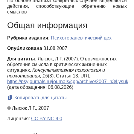
На основе анализа конкретных случаев выделяются
действия, способствующие обретению новых
смыслов
Общая информация
Рубрика издания:
Психотерапевтический цех
Опубликована
31.08.2007
Для цитаты:
Лысюк, Л.Г. (2007). О возможностях
обретения смысла в критических жизненных
ситуациях.
Консультативная психология и
психотерапия,
15
(3), Статья 13. URL:
https://psyjournals.ru/journals/cpp/archive/2007_n3/Lysuk
(дата обращения: 06.08.2026)
Копировать для цитаты
© Лысюк Л.Г., 2007
Лицензия:
CC BY-NC 4.0