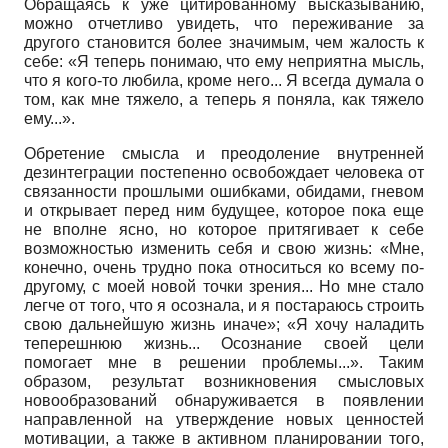
Обращаясь к уже цитированному высказыванию,
можно отчетливо увидеть, что переживание за
другого становится более значимым, чем жалость к
себе: «Я теперь понимаю, что ему неприятна мысль,
что я кого-то любила, кроме него... Я всегда думала о
том, как мне тяжело, а теперь я поняла, как тяжело
ему...».
Обретение смысла и преодоление внутренней
дезинтеграции постепенно освобождает человека от
связанности прошлыми ошибками, обидами, гневом
и открывает перед ним будущее, которое пока еще
не вполне ясно, но которое притягивает к себе
возможностью изменить себя и свою жизнь: «Мне,
конечно, очень трудно пока относиться ко всему по-
другому, с моей новой точки зрения... Но мне стало
легче от того, что я осознала, и я постараюсь строить
свою дальнейшую жизнь иначе»; «Я хочу наладить
теперешнюю жизнь... Осознание своей цели
помогает мне в решении проблемы...». Таким
образом, результат возникновения смысловых
новообразований обнаруживается в появлении
направленной на утверждение новых ценностей
мотивации, а также в активном планировании того,