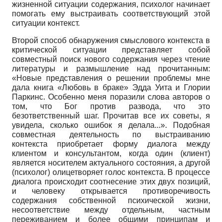
жизненной ситуации содержания, психолог начинает
помогать ему выстраивать соответствующий этой
ситуации контекст.
Второй способ обнаружения смыслового контекста в
критической ситуации представляет собой
совместный поиск нового содержания через чтение
литературы и размышление над прочитанным:
«Новые представления о решении проблемы мне
дала книга «Любовь в браке» Эдда Уита и Глории
Паркинс. Особенно меня поразили слова авторов о
том, что Бог против развода, что это
безответственный шаг. Прочитав все их советы, я
увидела, сколько ошибок я делала...». Подобная
совместная деятельность по выстраиванию
контекста приобретает форму диалога между
клиентом и консультантом, когда один (клиент)
является носителем актуального состояния, а другой
(психолог) олицетворяет голос контекста. В процессе
диалога происходит соотнесение этих двух позиций,
и человеку открывается противоречивость
содержания собственной психической жизни,
несоответствие между отдельным, частным
переживанием и более общими принципам и