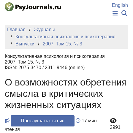
Перейти к основному содержанию
English
НОВОСТИ
Главная
Журналы
ИЗДАНИЯ
Консультативная психология и психотерапия
АВТОРЫ
Выпуски
2007. Том 15. № 3
ПОДАТЬ РУКОПИСЬ
БАЗА ЗНАНИЙ
Консультативная психология и психотерапия
КЛЮЧЕВЫЕ СЛОВА
2007. Том 15. № 3
Регистрация
Вход
ISSN: 2075-3470 / 2311-9446 (online)
О возможностях обретения
смысла в критических
жизненных ситуациях
Прослушать статью
17 мин.
2991
чтения