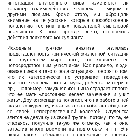
интеграция внутреннего мира; изменяется ли
характер взаимодействия человека с миром и
другими людьми. Кроме этого, мы обращали
внимание на те условия, которые способствовали
появлению тех или иных показателей смысловой
реальности. К ним, прежде всего, относились
действия психолога-консультанта.
Исходным пунктом анализа являлась
представленность критической жизненной ситуации
во внутреннем мире того, кто является ее
непосредственным участником. Как правило, люди,
оказавшиеся в такого рода ситуациях, говорят о том,
что их категорически не устраивает поведение
близкого человека (жены, мужа, ребенка, матери и
пр.). Например, замужняя женщина страдает от того,
что ее мать «постоянно делает замечания и учит
жить». Другая женщина полагает, что на работе в ней
видят конкурентку, из-за чего она избегает общения
со своей непосредственной коллегой. Студентка
злится на девушку из своей группы, потому что та, не
стараясь, получила такую же отметку, как и она,
затратив много времени на подготовку, и т.п. Эти
люди злятся, обижаются, напряжение и тревога