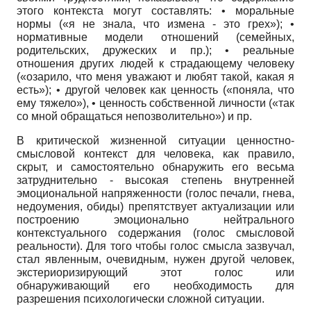
этого контекста могут составлять: • моральные
нормы («я не знала, что измена - это грех»); •
нормативные модели отношений (семейных,
родительских, дружеских и пр.); • реальные
отношения других людей к страдающему человеку
(«озарило, что меня уважают и любят такой, какая я
есть»); • другой человек как ценность («поняла, что
ему тяжело»), • ценность собственной личности («так
со мной обращаться непозволительно») и пр.
В критической жизненной ситуации ценностно-
смысловой контекст для человека, как правило,
скрыт, и самостоятельно обнаружить его весьма
затруднительно - высокая степень внутренней
эмоциональной напряженности (голос печали, гнева,
недоумения, обиды) препятствует актуализации или
построению эмоционально нейтрального
контекстуального содержания (голос смысловой
реальности). Для того чтобы голос смысла зазвучал,
стал явленным, очевидным, нужен другой человек,
экстериоризирующий этот голос или
обнаруживающий его необходимость для
разрешения психологически сложной ситуации.