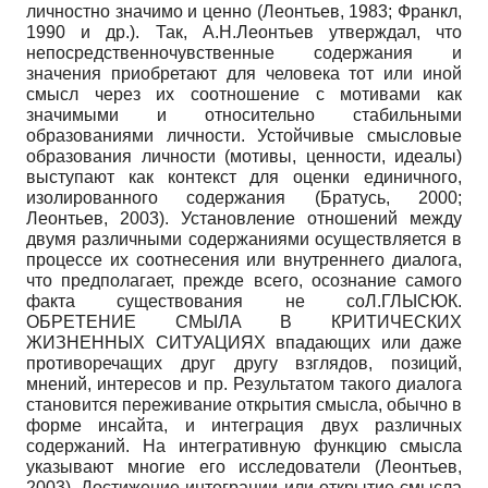
личностно значимо и ценно (Леонтьев, 1983; Франкл,
1990 и др.). Так, А.Н.Леонтьев утверждал, что
непосредственно­чувственные содержания и
значения приобретают для человека тот или иной
смысл через их соотношение с мотивами как
значимыми и относительно стабильными
образованиями личности. Устойчивые смысловые
образования личности (мотивы, ценности, идеалы)
выступают как контекст для оценки единичного,
изолированного содержания (Братусь, 2000;
Леонтьев, 2003). Установление отношений между
двумя различными содержаниями осуществляется в
процессе их соотнесения или внутреннего диалога,
что предполагает, прежде всего, осознание самого
факта существования не со­Л.ГЛЫСЮК.
ОБРЕТЕНИЕ СМЫЛА В КРИТИЧЕСКИХ
ЖИЗНЕННЫХ СИТУАЦИЯХ впадающих или даже
противоречащих друг другу взглядов, позиций,
мнений, интересов и пр. Результатом такого диалога
становится переживание открытия смысла, обычно в
форме инсайта, и интеграция двух различных
содержаний. На интегративную функцию смысла
указывают многие его исследователи (Леонтьев,
2003). Достижение интеграции или открытие смысла