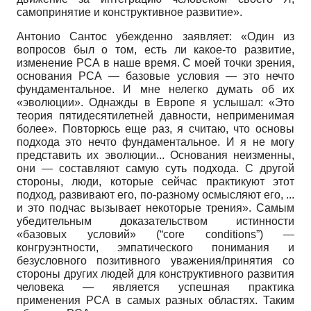
самопринятие и конструктивное развитие».
Антонио Сантос убежденно заявляет: «Один из
вопросов был о том, есть ли какое-то развитие,
изменение РСА в наше время. С моей точки зрения,
основания РСА — базовые условия — это нечто
фундаментальное. И мне нелегко думать об их
«эволюции». Однажды в Европе я услышал: «Это
теория пятидесятилетней давности, неприменимая
более». Повторюсь еще раз, я считаю, что основы
подхода это нечто фундаментальное. И я не могу
представить их эволюции... Основания неизменны,
они — составляют самую суть подхода. С другой
стороны, люди, которые сейчас практикуют этот
подход, развивают его, по-разному осмысляют его, ...
и это подчас вызывает некоторые трения». Самым
убедительным доказательством истинности
«базовых условий» (“core conditions”) —
конгруэнтности, эмпатического понимания и
безусловного позитивного уважения/принятия со
стороны других людей для конструктивного развития
человека — является успешная практика
применения РСА в самых разных областях. Таким