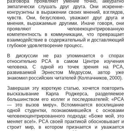
разговора проявляют умение точно, аккуратно
эмпатически слушать друг друга. Они искренне-
конгруэнтны в выражении своих мнений, взглядов,
чувств. Они, безусловно, уважают друг друга и
мнения, выражаемые другими. Иначе говоря, они
проявляют человекоцентрированную
компетентность в коммуникации, что превращает
взаимодействие в содержательный и доставляющий
глубокое удовлетворение процесс.
В дискуссии не раз упоминается о спорах
относительно РСА в самом Центре изучения
человека. С одной из точек зрения на РСА,
развиваемой Эрнестом Медоусом, автор уже
знакомил российских читателей (Колпачников, 2000).
Завершая эту короткую статью, хочется повторить
высказывание Карла Роджерса, разделяемое
большинством его коллег и последователей: «РСА
— это вызов миру». Вспоминается восклицание
одной студентки, познакомившейся с основами
человекоцентрированного подхода: «Боже мой, это
меняет все!». РСА своей практикой обосновывает и
строит мир, в котором признается и уважается