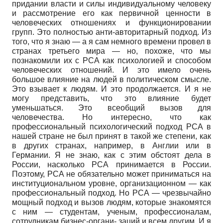
придании власти и силы индивидуальному человеку
и рассмотрение его как первичной ценности в
человеческих отношениях и функционировании
групп. Это полностью анти-авторитарный подход. Из
того, что я знаю — а я сам немного времени провел в
странах третьего мира — но, похоже, что мы
познакомили их с РСА как психологией и способом
человеческих отношений. И это имело очень
большое влияние на людей в политическом смысле.
Это взывает к людям. И это продолжается. И я не
могу представить, что это влияние будет
уменьшаться. Это всеобщий вызов для
человечества. Но интересно, что как
профессиональный психологический подход РСА в
нашей стране не был принят в такой же степени, как
в других странах, например, в Англии или в
Германии. Я не знаю, как с этим обстоят дела в
России, насколько РСА принимается в России.
Поэтому, РСА не обязательно может приниматься на
институциональном уровне, организационном — как
профессиональный подход. Но РСА — чрезвычайно
мощный подход и вызов людям, которые знакомятся
с ним — студентам, ученым, профессионалам,
сотрудникам бизнес-органи- заций и всем другим. И я