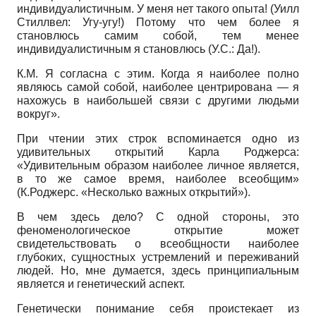
индивидуалистичным. У меня нет такого опыта! (Уилл
Стиллвел: Угу-угу!) Потому что чем более я
становлюсь самим собой, тем менее
индивидуалистичным я становлюсь (У.С.: Да!).
К.М. Я согласна с этим. Когда я наиболее полно
являюсь самой собой, наиболее центрирована — я
нахожусь в наибольшей связи с другими людьми
вокруг».
При чтении этих строк вспоминается одно из
удивительных открытий Карла Роджерса:
«Удивительным образом наиболее личное является,
в то же самое время, наиболее всеобщим»
(К.Роджерс. «Несколько важных открытий»).
В чем здесь дело? С одной стороны, это
феноменологическое открытие может
свидетельствовать о всеобщности наиболее
глубоких, сущностных устремлений и переживаний
людей. Но, мне думается, здесь принципиальным
является и генетический аспект.
Генетически понимание себя проистекает из