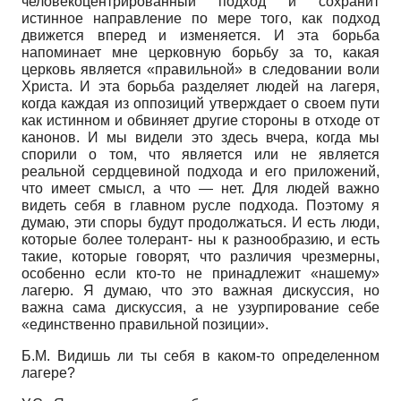
человекоцентри­рованный подход и сохранит
истинное направление по мере того, как подход
движется вперед и изменяется. И эта борьба
напоминает мне церковную борьбу за то, какая
церковь является «правильной» в следовании воли
Христа. И эта борьба разделяет людей на лагеря,
когда каждая из оппозиций утверждает о своем пути
как истинном и обвиняет другие стороны в отходе от
канонов. И мы видели это здесь вчера, когда мы
спорили о том, что является или не является
реальной сердцевиной подхода и его приложений,
что имеет смысл, а что — нет. Для людей важно
видеть себя в главном русле подхода. Поэтому я
думаю, эти споры будут продолжаться. И есть люди,
которые более толерант- ны к разнообразию, и есть
такие, которые говорят, что различия чрезмерны,
особенно если кто-то не принадлежит «нашему»
лагерю. Я думаю, что это важная дискуссия, но
важна сама дискуссия, а не узур­пирование себе
«единственно правильной позиции».
Б.М. Видишь ли ты себя в каком-то определенном
лагере?