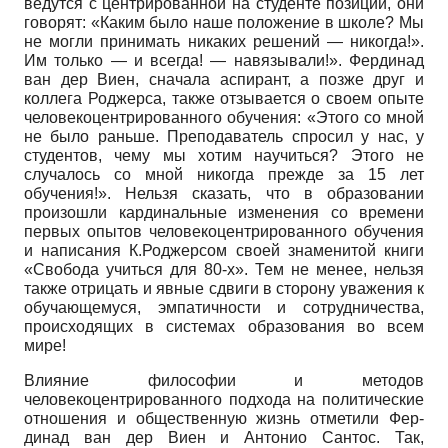
ведутся с центрированной на студенте позиции, они
говорят: «Каким было наше положение в школе? Мы
не могли принимать никаких решений — никогда!».
Им только — и всегда! — навязывали!». Фердинад
ван дер Виен, сначала аспирант, а позже друг и
коллега Роджерса, также отзывается о своем опыте
чело­векоцентрированного обучения: «Этого со мной
не было раньше. Преподаватель спросил у нас, у
студентов, чему мы хотим научиться? Этого не
случалось со мной никогда прежде за 15 лет
обучения!». Нельзя сказать, что в образовании
произошли кардинальные изменения со времени
первых опытов человекоцентрированного обучения
и написания К.Роджерсом своей знаменитой книги
«Свобода учиться для 80-х». Тем не менее, нельзя
также отрицать и явные сдвиги в сторону уважения к
обучающемуся, эмпатичности и сотрудничества,
происходящих в системах образования во всем
мире!
Влияние философии и методов
человекоцентрированного подхода на политические
отношения и общественную жизнь отметили Фер-
динад ван дер Виен и Антонио Сантос. Так,