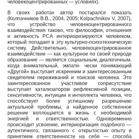
человекоцентриро­ванных — условиях).
В своих работах автор постарался показать
(Колпачников В.В., 2004, 2005; Kolpachnikov V, 2007),
что устройство человекоцентрированно­го
взаимодействия таково, что философия, отношения
и активность РСА интериоризируются человеком,
который попадает в эту культурно-психотехническую
систему. Действительно, человекоцентрирован­ное
взаимодействие — как культурное по своей природе
образование — является социальным, диалогичным,
когда внимательный, эмпати- чески понимающий
«Другой» выступает искренним и заинтересованным
свидетелем переживаний и поисков человека. Это
заинтересованное участливое соприсутствие
выступает катализатором рефлексивной позиции,
сенситивности, интуиции и интеллекта человека, что
способствует более успешному разрешению
актуальной проблемы, а найденное собственное
решение воплощается в жизнь с необходимой
энергией и ответственностью. Одновременно
происходит усвоение, интериоризация подобного —
аутентичного, связанного с открытостью опыту и
принятием ответственности на себя — способа