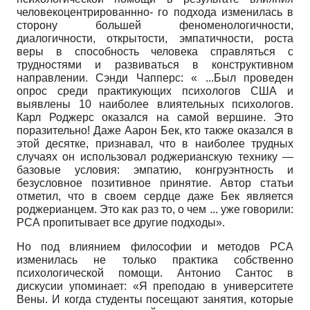
человекоцентрированнно- го подхода изменилась в
сторону большей феноменологичности,
диалогичности, открытости, эмпатичности, роста
веры в способность человека справляться с
трудностями и развиваться в конструктивном
направлении. Сэнди Чапперс: « ...Был проведен
опрос среди практикующих психологов США и
выявлены 10 наиболее влиятельных психологов.
Карл Роджерс оказался на самой вершине. Это
поразительно! Даже Аарон Бек, кто также оказался в
этой десятке, признавал, что в наиболее трудных
случаях он использовал роджерианскую технику —
базовые условия: эмпатию, конгруэнтность и
безусловное позитивное принятие. Автор статьи
отметил, что в своем сердце даже Бек является
роджерианцем. Это как раз то, о чем ... уже говорили:
РСА пропитывает все другие подходы».
Но под влиянием философии и методов РСА
изменилась не только практика собственно
психологической помощи. Антонио Сантос в
дискусии упоминает: «Я преподаю в университете
Вены. И когда студенты посещают занятия, которые