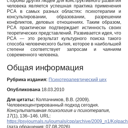
стороны других людей для конструктивного развития
человека является успешная практика применения
РСА в самых разных областях: психотерапии и
консультировании, образовании, разрешении
конфликтов, деловых отношениях. Таким образом,
РСА практически подтверждает истинность своих
теоретических представлений. Развивается идея, что
РСА — это результат культурного поиска такого
способа человеческого бытия, которое в наибольшей
степени соответствует запросам и чаяниям
современного человека.
Общая информация
Рубрика издания:
Психотерапевтический цех
Опубликована
18.03.2010
Для цитаты:
Колпачников, В.В. (2009).
Человекоцентрированный подход сегодня.
Консультативная психология и психотерапия,
17
(1), 136–146. URL:
https://psyjournals.ru/journals/cpp/archive/2009_n1/Kolpac
(дата обращения: 07.08.2026)