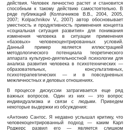
действия. Человек личностно растет и становится
способным к такому действию самостоятельно. В
ряде публикаций (Колпачников В.В., 2004, 2005,
2007; Kolpachnikov V., 2007) автор обосновывает
уместность и продуктивность применения концепта
«социальная ситуация развития» для понимания
изменения человека в ситуации применения
«базовых» человекоцентрированных условий.
Данный пример является иллюстрацией
методологического потенциала теоретического
аппарата культурно-деятельностной психологии для
анализа развития человека в психотехнических —
образовательных, консультативных,
психотерапевтических — и в повседневных
межличностных и деловых отношениях.
В процессе дискуссии затрагивается еще ряд
важных вопросов. Один из них — это вопрос
индивидуализма и связи с людьми. Приведем
некоторые выдержки из обсуждения:
«Антонио Сантос. Я недавно услышал критику, что
человекоцент­рированный подход — каким Карл
Роджерс развил его — является слишком