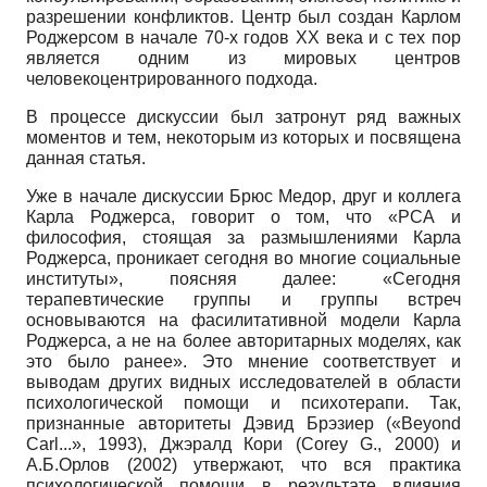
разрешении конфликтов. Центр был создан Карлом
Роджерсом в начале 70-х годов ХХ века и с тех пор
является одним из мировых центров
человекоцентрированного подхода.
В процессе дискуссии был затронут ряд важных
моментов и тем, некоторым из которых и посвящена
данная статья.
Уже в начале дискуссии Брюс Медор, друг и коллега
Карла Род­жерса, говорит о том, что «РСА и
философия, стоящая за размышлениями Карла
Роджерса, проникает сегодня во многие социальные
институты», поясняя далее: «Сегодня
терапевтические группы и группы встреч
основываются на фасилитативной модели Карла
Роджер­са, а не на более авторитарных моделях, как
это было ранее». Это мнение соответствует и
выводам других видных исследователей в области
психологической помощи и психотерапи. Так,
признанные авторитеты Дэвид Брэзиер («Beyond
Carl...», 1993), Джэралд Кори (Corey G., 2000) и
А.Б.Орлов (2002) утвержают, что вся практика
психологической помощи в результате влияния