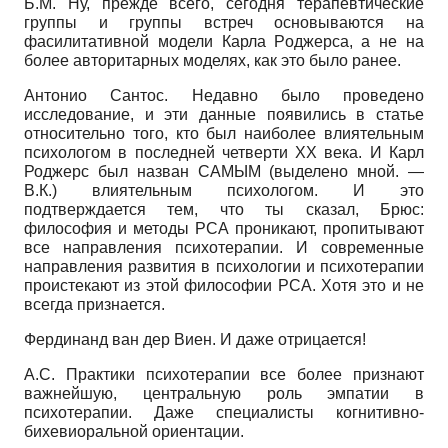
Б.М. Ну, прежде всего, сегодня терапевтические
группы и группы встреч основываются на
фасилитативной модели Карла Роджерса, а не на
более авторитарных моделях, как это было ранее.
Антонио Сантос. Недавно было проведено
исследование, и эти данные появились в статье
относительно того, кто был наиболее влиятельным
психологом в последней четверти ХХ века. И Карл
Роджерс был назван САМЫМ (выделено мной. —
В.К.) влиятельным психологом. И это
подтверждается тем, что ты сказал, Брюс:
философия и методы РСА проникают, пропитывают
все направления психотерапии. И современные
направления развития в психологии и психотерапии
проистекают из этой философии РСА. Хотя это и не
всегда признается.
Фердинанд ван дер Виен. И даже отрицается!
А.С. Практики психотерапии все более признают
важнейшую, центральную роль эмпатии в
психотерапии. Даже специалисты когнитив­но-
бихевиоральной ориентации.