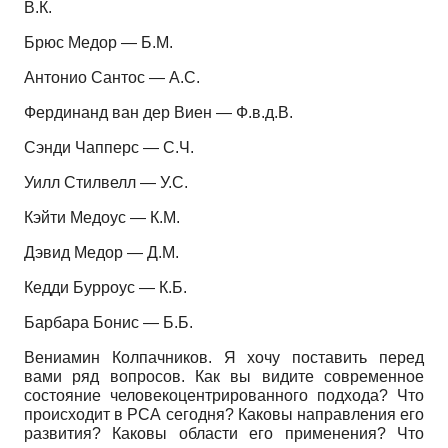
В.К.
Брюс Медор — Б.М.
Антонио Сантос — А.С.
Фердинанд ван дер Виен — Ф.в.д.В.
Сэнди Чапперс — С.Ч.
Уилл Стилвелл — У.С.
Кэйти Медоус — К.М.
Дэвид Медор — Д.М.
Кедди Бурроус — К.Б.
Барбара Бонис — Б.Б.
Вениамин Колпачников. Я хочу поставить перед
вами ряд вопросов. Как вы видите современное
состояние человекоцентрированного подхода? Что
происходит в РСА сегодня? Каковы направления его
развития? Каковы области его применения? Что