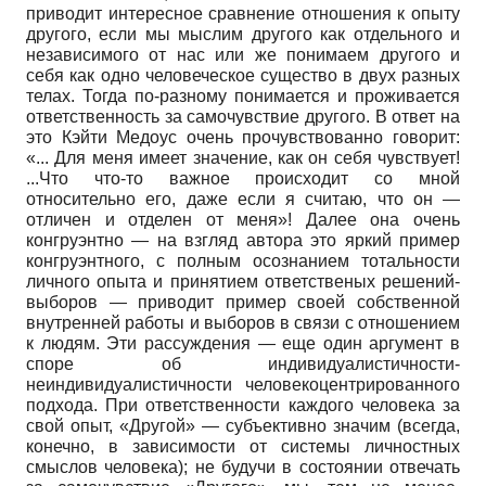
приводит интересное сравнение отношения к опыту
другого, если мы мыслим другого как отдельного и
независимого от нас или же понимаем другого и
себя как одно человеческое существо в двух разных
телах. Тогда по-разному понимается и проживается
ответственность за самочувствие другого. В ответ на
это Кэйти Медоус очень прочувствованно говорит:
«... Для меня имеет значение, как он себя чувствует!
...Что что-то важное происходит со мной
относительно его, даже если я считаю, что он —
отличен и отделен от меня»! Далее она очень
конгруэнтно — на взгляд автора это яркий пример
конгруэнтного, с полным осознанием тотальности
личного опыта и принятием ответственых решений-
выборов — приводит пример своей собственной
внутренней работы и выборов в связи с отношением
к людям. Эти рассуждения — еще один аргумент в
споре об индивидуалистичности-
неиндивидуалистичности человекоцентри­рованного
подхода. При ответственности каждого человека за
свой опыт, «Другой» — субъективно значим (всегда,
конечно, в зависимости от системы личностных
смыслов человека); не будучи в состоянии отвечать