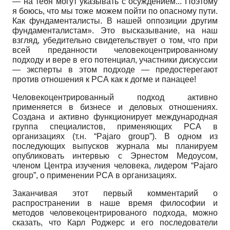
— на тебя могут указывать с осуждением... Поэтому
я боюсь, что мы тоже можем пойти по опасному пути.
Как фундаменталисты. В нашей оппозиции другим
фундаменталистам». Это высказывание, на наш
взгляд, убедительно свидетельствует о том, что при
всей преданности человекоцентриро­ванному
подходу и вере в его потенциал, участники дискуссии
— эксперты в этом подходе — предостерегают
против отношения к РСА как к догме и панацее!
Человекоцентрированный подход активно
применяется в бизнесе и деловых отношениях.
Создана и активно функционирует международная
группа специалистов, применяющих РСА в
организациях (т.н. “Pajaro group”). В одном из
последующих выпусков журнала мы планируем
опубликовать интервью с Эрнестом Медоусом,
членом Центра изучения человека, лидером “Pajaro
group”, о применении РСА в организациях.
Заканчивая этот первый комментарий о
распространении в наше время философии и
методов человекоцентрированого подхода, можно
сказать, что Карл Роджерс и его последователи