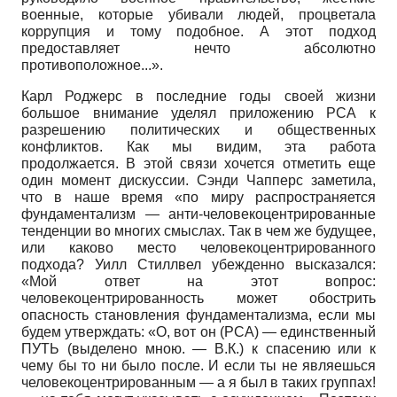
военные, которые убивали людей, процветала
коррупция и тому подобное. А этот подход
предоставляет нечто абсолютно
противоположное...».
Карл Роджерс в последние годы своей жизни
большое внимание уделял приложению РСА к
разрешению политических и общественных
конфликтов. Как мы видим, эта работа
продолжается. В этой связи хочется отметить еще
один момент дискуссии. Сэнди Чапперс заметила,
что в наше время «по миру распространяется
фундаментализм — анти-человекоцентрированные
тенденции во многих смыслах. Так в чем же будущее,
или каково место человекоцентрированно­го
подхода? Уилл Стиллвел убежденно высказался:
«Мой ответ на этот вопрос:
человекоцентрированность может обострить
опасность становления фундаментализма, если мы
будем утверждать: «О, вот он (РСА) — единственный
ПУТЬ (выделено мною. — В.К.) к спасению или к
чему бы то ни было после. И если ты не являешься
челове­коцентрированным — а я был в таких группах!