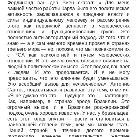
Фердинанд ван дер Виен сказал: «...Для меня
важной частью работы Карла была его политическая
активность, заключавшаяся в придании власти и
силы индивидуальному человеку и рассмотрение
этого как первичной ценности в человеческих
отношениях и функционировании групп. Это
полностью анти-авторитарный подход. Из того, что я
знаю — а я сам немного времени провел в странах
третьего мира — но, похоже, что мы познакомили их
с РСА как психологией и путем человеческих
отношений. И это имело очень большое влияние на
людей в политическом смысле. Этот подход взывает
к людям. И это продолжается. И я не могу
представить, что это влияние будет уменьшаться.
Это всеобщий вызов для человечества». Антонио
Сантос, подхватывая и развивая эту тему, отметил:
«Я не думаю что это — будущее, это — настоящее.
Как, например, в странах вроде Бразилии. Это
огромный вызов, и в Бразилии роджерианский
подход очень хорошо известен. У нас, у бразильцев,
есть этот голод внутри — расти и становиться в
наибольшей степени теми, кем мы можем стать.
Нашей страной в течение долгого времени
руководило военное правительство, жесткие