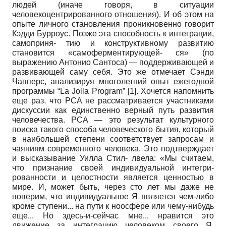
людей (иначе говоря, в ситуации
человекоцентрированного отношения). И об этом на
опыте личного становления проникновенно говорит
Кэдди Бурроус. Позже эта способность к интеграции,
самоприня- тию и конструктивному развитию
становится «самоферментирующей- ся» (по
выражению Антонио Сантоса) — поддерживающей и
развивающей саму себя. Это же отмечает Сэнди
Чапперс, анализируя многолетний опыт ежегодной
программы “La Jolla Program” [1]. Хочется напомнить
еще раз, что РСА не рассматривается участниками
дискуссии как единственно верный путь развития
человечества. РСА — это результат культурного
поиска такого способа человеческого бытия, который
в наибольшей степени соответствует запросам и
чаяниям современного человека. Это подтверждает
и высказывание Уилла Стил- лвела: «Мы считаем,
что признание своей индивидуальной интегри­
рованности и целостности является ценностью в
мире. И, может быть, через сто лет мы даже не
поверим, что индивидуальное Я является чем-либо
кроме ступени... на пути к ноосфере или чему-нибудь
еще... Но здесь-и-сейчас мне... нравится это
движение за интеграцию человеком своего Я,