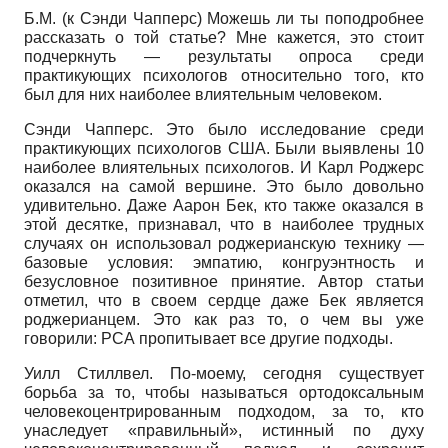
Б.М. (к Сэнди Чапперс) Можешь ли ты поподробнее
рассказать о той статье? Мне кажется, это стоит
подчеркнуть — результаты опроса среди
практикующих психологов относительно того, кто
был для них наиболее влиятельным человеком.
Сэнди Чапперс. Это было исследование среди
практикующих психологов США. Были выявлены 10
наиболее влиятельных психологов. И Карл Роджерс
оказался на самой вершине. Это было довольно
удивительно. Даже Аарон Бек, кто также оказался в
этой десятке, признавал, что в наиболее трудных
случаях он использовал роджерианскую технику —
базовые условия: эмпатию, конгруэнтность и
безусловное позитивное принятие. Автор статьи
отметил, что в своем сердце даже Бек является
роджерианцем. Это как раз то, о чем вы уже
говорили: РСА пропитывает все другие подходы.
Уилл Стиллвел. По-моему, сегодня существует
борьба за то, чтобы называться ортодоксальным
человекоцентрированным подходом, за то, кто
унаследует «правильный», истинный по духу