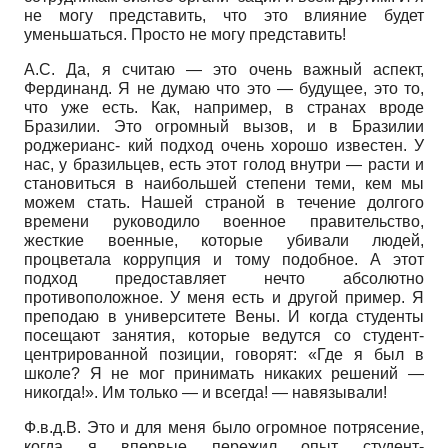
не могу представить, что это влияние будет
уменьшаться. Просто не могу представить!
А.С. Да, я считаю — это очень важный аспект,
Фердинанд. Я не думаю что это — будущее, это то,
что уже есть. Как, например, в странах вроде
Бразилии. Это огромный вызов, и в Бразилии
роджерианс- кий подход очень хорошо известен. У
нас, у бразильцев, есть этот голод внутри — расти и
становиться в наибольшей степени теми, кем мы
можем стать. Нашей страной в течение долгого
времени руководило военное правительство,
жесткие военные, которые убивали людей,
процветала коррупция и тому подобное. А этот
подход предоставляет нечто абсолютно
противоположное. У меня есть и другой пример. Я
преподаю в университете Вены. И когда студенты
посещают занятия, которые ведутся со студент-
центрированной позиции, говорят: «Где я был в
школе? Я не мог принимать никаких решений —
никогда!». Им только — и всегда! — навязывали!
Ф.в.д.В. Это и для меня было огромное потрясение,
когда я впервые пережил опыт студент-