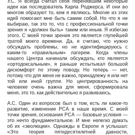
У.С. Я всегда считал себя перенявшим некоторые
идеи как последователь Карла Роджерса. И они во
многом образуют то, кем я являюсь. Многие из этих
идей помогают мне быть самим собой. Но что я не
выбираю, так это то, что с профессиональной точки
зрения я «должен быть» таким или иным. Я избегаю
этого. С моей точки зрения это является глупейшей
тратой моего времени. Да, я считаю, что нужно
обсуждать проблемы, но не идентифицируюсь с
каким-то «правильным» лагерем. Когда члены
нашего Центра начинали обсуждать, кто является
«ортодоксальным», я раньше испытывал большой
дискомфорт по этому поводу. Но теперь — нет,
потому что для меня не важно, принадлежу я или нет
той или иной группе. Но центрированность на
человеке очень важна для меня, сформировала
меня, это то, как действительно я развиваюсь.
А.С. Один из вопросов был о том, есть ли какое-то
развитие, изменение РСА в наше время. С моей
точки зрения, основания РСА — базовые условия —
это нечто фундаментальное. И мне нелегко думать
об их «эволюции». Однажды в Европе я услышал:
«Это теория пятидесятилетней давности,