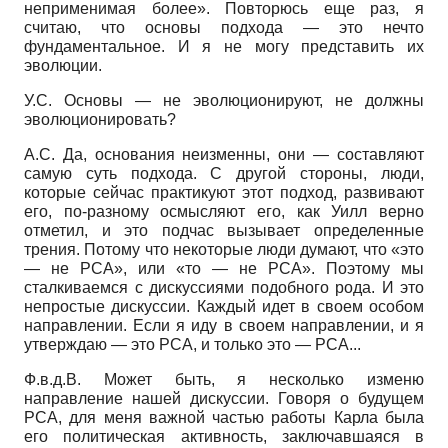
неприменимая более». Повторюсь еще раз, я
считаю, что основы подхода — это нечто
фундаментальное. И я не могу представить их
эволюции.
У.С. Основы — не эволюционируют, не должны
эволюционировать?
А.С. Да, основания неизменны, они — составляют
самую суть подхода. С другой стороны, люди,
которые сейчас практикуют этот подход, развивают
его, по-разному осмысляют его, как Уилл верно
отметил, и это подчас вызывает определенные
трения. Потому что некоторые люди думают, что «это
— не РСА», или «то — не РСА». Поэтому мы
сталкиваемся с дискуссиями подобного рода. И это
непростые дискуссии. Каждый идет в своем особом
направлении. Если я иду в своем направлении, и я
утверждаю — это РСА, и только это — РСА...
Ф.в.д.В. Может быть, я несколько изменю
направление нашей дискуссии. Говоря о будущем
РСА, для меня важной частью работы Карла была
его политическая активность, заключавшаяся в