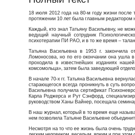
18 июля 2012 года на 80-м году жизни после
протяжении 10 лет была главным редактором н
Каждый, кто знал Татьяну Васильевну, не може
ведущий научный сотрудник Психологическо
психотерапии ПИ РАО, и в то же время – тала
Татьяна Васильевна в 1953 г. закончила о
Ломоносова, но по его окончании она ушла в
проходила в известнейших изданиях нашей
комсомольца», затем была заведующей отдело
В начале 70-х гг. Татьяна Васильевна вернул
старающегося всегда проникнуть в суть вопрос
Васильевна получила сертификат Психоневрол
Карла Роджерса и Рут Сэнфорд, специализир
руководством Ханы Вайнер, посещала семинар
В наш журнал, который в то время еще называ
нем позволила Татьяне Васильевне объединить
Несмотря на то что ее жизнь была очень труд
легким человеком, веселым, ярким и при этом 