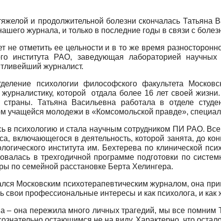
 тяжелой и продолжительной болезни скончалась Татьяна 
ашего журнала, и только в последние годы в связи с болез
т не отметить ее цельности и в то же время разносторонно
го института РАО, заведующая лабораторией научных 
нтливейший журналист.
тделение психологии философского факультета Московск
 журналистику, которой отдала более 16 лет своей жизн
 страны. Татьяна Васильевна работала в отделе студе
м учащейся молодежи в «Комсомольской правде», специал
ась в психологию и стала научным сотрудником ПИ РАО. Все
а, включающегося в деятельность, которой занята, до кон
огического института им. Бехтерева по клинической псих
овалась в трехгодичной программе подготовки по систем
ы по семейной расстановке Берта Хелингера.
лся Московским психотерапевтическим журналом, она пришл
 свои профессиональные интересы и как психолога, и как 
на – она пережила много личных трагедий, мы все помним
сознательно остающимся не на виду. Характерно, что остал