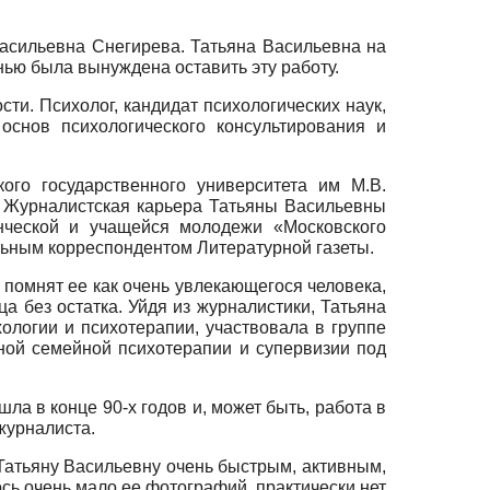
Васильевна Снегирева. Татьяна Васильевна на
нью была вынуждена оставить эту работу.
сти. Психолог, кандидат психологических наук,
основ психологического консультирования и
ого государственного университета им М.В.
и. Журналистская карьера Татьяны Васильевны
нческой и учащейся молодежи «Московского
ьным корреспондентом Литературной газеты.
 помнят ее как очень увлекающегося человека,
ца без остатка. Уйдя из журналистики, Татьяна
ологии и психотерапии, участвовала в группе
ной семейной психотерапии и супервизии под
а в конце 90-х годов и, может быть, работа в
журналиста.
 Татьяну Васильевну очень быстрым, активным,
ось очень мало ее фотографий, практически нет