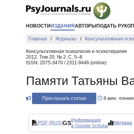
Перейти к основному содержанию
НОВОСТИ
ИЗДАНИЯ
АВТОРЫ
ПОДАТЬ РУКО
Главная
Журналы
Консультативная пси
Консультативная психология и психотерапия
2012. Том 20. № 2. С. 5–8
ISSN: 2075-3470 / 2311-9446 (online)
Памяти Татьяны В
Прослушать статью
8 мин. чтения
Информация
GS
PDF (RUS)
Метрики
в Google Scholar