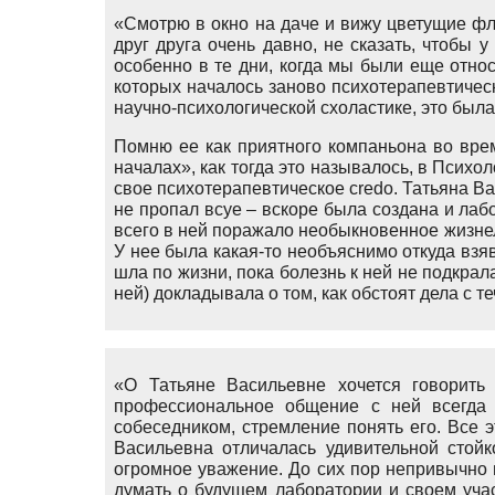
«Смотрю в окно на даче и вижу цветущие фл
друг друга очень давно, не сказать, чтобы 
особенно в те дни, когда мы были еще отн
которых началось заново психотерапевтиче
научно-психологической схоластике, это был
Помню ее как приятного компаньона во вре
началах», как тогда это называлось, в Психо
свое психотерапевтическое credo. Татьяна В
не пропал всуе – вскоре была создана и лаб
всего в ней поражало необыкновенное жизнел
У нее была какая-то необъяснимо откуда взяв
шла по жизни, пока болезнь к ней не подкрала
ней) докладывала о том, как обстоят дела с 
«О Татьяне Васильевне хочется говорить
профессиональное общение с ней всегда 
собеседником, стремление понять его. Все 
Васильевна отличалась удивительной стой
огромное уважение. До сих пор непривычно 
думать о будущем лаборатории и своем уча