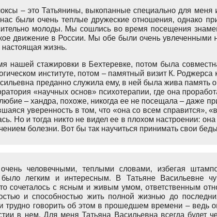
оксы – это Татьянины, выкопанные специально для меня 
у нас были очень теплые дружеские отношения, однако пр
осительно молоды. Мы сошлись во время посещения знамен
ское движение в России. Мы обе были очень увлеченными 
а настоящая жизнь.
мя нашей стажировки в Бехтеревке, потом была совместн
логическом институте, потом – памятный визит К. Роджерса к
асильевна преданно служила ему, в ней была жива память о
оратория «научных основ» психотерапии, где она проработ
юбие – хандра, похоже, никогда ее не посещала – даже п
шаяся уверенность в том, что «она со всем справится», «
сь. Но и тогда никто не видел ее в плохом настроении: она 
течением болезни. Вот бы так научиться принимать свои беды
 очень человечными, теплыми словами, избегая штам
было легким и интересным. В Татьяне Васильевне чув
это сочеталось с ясным и живым умом, ответственным отн
костью и способностью жить полной жизнью до последн
и трудно говорить об этом в прошедшем времени – ведь о
стии в нем. Для меня Татьяна Васильевна всегда будет ч