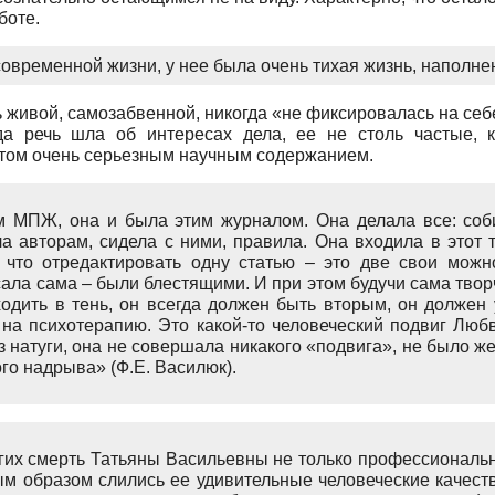
боте.
овременной жизни, у нее была очень тихая жизнь, наполне
ь живой, самозабвенной, никогда «не фиксировалась на себ
да речь шла об интересах дела, ее не столь частые, к
том очень серьезным научным содержанием.
 МПЖ, она и была этим журналом. Она делала все: соб
а авторам, сидела с ними, правила. Она входила в этот 
 что отредактировать одну статью – это две свои мож
исала сама – были блестящими. И при этом будучи сама тв
одить в тень, он всегда должен быть вторым, он должен 
на психотерапию. Это какой-то человеческий подвиг Любв
натуги, она не совершала никакого «подвига», не было же
ого надрыва» (Ф.Е. Василюк).
огих смерть Татьяны Васильевны не только профессиональн
ым образом слились ее удивительные человеческие качест