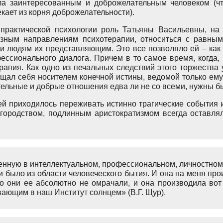
а заинтересованным и доброжелательным человеком (чт
кает из корня доброжелательности).
 практической психологии роль Татьяны Васильевны, на
азным направлениям психотерапии, относиться с равным
и людям их представляющим. Это все позволяло ей – как 
ссионального диалога. Причем в то самое время, когда, 
рапия. Как одно из печальных следствий этого торжества
щал себя носителем конечной истины, ведомой только ему 
ельные и добрые отношения едва ли не со всеми, нужны б
ей приходилось переживать истинно трагические события 
агородством, подлинным аристократизмом всегда оставлял
нную в интеллектуальном, профессиональном, личностном, 
ни было из области человеческого бытия. И она на меня про
но они ее абсолютно не омрачали, и она производила вот
ающим в наш Институт солнцем» (В.Г. Щур).