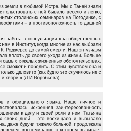
из земли в любимой Истре. Мы с Таней знали
иятельствовать с ней бывало весело и легко,
итых столинских семинаров на Погодинке, с
неофитами – в противоположность тогдашней
ая работа в консультации «на общественных
 нам в Институт, когда многие из нас выбрали
 К. Роджерсе до самой смерти. Наш энтузиазм
ала вплоть до своего ухода из жизни. Больше
ри самых тяжелых жизненных обстоятельствах.
все сможет и победит». С этим чувством она и
только деловито (как будто это случилось не с
 и хвори!» (Л.И.Воробьева)
пов и официального языка. Наше личное и
ствовалась искренняя заинтересованность
ошением к делу и своей роли в нем. Татьяна
их своих дней – это восхищало и вызывало
на, даже будучи тяжело больной, продолжала
еловеком, воспоминание о котором вызывает