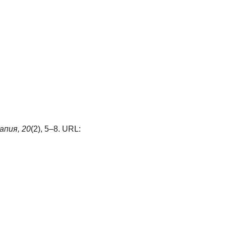
апия,
20
(2), 5–8. URL: