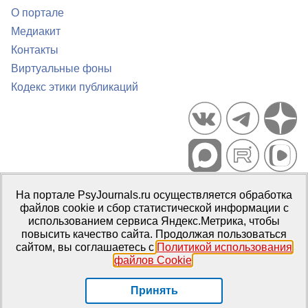
О портале
Медиакит
Контакты
Виртуальные фоны
Кодекс этики публикаций
Портал психологических изданий PsyJournals.ru, 2007–2026
На портале PsyJournals.ru осуществляется обработка
Правила использования материалов
файлов cookie и сбор статистической информации с
Свидетельство регистрации СМИ
Эл № ФС77-66447 от 14 июля
использованием сервиса Яндекс.Метрика, чтобы
2016 г.
повысить качество сайта. Продолжая пользоваться
сайтом, вы соглашаетесь с
Политикой использования
Издатель:
ФГБОУ ВО МГППУ
файлов Cookie
.
Репозиторий открытого доступа
Принять