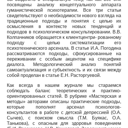
посвящены анализу концептуального аппарата
гуманистической психотерапии. Все три статьи
свидетельствуют о необходимости нового взгляда на
традиционные подходы и понятия с целью их
осмысления в контексте новых тенденций и
подходов в психологическом консультировании. В.В.
Колпачников обращается к клиентцентри- рованному
подходу с целью систематизации его
психотехнического арсенала. В статье И.А. Погодина
рассматриваются подходы, сфокусированные на
переживании с особым акцентом на специфике
диалога. Методологический анализ понятий
самоактуализация и субъектность и их связи между
собой проделан в статье Е.Н. Расторгуевой.
Как всегда в нашем журнале мы стараемся
соблюдать баланс теоретических и практико-
ориентированных статей. В рубрике «Мастерская и
методы» авторами описаны практические подходы,
которые пополнят арсенал психологов-
консультантов в работе с детской депрессией (О.А.
Сычев), с поиском смысла (Т.М. Буякас, О.А.
Танькова), с опасным для здоровья поведением