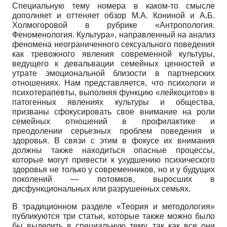
Специальную тему номера в каком-то смысле
дополняет и оттеняет обзор М.А. Кониной и А.Б.
Холмогоровой в рубрике «Антропология.
Феноменология. Культура», направленный на анализ
феномена неограниченного сексуального поведения
как тревожного явления современной культуры,
ведущего к девальвации семейных ценностей и
утрате эмоциональной близости в партнерских
отношениях. Нам представляется, что психологи и
психотерапевты, выполняя функцию «лейкоцитов» в
патогенных явлениях культуры и общества,
призваны сфокусировать свое внимание на роли
семейных отношений в профилактике и
преодолении серьезных проблем поведения и
здоровья. В связи с этим в фокусе их внимания
должны также находиться опасные процессы,
которые могут привести к ухудшению психического
здоровья не только у современников, но и у будущих
поколений — потомков, выросших в
дисфункциональных или разрушенных семьях.
В традиционном разделе «Теория и методология»
публикуются три статьи, которые также можно было
бы выделить в специальную тему, так как все они