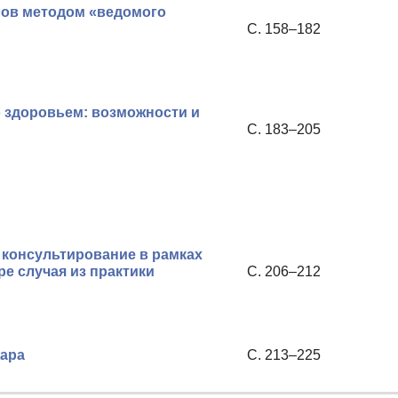
лов методом «ведомого
С. 158–182
 здоровьем: возможности и
С. 183–205
консультирование в рамках
е случая из практики
С. 206–212
жара
С. 213–225