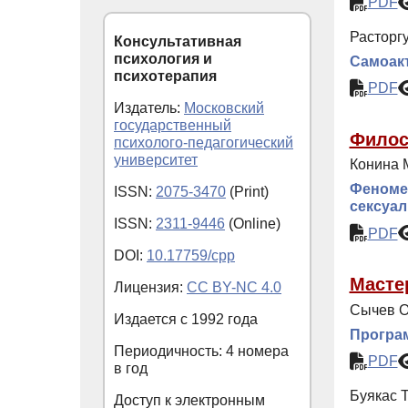
PDF
Расторгу
Консультативная
психология и
Самоак
психотерапия
PDF
Издатель:
Московский
государственный
Филос
психолого-педагогический
университет
Конина М
Феномен
ISSN:
2075-3470
(Print)
сексуал
ISSN:
2311-9446
(Online)
PDF
DOI:
10.17759/cpp
Масте
Лицензия:
CC BY-NC 4.0
Сычев О.
Издается с
1992
года
Програ
Периодичность: 4 номера
PDF
в год
Буякас Т
Доступ к электронным