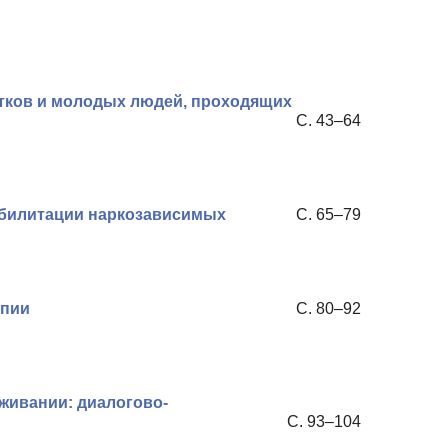
тков и молодых людей, проходящих
С. 43–64
абилитации наркозависимых
С. 65–79
апии
С. 80–92
живании: диалогово-
С. 93–104