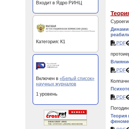
Входит в Ядро РИНЦ
Теори
Суроеги
Динами
реабили
Категория: К1
PDF
протоиер
Влияние
PDF
Включен в
«Белый список»
Колпачн
научных журналов
Психоте
1 уровень
PDF
Погодин
Теория 
феноме