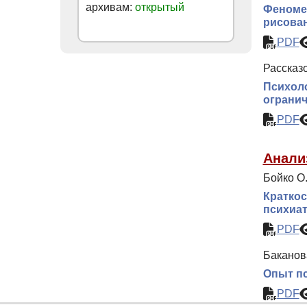
архивам:
открытый
Феноме
рисова
PDF
Рассказо
Психоло
ограни
PDF
Анали
Бойко О
Краткос
психиат
PDF
Баканов
Опыт пс
PDF