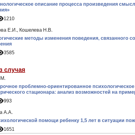
нологическое описание процесса произведения смыс
ния»
1210
ва Е.И., Кошелева Н.В.
гические методы изменения поведения, связанного со
чения
3585
з случая
.М.
рочное проблемно-ориентированное психологическое 
рического стационара: анализ возможностей на пример
993
а А.А.
ихологической помощи ребенку 1,5 лет в ситуации по
1651