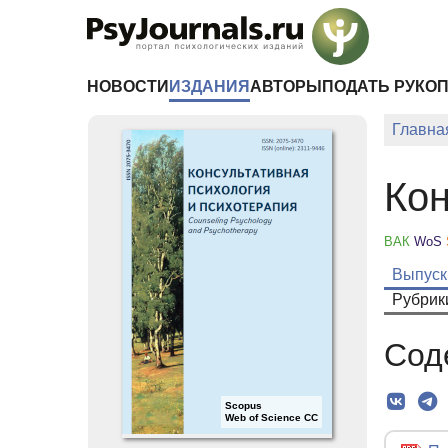
Перейти к основному содержанию
НОВОСТИ
ИЗДАНИЯ
АВТОРЫ
ПОДАТЬ РУКО
Главна
Кон
ВАК
WoS
Выпуск
Рубрик
Сод
Scopus
Web of Science CC