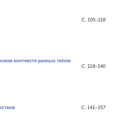
С. 105–118
ском контексте разных типов
С. 119–140
остков
С. 141–157