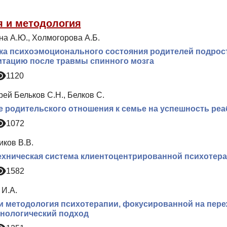
я и методология
на А.Ю., Холмогорова А.Б.
ка психоэмоционального состояния родителей подрос
тацию после травмы спинного мозга
1120
ей Бельков С.Н., Белков С.
 родительского отношения к семье на успешность ре
1072
иков В.В.
хническая система клиентоцентрированной психотер
1582
 И.А.
и методология психотерапии, фокусированной на пере
нологический подход