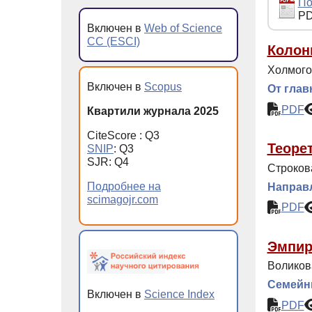
По
PD
Включен в
Web of Science
CC (ESCI)
Колон
Холмого
Включен в
Scopus
От глав
PDF
Квартили журнала 2025
CiteScore : Q3
Теоре
SNIP
: Q3
SJR: Q4
Строков
Подробнее на
Направл
scimagojr.com
PDF
Эмпир
Воликов
Семейн
Включен в
Science Index
PDF