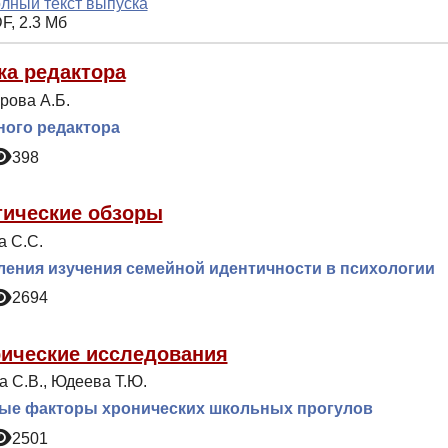
лный текст выпуска
F, 2.3 Мб
ка редактора
рова А.Б.
ного редактора
398
тические обзоры
а С.С.
ения изучения семейной идентичности в психологии
2694
ические исследования
а С.В., Юдеева Т.Ю.
ые факторы хронических школьных прогулов
2501