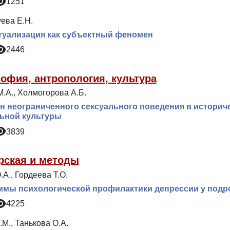
1251
ева Е.Н.
туализация как субъектный феномен
2446
офия, антропология, культура
.А., Холмогорова А.Б.
 неограниченного сексуального поведения в историче
ьной культуры
3839
рская и методы
А., Гордеева Т.О.
ммы психологической профилактики депрессии у подр
4225
.М., Танькова О.А.