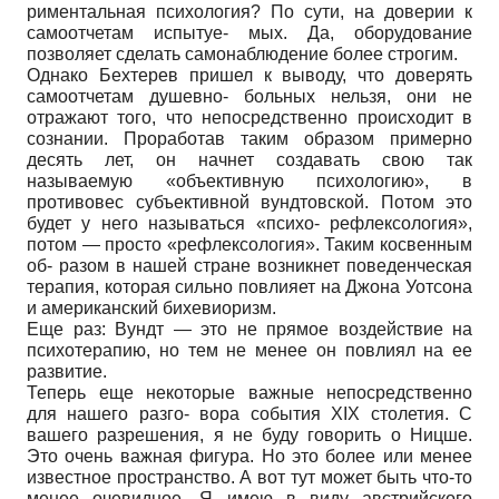
риментальная психология? По сути, на доверии к
самоотчетам испытуе- мых. Да, оборудование
позволяет сделать самонаблюдение более строгим.
Однако Бехтерев пришел к выводу, что доверять
самоотчетам душевно- больных нельзя, они не
отражают того, что непосредственно происходит в
сознании. Проработав таким образом примерно
десять лет, он начнет создавать свою так
называемую «объективную психологию», в
противовес субъективной вундтовской. Потом это
будет у него называться «психо- рефлексология»,
потом — просто «рефлексология». Таким косвенным
об- разом в нашей стране возникнет поведенческая
терапия, которая сильно повлияет на Джона Уотсона
и американский бихевиоризм.
Еще раз: Вундт — это не прямое воздействие на
психотерапию, но тем не менее он повлиял на ее
развитие.
Теперь еще некоторые важные непосредственно
для нашего разго- вора события XIX столетия. С
вашего разрешения, я не буду говорить о Ницше.
Это очень важная фигура. Но это более или менее
известное пространство. А вот тут может быть что-то
менее очевидное. Я имею в виду австрийского