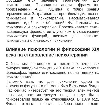
Обсужда- ется значение герменевтики для
психотерапии. Приводится анализ фрагментов
произведений А.С. Пушкина с точки зрения
герменевтики. Затрагивается про- блема диагноза в
психиатрии и психотерапии. Рассматривается
влияние идей и изобретений Ф. Гальтона на
психологию и психотерапию. Прослеживается связь
псевдонауки френологии с учением о локализации
психических функций, важным для развития
психиатрии и клинической психологии.
Влияние психологии и философии XIX
века на становление психотерапии
Сейчас мы поговорим о некоторых ключевых
фигурах западной тра- диции XIX века, психологах и
философах, прямо или косвенно повли- явших на
психотерапию1.
Напомню вам, что для психологии одной из
ключевых фигур того времени был Вильгельм Вундт.
Нас сейчас интересует не его теория эле- ментов
сознания, нас интересует вещь, вроде бы к
психотерапии прямо не относящаяся. В 1879 году
Вундт открыл первую лабораторию экспе-