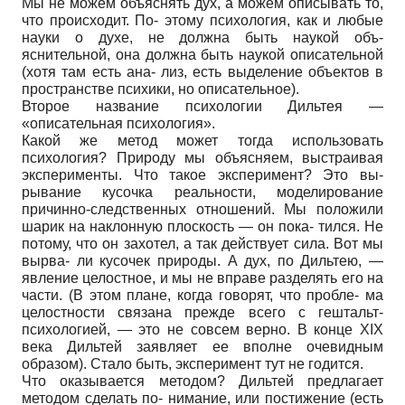
Мы не можем объяснять дух, а можем описывать то,
что происходит. По- этому психология, как и любые
науки о духе, не должна быть наукой объ-
яснительной, она должна быть наукой описательной
(хотя там есть ана- лиз, есть выделение объектов в
пространстве психики, но описательное).
Второе название психологии Дильтея —
«описательная психология».
Какой же метод может тогда использовать
психология? Природу мы объясняем, выстраивая
эксперименты. Что такое эксперимент? Это вы-
рывание кусочка реальности, моделирование
причинно-следственных отношений. Мы положили
шарик на наклонную плоскость — он пока- тился. Не
потому, что он захотел, а так действует сила. Вот мы
вырва- ли кусочек природы. А дух, по Дильтею, —
явление целостное, и мы не вправе разделять его на
части. (В этом плане, когда говорят, что пробле- ма
целостности связана прежде всего с гештальт-
психологией, — это не совсем верно. В конце XIX
века Дильтей заявляет ее вполне очевидным
образом). Стало быть, эксперимент тут не годится.
Что оказывается методом? Дильтей предлагает
методом сделать по- нимание, или постижение (есть