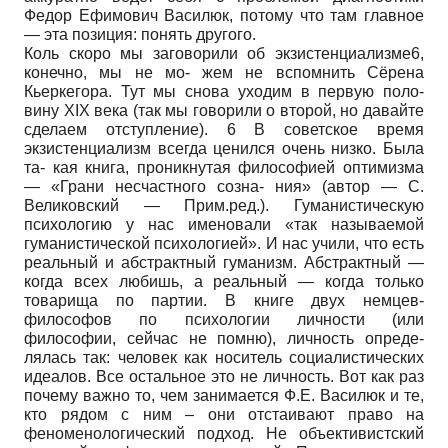
Федор Ефимович Василюк, потому что там главное
— эта позиция: понять другого.
Коль скоро мы заговорили об экзистенциализме6,
конечно, мы не мо- жем не вспомнить Сёрена
Кьеркегора. Тут мы снова уходим в первую поло-
вину XIX века (так мы говорили о второй, но давайте
сделаем отступление). 6 В советское время
экзистенциализм всегда ценился очень низко. Была
та- кая книга, проникнутая философией оптимизма
— «Грани несчастного созна- ния» (автор — С.
Великовский — Прим.ред.). Гуманистическую
психологию у нас именовали «так называемой
гуманистической психологией». И нас учили, что есть
реальный и абстрактный гуманизм. Абстрактный —
когда всех любишь, а реальный — когда только
товарища по партии. В книге двух немцев-
философов по психологии личности (или
философии, сейчас не помню), личность опреде-
лялась так: человек как носитель социалистических
идеалов. Все остальное это не личность. Вот как раз
почему важно то, чем занимается Ф.Е. Василюк и те,
кто рядом с ним – они отстаивают право на
феноменологический подход. Не объективистский