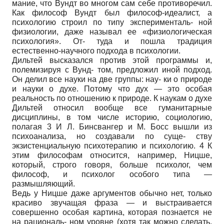
мание, что Вундт во многом сам себе противоречил.
Как философ Вундт был философ-идеалист, а
психологию строил по типу эксперименталь- ной
физиологии, даже называл ее «физиологическая
психология». От- туда и пошла традиция
естественно-научного подхода в психологии.
Дильтей высказался против этой программы и,
полемизируя с Вунд- том, предложил иной подход.
Он делил все науки на две группы: нау- ки о природе
и науки о духе. Потому что дух — это особая
реальность по отношению к природе. К наукам о духе
Дильтей относил вообще все гуманитарные
дисциплины, в том числе историю, социологию,
полагая 3 И Л. Бинсвангер и М. Босс вышли из
психоанализа, но создавали по суще- ству
экзистенциальную психотерапию и психологию. 4 К
этим философам относится, например, Ницше,
который, строго говоря, больше психолог, чем
философ, и психолог особого типа —
размышляющий.
Ведь у Ницше даже аргументов обычно нет, только
красиво звучащая фраза — и выстраивается
совершенно особая картина, которая познается не
на рациональ- ном уровне (хотя так можно сделать,