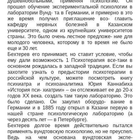
душевнобольными, применяя психологию. Он
прошел обучение экспериментальной психологии в
лаборатории Вунд- та в Германии, и примерно в это
же время получил приглашение воз- главить
кафедру нервных болезней в Казанском
университете, одном из крупнейших университетов
страны. Это было очень лестное предложе- ние для
молодого человека, которому в то время не было
еще и 30 лет.
Бехтерев его принимает, но ставит условие, чтобы
ему дали возможность 1 Психотерапия все-таки в
основном рождалась в западной традиции. Если вы
захотите узнать о предыстории психотерапии в
российской культуре, можете посмотреть книгу
психиатра и психоаналитика Юрия Каннабиха
«История пси- хиатрии» – он отслеживает ее до 20-х
годов XX века. создать там такую лабораторию. Это
было сделано. Он закупил оборудо- вание в
Германии и в 1885 году открыл в Казани первую в
нашей стране психологическую лабораторию (а
через десять лет — в Петербурге).
Бехтерев долгое время действительно пытался
применять вундтовскую психологию, но не преуспел.
Ведь на чем основана вундтовская экспе-