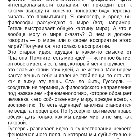
интенциональности сознания, он приходит вот к
какому выводу (я, конечно, поневоле буду переска-
зывать это примитивно). Я философ, и вроде бы
философы рассуждают о мире (вот, например,
Гегель выстраивает общую картину мира). А что я
вообще могу о мире сказать? О чем я должен
говорить — о мире или о своем восприятии этого
мира? Получается, что только о восприятии.
Это старая идея, идущая в каком-то смысле от
Платона. Помните, есть мир идей — истинное бытие,
он объективен, и есть мир, который меня окружает, —
это слабые копии этих идей, а не истина. Или берем
Канта: вещь-в-себе и явление этой вещи, то есть то,
как я вижу эту вещь. Ста- ло быть, Гуссерль —
создатель не термина, а философского направления
под названием «феноменология», которое обращает
человека к его соб- ственному миру, прежде всего, к
восприятию. То есть единицей анализа становится
не вещь, а перцепция. По Гуссерлю, мы имеем право
обсуж- дать только, как мы видим мир, а не мир как
таковой.
Гуссерль развивает идею о существовании некоего
феноменального поля, в котором мы субъективно и