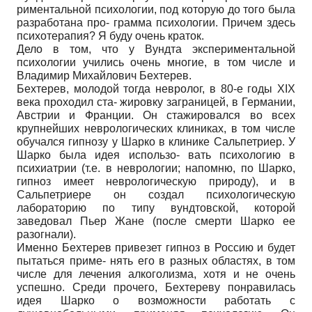
риментальной психологии, под которую до того была
разработана про- грамма психологии. Причем здесь
психотерапия? Я буду очень краток.
Дело в том, что у Вундта экспериментальной
психологии учились очень многие, в том числе и
Владимир Михайлович Бехтерев.
Бехтерев, молодой тогда невролог, в 80-е годы XIX
века проходил ста- жировку заграницей, в Германии,
Австрии и Франции. Он стажировался во всех
крупнейших неврологических клиниках, в том числе
обучался гипнозу у Шарко в клинике Сальпетриер. У
Шарко была идея использо- вать психологию в
психиатрии (т.е. в неврологии; напомню, по Шарко,
гипноз имеет неврологическую природу), и в
Сальпетриере он создал психологическую
лабораторию по типу вундтовской, которой
заведовал Пьер Жане (после смерти Шарко ее
разогнали).
Именно Бехтерев привезет гипноз в Россию и будет
пытаться приме- нять его в разных областях, в том
числе для лечения алкоголизма, хотя и не очень
успешно. Среди прочего, Бехтереву понравилась
идея Шарко о возможности работать с