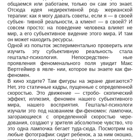
общаемся или работаем, только он сам это знает.
Отсюда идея недирективной род- жерианской
терапии: как я могу давать советы, если я — в своей
субъек- тивной реальности, а клиент — в своей? И
совсем просто: на поведение человека влияет не
мир, а его субъективное видение этого мира. И там
он может находить ресурсы.
Одной из попыток экспериментально проверить или
изучить эту субъективную реальность стала
гештальт-психология. Непосредствен- ные
проявления феноменального поля увидит Макс
Вертгеймер в явле- нии, которое вы знаете как фи-
феномен.
В кино ходите? Там фигуры на экране двигаются?
Нет, это статичные кадры, пущенные с определенной
скоростью. Это движение — стробо- скопический
эффект, иллюзия, феномен нашего субъективного
мира, нашего восприятия. Гештальт-психологи
изучали это под названием фи-феномен: лампочки,
загорающиеся с определенной скоростью чере-
дования, создают у зрителя абсолютное чувство, что
это одна лампочка бегает туда-сюда. Посмотрим на
любые фотографии: сидит ребенок, а за ним окошко,