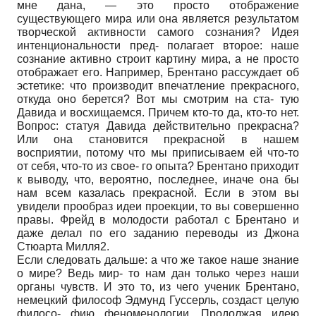
мне дана, — это просто отображение
существующего мира или она является результатом
творческой активности самого сознания? Идея
интенциональности пред- полагает второе: наше
сознание активно строит картину мира, а не просто
отображает его. Например, Брентано рассуждает об
эстетике: что производит впечатление прекрасного,
откуда оно берется? Вот мы смотрим на ста- тую
Давида и восхищаемся. Причем кто-то да, кто-то нет.
Вопрос: статуя Давида действительно прекрасна?
Или она становится прекрасной в нашем
восприятии, потому что мы приписываем ей что-то
от себя, что-то из свое- го опыта? Брентано приходит
к выводу, что, вероятно, последнее, иначе она бы
нам всем казалась прекрасной. Если в этом вы
увидели прообраз идеи проекции, то вы совершенно
правы. Фрейд в молодости работал с Брентано и
даже делал по его заданию переводы из Джона
Стюарта Милля2.
Если следовать дальше: а что же такое наше знание
о мире? Ведь мир- то нам дан только через наши
органы чувств. И это то, из чего ученик Брентано,
немецкий философ Эдмунд Гуссерль, создаст целую
филосо- фию феноменологии. Продолжая идею