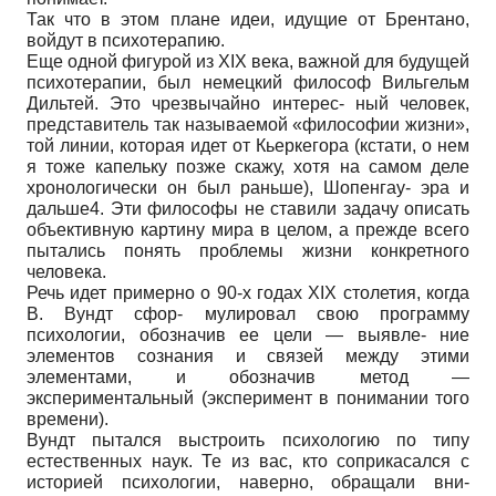
Так что в этом плане идеи, идущие от Брентано,
войдут в психотерапию.
Еще одной фигурой из XIX века, важной для будущей
психотерапии, был немецкий философ Вильгельм
Дильтей. Это чрезвычайно интерес- ный человек,
представитель так называемой «философии жизни»,
той линии, которая идет от Кьеркегора (кстати, о нем
я тоже капельку позже скажу, хотя на самом деле
хронологически он был раньше), Шопенгау- эра и
дальше4. Эти философы не ставили задачу описать
объективную картину мира в целом, а прежде всего
пытались понять проблемы жизни конкретного
человека.
Речь идет примерно о 90-х годах XIX столетия, когда
В. Вундт сфор- мулировал свою программу
психологии, обозначив ее цели — выявле- ние
элементов сознания и связей между этими
элементами, и обозначив метод —
экспериментальный (эксперимент в понимании того
времени).
Вундт пытался выстроить психологию по типу
естественных наук. Те из вас, кто соприкасался с
историей психологии, наверно, обращали вни-