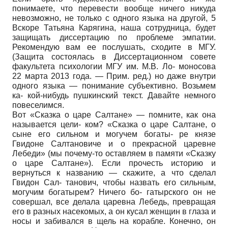
понимаете, что перевести вообще ничего никуда
невозможно, не только с одного языка на другой, 5
Вскоре Татьяна Карягина, наша сотрудница, будет
защищать диссертацию по проблеме эмпатии.
Рекомендую вам ее послушать, сходите в МГУ.
(Защита состоялась в Диссертационном совете
факультета психологии МГУ им. М.В. Ло- моносова
22 марта 2013 года. — Прим. ред.) но даже внутри
одного языка — понимание субъективно. Возьмем
ка- кой-нибудь пушкинский текст. Давайте немного
повеселимся.
Вот «Сказка о царе Салтане» — помните, как она
называется цели- ком? «Сказка о царе Салтане, о
сыне его сильном и могучем богаты- ре князе
Гвидоне Салтановиче и о прекрасной царевне
Лебеди» (мы почему-то оставляем в памяти «Сказку
о царе Салтане»). Если прочесть историю и
вернуться к названию — скажите, а что сделал
Гвидон Сал- танович, чтобы назвать его сильным,
могучим богатырем? Ничего бо- гатырского он не
совершал, все делала царевна Лебедь, превращая
его в разных насекомых, а он кусал женщин в глаза и
носы и забивался в щель на корабле. Конечно, он