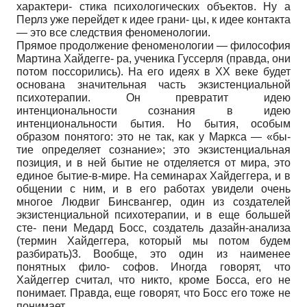
характери- стика психологических объектов. Ну а
Перлз уже перейдет к идее грани- цы, к идее контакта
— это все следствия феноменологии.
Прямое продолжение феноменологии — философия
Мартина Хайдегге- ра, ученика Гуссерля (правда, они
потом поссорились). На его идеях в XX веке будет
основана значительная часть экзистенциальной
психотерапии. Он превратит идею
интенциональности сознания в идею
интенциональности бытия. Но бытия, особым
образом понятого: это не так, как у Маркса — «бы-
тие определяет сознание»; это экзистенциальная
позиция, и в ней бытие не отделяется от мира, это
единое бытие-в-мире. На семинарах Хайдеггера, и в
общении с ним, и в его работах увидели очень
многое Людвиг Бинсвангер, один из создателей
экзистенциальной психотерапии, и в еще большей
сте- пени Медард Босс, создатель дазайн-анализа
(термин Хайдеггера, который мы потом будем
разбирать)3. Вообще, это один из наименее
понятных фило- софов. Иногда говорят, что
Хайдеггер считал, что никто, кроме Босса, его не
понимает. Правда, еще говорят, что Босс его тоже не
понимает.