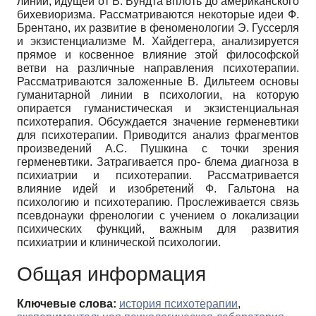
линии, идущей от В. Вундта вплоть до американского
бихевиоризма. Рассматриваются некоторые идеи Ф.
Брентано, их развитие в феноменологии Э. Гуссерля
и экзистенциализме М. Хайдеггера, анализируется
прямое и косвенное влияние этой философской
ветви на различные направления психотерапии.
Рассматриваются заложенные В. Дильтеем основы
гуманитарной линии в психологии, на которую
опирается гуманистическая и экзистенциальная
психотерапия. Обсуждается значение герменевтики
для психотерапии. Приводится анализ фрагментов
произведений А.С. Пушкина с точки зрения
герменевтики. Затрагивается про- блема диагноза в
психиатрии и психотерапии. Рассматривается
влияние идей и изобретений Ф. Гальтона на
психологию и психотерапию. Прослеживается связь
псевдонауки френологии с учением о локализации
психических функций, важным для развития
психиатрии и клинической психологии.
Общая информация
Ключевые слова:
история психотерапии
,