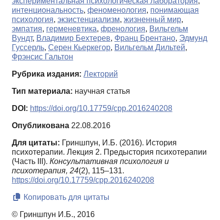
экспериментальная психологическая лаборатория
,
интенциональность
,
феноменология
,
понимающая
психология
,
экзистенциализм
,
жизненный мир
,
эмпатия
,
герменевтика
,
френология
,
Вильгельм
Вундт
,
Владимир Бехтерев
,
Франц Брентано
,
Эдмунд
Гуссерль
,
Серен Кьеркегор
,
Вильгельм Дильтей
,
Фрэнсис Гальтон
Рубрика издания:
Лекторий
Тип материала:
научная статья
DOI:
https://doi.org/10.17759/cpp.2016240208
Опубликована
22.08.2016
Для цитаты:
Гриншпун, И.Б. (2016). История
психотерапии. Лекция 2. Предыстория психотерапии
(Часть III).
Консультативная психология и
психотерапия,
24
(2), 115–131.
https://doi.org/10.17759/cpp.2016240208
Копировать для цитаты
© Гриншпун И.Б., 2016