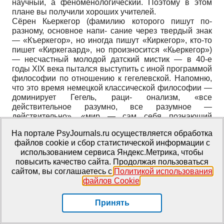
научный, а феноменологический. Поэтому в этом
плане вы получили хороших учителей.
Сёрен Кьеркегор (фамилию которого пишут по-
разному, основное напи- сание через твердый знак
— «Къеркегор», но иногда пишут «Киркегор», кто-то
пишет «Киркегаард», но произносится «Кьеркегор»)
— несчастный молодой датский мистик — в 40-е
годы XIX века пытался выступить с иной программой
философии по отношению к гегелевской. Напомню,
что это время немецкой классической философии —
доминирует Гегель, раци- онализм, «все
действительное разумно, все разумное —
действительно», «мир — сам себя познающий
разум» и т.д. Все рационально. И как скажет потом
На портале PsyJournals.ru осуществляется обработка
Бубер, Гегель выстроил уютный дом для
файлов cookie и сбор статистической информации с
человечества, который в массовом сознании позже
использованием сервиса Яндекс.Метрика, чтобы
пошатнется. Так вот Кьеркегор выступил с мыс- лью
повысить качество сайта. Продолжая пользоваться
о том, что при помощи разума мы вообще не
сайтом, вы соглашаетесь с
Политикой использования
прикасаемся к истине.
файлов Cookie
.
И парадоксальным образом вынужденный
аргументировать разумно мысль о том, что при
помощи разума мы к истине не прикасаемся, он в
Принять
своей, ве- роятно, главной работе «Страх и трепет»
предлагает читателю вспомнить сюжет о