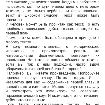
ее значение для психотерапии. Когда мы работаем с
человеком, мы, по сути, имеем дело с некоторым
текстом, и не только вербальным (если понимать
текст в широком смысле). Текст может быть
прочитан.
И человек может быть прочитан как текст. То есть
проблема понимания действительно выходит на
первый план.
Герменевтика может быть обращена в принципе к
любому тексту.
Я хочу немного отвлечься от исторического
изложения и проиллюстри- ровать это
литературными фрагментами, примерами их
понимания. Не- которые вполне обыденные тексты,
если мы так к ним подходим, часто вдруг
оборачиваются своей необычной стороной.
Например. Вы читаете произведение. Попробуйте
прочесть первую главу. Потом вторую. И —
незаметно для вас — содержание первой главы в
вашей памяти изменится. Можно вернуться к началу
и посмотреть, что изменилось, т.е. совершить
герменевтический круг. И окажется, что по- нимания
действительно разные.
Если брать художественные тексты. Вы же