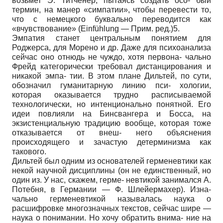
возьмет Э. Титченер, пытаясь создать осо- бый
термин, на манер «симпатии», чтобы перевести то,
что с немецкого буквально переводится как
«вчувствование» (Einfühlung — Прим. ред.)5.
Эмпатия станет центральным понятием для
Роджерса, для Морено и др. Даже для психоанализа
сейчас оно отнюдь не чуждо, хотя первона- чально
Фрейд категорически требовал дистанцирования и
никакой эмпа- тии. В этом плане Дильтей, по сути,
обозначил гуманитарную линию пси- хологии,
которая оказывается трудно расписываемой
технологически, но интенционально понятной. Его
идеи повлияли на Бинсвангера и Босса, на
экзистенциальную традицию вообще, которая тоже
отказывается от внеш- него объяснения
происходящего и зачастую детерминизма как
такового.
Дильтей был одним из основателей герменевтики как
некой научной дисциплины (он не единственный, но
один из. У нас, скажем, герме- невтикой занимался А.
Потебня, в Германии — Ф. Шлейермахер). Изна-
чально герменевтикой называлась наука о
расшифровке многозначных текстов, сейчас шире —
наука о понимании. Но хочу обратить внима- ние на