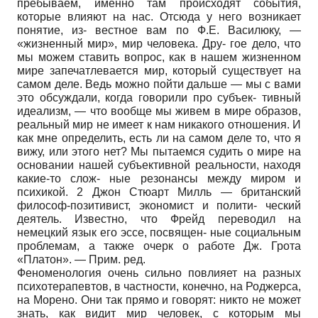
пребываем, именно там происходят события,
которые влияют на нас. Отсюда у него возникает
понятие, из- вестное вам по Ф.Е. Василюку, —
«жизненный мир», мир человека. Дру- гое дело, что
мы можем ставить вопрос, как в нашем жизненном
мире запечатлевается мир, который существует на
самом деле. Ведь можно пойти дальше — мы с вами
это обсуждали, когда говорили про субъек- тивный
идеализм, — что вообще мы живем в мире образов,
реальный мир не имеет к нам никакого отношения. И
как мне определить, есть ли на самом деле то, что я
вижу, или этого нет? Мы пытаемся судить о мире на
основании нашей субъективной реальности, находя
какие-то слож- ные резонансы между миром и
психикой. 2 Джон Стюарт Милль — британский
философ-позитивист, экономист и полити- ческий
деятель. Известно, что Фрейд переводил на
немецкий язык его эссе, посвящен- ные социальным
проблемам, а также очерк о работе Дж. Грота
«Платон». — Прим. ред.
Феноменология очень сильно повлияет на разных
психотерапевтов, в частности, конечно, на Роджерса,
на Морено. Они так прямо и говорят: никто не может
знать, как видит мир человек, с которым мы