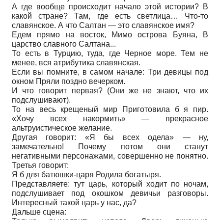
А где вообще происходит начало этой истории? В
какой стране? Там, где есть светлица… Что-то
славянское. А что Салтан — это славянское имя?
Едем прямо на восток, Мимо острова Буяна, В
царство славного Салтана...
То есть в Турцию, туда, где Черное море. Тем не
менее, вся атрибутика славянская.
Если вы помните, в самом начале: Три девицы под
окном Пряли поздно вечерком.
И что говорит первая? (Они же не знают, что их
подслушивают).
То на весь крещеный мир Приготовила б я пир.
«Хочу всех накормить» — прекрасное
альтруистическое желание.
Другая говорит: «Я бы всех одела» — ну,
замечательно! Почему потом они станут
негативными персонажами, совершенно не понятно.
Третья говорит:
Я б для батюшки-царя Родила богатыря.
Представляете: тут царь, который ходит по ночам,
подслушивает под окошком девичьи разговоры.
Интересный такой царь у нас, да?
Дальше сцена: