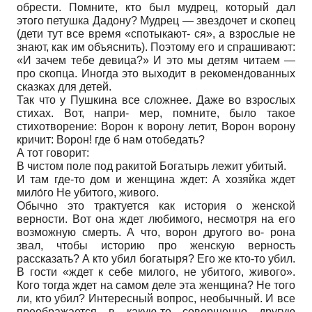
обрести. Помните, кто был мудрец, который дал
этого петушка Дадону? Мудрец — звездочет и скопец
(дети тут все время «спотыкают- ся», а взрослые не
знают, как им объяснить). Поэтому его и спрашивают:
«И зачем тебе девица?» И это мы детям читаем —
про скопца. Иногда это выходит в рекомендованных
сказках для детей.
Так что у Пушкина все сложнее. Даже во взрослых
стихах. Вот, напри- мер, помните, было такое
стихотворение: Ворон к ворону летит, Ворон ворону
кричит: Ворон! где б нам отобедать?
А тот говорит:
В чистом поле под ракитой Богатырь лежит убитый.
И там где-то дом и женщина ждет: А хозяйка ждет
мило́го Не убитого, живого.
Обычно это трактуется как история о женской
верности. Вот она ждет любимого, несмотря на его
возможную смерть. А что, ворон другого во- рона
звал, чтобы историю про женскую верность
рассказать? А кто убил богатыря? Его же кто-то убил.
В гости «ждет к себе милого, не убитого, живого».
Кого тогда ждет на самом деле эта женщина? Не того
ли, кто убил? Интересный вопрос, необычный. И все
преображается в какую-то совершенно другую