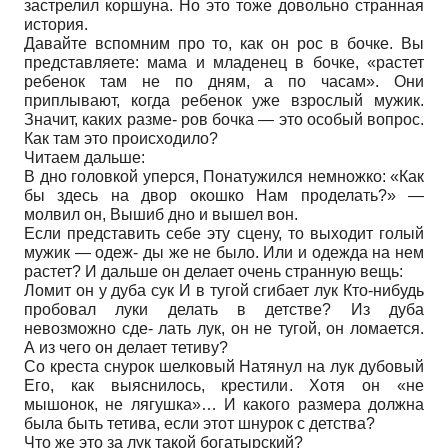
застрелил коршуна. Но это тоже довольно странная
история.
Давайте вспомним про то, как он рос в бочке. Вы
представляете: мама и младенец в бочке, «растет
ребенок там не по дням, а по часам». Они
приплывают, когда ребенок уже взрослый мужик.
Значит, каких разме- ров бочка — это особый вопрос.
Как там это происходило?
Читаем дальше:
В дно головкой уперся, Понатужился немножко: «Как
бы здесь на двор окошко Нам проделать?» —
молвил он, Вышиб дно и вышел вон.
Если представить себе эту сцену, то выходит голый
мужик — одеж- ды же не было. Или и одежда на нем
растет? И дальше он делает очень странную вещь:
Ломит он у дуба сук И в тугой сгибает лук Кто-нибудь
пробовал луки делать в детстве? Из дуба
невозможно сде- лать лук, он не тугой, он ломается.
А из чего он делает тетиву?
Со креста снурок шелковый Натянул на лук дубовый
Его, как выяснилось, крестили. Хотя он «не
мышонок, не лягушка»… И какого размера должна
была быть тетива, если этот шнурок с детства?
Что же это за лук такой богатырский?