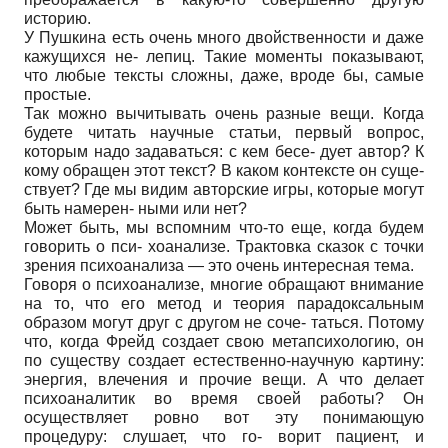
историю.
У Пушкина есть очень много двойственности и даже
кажущихся не- лепиц. Такие моменты показывают,
что любые тексты сложны, даже, вроде бы, самые
простые.
Так можно вычитывать очень разные вещи. Когда
будете читать научные статьи, первый вопрос,
которым надо задаваться: с кем бесе- дует автор? К
кому обращен этот текст? В каком контексте он суще-
ствует? Где мы видим авторские игры, которые могут
быть намерен- ными или нет?
Может быть, мы вспомним что-то еще, когда будем
говорить о пси- хоанализе. Трактовка сказок с точки
зрения психоанализа — это очень интересная тема.
Говоря о психоанализе, многие обращают внимание
на то, что его метод и теория парадоксальным
образом могут друг с другом не соче- таться. Потому
что, когда Фрейд создает свою метапсихологию, он
по существу создает естественно-научную картину:
энергия, влечения и прочие вещи. А что делает
психоаналитик во время своей работы? Он
осуществляет ровно вот эту понимающую
процедуру: слушает, что го- ворит пациент, и