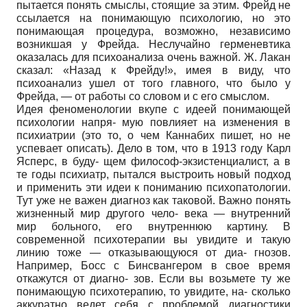
пытается понять смыслы, стоящие за этим. Фрейд не
ссылается на понимающую психологию, но это
понимающая процедура, возможно, независимо
возникшая у Фрейда. Неслучайно герменевтика
оказалась для психоанализа очень важной. Ж. Лакан
сказал: «Назад к Фрейду!», имея в виду, что
психоанализ ушел от того главного, что было у
Фрейда, — от работы со словом и с его смыслом.
Идея феноменологии вкупе с идеей понимающей
психологии напря- мую повлияет на изменения в
психиатрии (это то, о чем Каннабих пишет, но не
успевает описать). Дело в том, что в 1913 году Карл
Ясперс, в буду- щем философ-экзистенциалист, а в
те годы психиатр, пытался выстроить новый подход
и применить эти идеи к пониманию психопатологии.
Тут уже не важен диагноз как таковой. Важно понять
жизненный мир другого чело- века — внутренний
мир больного, его внутреннюю картину. В
современной психотерапии вы увидите и такую
линию тоже — отказывающуюся от диа- гнозов.
Например, Босс с Бинсвангером в свое время
откажутся от диагно- зов. Если вы возьмете ту же
понимающую психотерапию, то увидите, на- сколько
аккуратно ведет себя с проблемой диагностики