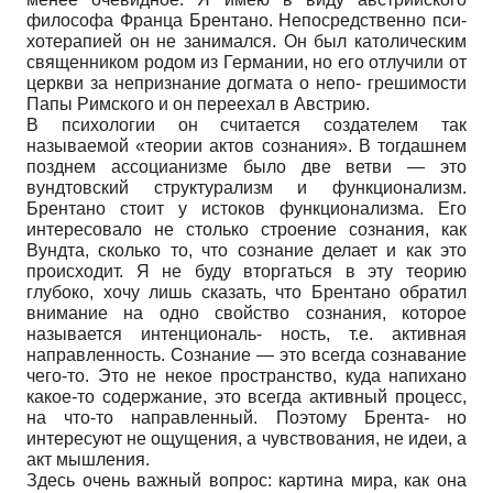
философа Франца Брентано. Непосредственно пси-
хотерапией он не занимался. Он был католическим
священником родом из Германии, но его отлучили от
церкви за непризнание догмата о непо- грешимости
Папы Римского и он переехал в Австрию.
В психологии он считается создателем так
называемой «теории актов сознания». В тогдашнем
позднем ассоцианизме было две ветви — это
вундтовский структурализм и функционализм.
Брентано стоит у истоков функционализма. Его
интересовало не столько строение сознания, как
Вундта, сколько то, что сознание делает и как это
происходит. Я не буду вторгаться в эту теорию
глубоко, хочу лишь сказать, что Брентано обратил
внимание на одно свойство сознания, которое
называется интенциональ- ность, т.е. активная
направленность. Сознание — это всегда сознавание
чего-то. Это не некое пространство, куда напихано
какое-то содержание, это всегда активный процесс,
на что-то направленный. Поэтому Брента- но
интересуют не ощущения, а чувствования, не идеи, а
акт мышления.
Здесь очень важный вопрос: картина мира, как она