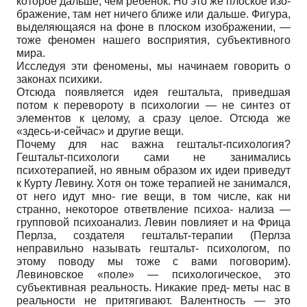
которое дальше, чем ребенок. Но это же плоское изо-
бражение, там нет ничего ближе или дальше. Фигура,
выделяющаяся на фоне в плоском изображении, —
тоже феномен нашего восприятия, субъективного
мира.
Исследуя эти феномены, мы начинаем говорить о
законах психики.
Отсюда появляется идея гештальта, приведшая
потом к перевороту в психологии — не синтез от
элементов к целому, а сразу целое. Отсюда же
«здесь-и-сейчас» и другие вещи.
Почему для нас важна гештальт-психология?
Гештальт-психологи сами не занимались
психотерапией, но явным образом их идеи приведут
к Курту Левину. Хотя он тоже терапией не занимался,
от него идут мно- гие вещи, в том числе, как ни
странно, некоторое ответвление психоа- нализа —
групповой психоанализ. Левин повлияет и на Фрица
Перлза, создателя гештальт-терапии (Перлза
неправильно называть гештальт- психологом, по
этому поводу мы тоже с вами поговорим).
Левиновское «поле» — психологическое, это
субъективная реальность. Никакие пред- меты нас в
реальности не притягивают. Валентность — это