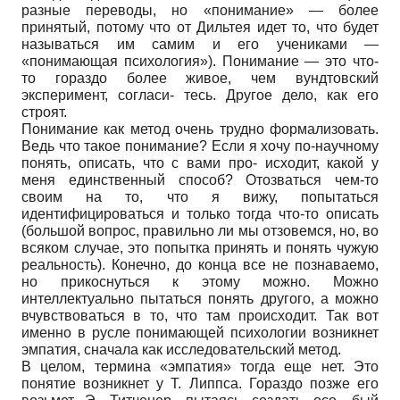
разные переводы, но «понимание» — более
принятый, потому что от Дильтея идет то, что будет
называться им самим и его учениками —
«понимающая психология»). Понимание — это что-
то гораздо более живое, чем вундтовский
эксперимент, согласи- тесь. Другое дело, как его
строят.
Понимание как метод очень трудно формализовать.
Ведь что такое понимание? Если я хочу по-научному
понять, описать, что с вами про- исходит, какой у
меня единственный способ? Отозваться чем-то
своим на то, что я вижу, попытаться
идентифицироваться и только тогда что-то описать
(большой вопрос, правильно ли мы отзовемся, но, во
всяком случае, это попытка принять и понять чужую
реальность). Конечно, до конца все не познаваемо,
но прикоснуться к этому можно. Можно
интеллектуально пытаться понять другого, а можно
вчувствоваться в то, что там происходит. Так вот
именно в русле понимающей психологии возникнет
эмпатия, сначала как исследовательский метод.
В целом, термина «эмпатия» тогда еще нет. Это
понятие возникнет у Т. Липпса. Гораздо позже его