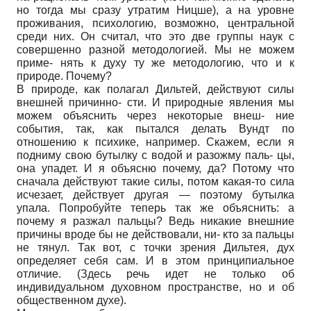
но тогда мы сразу утратим Ницше), а на уровне
проживания, психологию, возможно, центральной
среди них. Он считал, что это две группы наук с
совершенно разной методологией. Мы не можем
приме- нять к духу ту же методологию, что и к
природе. Почему?
В природе, как полагал Дильтей, действуют силы
внешней причинно- сти. И природные явления мы
можем объяснить через некоторые внеш- ние
события, так, как пытался делать Вундт по
отношению к психике, например. Скажем, если я
подниму свою бутылку с водой и разожму паль- цы,
она упадет. И я объясню почему, да? Потому что
сначала действуют такие силы, потом какая-то сила
исчезает, действует другая — поэтому бутылка
упала. Попробуйте теперь так же объяснить: а
почему я разжал пальцы? Ведь никакие внешние
причины вроде бы не действовали, ни- кто за пальцы
не тянул. Так вот, с точки зрения Дильтея, дух
определяет себя сам. И в этом принципиальное
отличие. (Здесь речь идет не только об
индивидуальном духовном пространстве, но и об
общественном духе).