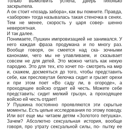
Только вымолвить успела, Дверь тихонько
заскрыпела.
А он стоит «позадь забора», как вы помните. Правда,
«забором» тогда называлась такая стеночка в сенях.
Тем не менее, скорость у царя совер- шенно
невероятная.
И так далее.
Понимаете, Пушкин импровизацией не занимался. У
него каждая фраза продумана и по многу раз.
Вообще говоря, он смеется над ска- зочными
канонами, чего мы не улавливаем, и сказывает
совсем не для детей. Это можно читать как некую
пародию. Это для тех, кто хочет по- смотреть на мир
и, скажем, досмеяться до того, чтобы представить
себе, как пресловутая белочка сидит и грызет орехи
и при этом поет «Во саду ли, в огороде», а
проходящее войско отдает ей честь. Можете себе
представить: сидит мелкий грызун, а проходящее
войско ей честь отдает!
У Пушкина постоянно проявляются эти скрытые
моменты. Есть целые исследования по этому поводу.
Или вот еще мы читаем детям «Золотого петушка».
Зачем? Абсолютно сексуальная история, вообще
говоря, про утрату сексуальной силы, по- пытку ее