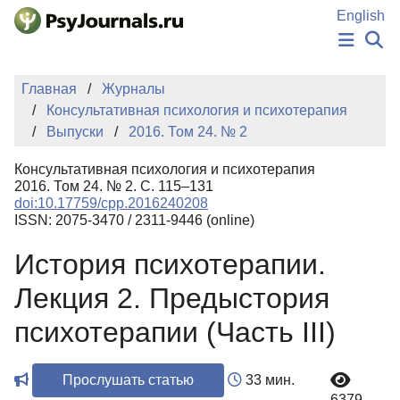
Перейти к основному содержанию
English
НОВОСТИ
Главная
Журналы
ИЗДАНИЯ
Консультативная психология и психотерапия
АВТОРЫ
Выпуски
2016. Том 24. № 2
ПОДАТЬ РУКОПИСЬ
БАЗА ЗНАНИЙ
Консультативная психология и психотерапия
КЛЮЧЕВЫЕ СЛОВА
2016. Том 24. № 2. С. 115–131
Регистрация
Вход
doi:10.17759/cpp.2016240208
ISSN: 2075-3470 / 2311-9446 (online)
История психотерапии.
Лекция 2. Предыстория
психотерапии (Часть III)
Прослушать статью
33 мин.
6379