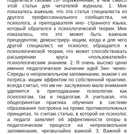
поделиться своими со- ображениями, в чем смысл
этой статьи для читателей журнала. 1. Мне
показалось важным, что эта статья специалиста из
другого профессионального сообщества, не
психолога, а преподавателя ино- странного языка,
который обратился к психологической теории. Мне
показалось, что это может быть важным
прецедентом, демонстриру- ющим, когда и для чего
другой специалист, не психолог, обращается к
психологической теории, что может способствовать
расширению круга «пользователей»
психологическим знанием. 2. Я очень высоко ценю
именно педагогическое значение идей Зин- ченко-
Середы о непроизвольном запоминании, знаком с их
потряса- ющим эффектом по собственной практике,
всегда считал, что им не- заслуженно мало внимания
уделяется в преподавании психологии как
психологам, так и педагогам. А учитывая, что
общепринятая практика обучения в системе
образования построена на прямо противоположных
принципах, то считаю статью, в которой не психолог,
а педагог заявляет об эффективности опоры в
педагогическом процессе на непроизвольное
запоминание, чрезвычайно важной. 3. Важной в