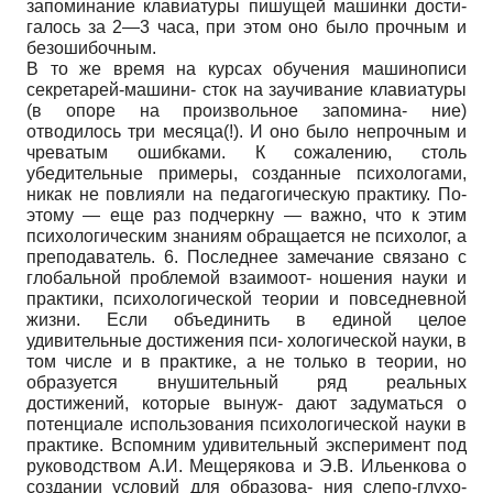
запоминание клавиатуры пишущей машинки дости-
галось за 2—3 часа, при этом оно было прочным и
безошибочным.
В то же время на курсах обучения машинописи
секретарей-машини- сток на заучивание клавиатуры
(в опоре на произвольное запомина- ние)
отводилось три месяца(!). И оно было непрочным и
чреватым ошибками. К сожалению, столь
убедительные примеры, созданные психологами,
никак не повлияли на педагогическую практику. По-
этому — еще раз подчеркну — важно, что к этим
психологическим знаниям обращается не психолог, а
преподаватель. 6. Последнее замечание связано с
глобальной проблемой взаимоот- ношения науки и
практики, психологической теории и повседневной
жизни. Если объединить в единой целое
удивительные достижения пси- хологической науки, в
том числе и в практике, а не только в теории, но
образуется внушительный ряд реальных
достижений, которые вынуж- дают задуматься о
потенциале использования психологической науки в
практике. Вспомним удивительный эксперимент под
руководством А.И. Мещерякова и Э.В. Ильенкова о
создании условий для образова- ния слепо-глухо-