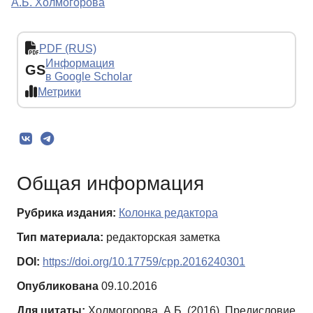
А.Б. Холмогорова
PDF (RUS)
Информация
GS
в Google Scholar
Метрики
Общая информация
Рубрика издания:
Колонка редактора
Тип материала:
редакторская заметка
DOI:
https://doi.org/10.17759/cpp.2016240301
Опубликована
09.10.2016
Для цитаты:
Холмогорова, А.Б. (2016). Предисловие