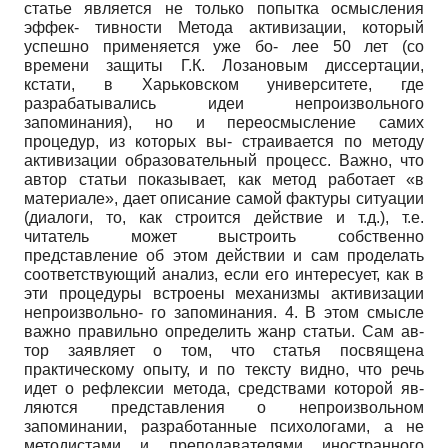
статье является не только попытка осмысления
эффек- тивности Метода активизации, который
успешно применяется уже бо- лее 50 лет (со
времени защиты Г.К. Лозановым диссертации,
кстати, в Харьковском университете, где
разрабатывались идеи непроизвольного
запоминания), но и переосмысление самих
процедур, из которых вы- страивается по методу
активизации образовательный процесс. Важно, что
автор статьи показывает, как метод работает «в
материале», дает описание самой фактуры ситуации
(диалоги, то, как строится действие и т.д.), т.е.
читатель может выстроить собственно
представление об этом действии и сам проделать
соответствующий анализ, если его интересует, как в
эти процедуры встроены механизмы активизации
непроизвольно- го запоминания. 4. В этом смысле
важно правильно определить жанр статьи. Сам ав-
тор заявляет о том, что статья посвящена
практическому опыту, и по тексту видно, что речь
идет о рефлексии метода, средствами которой яв-
ляются представления о непроизвольном
запоминании, разработанные психологами, а не
методистами и преподавателями иностранного