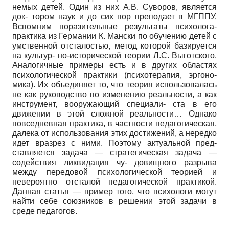
немых детей. Один из них А.В. Суворов, является
док- тором наук и до сих пор преподает в МГППУ.
Вспомним поразительные результаты психолога-
практика из Германии К. Мански по обучению детей с
умственной отсталостью, метод которой базируется
на культур- но-исторической теории Л.С. Выготского.
Аналогичные примеры есть и в других областях
психологической практики (психотерапия, эргоно-
мика). Их объединяет то, что теория использовалась
не как руководство по изменению реальности, а как
инструмент, вооружающий специали- ста в его
движении в этой сложной реальности… Однако
повседневная практика, в частности педагогическая,
далека от использования этих достижений, а нередко
идет вразрез с ними. Поэтому актуальной пред-
ставляется задача — стратегическая задача —
содействия ликвидация чу- довищного разрыва
между передовой психологической теорией и
невероятно отсталой педагогической практикой.
Данная статья — пример того, что психологи могут
найти себе союзников в решении этой задачи в
среде педагогов.