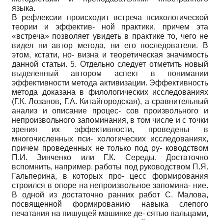
языка.
В рефлексии происходит встреча психологической
теории и эффектив- ной практики, причем эта
«встреча» позволяет увидеть в практике то, чего не
видел ни автор метода, ни его последователи. В
этом, кстати, но- визна и теоретическая значимость
данной статьи. 5. Отдельно следует отметить новый
выделенный автором аспект в понимании
эффективности метода активизации. Эффективность
метода доказана в филологических исследованиях
(Г.К. Лозанов, Г.А. Китайгородская), а сравнительный
анализ и описание процес- сов произвольного и
непроизвольного запоминания, в том числе и с точки
зрения их эффективности, проведены в
многочисленных пси- хологических исследованиях,
причем проведенных не только под ру- ководством
П.И. Зинченко или Г.К. Середы. Достаточно
вспомнить, например, работы под руководством П.Я.
Гальперина, в которых про- цесс формирования
строился в опоре на непроизвольное запомина- ние.
В одной из достаточно ранних работ С. Малова,
посвященной формированию навыка слепого
печатания на пишущей машинке де- сятью пальцами,