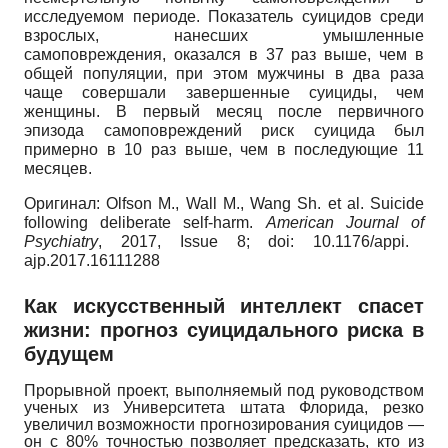
исследуемом периоде. Показатель суицидов среди
взрослых, нанесших умышленные
самоповреждения, оказался в 37 раз выше, чем в
общей популяции, при этом мужчины в два раза
чаще совершали завершенные суициды, чем
женщины. В первый месяц после первичного
эпизода самоповреждений риск суицида был
примерно в 10 раз выше, чем в последующие 11
месяцев.
Оригинал
:
Olfson M., Wall M., Wang Sh. et al. Suicide
following deliberate self-harm.
American
Journal
of
Psychiatry
,
2017,
Issue
8;
doi
: 10.1176/
appi
.
ajp
.2017.16111288
Как искусственный интеллект спасет
жизни: прогноз суицидального риска в
будущем
Прорывной проект, выполняемый под руководством
ученых из Университета штата Флорида, резко
увеличил возможности прогнозирования суицидов —
он с 80% точностью позволяет предсказать, кто из