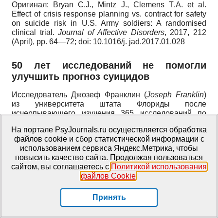
Оригинал:
Bryan
C
.
J
.,
Mintz
J
.,
Clemens
T
.
A
.
et
al
.
Effect of crisis response planning vs. contract for safety
on suicide risk in U.S. Army soldiers: A randomised
clinical trial.
Journal of Affective Disorders
,
2017, 212
(April), pp.
64—72;
doi: 10.1016/j. jad.2017.01.028
50
лет
исследований
не
помогли
улучшить
прогноз
суицидов
Исследователь Джозеф Франклин
(
Joseph
Franklin
)
из университета штата Флориды после
исчерпывающего изучения 365 исследований по
прогнозу суицидов, выполненных за последние 50
На портале PsyJournals.ru осуществляется обработка
лет, пришел к не очень обнадеживающему выводу:
файлов cookie и сбор статистической информации с
наука пока не очень хорошо способна предсказать,
использованием сервиса Яндекс.Метрика, чтобы
кто покончит с собой. В новом мета-анализе,
повысить качество сайта. Продолжая пользоваться
опубликованном в
Psychological
Bulletin
,
ученые
сайтом, вы соглашаетесь с
Политикой использования
сочли традиционные факторы риска, например,
файлов Cookie
.
депрессию, злоупотребление ПАВ, стресс и
предшествующие суицидальные попытки, не очень
хорошими предикторами суицида. «На первое место
Принять
вышла случайность... Это оказалось очень
отрезвляющим результатом для нас и для