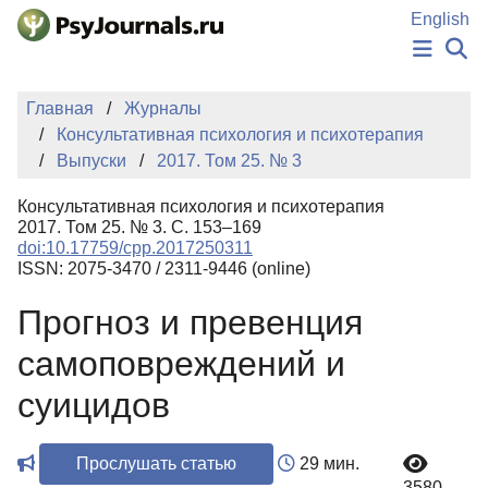
Перейти к основному содержанию
English
НОВОСТИ
Главная
Журналы
ИЗДАНИЯ
Консультативная психология и психотерапия
АВТОРЫ
Выпуски
2017. Том 25. № 3
ПОДАТЬ РУКОПИСЬ
БАЗА ЗНАНИЙ
Консультативная психология и психотерапия
КЛЮЧЕВЫЕ СЛОВА
2017. Том 25. № 3. С. 153–169
Регистрация
Вход
doi:10.17759/cpp.2017250311
ISSN: 2075-3470 / 2311-9446 (online)
Прогноз и превенция
самоповреждений и
суицидов
Прослушать статью
29 мин.
3580