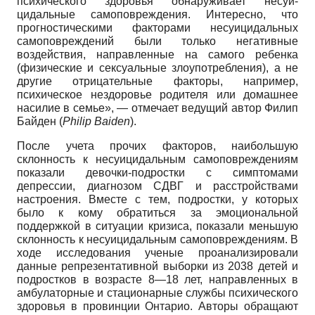
психического здоровья обнаруживает несуи­
цидальные самоповреждения. Интересно, что
прогностическими факторами несуицидальных
самоповреждений были только негативные
воздействия, направленные на самого ребенка
(физические и сексуальные злоупотребления), а не
другие отрицательные факторы, например,
психическое нездоровье родителя или домашнее
насилие в семье», — отмечает ведущий автор Филип
Байден
(
Philip
Baiden
).
После учета прочих факторов, наибольшую
склонность к несуици­дальным самоповреждениям
показали девочки-подростки с симптомами
депрессии, диагнозом СДВГ и расстройствами
настроения. Вместе с тем, подростки, у которых
было к кому обратиться за эмоциональной
поддержкой в ситуации кризиса, показали меньшую
склонность к не­суицидальным самоповреждениям. В
ходе исследования ученые проанализировали
данные репрезентативной выборки из 2038 детей и
подростков в возрасте 8—18 лет, направленных в
амбулаторные и стационарные службы психического
здоровья в провинции Онтарио. Авторы обращают