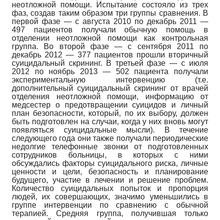
неотложной помощи. Испытание состояло из трех
фаз, создав таким образом три группы сравнения. В
первой фазе — с августа 2010 по декабрь 2011 —
497 пациентов получали обычную помощь в
отделении неотложной помощи как контрольная
группа. Во второй фазе — с сентября 2011 по
декабрь 2012 — 377 пациентов прошли вторичный
суицидальный скрининг. В третьей фазе — с июля
2012 по ноябрь 2013 — 502 пациента получали
экспериментальную интервенцию (т.е.
дополнительный суицидальный скрининг от врачей
отделения неотложной помощи, информацию от
медсестер о предотвращении суицидов и личный
план безопасности, который, по их выбору, должен
быть подготовлен на случаи, когда у них вновь могут
появляться суицидальные мысли). В течение
следующего года они также получали периодические
недолгие телефонные звонки от подготовленных
сотрудников больницы, в которых с ними
обсуждались факторы суицидального риска, личные
ценности и цели, безопасность и планирование
будущего, участие в лечении и решение проблем.
Количество суицидальных попыток и пропорция
людей, их совершающих, значимо уменьшились в
группе интервенции по сравнению с обычной
терапией. Средняя группа, получившая только