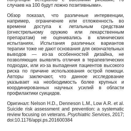
случаев на 100 будут ложно позитивными».
Обзор показал, что различные интервенции,
например, ограничение или отложенность во
времени доступа к летальным средствам
(огнестрельному оружию или лекарственным
препаратам) не оценивались в клинических
испытаниях. Испытания различных вариантов
терапии тоже не дают основания для окончательных
выводов — из-за особенностей дизайна, не
позволяющих выявлять отличия в терапевтических
подходах, или из-за выпадения пациентов высокого
риска по причине использования острой помощи.
Авторы заключают, что данное исследование
указывает на необходимость более крупных и
координированных научных усилий в области
профилактики суицидов.
Оригинал
:
Nelson H.D., Denneson L.M., Low A.R. et al.
Suicide risk assessment and prevention: a systematic
review focusing on veterans.
Psychiatric
Services
,
2017;
doi
:10.1176/
appi
.
ps
.201600384