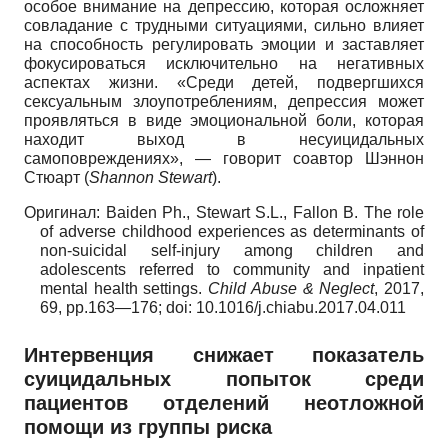
особое внимание на депрессию, которая осложняет
совладание с трудными ситуациями, сильно влияет
на способность регулировать эмоции и заставляет
фокусироваться исключительно на негативных
аспектах жизни. «Среди детей, подвергшихся
сексуальным злоупотреблениям, депрессия может
проявляться в виде эмоциональной боли, которая
находит выход в несуицидальных
самоповреждениях», — говорит соавтор Шэннон
Стюарт
(
Shannon
Stewart
).
Оригинал
:
Baiden Ph., Stewart S.L., Fallon B. The role
of adverse childhood experiences as determinants of
non-suicidal self-injury among children and
adolescents referred to community and inpatient
mental health settings.
Child
Abuse
&
Neglect
,
2017,
69,
pp
.163—176;
doi
: 10.1016/
j
.
chiabu
.2017.04.011
И
нтервенция снижает показатель
суицидальных попыток среди
пациентов отделений неотложной
помощи из группы риска