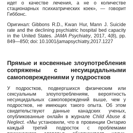
идет о качестве лечения, а не о количестве
стационарных психиатрических коек», — говорит
Гиббонс.
Оригинал
:
Gibbons R.D., Kwan Hur, Mann J. Suicide
rate and the declining psychiatric hospital bed capacity
in the United States.
JAMA
Psychiatry
,
2017, 4(8),
pp
.
849—850;
doi
: 10.1001/
jamapsychiatry
,2017.1227
Прямые и косвенные злоупотребления
сопряжены с несуицидальными
самоповреждениями у подростков
У подростков, подвергшихся физическим или
сексуальным злоупотреблениям, вероятность
несуицидальных самоповреждений выше, чем у
подростков, не имеющих такого опыта. Об этом
свидетельствуют данные канадских ученых,
опубликованные онлайн в журнале
Child
Abuse
&
Neglect
.
«Мы установили, что в провинции Онтарио
каждый третий подросток с проблемами