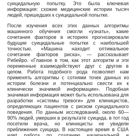
суицидальную попытку. Это была ключевая
информация: схожие медицинские истории тысяч
людей, пришедших к суицидальной попытке.
После изучения всех этих данных алгоритмы
машинного обучения смогли «узнать», какие
сочетания факторов в историях прогнозировали
будущие суицидальные попытки с наибольшей
точностью. «Машина находит оптимальное
сочетание факторов риска», — рассказывает
Рибейро. «Главное в том, как этот алгоритм и эти
переменные взаимодействуют друг с другом в
целом. Работа подобного рода позволяет нам
применять алгоритмы с сотнями точек данных из
истории болезни и потенциально свести их к
клинически значимой информации». Подобная
значимая информация может быть использована для
разработки «системы тревоги» для клиницистов,
определяющих пациентов с риском суицидального
поведения. По данным исследований, около 60—
90% людей, умерших в результате суицида, в тот год
посетили врача, но клиницисты не увидели
приближения суицида. В настоящее время в США
идет работа по созданию национальной и