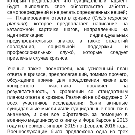
который предполагает, что суицидальный пациент
будет выполнять свое обязательство избегать
самоповреждений и не делать определенных вещей;
—
Планирования ответа в кризисе
(
Crisis
response
planning
),
которое предполагает написание на
каталожной карточке шагов, направленных на
идентификацию индивидуальных
предупредительных знаков, а также стратегий
совладания, социальной поддержки и
профессиональных служб, которые следует
привлечь в случае кризиса.
Ученые также посмотрели, как усиленный план
ответа в кризисе, предполагавший, помимо прочего,
обсуждение причин для продолжения жизни для
конкретного участника, повлияет на
результативность, в сравнении со стандартным
планом ответа в кризисе. Различий не обнаружено. У
всех участников исследования были активные
суицидальные мысли и/или суицидальные попытки в
анамнезе, и они все обратились за помощью в
военную медицинскую клинику в Форд Карсон в 2013
году и в период с января 2015 по февраль 2016 года.
Военнослужащим была предложена одна из трех