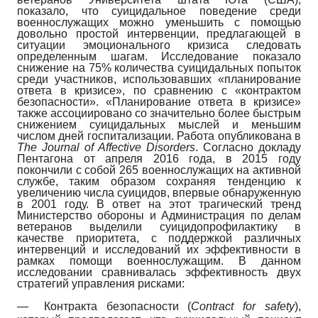
показало, что суицидальное поведение среди
военнослужащих можно уменьшить с помощью
довольно простой интервенции, предлагающей в
ситуации эмоционального кризиса следовать
определенным шагам. Исследование показало
снижение на 75% количества суицидальных попыток
среди участников, использовавших «планирование
ответа в кризисе», по сравнению с «контрактом
безопасности». «Планирование ответа в кризисе»
также ассоциировано со значительно более быстрым
снижением суицидальных мыслей и меньшим
числом дней госпитализации. Работа опубликована в
The
Journal
of
Affective
Disorders
.
Согласно докладу
Пентагона от апреля 2016 года, в 2015 году
покончили с собой 265 военнослужащих на активной
службе, таким образом сохраняя тенденцию к
увеличению числа суицидов, впервые обнаруженную
в 2001 году. В ответ на этот трагический тренд
Министерство обороны и Администрация по делам
ветеранов выделили суицидопрофилактику в
качестве приоритета, с поддержкой различных
интервенций и исследований их эффективности в
рамках помощи военнослужащим. В данном
исследовании сравнивалась эффективность двух
стратегий управления рисками:
—
Контракта безопасности
(
Contract
for
safety
),