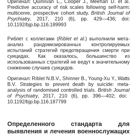
Оригинал
:
Quinlivan L., Cooper J., Meehan D. et al.
Predictive accuracy of risk scales following self-harm:
multicenre, prospective cohort study.
British Journal of
Psychiatry
,
2017, 210 (6),
pp.
429—436;
doi:
10.1192/bjp.bp.116.189993
Риблет
с
коллегами
(
Riblet et al
.)
выполнили
мета
-
анализ
рандоми
зированных
контролируемых
испытаний
стратегий
предотвращения
смерти
при
суицидах
.
Как оказалось, большинство из
использованных стратегий не ведут к значительному
снижению случаев суицидов.
Оригинал
:
Riblet N.B.V., Shinner B., Young-Xu Y., Watts
B.V. Strategies to prevent death by suicide: meta-
analysis of randomised controlled trials.
British
Journal
of
Psychiatry
,
2017, 210 (6),
pp
.
396—402;
doi
:
10.1192/
bjp
.
bp
.116.187799
Определенного стандарта для
выявления и лечения военнослужащих