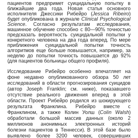
пациентов предпримет суицидальную попытку в
ближайшие два года. Новая статья основного
исполнителя Джессики Рибейро
(
Jessica
Ribeiro
)
будет опубликована в журнале
Clinical
Psychological
Science
.
Согласно результатам исследования,
машинное обучение способно с 80—90% точностью
предсказать вероятность суицидальной попытки у
конкретного человека на два года вперед. По мере
приближения суицидальной попытки точность
алгоритмов еще больше повышается, например, за
неделю до попытки точность повышается до 92%
(для пациентов больницы общего профиля).
Исследование Рибейро особенно впечатляет на
фоне недавно опубликованного обзора 50 лет
исследований в области прогнозирования суицидов
(автор
Joseph
Franklin
;
см. ниже), показавшего
отсутствие реального движения вперед в этой
области. Проект Рибейро родился из шокирующего
результата Франклина. Рибейро вместе с
Франклином, а также Колин Уолш
(
Colin
Walsh
)
обработали большой массив данных (около 2
миллионов анонимных электронных историй
болезни пациентов в Теннесси). В этой базе было
выявлено более 3200 человек, совершивших