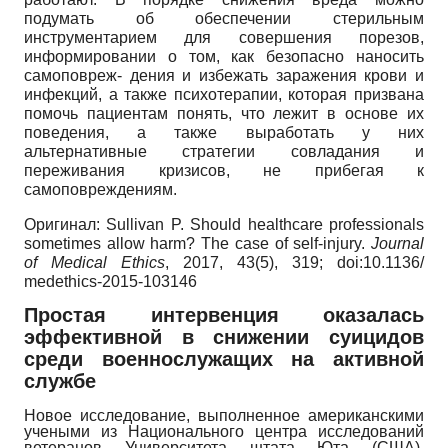
подумать об обеспечении стерильным
инструментарием для совершения порезов,
информировании о том, как безопасно наносить
самоповреж- дения и избежать заражения крови и
инфекций, а также психотерапии, которая призвана
помочь пациентам понять, что лежит в основе их
поведения, а также выработать у них
альтернативные стратегии совладания и
переживания кризисов, не прибегая к
самоповреждениям.
Оригинал
:
Sullivan P. Should healthcare professionals
sometimes allow harm?
The case of self-injury.
Journal
of Medical Ethics
,
2017, 43(5), 319;
doi:10.1136/
medethics-2015-103146
Простая интервенция оказалась
эффективной в снижении суицидов
среди военнослужащих на активной
службе
Новое исследование, выполненное американскими
учеными из Национального центра исследований
ветеранов Университета штата Юта (США),