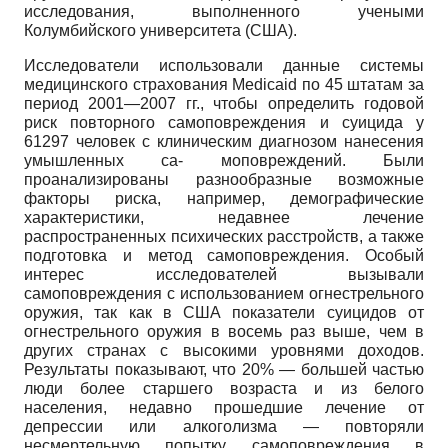
исследования, выполненного учеными
Колумбийского университета (США).
Исследователи использовали данные системы
медицинского страхования
Medicaid
по 45 штатам за
период 2001—2007 гг., чтобы определить годовой
риск повторного самоповреждения и суицида у
61297 человек с клиническим диагнозом нанесения
умышленных са- моповреждений. Были
проанализированы разнообразные возможные
факторы риска, например, демографические
характеристики, недавнее лечение
распространенных психических расстройств, а также
подготовка и метод самоповреждения. Особый
интерес исследователей вызывали
самоповреждения с использованием огнестрельного
оружия, так как в США показатели суицидов от
огнестрельного оружия в восемь раз выше, чем в
других странах с высокими уровнями доходов.
Результаты показывают, что 20% — большей частью
люди более старшего возраста и из белого
населения, недавно прошедшие лечение от
депрессии или алкоголизма — повторяли
несмертельную попытку самоповреждения в