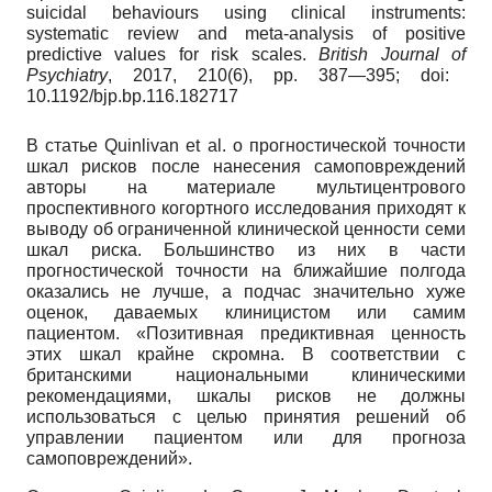
suicidal behaviours using clinical instruments:
systematic review and meta-analysis of positive
predictive values for risk scales.
British
Journal
of
Psychiatry
,
2017, 210(6),
pp
.
387—395;
doi
:
10.1192/
bjp
.
bp
.116.182717
В статье
Quinlivan
et
al
.
о прогностической точности
шкал рисков после нанесения самоповреждений
авторы на материале мультицентро­вого
проспективного когортного исследования приходят к
выводу об ограниченной клинической ценности семи
шкал риска. Большинство из них в части
прогностической точности на ближайшие полгода
оказались не лучше, а подчас значительно хуже
оценок, даваемых клиницистом или самим
пациентом. «Позитивная предиктивная ценность
этих шкал крайне скромна. В соответствии с
британскими национальными клиническими
рекомендациями, шкалы рисков не должны
использоваться с целью принятия решений об
управлении пациентом или для прогноза
самоповреждений».