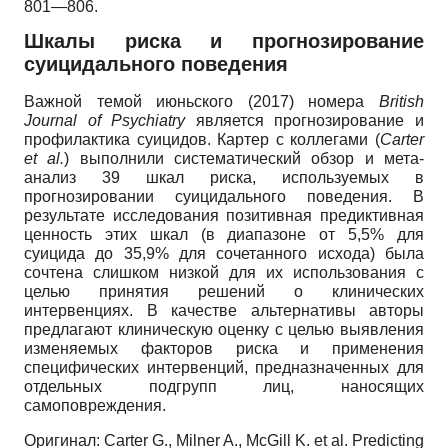
801—806.
Шкалы риска и прогнозирование
суицидального поведения
Важной темой июньского (2017) номера
British
Journal
of
Psychiatry
является прогнозирование и
профилактика суицидов. Картер с коллегами
(
Carter
et
al
.
)
выполнили систематический обзор и мета-
анализ 39 шкал риска, используемых в
прогнозировании суицидального поведения. В
результате исследования позитивная предиктивная
ценность этих шкал (в диапазоне от 5,5% для
суицида до 35,9% для сочетанного исхода) была
сочтена слишком низкой для их использования с
целью принятия решений о клинических
интервенциях. В качестве альтернативы авторы
предлагают клиническую оценку с целью выявления
изменяемых факторов риска и применения
специфических интервенций, предназначенных для
отдельных подгрупп лиц, наносящих
самоповреждения.
Оригинал
:
Carter G., Milner A., McGill K. et al. Predicting