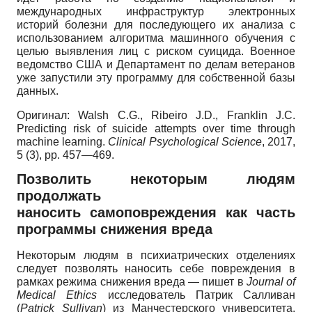
международных инфраструктур электронных
историй болезни для последующего их анализа с
использованием алгоритма машинного обучения с
целью выявления лиц с риском суицида. Военное
ведомство США и Департамент по делам ветеранов
уже запустили эту программу для собственной базы
данных.
Оригинал
:
Walsh C.G., Ribeiro J.D., Franklin J.C.
Predicting risk of suicide attempts over time through
machine learning.
Clinical
Psychological
Science
,
2017,
5 (3),
pp
.
457—469.
Позволить некоторым людям
продолжать
наносить самоповреждения как часть
программы снижения вреда
Некоторым людям в психиатрических отделениях
следует позволять наносить себе повреждения в
рамках режима снижения вреда — пишет в
Journal
of
Medical
Ethics
исследователь Патрик Салливан
(
Patrick
Sullivan
)
из Манчестерского университета.