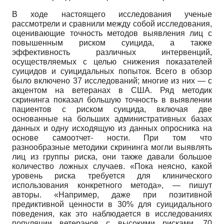
В ходе настоящего исследования ученые
рассмотрели и сравнили между собой исследования,
оценивающие точность методов выявления лиц с
повышенным риском суицида, а также
эффективность различных интервенций,
осуществляемых с целью снижения показателей
суици­дов и суицидальных попыток. Всего в обзор
было включено 37 исследований; многие из них — с
акцентом на ветеранах в США. Ряд методик
скрининга показал большую точность в выявлении
пациентов с риском суицида, включая две
основанные на больших административных базах
данных и одну исходящую из данных опросника на
основе самоотчет- ности. При том что
разнообразные методики скрининга могли выявлять
лиц из группы риска, они также давали большое
количество ложных случаев. «Пока неясно, какой
уровень риска требуется для клинического
использования конкретного метода», — пишут
авторы. «Например, даже при позитивной
предиктивной ценности в 30% для суицидального
поведения, как это наблюдается в исследованиях
популяции ветеранов с высокими рисками, 70