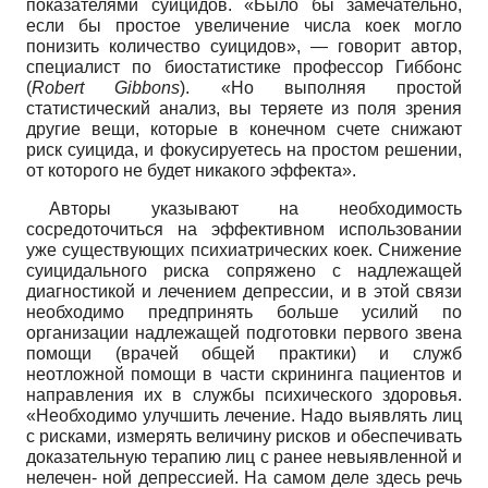
показателями суицидов. «Было бы замечательно,
если бы простое увеличение числа коек могло
понизить количество суицидов», — говорит автор,
специалист по биостатистике профессор Гиббонс
(
Robert
Gibbons
).
«Но выполняя простой
статистический анализ, вы теряете из поля зрения
другие вещи, которые в конечном счете снижают
риск суицида, и фокусируетесь на простом решении,
от которого не будет никакого эффекта».
Авторы указывают на необходимость
сосредоточиться на эффективном использовании
уже существующих психиатрических коек. Снижение
суицидального риска сопряжено с надлежащей
диагностикой и лечением депрессии, и в этой связи
необходимо предпринять больше усилий по
организации надлежащей подготовки первого звена
помощи (врачей общей практики) и служб
неотложной помощи в части скрининга пациентов и
направления их в службы психического здоровья.
«Необходимо улучшить лечение. Надо выявлять лиц
с рисками, измерять величину рисков и обеспечивать
доказательную терапию лиц с ранее невыявленной и
нелечен- ной депрессией. На самом деле здесь речь