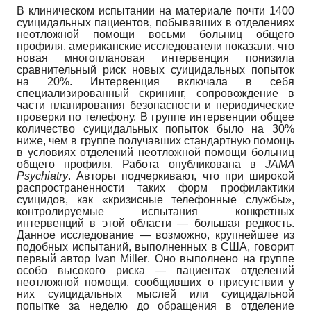
В клиническом испытании на материале почти 1400
суицидальных пациентов, побывавших в отделениях
неотложной помощи восьми больниц общего
профиля, американские исследователи показали, что
новая многоплановая интервенция понизила
сравнительный риск новых суицидальных попыток
на 20%. Интервенция включала в себя
специализированный скрининг, сопровождение в
части планирования безопасности и периодические
проверки по телефону. В группе интервенции общее
количество суицидальных попыток было на 30%
ниже, чем в группе получавших стандартную помощь
в условиях отделений неотложной помощи больниц
общего профиля. Работа опубликована в
JAMA
Psychiatry
.
Авторы подчеркивают, что при широкой
распространенности таких форм профилактики
суицидов, как «кризисные телефонные службы»,
контролируемые испытания конкретных
интервенций в этой области — большая редкость.
Данное исследование — возможно, крупнейшее из
подобных испытаний, выполненных в США, говорит
первый автор
Ivan
Miller
.
Оно выполнено на группе
особо высокого риска — пациентах отделений
неотложной помощи, сообщивших о присутствии у
них суицидальных мыслей или суицидальной
попытке за неделю до обращения в отделение