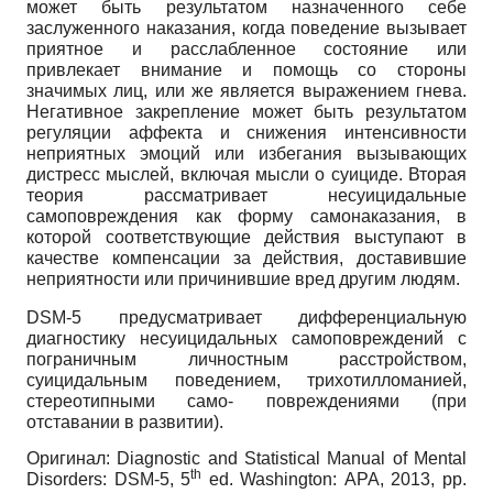
может быть результатом назначенного себе
заслуженного наказания, когда поведение вызывает
приятное и расслабленное состояние или
привлекает внимание и помощь со стороны
значимых лиц, или же является выражением гнева.
Негативное закрепление может быть результатом
регуляции аффекта и снижения интенсивности
неприятных эмоций или избегания вызывающих
дистресс мыслей, включая мысли о суициде. Вторая
теория рассматривает несуицидальные
самоповреждения как форму самонаказания, в
которой соответствующие действия выступают в
качестве компенсации за действия, доставившие
неприятности или причинившие вред другим людям.
DSM
-5
предусматривает дифференциальную
диагностику несуици­дальных самоповреждений с
пограничным личностным расстройством,
суицидальным поведением, трихотилломанией,
стереотипными само- повреждениями (при
отставании в развитии).
Оригинал
:
Diagnostic and Statistical Manual of Mental
th
Disorders: DSM-5, 5
ed.
Washington
:
APA
,
2013,
pp
.