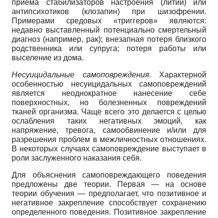
приема стабилизаторов настроения (литий) или
антипсихотиков (клозапин) при шизофрении.
Примерами средовых «триггеров» являются:
недавно выставленный потенциально смертельный
диагноз (например, рак); внезапная потеря близкого
родственника или супруга; потеря работы или
выселение из дома.
Несуицидальные самоповреждения.
Характерной
особенностью несу­ицидальных самоповреждений
является неоднократное нанесение себе
поверхностных, но болезненных повреждений
тканей организма. Чаще всего это делается с целью
ослабления таких негативных эмоций, как
напряжение, тревога, самообвинение и/или для
разрешения проблем в межличностных отношениях.
В некоторых случаях самоповреждение выступает в
роли заслуженного наказания себя.
Для объяснения самоповреждающего поведения
предложены две теории. Первая — на основе
теории обучения — предполагает, что позитивное и
негативное закрепление способствует сохранению
определенного поведения. Позитивное закрепление