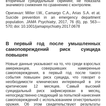
вторичный суицидальный скрининг, не показала
значимого снижения по сравнению с контролем.
Оригинал
:
Miller I.W., Camargo C.A., Arias S.A. et at.
Suicide prevention in an emergency department
population.
JAMA
Psychiatry
,
2017, 76 (6),
pp
.
563—
570;
doi
: 10.1001/
jamapsychiatry
.2017.0678
В
первый год после умышленных
самоповреждений риск суицида
повышен
Новые данные указывают на то, что среди взрослых
американцев, совершивших намеренные
самоповреждения, в первый год после такого
события повышен риск суицида, что говорит о
необходимости клинических интервенций в эти
критические 12 месяцев. Самый высокий
суицидальный риск зафиксирован в месяц,
непосредственно следующий за попыткой нанесения
самоповреждений с использованием огнестрельного
оружия. Об этом свидетельствуют результаты