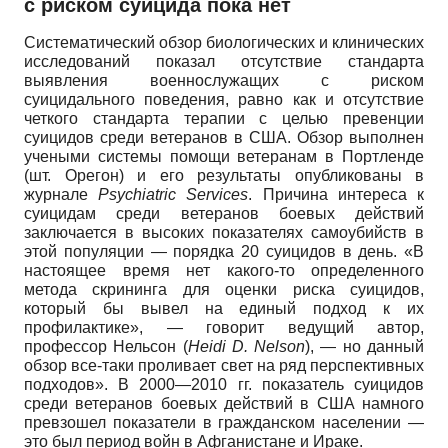
с риском суицида пока нет
Систематический обзор биологических и клинических
исследований показал отсутствие стандарта
выявления военнослужащих с риском
суицидального поведения, равно как и отсутствие
четкого стандарта терапии с целью превенции
суицидов среди ветеранов в США. Обзор выполнен
учеными системы помощи ветеранам в Портленде
(шт. Орегон) и его результаты опубликованы в
журнале
Psychiatric
Services
.
Причина интереса к
суицидам среди ветеранов боевых действий
заключается в высоких показателях самоубийств в
этой популяции — порядка 20 суицидов в день. «В
настоящее время нет какого-то определенного
метода скринин­га для оценки риска суицидов,
который бы вывел на единый подход к их
профилактике», — говорит ведущий автор,
профессор Нельсон
(
Heidi
D
.
Nelson
),
— но данный
обзор все-таки проливает свет на ряд перспективных
подходов». В 2000—2010 гг. показатель суицидов
среди ветеранов боевых действий в США намного
превзошел показатели в гражданском населении —
это был период войн в Афганистане и Ираке.