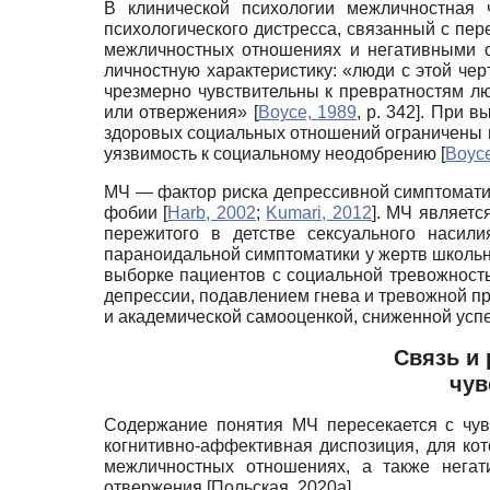
В клинической психологии межличностная 
психологического дистресса, связанный с п
межличностных отношениях и негативными 
личностную характеристику: «люди с этой че
чрезмерно чувствительны к превратностям л
или отвержения»
[
Boyce, 1989
, р. 342]
. При в
здоровых социальных отношений ограничены и
уязвимость к социальному неодобрению
[
Boyce
МЧ — фактор риска депрессивной симптомат
фобии
[
Harb, 2002
;
Kumari, 2012
]
. МЧ являетс
пережитого в детстве сексуального насил
параноидальной симптоматики у жертв школь
выборке пациентов с социальной тревожност
депрессии, подавлением гнева и тревожной 
и академической самооценкой, сниженной ус
Связь и
чув
Содержание понятия МЧ пересекается с чув
когнитивно-аффективная диспозиция, для ко
межличностных отношениях, а также нега
отвержения
[
Польская, 2020а
]
.