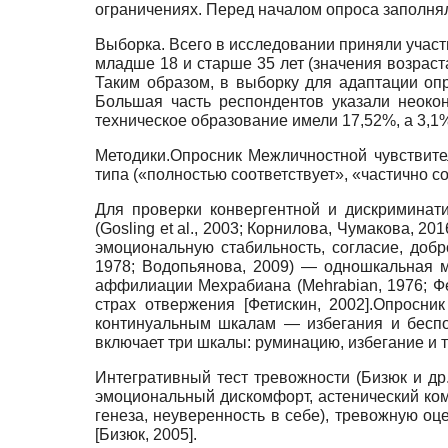
ограничениях. Перед началом опроса заполня
Выборка. Всего в исследовании приняли участ
младше 18 и старше 35 лет (значения возраста
Таким образом, в выборку для адаптации оп
Большая часть респондентов указали неоко
техническое образование имели 17,52%, а 3,1
Методики.Опросник Межличностной чувствит
типа («полностью соответствует», «частично со
Для проверки конвергентной и дискриминат
(Gosling et al.,
2003; Корнилова, Чумакова, 20
эмоциональную стабильность, согласие, доб
1978; Водопьянова, 2009) — одношкальная 
аффилиации Мехрабиана
(Mehrabian,
1976; Ф
страх отвержения
[
Фетискин, 2002
]
.Опросник
континуальным шкалам — избегания и бесп
включает три шкалы: руминацию, избегание и
Интегративный тест тревожности (Бизюк и др
эмоциональный дискомфорт, астенический ком
генеза, неуверенность в себе), тревожную о
[
Бизюк, 2005
]
.