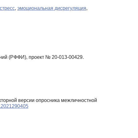
стресс
,
эмоциональная дисрегуляция
,
ий (РФФИ), проект № 20-013-00429.
акторной версии опросника межличностной
pp.2021290405