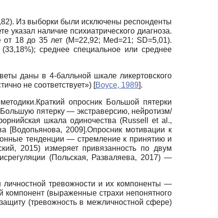
,82).
Из выборки были исключены респонденты
ете указал наличие психиатрического диагноза.
е от 18 до 35 лет
(M=22,92; Med=21; SD=5,01).
(33,18%); среднее специальное или среднее
тветы даны в 4-балльной шкале ликертовского
стично не соответствует»)
[
Boyce, 1989
]
.
методики.Краткий опросник Большой пятерки
 Большую пятерку — экстраверсию, нейротизм/
форнийская шкала одиночества
(Russell et al.,
тва
[
Водопьянова, 2009
]
.Опросник мотивации к
ционные тенденции — стремление к принятию и
кий, 2015) измеряет привязанность по двум
исрегуляции (Польская, Разваляева, 2017) —
 и личностной тревожности и их компоненты —
ий компонент (выраженные страхи непонятного
 защиту (тревожность в межличностной сфере)