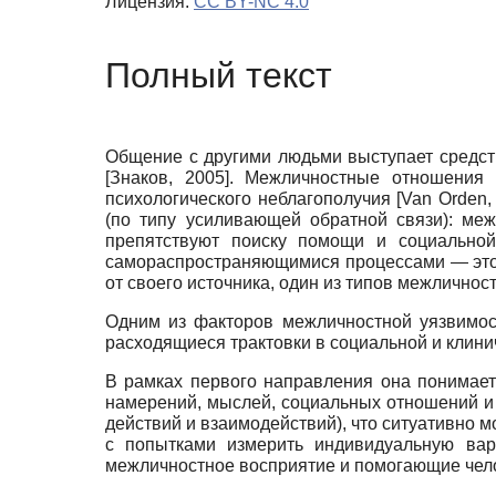
Лицензия:
CC BY-NC 4.0
Полный текст
Общение с другими людьми выступает средст
[
Знаков, 2005
]
. Межличностные отношения 
психологического неблагополучия
[
Van Orden,
(по типу усиливающей обратной связи): ме
препятствуют поиску помощи и социально
самораспространяющимися процессами — это
от своего источника, один из типов межличнос
Одним из факторов межличностной уязвимос
расходящиеся трактовки в социальной и клини
В рамках первого направления она понимаетс
намерений, мыслей, социальных отношений и
действий и взаимодействий), что ситуативно 
с попытками измерить индивидуальную вар
межличностное восприятие и помогающие чело