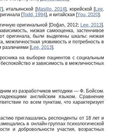
7
]
, итальянской
[
Masillo, 2014
]
, корейской
[
Lee,
оригинала
[
Todd, 1994
]
, и китайская
[
You, 2020
]
.
логичную оригинальной
[
Doğan, 2012
;
Lee, 2013
]
.
ависимость, низкая самооценка, застенчивое
 от оригинала, были выделены шкалы: низкая
га, межличностная уязвимость и потребность в
ми различиями
[
Lee, 2013
]
.
просника на выборке пациентов с социальным
 беспокойство и зависимость в межличностных
дним из разработчиков методики — Ф. Бойсом.
владеющими английским языком. Сравнение
ветствие по всем пунктам, что характеризует
частию приглашались респонденты от 18 лет и
азмещались в онлайн-группах психологической
сти и добровольности участия, возрастных