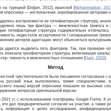
н на турецкой
[
Doğan, 2012
]
, иранской
[
Mohammadian, 201
ии опросника — англоязычная, апробированная авторами 
 удалось воспроизвести ее пятифакторную структуру, ана
ыделено лишь три фактора — межличностная тревога и з
орке пятифакторная структура содержательно отличалась
ивость, недостаток ассертивности / сепарационная трево
о мнению авторов адаптации, могут объясняться культурны
да удается выделить пять факторов. Так, при проверке о
 показала трех­факторная структура, включающая шкалы:
ассер- тивность в межличностных отношениях
[
Harb, 2002
]
.
Метод
ностной чувствительности была письменно согласована с о
а русский язык выполнялись тремя специалистами, 
сского языка) версий опросника показало их высокое соот
держание вопросов оригинальной версии.
—2021 гг. с использованием платформы
Google Forms.
К у
 кто дал предварительное согласие на участие, а также р
сь информация о целях исследования, конфиденциально