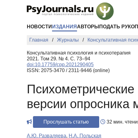
Перейти к основному содержанию
НОВОСТИ
ИЗДАНИЯ
АВТОРЫ
ПОДАТЬ РУКО
Главная
Журналы
Консультативная пси
Консультативная психология и психотерапия
2021. Том 29. № 4. С. 73–94
doi:10.17759/cpp.2021290405
ISSN: 2075-3470 / 2311-9446 (online)
Психометрические 
версии опросника 
Прослушать статью
32 мин. чтени
А.Ю. Разваляева
,
Н.А. Польская