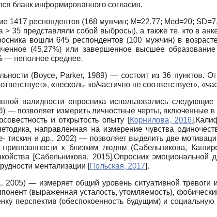
лся бланк информированного согласия.
ие 1417 респондентов (168 мужчин;
M=22,77; Med=20; SD=7
 > 35 представляли собой выбросы), а также те, кто в анк
росника вошли 645 респондентов (100 мужчин) в возраст
нченное (45,27%) или завершенное высшее образование 
% — неполное среднее.
ельности
(Boyce, Parker,
1989) — состоит из 36 пунктов. О
ответствует», «несколь- ко/частично не соответствует», «ча
ивной валидности опросника использовались следующие 
16) — позволяет измерить личностные черты, включенные в
росовестность и открытость опыту
[
Корнилова, 2016
]
.Кали
методика, направленная на измерение чувства одиночес
е- тискин и др., 2002) — позволяет выделить две мотива
 привязанности к близким людям (Сабельникова, Каширс
окойства
[
Сабельникова, 2015
]
.Опросник эмоциональной д
 трудности ментализации
[
Польская, 2017
]
.
., 2005) — измеряет общий уровень ситуативной тревоги
понент (выраженная усталость, утомляемость), фобическ
ценку перспектив (обеспокоенность будущим) и социальную