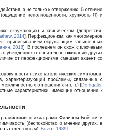
ействия, а не только к отвержению. В отличие
(ощущение неполноценности, хрупкость Я) и
ике окружающих) и клиническом (депрессия,
athew, 2014
]
. Перфекционизм, как многомерное
ный с приписыванием окружающим завышенных
анян, 2018
]
. В последнем он схож с ключевым
ых убеждениях относительно ожиданий других
тличие от перфекционизма смещает акцент со
совокупности психопатологических симптомов,
в, характеризующий проблемы, связанные с
межличностных отношениях и т. п.)
[
Derogatis,
стные характеристики, имеющие отношение к
ельности
тралийскими психиатрами Филипом Бойсом и
имчивость (беспокойство о мнении других, в
 быть отвергнутым)
[
Boyce, 1989
]
.