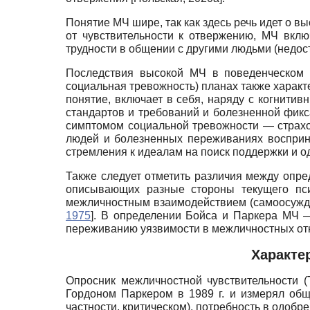
Понятие МЧ шире, так как здесь речь идет о 
от чувствительности к отвержению, МЧ вкл
трудности в общении с другими людьми (недост
Последствия высокой МЧ в поведенческом (
социальная тревожность) планах также харак
понятие, включает в себя, наряду с когни
стандартов и требований и болезненной фик
симптомом социальной тревожности — страхо
людей и болезненных переживаниях воспри
стремления к идеалам на поиск поддержки и о
Также следует отметить различия между опре
описывающих разные стороны текущего пси
межличностным взаимодействием (самоосужде
1975
]
. В определении Бойса и Паркера МЧ —
переживанию уязвимости в межличностных о
Характе
Опросник межличностной чувствительности
(
Гордоном Паркером в 1989 г. и измерял общ
частности, критическом), потребность в одобр