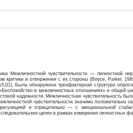
ика Межличностной чувствительности — личностной чер
м критики и отвержения с их стороны (Boyce, Parker, 198
2±5,01). Была обнаружена трехфакторная структура опро
 «Беспокойство в межличностных отношениях» и общей шк
естовой надежности. Межличностная чувствительность был
ежличностной чувствительности значимо положительно св
срегуляцией и отрицательно — с эмоциональной стаби
сследовательских целях в рамках измерения личностных фа