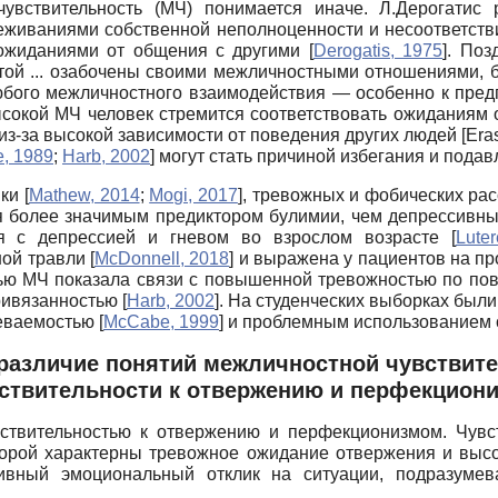
чувствительность (МЧ) понимается иначе. Л.Дерогатис
ереживаниями собственной неполноценности и несоответст
ожиданиями от общения с другими
[
Derogatis, 1975
]
. Поз
ртой ... озабочены своими межличностными отношениями, 
юбого межличностного взаимодействия — особенно к пре
ысокой МЧ человек стремится соответствовать ожиданиям
з-за высокой зависимости от поведения других людей
[
Era
, 1989
;
Harb, 2002
]
могут стать причиной избегания и пода
ики
[
Mathew, 2014
;
Mogi, 2017
]
, тревожных и фобических ра
я более значимым предиктором булимии, чем депрессив
ия с депрессией и гневом во взрослом возрасте
[
Lute
ной травли
[
McDonnell, 2018
]
и выражена у пациентов на пр
ью МЧ показала связи с повышенной тревожностью по по
привязанностью
[
Harb, 2002
]
. На студенческих выборках был
певаемостью
[
McCabe, 1999
]
и проблемным использованием 
 различие понятий межличностной чувствите
ствительности к отвержению и перфекцион
ствительностью к отвержению и перфекционизмом. Чувст
торой характерны тревожное ожидание отвержения и высо
тивный эмоциональный отклик на ситуации, подразуме