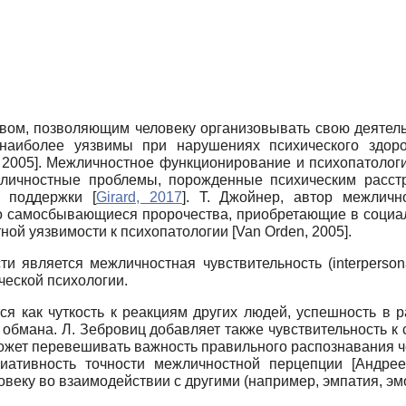
вом, позволяющим человеку организовывать свою деятел
наиболее уязвимы при нарушениях психического здоро
 2005
]
. Межличностное функционирование и психопатологи
жличностные проблемы, порожденные психическим расстр
й поддержки
[
Girard, 2017
]
. Т. Джойнер, автор межличн
 самосбывающиеся пророчества, приобретающие в социаль
тной уязвимости к психопатологии
[
Van Orden, 2005
]
.
ти является межличностная чувствительность
(interperson
ческой психологии.
я как чуткость к реакциям других людей, успешность в р
 обмана. Л. Зебровиц добавляет также чувствительность 
может перевешивать важность правильного распознавания 
иативность точности межличностной перцепции
[
Андрее
веку во взаимодействии с другими (например, эмпатия, эм