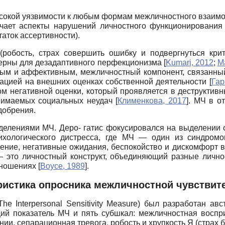
высокой уязвимости к любым формам межличностного взаимод
ючает аспекты нарушений личностного функционирования 
аток ассертивности).
робость, страх совершить ошибку и подвергнуться крит
терны для дезадаптивного перфекционизма
[
Kumari, 2012
;
M
тивным и аффективным, межличностный компонент, связан
сацией на внешних оценках собственной деятельности
[
Гар
м негативной оценки, который проявляется в деструктивн
нимаемых социальных неудач
[
Клименкова, 2017
]
. МЧ в о
добрения.
делениями МЧ. Деро- гатис фокусировался на выделении 
хологического дистресса, где МЧ — один из синдромо
ние, негативные ожидания, беспокойство и дискомфорт в 
 это личностный конструкт, объединяющий разные лично
тношениях
[
Boyce, 1989
]
.
ристика опросника межличностной чувствит
The Interpersonal Sensitivity Measure)
был разработан авс
ий показатель МЧ и пять субшкал: межличностная воспри
ении, сепарационная тревога, робость и хрупкость Я (страх