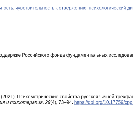
ьность
,
чувствительность к отвержению
,
психологический ди
поддержке Российского фонда фундаментальных исследован
А. (2021). Психометрические свойства русскоязычной трехф
ия и психотерапия,
29
(4), 73–94.
https://doi.org/10.17759/c