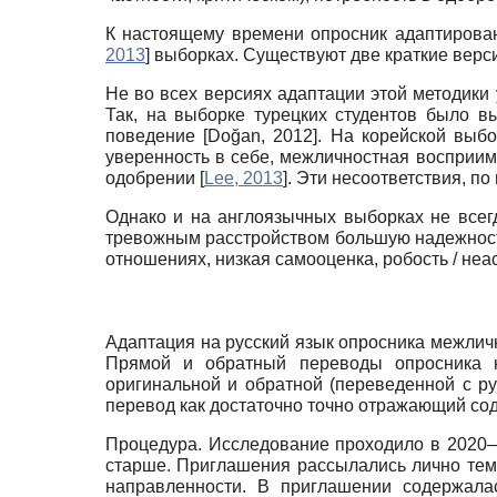
К настоящему времени опросник адаптирова
2013
]
выборках. Существуют две краткие верс
Не во всех версиях адаптации этой методики
Так, на выборке турецких студентов было в
поведение
[
Doğan, 2012
]
. На корейской выб
уверенность в себе, межличностная восприимч
одобрении
[
Lee, 2013
]
. Эти несоответствия, п
Однако и на англоязычных выборках не всег
тревожным расстройством большую надежность
отношениях, низкая самооценка, робость / не
Адаптация на русский язык опросника межлич
Прямой и обратный переводы опросника н
оригинальной и обратной (переведенной с ру
перевод как достаточно точно отражающий со
Процедура. Исследование проходило в 2020
старше. Приглашения рассылались лично тем,
направленности. В приглашении содержала