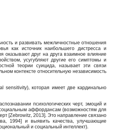
ьность и развивать межличностные отношения
вья как источник наибольшего дистресса и
я оказывают друг на друга взаимное влияние
ойством, усугубляют другие его симптомы и
остной теории суицида, называет эти связи
ном контексте относительную независимость
al sensitivity),
которая имеет две кардинально
аспознавании психологических черт, эмоций и
к социальным аффордансам (возможностям для
черт
[
Zebrowitz, 2013
]
. Это направление связано
ва, 1994
]
и выявить качества, улучшающие
оциональный и социальный интеллект).