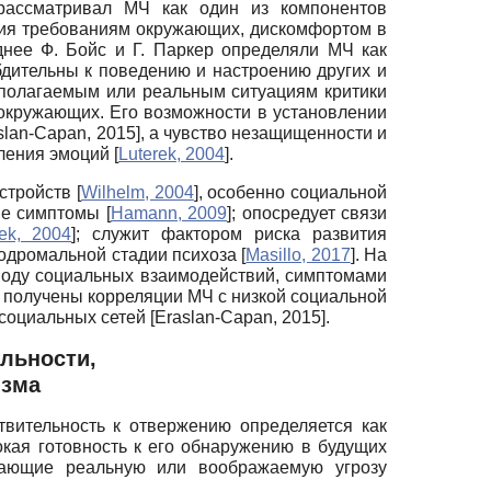
 рассматривал МЧ как один из компонентов
вия требованиям окружающих, дискомфортом в
днее Ф. Бойс и Г. Паркер определяли МЧ как
бдительны к поведению и настроению других и
дполагаемым или реальным ситуациям критики
 окружающих. Его возможности в установлении
slan-Capan, 2015
]
, а чувство незащищенности и
вления эмоций
[
Luterek, 2004
]
.
сстройств
[
Wilhelm, 2004
]
, особенно социальной
ные симптомы
[
Hamann, 2009
]
; опосредует связи
rek, 2004
]
; служит фактором риска развития
одромальной стадии психоза
[
Masillo, 2017
]
. На
воду социальных взаимодействий, симптомами
и получены корреляции МЧ с низкой социальной
социальных сетей
[
Eraslan-Capan, 2015
]
.
льности,
изма
вительность к отвержению определяется как
кая готовность к его обнаружению в будущих
вающие реальную или воображаемую угрозу