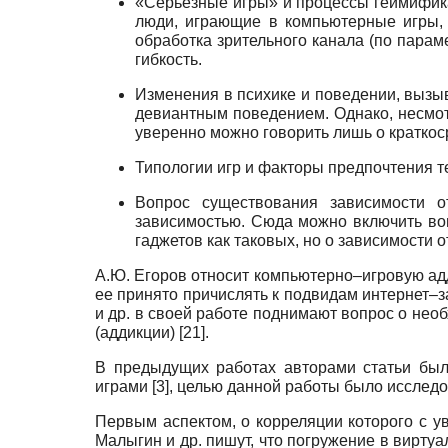
«Серьезные игры» и процессы геймифика
люди, играющие в компьютерные игры,
обработка зрительного канала (по пара
гибкость.
Изменения в психике и поведении, вызыва
девиантным поведением. Однако, несмот
уверенно можно говорить лишь о краткос
Типологии игр и факторы предпочтения те
Вопрос существования зависимости о
зависимостью. Сюда можно включить в
гаджетов как таковых, но о зависимости 
А.Ю. Егоров относит компьютерно–игровую ад
ее принято причислять к подвидам интернет–
и др. в своей работе поднимают вопрос о не
(аддикции)
[21]
.
В предыдущих работах авторами статьи был
играми
[3]
, целью данной работы было исслед
Первым аспектом, о корреляции которого с 
Малыгин и др. пишут, что погружение в виртуа