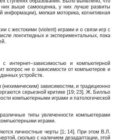
ех ступенях образования. Было выявлено, что
 них выше самооценка, у них лучше развиты
й информации), мелкая моторика, когнитивная
 с жестокими (violent) играми и о связи игр с
исле лонгитюдных и экспериментальных, пока
ей.
 с интернет–зависимостью и компьютерной
оит вопрос не о зависимости от компьютеров и
 данных устройств.
 (нехимическим) зависимостям, и традиционно
ергаются серьезной критике
[19; 23]
. Ж. Билльо
ности компьютерными играми и патологической
 различные типы увлеченности компьютерами
 компьютерными играми.
ляются личностные черты
[1; 14]
. При этом В.Л.
чертой, сколько с наличием дезадаптации, этой