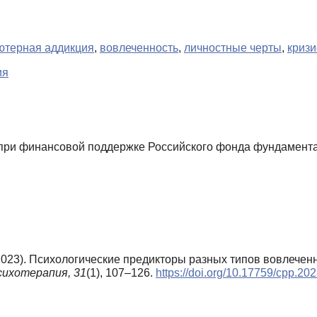
ютерная аддикция
,
вовлеченность
,
личностные черты
,
криз
ия
ри финансовой поддержке Российского фонда фундамента
 (2023). Психологические предикторы разных типов вовлече
сихотерапия,
31
(1), 107–126.
https://doi.org/10.17759/cpp.2