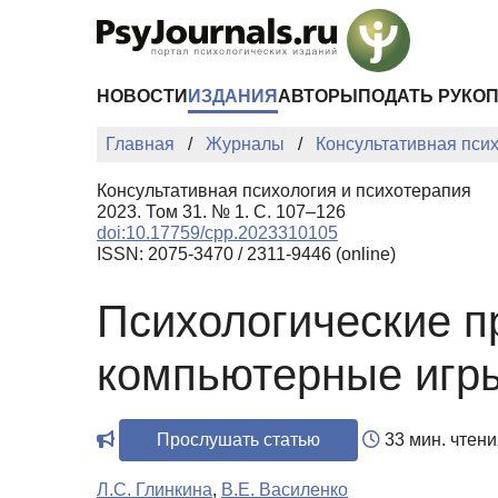
Перейти к основному содержанию
НОВОСТИ
ИЗДАНИЯ
АВТОРЫ
ПОДАТЬ РУКО
Главная
Журналы
Консультативная пси
Консультативная психология и психотерапия
2023. Том 31. № 1. С. 107–126
doi:10.17759/cpp.2023310105
ISSN: 2075-3470 / 2311-9446 (online)
Психологические п
компьютерные игры
Прослушать статью
33 мин. чтени
Л.С. Глинкина
,
В.Е. Василенко