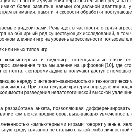
ции как способы улучшения образовательной среды на вс
 имеют более развитые навыки социальной адаптации, у
метрам внимания, памяти и скорости обработки поступающе
емые видеоиграми. Речь идет, в частности, о связи агрессии
ря на обширный ряд существующих исследований, в том ч
рочном влиянии игр на уровень агрессивности пользовател
х или иных типов игр.
т компьютерных и видеоигр, потенциальные связи ее
опрос изменения типа мышления на цифровой
[10]
, где ст
от контента, к которому аддикты получают доступ с помощью
дикцию наряду с интернет–зависимостью к технологическим
зависимости. При этом текущие критерии определения подв
обходимости разведения непатологической высокой увлечен
а разработана анкета, позволяющая дифференцировать
ование комплекса предикторов, вызывающих увлеченность
увлеченностью компьютерными играми говорят ученые, яв
льную среду связанно не столько с какой–либо личностной 