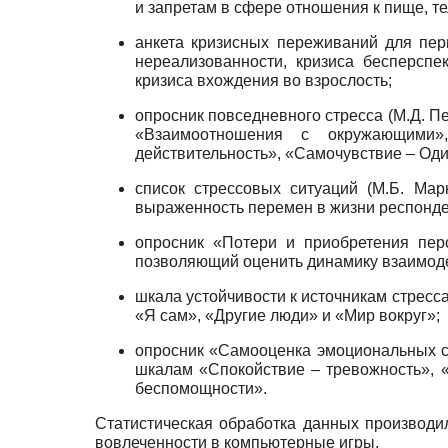
и запретам в сфере отношения к пище, те
анкета кризисных переживаний для пер
нереализованности, кризиса бесперспек
кризиса вхождения во взрослость;
опросник повседневного стресса (М.Д. Пе
«Взаимоотношения с окружающими»
действительность», «Самочувствие – Од
список стрессовых ситуаций (М.Б. Ма
выраженность перемен в жизни респонден
опросник «Потери и приобретения пер
позволяющий оценить динамику взаимоде
шкала устойчивости к источникам стресс
«Я сам», «Другие люди» и «Мир вокруг»;
опросник «Самооценка эмоциональных со
шкалам «Спокойствие – тревожность», «
беспомощности».
Статистическая обработка данных производ
вовлеченности в компьютерные игры.