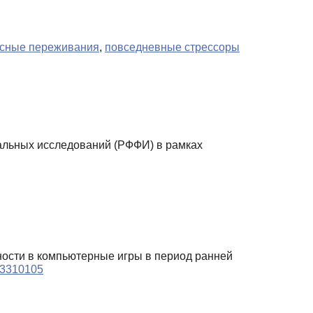
исные переживания
,
повседневные стрессоры
льных исследований (РФФИ) в рамках
нности в компьютерные игры в период ранней
023310105