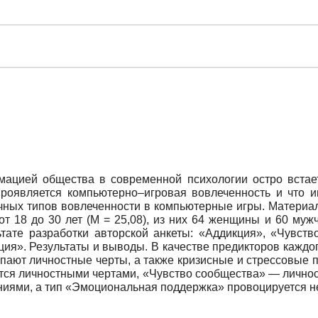
мацией общества в современной психологии остро встает
проявляется компьютерно–игровая вовлеченность и что 
чных типов вовлеченности в компьютерные игры. Материа
от 18 до 30 лет (M = 25,08), из них 64 женщины и 60 му
ьтате разработки авторской анкеты: «Аддикция», «Чувст
ия». Результаты и выводы. В качестве предикторов кажд
пают личностные черты, а также кризисные и стрессовые
ются личностными чертами, «Чувство сообщества» — лично
ями, а тип «Эмоциональная поддержка» провоцируется н