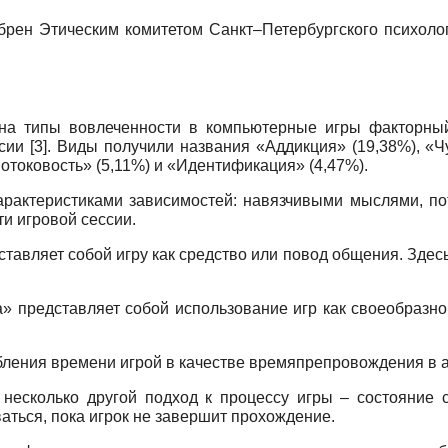
рен Этическим комитетом Санкт–Петербургского психолог
 на типы вовлеченности в компьютерные игры факторны
рсии
[3]
. Виды получили названия «Аддикция» (19,38%), «
отоковость» (5,11%) и «Идентификация» (4,47%).
арактеристиками зависимостей: навязчивыми мыслями, по
и игровой сессии.
авляет собой игру как средство или повод общения. Здесь 
 представляет собой использование игр как своеобразног
ления времени игрой в качестве времяпрепровождения в а
несколько другой подход к процессу игры – состояние с
ться, пока игрок не завершит прохождение.