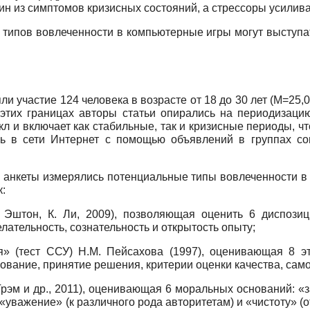
дин из симптомов кризисных состояний, а стрессоры усили
 типов вовлеченности в компьютерные игры могут выступа
 участие 124 человека в возрасте от 18 до 30 лет (
M
=25,
 этих границах авторы статьи опирались на периодизацию
л и включает как стабильные, так и кризисные периоды, 
ь в сети Интернет с помощью объявлений в группах соц
 анкеты измерялись потенциальные типы вовлеченности в
:
 Эштон, К. Ли, 2009), позволяющая оценить 6 диспозици
ательность, сознательность и открытость опыту;
» (тест ССУ) Н.М. Пейсахова (1997), оценивающая 8 эт
ование, принятие решения, критерии оценки качества, само
рэм и др., 2011), оценивающая 6 моральных оснований: «з
 «уважение» (к различного рода авторитетам) и «чистоту» 