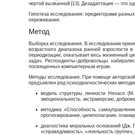
чертой вызванной
[13]
. Дезадаптация — это о
Гипотеза исследования: предикторами разных
переживания.
Метод
Выборка исследования. В исследовании приняли
возрастного диапазона ранней взрослости в
периодизации, охватывает весь жизненный цик
задач. Респонденты–добровольцы набиралис
посвященных компьютерным играм.
Методы исследования. При помощи авторской
предъявлен ряд психодиагностических методик
модель структуры личности Hexaco (М.
эмоциональность, экстраверсию, доброжел
методика «Способность самоуправления
прогнозирование, целеполагание, планир
диагностика моральных оснований (Дж. Г
«справедливость», «лояльность группе»,