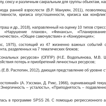
лу, сексу и различным сакральным для группы объектам, на
иода ранней взрослости (В.Р. Манукян, 2011), позволяю
тивности, кризиса опустошенности, кризиса как конфлик
траш и др., 2018), направленный на оценку 10 типов стре
, «Нарушение планов», «Финансы», «Планировани
иночество», «Общее самочувствие» и «Конкуренция»;
ркс, 1975), состоящий из 47 жизненно важных событий
та, разделенных на 7 тематических блоков;
сональных ресурсов» (ОППР) (Н.Е.
Водопьянова, М.В. 
йствия потерь и приобретений личностных ресурсов;
а (Е.В. Распопин, 2012), дающая представление об уровне 
стояний» (А. Уэссман, Д. Рикс, 1966), оценивающий тек
Энергичность – усталость», «Приподнятость – подавленно
илась в программе SPSS 26. С помощью регрессионного а