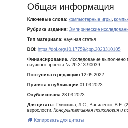
Общая информация
Ключевые слова:
компьютерные игры
,
компь
Рубрика издания:
Эмпирические исследован
Тип материала:
научная статья
DOI:
https://doi.org/10.17759/cpp.2023310105
Финансирование.
Исследование выполнено п
научного проекта № 20-313-90039.
Поступила в редакцию
12.05.2022
Принята к публикации
01.03.2023
Опубликована
28.03.2023
Для цитаты:
Глинкина, Л.С., Василенко, В.Е.
взрослости.
Консультативная психология и п
Копировать для цитаты