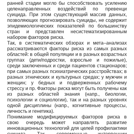
ранней стадии могло бы способствовать усилению
целенаправленных воздействий по превенци
суицида. При этом существующий массив данных,
позволяющих прогнозировать суициды, не содержит
эпидемиологических показателей по большинству
стран и представлен несистематизированным
набором факторов риска.
Так, в систематических обзорах и мета–анализах
рассматриваются факторы риска из самых разных
областей: в общей популяции и в разных возрастных
группах (дети/подростки, взрослые и пожилые),
среди заключенных и среди пациентов стационаров;
при самых разных психиатрических расстройствах; в
разных этнических и культурных средах; у мужчин и
женщин; у бедных и подверженных рабочему
стрессу и пр. Факторы риска могут быть получены как
из разных областей знания (напр., биологии,
психологии и социологии), так и на разных уровнях
одной дисциплины (напр., когнитивные процессы,
личность и генетика).
Понимание модифицируемых факторов риска в
свою очередь может направлять развитие
инновационных технологий для целей профилактики
суицида. Так, современные интервенции