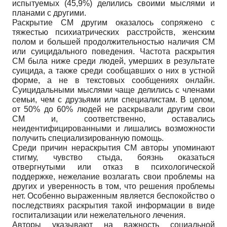
испытуемых (45,9%) делились своими мыслями и
планами с другими.
Раскрытие СМ другим оказалось сопряжено с
тяжестью психиатрических расстройств, женским
полом и большей продолжительностью наличия СМ
или суицидального поведения. Частота раскрытия
СМ была ниже среди людей, умерших в результате
суицида, а также среди сообщавших о них в устной
форме, а не в текстовых сообщениях онлайн.
Суицидальными мыслями чаще делились с членами
семьи, чем с друзьями или специалистам. В целом,
от 50% до 60% людей не раскрывали другим свои
СМ и, соответственно, оставались
неидентифицированными и лишались возможности
получить специализированную помощь.
Среди причин нераскрытия СМ авторы упоминают
стигму, чувство стыда, боязнь оказаться
отвергнутыми или отказ в психологической
поддержке, нежелание возлагать свои проблемы на
других и уверенность в том, что решения проблемы
нет. Особенно выраженным является беспокойство о
последствиях раскрытия такой информации в виде
госпитализации или нежелательного лечения.
Авторы указывают на важность социальной