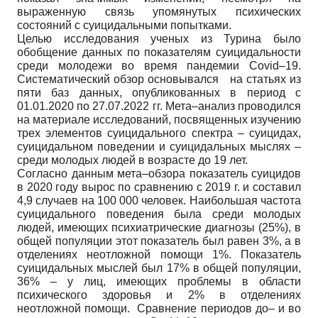
выраженную связь упомянутых психических
состояний с суицидальными попытками.
Целью исследования ученых из Турина было
обобщение данных по показателям суицидальности
среди молодежи во время пандемии Covid–19.
Систематический обзор основывался на статьях из
пяти баз данных, опубликованных в период с
01.01.2020 по 27.07.2022 гг. Мета–анализ проводился
на материале исследований, посвященных изучению
трех элементов суицидального спектра – суицидах,
суицидальном поведении и суицидальных мыслях –
среди молодых людей в возрасте до 19 лет.
Согласно данным мета–обзора показатель суицидов
в 2020 году вырос по сравнению с 2019 г. и составил
4,9 случаев на 100 000 человек. Наибольшая частота
суицидального поведения была среди молодых
людей, имеющих психиатрические диагнозы (25%), в
общей популяции этот показатель был равен 3%, а в
отделениях неотложной помощи 1%. Показатель
суицидальных мыслей был 17% в общей популяции,
36% – у лиц, имеющих проблемы в области
психического здоровья и 2% в отделениях
неотложной помощи. Сравнение периодов до– и во