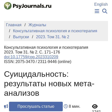
Перейти к основному содержанию
English
НОВОСТИ
Главная
Журналы
ИЗДАНИЯ
Консультативная психология и психотерапия
АВТОРЫ
Выпуски
2023. Том 31. № 2
ПОДАТЬ РУКОПИСЬ
БАЗА ЗНАНИЙ
Консультативная психология и психотерапия
КЛЮЧЕВЫЕ СЛОВА
2023. Том 31. № 2. С. 171–176
Регистрация
Вход
doi:10.17759/cpp.2023310209
ISSN: 2075-3470 / 2311-9446 (online)
Суицидальность:
результаты новых мета-
анализов
Прослушать статью
8 мин.
1241