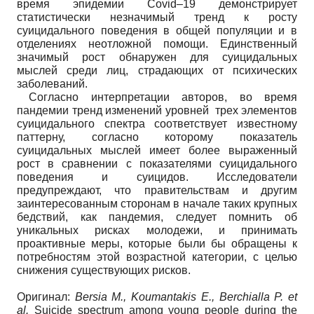
время эпидемии Covid–19 демонстрирует
статистически незначимый тренд к росту
суицидального поведения в общей популяции и в
отделениях неотложной помощи. Единственный
значимый рост обнаружен для суицидальных
мыслей среди лиц, страдающих от психических
заболеваний.
Согласно интерпретации авторов, во время
пандемии тренд изменений уровней трех элементов
суицидального спектра соответствует известному
паттерну, согласно которому показатель
суицидальных мыслей имеет более выраженный
рост в сравнении с показателями суицидального
поведения и суицидов. Исследователи
предупреждают, что правительствам и другим
заинтересованным сторонам в начале таких крупных
бедствий, как пандемия, следует помнить об
уникальных рисках молодежи, и принимать
проактивные меры, которые были бы обращены к
потребностям этой возрастной категории, с целью
снижения существующих рисков.
Оригинал:
Bersia M., Koumantakis E., Berchialla P. et
al.
Suicide spectrum among young people during the