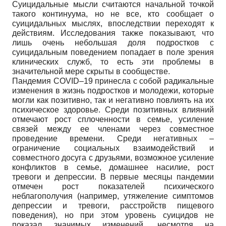
Суицидальные мысли считаются начальной точкой
такого континуума, но не все, кто сообщает о
суицидальных мыслях, впоследствии переходят к
действиям. Исследования также показывают, что
лишь очень небольшая доля подростков с
суицидальным поведением попадает в поле зрения
клинических служб, то есть эти проблемы в
значительной мере скрыты в сообществе.
Пандемия COVID–19 принесла с собой радикальные
изменения в жизнь подростков и молодежи, которые
могли как позитивно, так и негативно повлиять на их
психическое здоровье. Среди позитивных влияний
отмечают рост сплоченности в семье, усиление
связей между ее членами через совместное
проведение времени. Среди негативных –
ограничение социальных взаимодействий и
совместного досуга с друзьями, возможное усиление
конфликтов в семье, домашнее насилие, рост
тревоги и депрессии. В первые месяцы пандемии
отмечен рост показателей психического
неблагополучия (например, утяжеление симптомов
депрессии и тревоги, расстройств пищевого
поведения), но при этом уровень суицидов не
показал значимых изменений, несмотря на