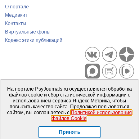
О портале
Медиакит
Контакты
Виртуальные фоны
Кодекс этики публикаций
Портал психологических изданий PsyJournals.ru, 2007–2026
На портале PsyJournals.ru осуществляется обработка
Правила использования материалов
файлов cookie и сбор статистической информации с
Свидетельство регистрации СМИ
Эл № ФС77-66447 от 14 июля
использованием сервиса Яндекс.Метрика, чтобы
2016 г.
повысить качество сайта. Продолжая пользоваться
сайтом, вы соглашаетесь с
Политикой использования
Издатель:
ФГБОУ ВО МГППУ
файлов Cookie
.
Репозиторий открытого доступа
Принять