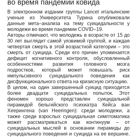
во время пандемии ковида
В электронном издании группы Lancet итальянские
ученые из Университета Турина опубликовали
данные мета–анализа на тему суицидальности у
молодежи во время пандемии COVID–19.
Авторы отмечают, что молодежь в возрасте от 15 до
30 лет выглядит самой уязвимой группой, и каждая
четвертая смерть в этой возрастной категории – это
смерть от суицида. Среди его причин упоминается
дефицит когнитивного контроля, обусловленный
особенностями развития головного мозга
подростков, который может повышать риск
импульсивного суицидального поведения как
дисфункционального ответа на кризисную ситуацию.
В целом, на один завершенный суицид приходится
более двадцати суицидальных попыток. Этот
феномен хорошо представлен суицидальной
пирамидой бельгийского психиатра Кейса ван
Хеерингена (van Heeringen): среди молодежи, а
также среди взрослых суицидальная симптоматика
может рассматриваться как континуум – от
суицидальных мыслей в основании пирамиды до
суицидального поведения и суицида на ее вершине.