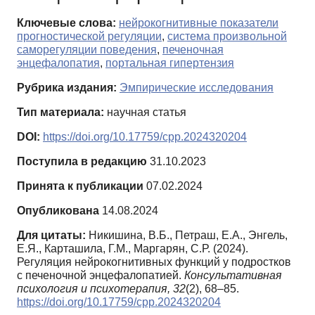
Ключевые слова:
нейрокогнитивные показатели
прогностической регуляции
,
система произвольной
саморегуляции поведения
,
печеночная
энцефалопатия
,
портальная гипертензия
Рубрика издания:
Эмпирические исследования
Тип материала:
научная статья
DOI:
https://doi.org/10.17759/cpp.2024320204
Поступила в редакцию
31.10.2023
Принята к публикации
07.02.2024
Опубликована
14.08.2024
Для цитаты:
Никишина, В.Б., Петраш, Е.А., Энгель,
Е.Я., Карташила, Г.М., Маргарян, С.Р. (2024).
Регуляция нейрокогнитивных функций у подростков
с печеночной энцефалопатией.
Консультативная
психология и психотерапия,
32
(2), 68–85.
https://doi.org/10.17759/cpp.2024320204