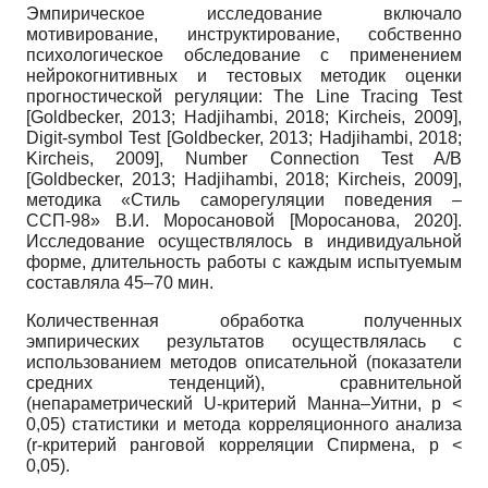
Эмпирическое исследование включало
мотивирование, инструктирование, собственно
психологическое обследование с применением
нейрокогнитивных и тестовых методик оценки
прогностической регуляции: The Line Tracing Test
[
Goldbecker, 2013
;
Hadjihambi, 2018
;
Kircheis, 2009
]
,
Digit-symbol Test
[
Goldbecker, 2013
;
Hadjihambi, 2018
;
Kircheis, 2009
]
, Number Connection Test A/B
[
Goldbecker, 2013
;
Hadjihambi, 2018
;
Kircheis, 2009
]
,
методика «Стиль саморегуляции поведения –
ССП-98» В.И. Моросановой
[
Моросанова, 2020
]
.
Исследование осуществлялось в индивидуальной
форме, длительность работы с каждым испытуемым
составляла 45–70 мин.
Количественная обработка полученных
эмпирических результатов осуществлялась с
использованием методов описательной (показатели
средних тенденций), сравнительной
(непараметрический U-критерий Манна–Уитни, р ˂
0,05) статистики и метода корреляционного анализа
(r-критерий ранговой корреляции Спирмена, р ˂
0,05).