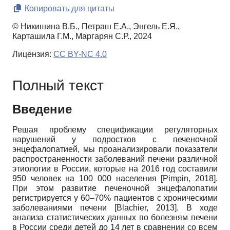
Копировать для цитаты
© Никишина В.Б., Петраш Е.А., Энгель Е.Я.,
Карташила Г.М., Маргарян С.Р., 2024
Лицензия:
CC BY-NC 4.0
Полный текст
Введение
Решая проблему спецификации регуляторных
нарушений у подростков с печеночной
энцефалопатией, мы проанализировали показатели
распространенности заболеваний печени различной
этиологии в России, которые на 2016 год составили
950 человек на 100 000 населения
[
Pimpin, 2018
]
.
При этом развитие печеночной энцефалопатии
регистрируется у 60–70% пациентов с хроническими
заболеваниями печени
[
Blachier, 2013
]
. В ходе
анализа статистических данных по болезням печени
в России среди детей до 14 лет в сравнении со всем