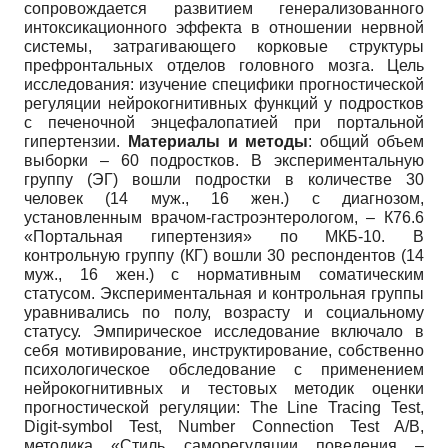
сопровождается развитием генерализованного
интоксикационного эффекта в отношении нервной
системы, затрагивающего корковые структуры
префронтальных отделов головного мозга. Цель
исследования: изучение специфики прогностической
регуляции нейрокогнитивных функций у подростков
с печеночной энцефалопатией при портальной
гипертензии.
Материалы и методы
: общий объем
выборки – 60 подростков. В экспериментальную
группу (ЭГ) вошли подростки в количестве 30
человек (14 муж., 16 жен.) с диагнозом,
установленным врачом-гастроэнтерологом, – К76.6
«Портальная гипертензия» по МКБ-10. В
контрольную группу (КГ) вошли 30 респондентов (14
муж., 16 жен.) с нормативным соматическим
статусом. Экспериментальная и контрольная группы
уравнивались по полу, возрасту и социальному
статусу. Эмпирическое исследование включало в
себя мотивирование, инструктирование, собственно
психологическое обследование с применением
нейрокогнитивных и тестовых методик оценки
прогностической регуляции: The Line Tracing Test,
Digit-symbol Test, Number Connection Test A/B,
методика «Стиль саморегуляции поведения –