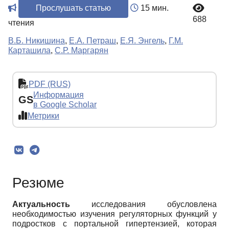
Прослушать статью
15 мин.
688
чтения
В.Б. Никишина
,
Е.А. Петраш
,
Е.Я. Энгель
,
Г.М.
Карташила
,
С.Р. Маргарян
PDF (RUS)
Информация
GS
в Google Scholar
Метрики
Резюме
Актуальность
исследования обусловлена
необходимостью изучения регуляторных функций у
подростков с портальной гипертензией, которая