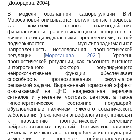
[
Дозорцева, 2004
]
.
В модели осознанной саморегуляции В.И.
Моросановой описываются регуляторные процессы
как комплекс тесного взаимодействия
физиологически развертывающихся процессов с
личностно-индивидуальными проявлениями, в ней
подчеркивается мультипарадигмальная
направленность исследования прогностической
регуляции
[
Моросанова, 2021
]
. Уровень
прогностической регуляции, как сквозного высшего
интегративного фактора, регулирующего
нейрокогнитивные функции, обеспечивает
способность прогнозирования результатов
решаемой задачи. Выраженный тормозной эффект,
оказываемый на ЦНС, неадекватная передача
сигналов и угнетение мозговых центров, а также
гипоэнергетическое состояние полушарий,
обусловленные наличием тяжелого соматического
заболевания (печеночной энцефалопатии), приводят
к нарушению прогностической регуляции
нейрокогнитивных функций. Токсическое влияние
аммиака и меркаптана на кору больших полушарий,
изменения в процессе нейротрансмиссии,