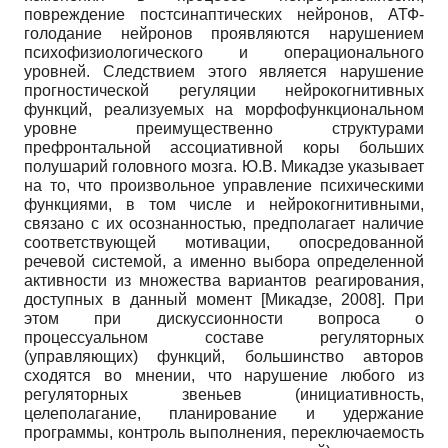
повреждение постсинаптических нейронов, АТФ-
голодание нейронов проявляются нарушением
психофизиологического и операционального
уровней. Следствием этого является нарушение
прогностической регуляции нейрокогнитивных
функций, реализуемых на морфофункциональном
уровне преимущественно структурами
префронтальной ассоциативной коры больших
полушарий головного мозга. Ю.В. Микадзе указывает
на то, что произвольное управление психическими
функциями, в том числе и нейрокогнитивными,
связано с их осознанностью, предполагает наличие
соответствующей мотивации, опосредованной
речевой системой, а именно выбора определенной
активности из множества вариантов реагирования,
доступных в данный момент
[
Микадзе, 2008
]
. При
этом при дискуссионности вопроса о
процессуальном составе регуляторных
(управляющих) функций, большинство авторов
сходятся во мнении, что нарушение любого из
регуляторных звеньев (инициативность,
целеполагание, планирование и удержание
программы, контроль выполнения, переключаемость