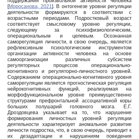
поддержания произвольной активности человека
[
Моросанова, 2021
]
. В онтогенезе уровни регуляции
деятельности формируются в соответствии с
возрастными периодами. Подростковый возраст
соответствует смысловому уровню регуляции,
следующему за психофизиологическим,
операциональным и целевым. Осознанная
саморегуляция личности, в свою очередь, является
рефлексивным психологическим инструментом
организации активности человека на основе
самоорганизации различных субсистем
регуляторных процессов операционально-
когнитивного и регуляторно-личностного уровней.
Содержанием операционально-когнитивного уровня
саморегуляции является прогностическая регуляция
нейрокогнитивных функций, реализуемая на
морфофункциональном уровне преимущественно
структурами префронтальной ассоциативной коры
больших полушарий головного мозга. Е.Г.
Дроздовцева указывает на то, что нарушение
формирования личностных уровней регуляции
деятельности характеризует аномальное развитие
личности подростка, что, в свою очередь, приводит к
их дезадаптации и нарушениям поведения