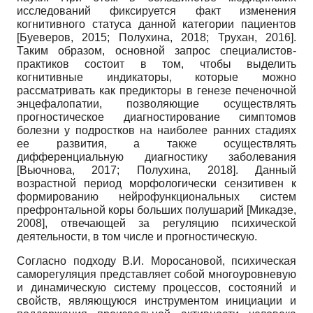
исследований фиксируется факт изменения
когнитивного статуса данной категории пациентов
[
Буеверов, 2015
;
Полухина, 2018
;
Трухан, 2016
]
.
Таким образом, основной запрос специалистов-
практиков состоит в том, чтобы выделить
когнитивные индикаторы, которые можно
рассматривать как предикторы в генезе печеночной
энцефалопатии, позволяющие осуществлять
прогностическое диагностирование симптомов
болезни у подростков на наиболее ранних стадиях
ее развития, а также осуществлять
дифференциальную диагностику заболевания
[
Вьючнова, 2017
;
Полухина, 2018
]
. Данный
возрастной период морфологически сензитивен к
формированию нейрофункциональных систем
префронтальной коры больших полушарий
[
Микадзе,
2008
]
, отвечающей за регуляцию психической
деятельности, в том числе и прогностическую.
Согласно подходу В.И. Моросановой, психическая
саморегуляция представляет собой многоуровневую
и динамическую систему процессов, состояний и
свойств, являющуюся инструментом инициации и