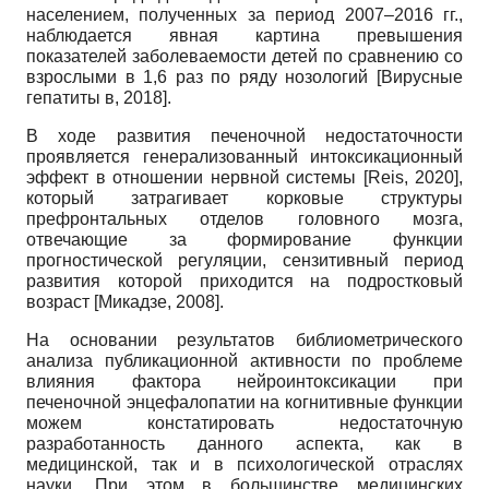
населением, полученных за период 2007–2016 гг.,
наблюдается явная картина превышения
показателей заболеваемости детей по сравнению со
взрослыми в 1,6 раз по ряду нозологий
[
Вирусные
гепатиты в, 2018
]
.
В ходе развития печеночной недостаточности
проявляется генерализованный интоксикационный
эффект в отношении нервной системы
[
Reis, 2020
]
,
который затрагивает корковые структуры
префронтальных отделов головного мозга,
отвечающие за формирование функции
прогностической регуляции, сензитивный период
развития которой приходится на подростковый
возраст
[
Микадзе, 2008
]
.
На основании результатов библиометрического
анализа публикационной активности по проблеме
влияния фактора нейроинтоксикации при
печеночной энцефалопатии на когнитивные функции
можем констатировать недостаточную
разработанность данного аспекта, как в
медицинской, так и в психологической отраслях
науки. При этом в большинстве медицинских