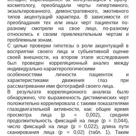
косметологу, преобладали черты гипертимного,
экзальтированного, демонстративного, эмотивного
типов акцентуаций характера. В зависимости от
преобладания тех или иных черт пациентки по-
разному смотрели на свое лицо, по-разному
относились к своим привлекательным чертам и
проблемным зонам.
С целью проверки гипотезы о роли акцентуаций в
восприятии своего лица и субъективной оценке
своей внешности, на втором этапе исследования
был проведен корреляционный анализ между
индивидуально-характерологическими
особенностями личности пациенток и
характеристиками движения глаз при
рассматривании ими фотографий своего лица.
В результате корреляционного анализа было
обнаружено, что выраженность дистимических черт
положительно коррелировала с такими показателями
глазодвигательной активности, как: общее время
просмотра лица (р = 0,002), средняя
продолжительность фиксаций на лице (р = 0,044),
число фиксаций на лице (р = 0,022), длина пути
сканирования лица (р = 0,02) (табл. 1). Таким