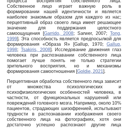
процесса восприятия собственного лица.
Собственное лицо играет важную роль в
формировании нашей идентичности и является
наиболее знакомым образом для каждого из нас;
перцептивный образ своего лица имеет решающее
значение для поддержания целостного
самоощущения
[
Garrido, 2008
;
Sarwer, 2007
;
Tong,
1999
]
. Эта способность является предпосылкой для
формирования «Образа Я»
[
Gallup, 1970
;
Gallup,
1998
;
Tsakiris, 2008
]
. Исследование движения глаз
человека при распознавании собственного лица
помогает лучше понять не только стратегии
зрительного восприятия, но и механизмы
формирования самоотношения
[
Goldie, 2021
]
.
Перцептивная обработка собственного лица зависит
от множества психологических и
психофизиологических особенностей человека, в
частности, от функциональных нарушений или
повреждений головного мозга. Например, около 10%
пациентов, страдающих шизофренией, испытывают
трудности в распознавании изображения своего
собственного лица на фотографиях, хотя они
достаточно успешно распознают другие лица