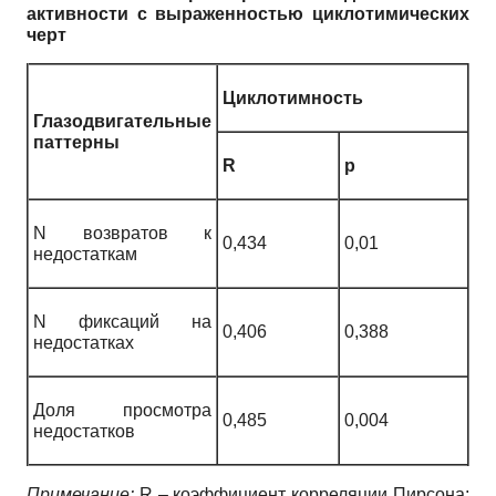
активности с выраженностью циклотимических
черт
Циклотимность
Глазодвигательные
паттерны
R
p
N возвратов к
0,434
0,01
недостаткам
N фиксаций на
0,406
0,388
недостатках
Доля просмотра
0,485
0,004
недостатков
Примечание:
R – коэффициент корреляции Пирсона;