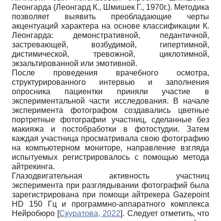
Леонгарда (Леонгард К., Шмишек Г., 1970г.). Методика
позволяет выявить преобладающие черты
акцентуаций характера на основе классификации К.
Леонгарда: демонстративной, педантичной,
застревающей, возбудимой, гипертимной,
дистимической, тревожной, циклотимной,
экзальтированной или эмотивной.
После проведения врачебного осмотра,
структурированного интервью и заполнения
опросника пациентки приняли участие в
экспериментальной части исследования. В начале
эксперимента фотографом создавались цветные
портретные фотографии участниц, сделанные без
макияжа и постобработки в фотостудии. Затем
каждая участница просматривала свою фотографию
на компьютерном мониторе, направление взгляда
испытуемых регистрировалось с помощью метода
айтрекинга.
Глазодвигательная активность участниц
эксперимента при разглядывании фотографий была
зарегистрирована при помощи айтрекера Gazepoint
HD 150 Гц и программно-аппаратного комплекса
Нейробюро
[
Скуратова, 2022
]
. Следует отметить, что