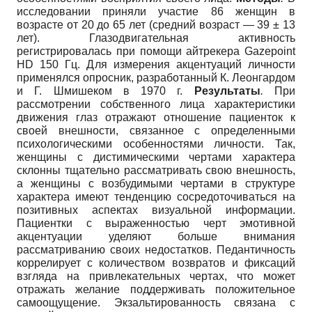
исследовании приняли участие 86 женщин в
возрасте от 20 до 65 лет (средний возраст — 39 ± 13
лет). Глазодвигательная активность
регистрировалась при помощи айтрекера Gazepoint
HD 150 Гц. Для измерения акцентуаций личности
применялся опросник, разработанный К. Леонгардом
и Г. Шмишеком в 1970 г.
Результаты
.
При
рассмотрении собственного лица характеристики
движения глаз отражают отношение пациенток к
своей внешности, связанное с определенными
психологическими особенностями личности. Так,
женщины с дистимическими чертами характера
склонны тщательно рассматривать свою внешность,
а женщины с возбудимыми чертами в структуре
характера имеют тенденцию сосредоточиваться на
позитивных аспектах визуальной информации.
Пациентки с выраженностью черт эмотивной
акцентуации уделяют больше внимания
рассматриванию своих недостатков. Педантичность
коррелирует с количеством возвратов и фиксаций
взгляда на привлекательных чертах, что может
отражать желание поддерживать положительное
самоощущение. Экзальтированность связана с