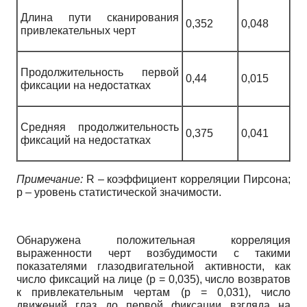
Длина пути сканирования
0,352
0,048
привлекательных черт
Продолжительность первой
0,44
0,015
фиксации на недостатках
Средняя продолжительность
0,375
0,041
фиксаций на недостатках
Примечание:
R – коэффициент корреляции Пирсона;
р – уровень статистической значимости.
Обнаружена положительная корреляция
выраженности черт возбудимости с такими
показателями глазодвигательной активности, как
число фиксаций на лице (р = 0,035), число возвратов
к привлекательным чертам (р = 0,031), число
движений глаз до первой фиксации взгляда на