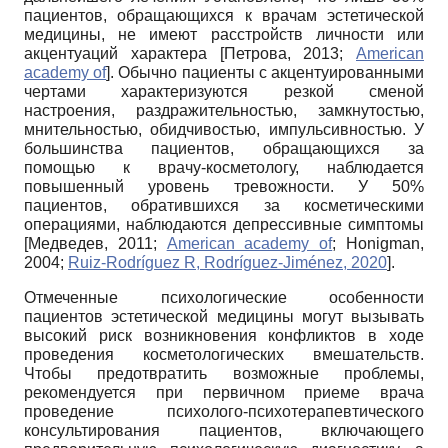
пациентов, обращающихся к врачам эстетической
медицины, не имеют расстройств личности или
акцентуаций характера
[
Петрова, 2013
;
American
academy of
]
. Обычно пациенты с акцентуированными
чертами характеризуются резкой сменой
настроения, раздражительностью, замкнутостью,
мнительностью, обидчивостью, импульсивностью. У
большинства пациентов, обращающихся за
помощью к врачу-косметологу, наблюдается
повышенный уровень тревожности. У 50%
пациентов, обратившихся за косметическими
операциями, наблюдаются депрессивные симптомы
[
Медведев, 2011
;
American academy of
;
Honigman,
2004
;
Ruiz-Rodríguez R, Rodríguez-Jiménez, 2020
]
.
Отмеченные психологические особенности
пациентов эстетической медицины могут вызывать
высокий риск возникновения конфликтов в ходе
проведения косметологических вмешательств.
Чтобы предотвратить возможные проблемы,
рекомендуется при первичном приеме врача
проведение психолого-психотерапевтического
консультирования пациентов, включающего