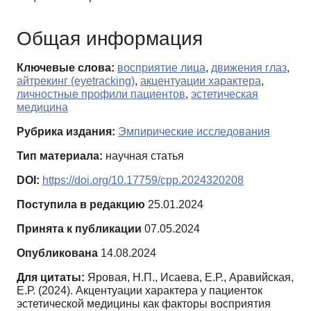
Общая информация
Ключевые слова:
восприятие лица
,
движения глаз
,
айтрекинг (eyetracking)
,
акцентуации характера
,
личностные профили пациентов
,
эстетическая
медицина
Рубрика издания:
Эмпирические исследования
Тип материала:
научная статья
DOI:
https://doi.org/10.17759/cpp.2024320208
Поступила в редакцию
25.01.2024
Принята к публикации
07.05.2024
Опубликована
14.08.2024
Для цитаты:
Яровая, Н.П., Исаева, Е.Р., Аравийская,
Е.Р. (2024). Акцентуации характера у пациенток
эстетической медицины как факторы восприятия