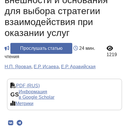
внешности и основания
для выбора стратегии
взаимодействия при
оказании услуг
Прослушать статью
24 мин.
1219
чтения
Н.П. Яровая
,
Е.Р. Исаева
,
Е.Р. Аравийская
PDF (RUS)
Информация
GS
в Google Scholar
Метрики