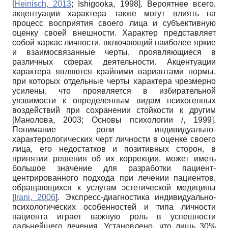
[
Heinisch, 2013
;
Ishigooka, 1998
]
. Вероятнее всего,
акцентуации характера также могут влиять на
процесс восприятия своего лица и субъективную
оценку своей внешности. Характер представляет
собой каркас личности, включающий наиболее яркие
и взаимосвязанные черты, проявляющиеся в
различных сферах деятельности. Акцентуации
характера являются крайними вариантами нормы,
при которых отдельные черты характера чрезмерно
усилены, что проявляется в избирательной
уязвимости к определенным видам психогенных
воздействий при сохранении стойкости к другим
[
Манолова, 2003
;
Основы психологии /, 1999
]
.
Понимание роли индивидуально-
характерологических черт личности в оценке своего
лица, его недостатков и позитивных сторон, в
принятии решения об их коррекции, может иметь
большое значение для разработки пациент-
центрированного подхода при лечении пациентов,
обращающихся к услугам эстетической медицины
[
Irani, 2006
]
. Экспресс-диагностика индивидуально-
психологических особенностей и типа личности
пациента играет важную роль в успешности
дальнейшего лечения. Установлено, что лишь 30%