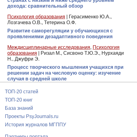
странах с низким и ниже среднего уровнем
дохода: сравнительный обзор
Психология образования
|
Герасименко Ю.А.,
Лозгачева О.В., Тетерина О.Ф.
Развитие саморегуляции у обучающихся с
проявлениями дезадаптивного поведения
Междисциплинарные исследования
,
Психология
образования
|
Ризал М., Сисвоно Т.Ю.Э., Нурхаяди
Н., Джуфри Э.
Процесс творческого мышления учащихся при
решении задач на числовую оценку: изучение
случая в средней школе
ТОП-20 статей
ТОП-20 книг
База знаний
Проекты PsyJournals.ru
История журналов МГППУ
Партнеры портала