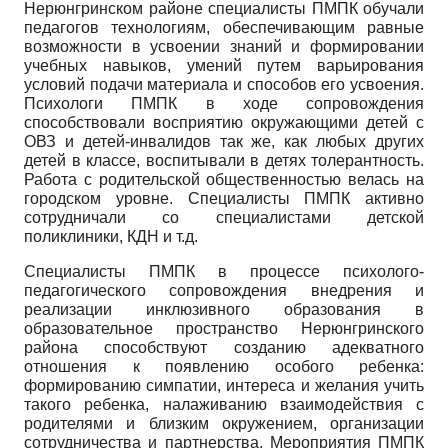
Нерюнгринском районе специалисты ПМПК обучали
педагогов технологиям, обеспечивающим равные
возможности в усвоении знаний и формировании
учебных навыков, умений путем варьирования
условий подачи материала и способов его усвоения.
Психологи ПМПК в ходе сопровождения
способствовали восприятию окружающими детей с
ОВЗ и детей-инвалидов так же, как любых других
детей в классе, воспитывали в детях толерантность.
Работа с родительской общественностью велась на
городском уровне. Специалисты ПМПК активно
сотрудничали со специалистами детской
поликлиники, КДН и т.д.
Специалисты ПМПК в процессе психолого-
педагогического сопровождения внедрения и
реализации инклюзивного образования в
образовательное пространство Нерюнгринского
района способствуют созданию адекватного
отношения к появлению особого ребенка:
формированию симпатии, интереса и желания учить
такого ребенка, налаживанию взаимодействия с
родителями и близким окружением, организации
сотрудничества и партнерства. Мероприятия ПМПК