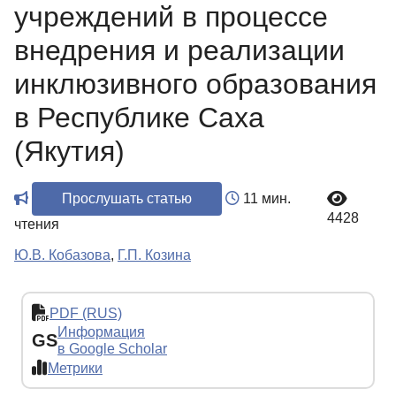
учреждений в процессе
внедрения и реализации
инклюзивного образования
в Республике Саха
(Якутия)
Прослушать статью
11 мин.
4428
чтения
Ю.В. Кобазова
,
Г.П. Козина
PDF (RUS)
Информация
GS
в Google Scholar
Метрики