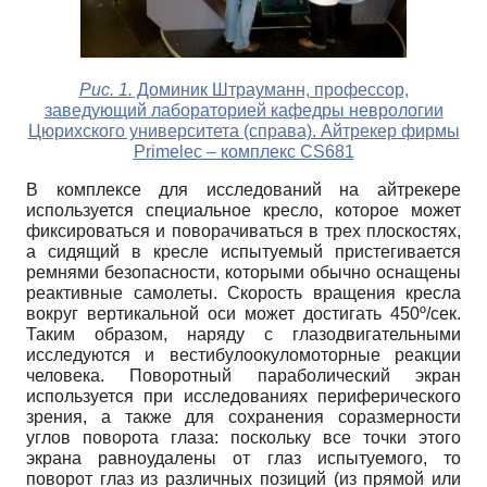
Рис. 1.
Доминик Штрауманн, профессор,
заведующий лабораторией кафедры неврологии
Цюрихского университета (справа). Айтрекер фирмы
Primelec – комплекс CS681
В комплексе для исследований на айтрекере
используется специальное кресло, которое может
фиксироваться и поворачиваться в трех плоскостях,
а сидящий в кресле испытуемый пристегивается
ремнями безопасности, которыми обычно оснащены
реактивные самолеты. Скорость вращения кресла
вокруг вертикальной оси может достигать 450º/сек.
Таким образом, наряду с глазодвигательными
исследуются и вестибулоокуломоторные реакции
человека. Поворотный параболический экран
используется при исследованиях периферического
зрения, а также для сохранения соразмерности
углов поворота глаза: поскольку все точки этого
экрана равноудалены от глаз испытуемого, то
поворот глаз из различных позиций (из прямой или