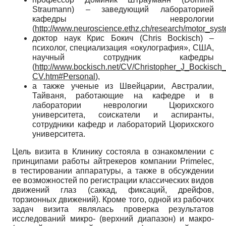
Straumann) – заведующий лабораторией
кафедры неврологии
(
http://www.neuroscience.ethz.ch/research/motor_sys
доктор наук Крис Бокич (Chris Bockisch) –
психолог, специализация «окулография», США,
научный сотрудник кафедры
(
http://www.bockisch.net/CV/Christopher_J_Bockisch
CV.htm#Personal
),
а также ученые из Швейцарии, Австралии,
Тайваня, работающие на кафедре и в
лаборатории неврологии Цюрихского
университета, соискатели и аспиранты,
сотрудники кафедр и лабораторий Цюрихского
университета.
Цель визита в Клинику состояла в ознакомлении с
принципами работы айтрекеров компании Primelec,
в тестировании аппаратуры, а также в обсуждении
ее возможностей по регистрации классических видов
движений глаз (саккад, фиксаций, дрейфов,
торзионных движений). Кроме того, одной из рабочих
задач визита являлась проверка результатов
исследований микро- (верхний диапазон) и макро-