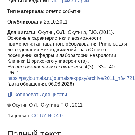
Рубрика издания:
Инструментарий
Тип материала:
отчет о событии
Опубликована
25.10.2011
Для цитаты:
Окутин, О.Л., Окутина, Г.Ю. (2011).
Основные характеристики и возможности
применения аппаратного оборудования Primelec для
исследования микродвижений глаз (Отчет о
посещении кафедры и лаборатории неврологии
Клиники Цюрихского университета) .
Экспериментальная психология,
4
(3), 133–140.
URL:
https://psyjournals.ru/journals/exppsy/archive/2011_n3/472
(дата обращения: 06.08.2026)
Копировать для цитаты
© Окутин О.Л., Окутина Г.Ю., 2011
Лицензия:
CC BY-NC 4.0
Полный текст