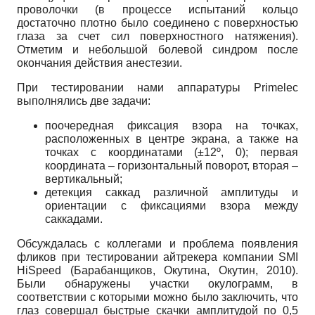
проволочки (в процессе испытаний кольцо
достаточно плотно было соединено с поверхностью
глаза за счет сил поверхностного натяжения).
Отметим и небольшой болевой синдром после
окончания действия анестезии.
При тестировании нами аппаратуры Primelec
выполнялись две задачи:
поочередная фиксация взора на точках,
расположенных в центре экрана, а также на
точках с координатами (±12º, 0); первая
координата – горизонтальный поворот, вторая –
вертикальный;
детекция саккад различной амплитуды и
ориентации с фиксациями взора между
саккадами.
Обсуждалась с коллегами и проблема появления
фликов при тестировании айтрекера компании SMI
HiSpeed (Барабанщиков, Окутина, Окутин, 2010).
Были обнаружены участки окулограмм, в
соответствии с которыми можно было заключить, что
глаз совершал быстрые скачки амплитудой по 0,5