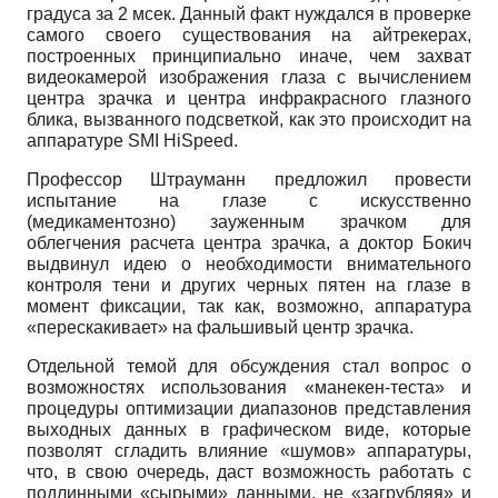
градуса за 2 мсек. Данный факт нуждался в проверке
самого своего существования на айтрекерах,
построенных принципиально иначе, чем захват
видеокамерой изображения глаза с вычислением
центра зрачка и центра инфракрасного глазного
блика, вызванного подсветкой, как это происходит на
аппаратуре SMI HiSpeed.
Профессор Штрауманн предложил провести
испытание на глазе с искусственно
(медикаментозно) зауженным зрачком для
облегчения расчета центра зрачка, а доктор Бокич
выдвинул идею о необходимости внимательного
контроля тени и других черных пятен на глазе в
момент фиксации, так как, возможно, аппаратура
«перескакивает» на фальшивый центр зрачка.
Отдельной темой для обсуждения стал вопрос о
возможностях использования «манекен-теста» и
процедуры оптимизации диапазонов представления
выходных данных в графическом виде, которые
позволят сгладить влияние «шумов» аппаратуры,
что, в свою очередь, даст возможность работать с
подлинными «сырыми» данными, не «загрубляя» и