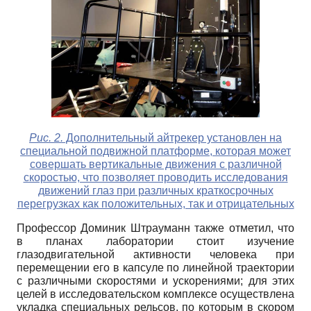
Рис. 2.
Дополнительный айтрекер установлен на
специальной подвижной платформе, которая может
совершать вертикальные движения с различной
скоростью, что позволяет проводить исследования
движений глаз при различных краткосрочных
перегрузках как положительных, так и отрицательных
Профессор Доминик Штрауманн также отметил, что
в планах лаборатории стоит изучение
глазодвигательной активности человека при
перемещении его в капсуле по линейной траектории
с различными скоростями и ускорениями; для этих
целей в исследовательском комплексе осуществлена
укладка специальных рельсов, по которым в скором