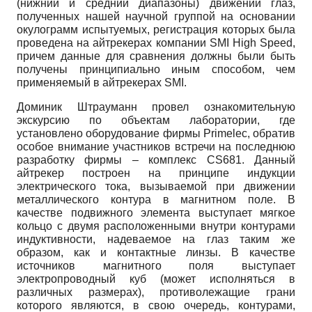
(нижний и средний диапазоны) движений глаз,
полученных нашей научной группой на основании
окулограмм испытуемых, регистрация которых была
проведена на айтрекерах компании SMI High Speed,
причем данные для сравнения должны были быть
получены принципиально иным способом, чем
применяемый в айтрекерах SMI.
Доминик Штрауманн провел ознакомительную
экскурсию по объектам лаборатории, где
установлено оборудование фирмы Primelec, обратив
особое внимание участников встречи на последнюю
разработку фирмы – комплекс CS681. Данный
айтрекер построен на принципе индукции
электрического тока, вызываемой при движении
металлического контура в магнитном поле. В
качестве подвижного элемента выступает мягкое
кольцо с двумя расположенными внутри контурами
индуктивности, надеваемое на глаз таким же
образом, как и контактные линзы. В качестве
источников магнитного поля выступает
электропроводный куб (может исполняться в
различных размерах), противолежащие грани
которого являются, в свою очередь, контурами,