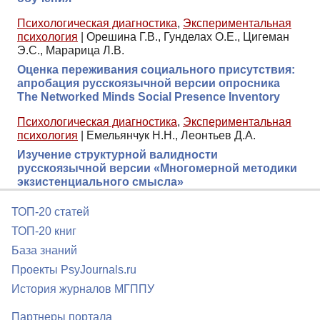
Психологическая диагностика
,
Экспериментальная
психология
|
Орешина Г.В., Гунделах О.Е., Цигеман
Э.С., Марарица Л.В.
Оценка переживания социального присутствия:
апробация русскоязычной версии опросника
The Networked Minds Social Presence Inventory
Психологическая диагностика
,
Экспериментальная
психология
|
Емельянчук Н.Н., Леонтьев Д.А.
Изучение структурной валидности
русскоязычной версии «Многомерной методики
экзистенциального смысла»
ТОП-20 статей
ТОП-20 книг
База знаний
Проекты PsyJournals.ru
История журналов МГППУ
Партнеры портала