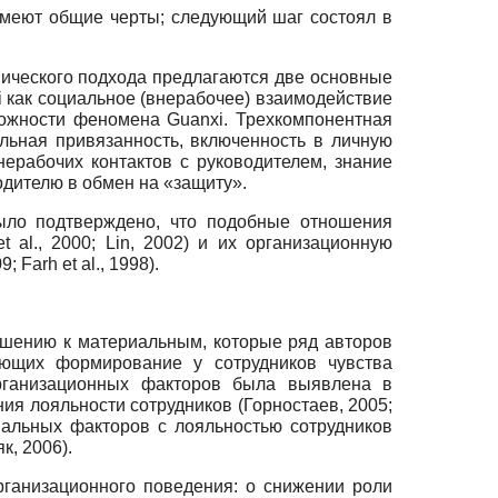
имеют общие черты; следующий шаг состоял в
мического подхода предлагаются две основные
 как социальное (внерабочее) взаимодействие
ложности феномена Guanxi. Трехкомпонентная
альная привязанность, включенность в личную
нерабочих контактов с руководителем, знание
одителю в обмен на «защиту».
ыло подтверждено, что подобные отношения
 al., 2000; Lin, 2002) и их организационную
Farh et al., 1998).
ошению к материальным, которые ряд авторов
ающих формирование у сотрудников чувства
рганизационных факторов была выявлена в
я лояльности сотрудников (Горностаев, 2005;
альных факторов с лояльностью сотрудников
к, 2006).
рганизационного поведения: о снижении роли