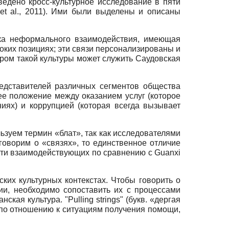
ведено кросс-культурное исследование в пяти
t al., 2011). Ими были выделены и описаны
тика неформального взаимодействия, имеющая
ких позициях; эти связи персонализированы и
ером такой культуры может служить Саудовская
редставителей различных сегментов общества
нее положение между оказанием услуг (которое
иях) и коррупцией (которая всегда вызывает
ьзуем термин «блат», так как исследователями
говорим о «связях», то единственное отличие
ти взаимодействующих по сравнению с Guanxi
их культурных контекстах. Чтобы говорить о
ии, необходимо сопоставить их с процессами
ая культура. "Pulling strings" (букв. «дергая
 по отношению к ситуациям получения помощи,