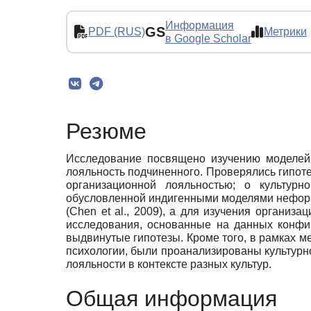
Информация
GS
PDF (RUS)
Метрики
в Google Scholar
Резюме
Исследование посвящено изучению моделей
лояльность подчиненного. Проверялись гипот
организационной лояльностью; о культур
обусловленной индигенными моделями неформ
(Chen et al., 2009), а для изучения организ
исследования, основанные на данных конфи
выдвинутые гипотезы. Кроме того, в рамках 
психологии, были проанализированы культур
лояльности в контексте разных культур.
Общая информация