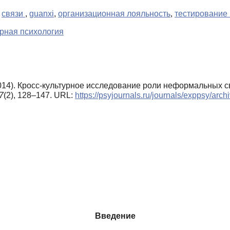
,
связи
,
guanxi
,
организационная лояльность
,
тестирование
рная психология
(2014). Кросс-культурное исследование роли неформальных
7
(2), 128–147. URL:
https://psyjournals.ru/journals/exppsy/ar
Введение