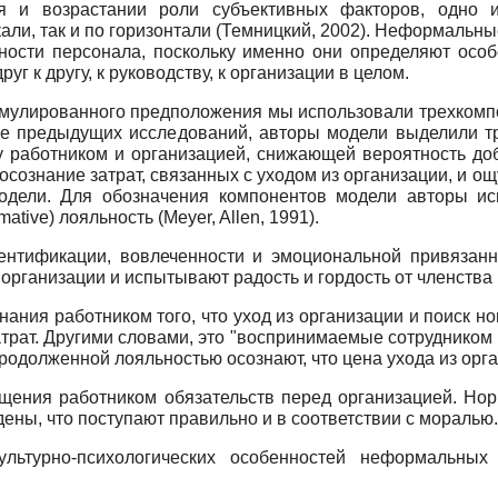
ия и возрастании роли субъективных факторов, одно 
ли, так и по горизонтали (Темницкий, 2002). Неформальн
ности персонала, поскольку именно они определяют особ
 к другу, к руководству, к организации в целом.
мулированного предположения мы использовали трехкомп
ые предыдущих исследований, авторы модели выделили тр
 работником и организацией, снижающей вероятность добр
осознание затрат, связанных с уходом из организации, и о
одели. Для обозначения компонентов модели авторы испо
tive) лояльность (Meyer, Allen, 1991).
ентификации, вовлеченности и эмоциональной привязанн
организации и испытывают радость и гордость от членства 
нания работником того, что уход из организации и поиск н
трат. Другими словами, это "воспринимаемые сотрудником 
ой продолженной лояльностью осознают, что цена ухода из орг
щения работником обязательств перед организацией. Но
дены, что поступают правильно и в соответствии с моралью.
ультурно-психологических особенностей неформальны