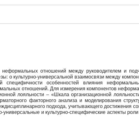
 неформальных отношений между руководителем и под
езы: о культурно-универсальной взаимосвязи между компо
ной специфичности особенностей влияния неформальны
альных отношений. Для измерения компонентов неформал
ационной лояльности – «Шкала организационной лояльности»
рматорного факторного анализа и моделирования структ
междисциплинарного подхода, учитывающего достижения соц
но-универсальные и культурно-специфические аспекты рол