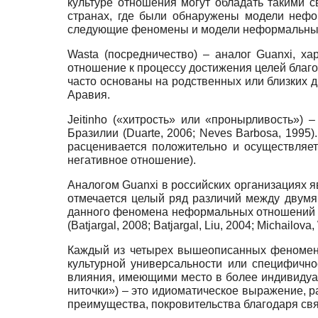
культуре отношения могут обладать такими с
странах, где были обнаружены модели нефо
следующие феномены и модели неформальны
Wasta (посредничество) – аналог Guanxi, х
отношение к процессу достижения целей благ
часто основаны на родственных или близких д
Аравия.
Jeitinho («хитрость» или «пронырливость»)
Бразилии (Duarte, 2006; Neves Barbosa, 1995
расценивается положительно и осуществляет
негативное отношение).
Аналогом Guanxi в российских организациях я
отмечается целый ряд различий между двумя 
данного феномена неформальных отношений з
(Batjargal, 2008; Batjargal, Liu, 2004; Michailova
Каждый из четырех вышеописанных феноменов
культурной универсальности или специфично
влияния, имеющими место в более индивидуалис
ниточки») – это идиоматическое выражение, 
преимущества, покровительства благодаря связ