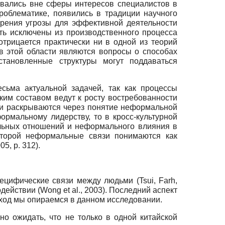
вались вне сферы интересов специалистов в
роблематике, появились в традиции научного
рения угрозы для эффективной деятельности
ыть исключены из производственного процесса
трицается практически ни в одной из теорий
в этой области являются вопросы о способах
тановленные структуры могут поддаваться
сьма актуальной задачей, так как процессы
ким составом ведут к росту востребованности
зи раскрываются через понятие неформальной
рмальному лидерству, то в кросс-культурной
льных отношений и неформального влияния в
которой неформальные связи понимаются как
, p. 312).
ецифические связи между людьми (Tsui, Farh,
ействии (Wong et al., 2003). Последний аспект
дход мы опираемся в данном исследовании.
о ожидать, что не только в одной китайской