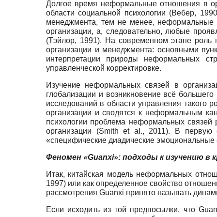
Долгое время неформальные отношения в ор
области социальной психологии (Вебер, 199
менеджмента, тем не менее, неформальные 
организации, а, следовательно, любые прояв
(Тэйлор, 1991). На современном этапе роль
организации и менеджмента: основными пунк
интерпретации природы неформальных стр
управленческой корректировке.
Изучение неформальных связей в организац
глобализации и возникновение всё большего 
исследований в области управления такого 
организации и сводятся к неформальным кан
психологии проблема неформальных связей 
организации (Smith et al., 2011). В перв
«специфические диадические эмоциональные св
Феномен «
Guanxi»: подходы к изучению в
Итак, китайская модель неформальных отноше
1997) или как определенное свойство отношени
рассмотрения Guanxi принято называть динами
Если исходить из той предпосылки, что Gua