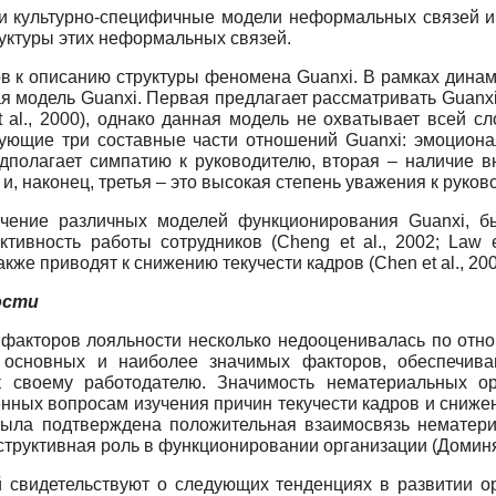
ти культурно-специфичные модели неформальных связей 
уктуры этих неформальных связей.
ов к описанию структуры феномена Guanxi. В рамках дина
я модель Guanxi. Первая предлагает рассматривать Guanxi
 al., 2000), однако данная модель не охватывает всей с
едующие три составные части отношений Guanxi: эмоцион
дполагает симпатию к руководителю, вторая – наличие в
и, наконец, третья – это высокая степень уважения к руков
учение различных моделей функционирования Guanxi, б
вность работы сотрудников (Cheng et al., 2002; Law et
же приводят к снижению текучести кадров (Chen et al., 2009; 
ости
факторов лояльности несколько недооценивалась по отн
е основных и наиболее значимых факторов, обеспечив
к своему работодателю. Значимость нематериальных о
ных вопросам изучения причин текучести кадров и снижени
 была подтверждена положительная взаимосвязь нематери
онструктивная роль в функционировании организации (Доминя
 свидетельствуют о следующих тенденциях в развитии о