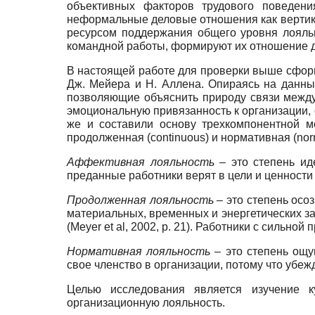
объективных факторов трудового поведен
неформальные деловые отношения как вертика
ресурсом поддержания общего уровня лояль
командной работы, формируют их отношение друг
В настоящей работе для проверки выше сфор
Дж. Мейера и Н. Аллена. Опираясь на данн
позволяющие объяснить природу связи между
эмоциональную привязанность к организации, 
же и составили основу трехкомпонентной м
продолженная (continuous) и нормативная (norma
Аффективная лояльность –
это степень ид
преданные работники верят в цели и ценности 
Продолженная лояльность –
это степень осоз
материальных, временных и энергетических за
(Meyer et al, 2002, p. 21). Работники с сильн
Нормативная лояльность –
это степень ощу
свое членство в организации, потому что убеж
Целью исследования является изучение к
организационную лояльность.