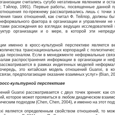
ганизации считались сугубо негативным явлением и оста
0; Тэйлор, 1991). Первые работы, посвященные данной п
отношения по-прежнему рассматривались лишь с точки з
ления таких отношений, как считал Ф. Тейлор, должны б
 неформального фактора в организации и управлении не о
тами расхождения во взглядах ведущих исследователей 
уктур организации и о мере, в которой эти непредус
ии именно в кросс-культурной перспективе является ве
количества транснациональных корпораций с полиэтничес
рода персоналом. Если в менеджменте неформальные свя
алам распространения информации в организации и нефо
рассматривается в рамках индигенных моделей неформа
ую очередь, это китайская модель отношений Guanxi, в 
язи, предполагающие оказание взаимных услуг» (Bian, 2005
 кросс-культурной перспективе
ний Guanxi рассматривается с двух точек зрения: как сп
й, которое может проявиться в любом диадическом взаимод
ческим подходом (Chen, Chen, 2004), и именно на этот по
nxi является определенным свойством отношений, то можн