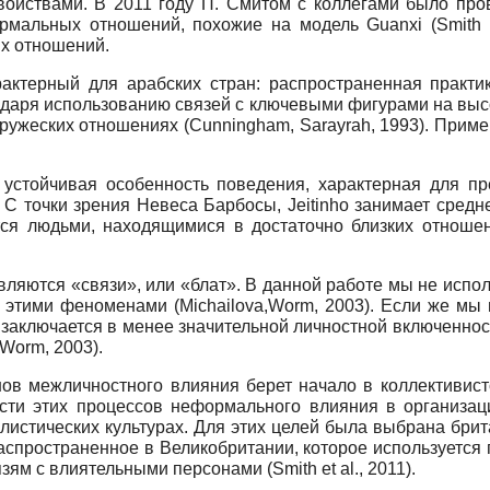
войствами. В 2011 году П. Смитом с коллегами было про
рмальных отношений, похожие на модель Guanxi (Smith e
х отношений.
арактерный для арабских стран: распространенная прак
одаря использованию связей с ключевыми фигурами на высо
ружеских отношениях (Cunningham, Sarayrah, 1993). Прим
 – устойчивая особенность поведения, характерная для п
). С точки зрения Невеса Барбосы, Jeitinho занимает сред
ся людьми, находящимися в достаточно близких отношен
вляются «связи», или «блат». В данной работе мы не испол
этими феноменами (Michailova,Worm, 2003). Если же мы 
аключается в менее значительной личностной включеннос
, Worm, 2003).
 межличностного влияния берет начало в коллективистск
сти этих процессов неформального влияния в организац
тических культурах. Для этих целей была выбрана британск
распространенное в Великобритании, которое используется
ям с влиятельными персонами (Smith et al., 2011).