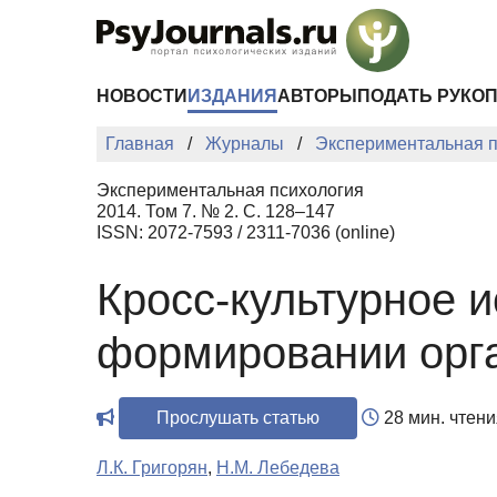
Перейти к основному содержанию
НОВОСТИ
ИЗДАНИЯ
АВТОРЫ
ПОДАТЬ РУКО
Главная
Журналы
Экспериментальная п
Экспериментальная психология
2014. Том 7. № 2. С. 128–147
ISSN: 2072-7593 / 2311-7036 (online)
Кросс-культурное 
формировании орг
Прослушать статью
28 мин. чтени
Л.К. Григорян
,
Н.М. Лебедева