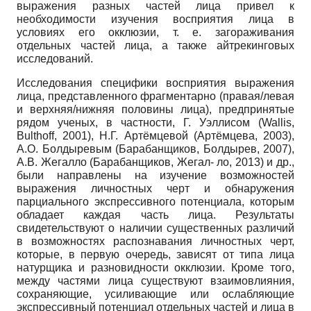
выражения разных частей лица привел к
необходимости изучения восприятия лица в
условиях его окклюзии, т. е. загораживания
отдельных частей лица, а также айтрекинговых
исследований.
Исследования специфики восприятия выражения
лица, представленного фрагментарно (правая/левая
и верхняя/нижняя половины лица), предпринятые
рядом ученых, в частности, Г. Уэллисом
(Wallis,
Bulthoff,
2001), Н.Г. Артёмцевой (Артёмцева, 2003),
А.О. Болдыревым (Барабанщиков, Болдырев, 2007),
А.В. Жегалло (Барабанщиков, Жегал- ло, 2013) и др.,
были направлены на изучение возможностей
выражения личностных черт и обнаружения
парциального экспрессивного потенциала, которым
обладает каждая часть лица. Результаты
свидетельствуют о наличии существенных различий
в возможностях распознавания личностных черт,
которые, в первую очередь, зависят от типа лица
натурщика и разновидности окклюзии. Кроме того,
между частями лица существуют взаимовлияния,
сохраняющие, усиливающие или ослабляющие
экспрессивный потенциал отдельных частей и лица в