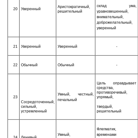
склад ума,
Аристократичный,
20
Уверенный
решительный
уравновешенный,
внимательный,
доброжелательный,
уверенный
21
Уверенный
Уверенный
-
22
Обычный
Обычный
-
Цель оправдывает
средства,
противоречивый,
Умный, честный,
23
упрямый,
печальный
Сосредоточенный,
сильный,
твердый,
устремленный
решительный
Флегматик,
Умный,
временами
24
Ленивый