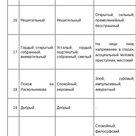
Открытый, сильный,
16
Решительный
Решительный
прямолинейный,
бесстрашный
На лице гнев,
Гордый, открытый,
Усталый, гордый,
напряжение в глазах,
17
собранный,
подтянутый,
асоциальный человек,
внимательный
собранный, смелый
преступник, жестокий
Злой, суровый,
Похож на
Спокойный,
импульсивный,
18
Раскольникова
неровный
аккуратный
19
Добрый
Добрый
-
Спокойный,
философский