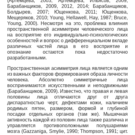
(Артёмцева, 2003; Артёмцева, Илья­сов, 2009;
Барабанщиков, 2009, 2012, 2014; Барабанщиков,
Болдырев, 2007; Ющенкова, 2011; Ющенкова,
Мещеряков, 2010;
Young, Hellawell, Hay,
1987;
Bruce,
Young, 2000).
Несмотря на это, проблема влияния
пространственной асимметрии человеческого лица
на восприятие его индивидуально-психологических
особенностей и вопрос о дифференциальном вкладе
различных частей лица в его восприятие и
опознание остаются пока недостаточно
разработанными.
Пространственная асимметрия лица является одним
из важных факторов формирования образа личности
человека. Абсолютно симметричные лица
воспринимаются искусственными и неподвижными
(Барабанщиков, 2009). Известно, что правая и левая
половины лица отличаются друг от друга
диспаратностью черт, дефектами кожи, наличием
родимых пятен, размером, формой и глубиной
посадки отдельных органов (там же). Мышечная
активность каждой из половин лица также различна и
управляется противоположными полушариями
мозга
(Gazzaniga, Smylie, 1990; Thompson, 1991;
цит.