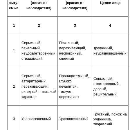
пыту­
(левая от
(правая от
Целое лицо
емые
наблюдателя)
наблюдателя)
1
2
3
4
Серьезный,
Печальный,
печальный,
переживающий,
Тревожный,
1
неудовлетворенный,
неспокойный,
неуравновешенный
страдающий
сложный
Серьезный,
Проницательный,
Серьезный,
авторитарный,
глубоко
ответственный,
2
переживающий,
печалится,
добрый,
ригид­ный, тяжелый
тоскует,
решительный
характер
переживает
Грустный, похож на
3
Уравновешенный
Уравновешенный
художника,
творческий