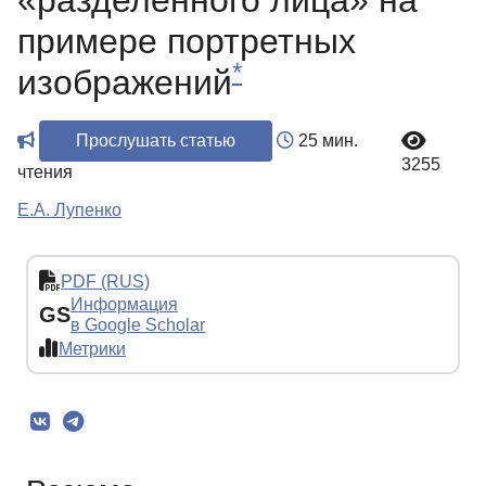
«разделенного лица» на
примере портретных
*
изображений
Прослушать статью
25 мин.
3255
чтения
Е.А. Лупенко
PDF (RUS)
Информация
GS
в Google Scholar
Метрики