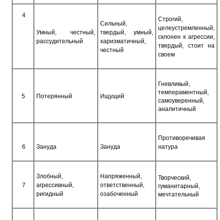
4
Строгий,
Сильный,
целеустремленный,
Умный, честный,
твердый, умный,
склонен к агрессии,
рассудительный
харизматичный,
твердый, стоит на
честный
своем
Гневливый,
темпераментный,
5
Потерянный
Ищущий
самоуверенный,
аналитичный
Противоречивая
6
Зануда
Зануда
натура
Злобный,
Напряженный,
Творческий,
7
агрессивный,
ответственный,
гуманитарный,
ригидный
озабоченный
мечтательный