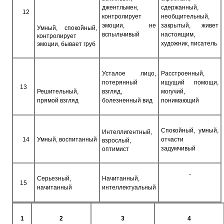
джентльмен,
сдержанный,
12
контролирует
необщительный,
эмоции, не
закрытый, живет
Умный, спокойный,
вспыльчивый
настоящим,
контролирует
художник, писатель
эмоции, бывает груб
Усталое лицо,
Расстроенный,
потерянный
ищущий помощи,
13
Решительный,
взгляд,
могучий,
прямой взгляд
болезненный вид
понимающий
Спокойный, умный,
Интеллигентный,
14
Умный, воспитанный
отчасти
взрослый,
задумчивый
оптимист
-
Серьезный,
Начитанный,
15
начитанный
интеллектуальный
1
2
3
4