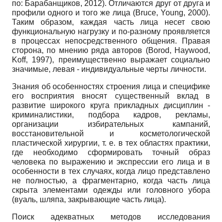
по: Барабанщиков,
2012).
Отличаются друг от друга и
профили одного и того же лица
(Bruce, Young,
2000).
Таким образом, каждая часть лица несет свою
функциональную нагрузку и по-разному проявляется
в процессах непосредственного общения. Правая
сторона, по мнению ряда авторов
(Borod, Haywood,
Koff,
1997), преимущественно выражает социально
значимые, левая - индивидуальные черты личности.
Знания об особенностях строения лица и специфике
его восприятия вносят существенный вклад в
развитие широкого круга прикладных дисциплин -
криминалистики, подбора кадров, рекламы,
организации избирательных кампаний,
восстановительной и косметологической
пластической хирургии, т. е. в тех областях практики,
где необходимо сформировать точный образ
человека по выражению и экспрессии его лица и в
особенности в тех случаях, когда лицо представлено
не полностью, а фрагментарно, когда часть лица
скрыта элементами одежды или головного убора
(вуаль, шляпа, закрывающие часть лица).
Поиск адекватных методов исследования