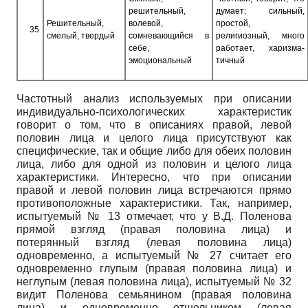
решительный,
думает; сильный,
Решительный,
волевой,
простой,
35
смелый, твердый
сомневающийся в
религиозный, много
себе,
работает, харизма­
эмоциональный
тичный
Частотный анализ используемых при описании
индивидуально-психологических характеристик
говорит о том, что в описаниях правой, левой
половин лица и целого лица присутствуют как
специфические, так и общие либо для обеих половин
лица, либо для одной из половин и целого лица
характеристики. Интересно, что при описании
правой и левой половин лица встречаются прямо
противоположные характеристики. Так, например,
испытуемый № 13 отмечает, что у В.Д. Поленова
прямой взгляд (правая половина лица) и
потерянный взгляд (левая половина лица)
одновременно, а испытуемый № 27 считает его
одновременно глупым (правая половина лица) и
неглупым (левая половина лица), испытуемый № 32
видит Поленова семьянином (правая половина
лица) и одновременно отшельником (левая