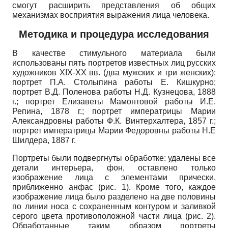
смогут расширить представления об общих
механизмах восприятия выражения лица человека.
Методика и процедура исследования
В качестве стимульного материала были
использованы пять портретов известных лиц русских
художников
XIX-XX
вв. (два мужских и три женских):
портрет П.А. Столыпина работы Е. Кишкурно;
портрет В.Д. Поленова работы Н.Д. Кузнецова, 1888
г.; портрет Елизаветы Мамонтовой работы И.Е.
Репина, 1878 г.; портрет императрицы Марии
Александровны работы Ф.К. Винтерхалтера, 1857 г.;
портрет императрицы Марии Федоровны работы Н.Е
Шилдера, 1887 г.
Портреты были подвергнуты обработке: удалены все
детали интерьера, фон, оставлено только
изображение лица с элементами прически,
приближенно анфас (рис. 1). Кроме того, каждое
изображение лица было разделено на две половины
по линии носа с сохраненным контуром и заливкой
серого цвета противоположной части лица (рис. 2).
Обработанные таким образом портреты