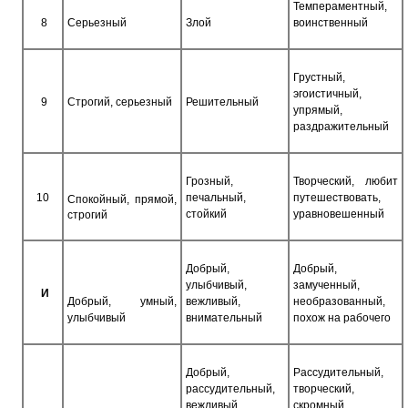
Темпераментный,
8
Серьезный
Злой
воинственный
Грустный,
эгоистичный,
9
Строгий, серьезный
Решительный
упрямый,
раздражительный
Грозный,
Творческий, любит
10
печальный,
путешествовать,
Спокойный, прямой,
стойкий
уравновешенный
строгий
Добрый,
Добрый,
улыбчивый,
замученный,
И
Добрый, умный,
вежливый,
необразованный,
улыбчивый
внимательный
похож на рабочего
Добрый,
Рассудительный,
рассудительный,
творческий,
вежливый,
скромный,