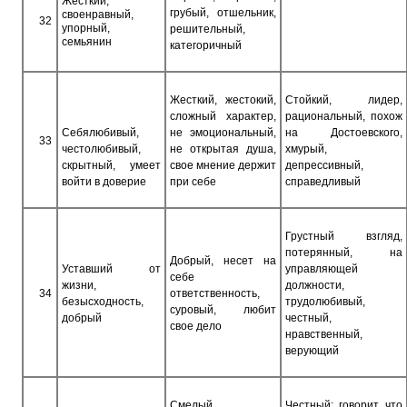
Жесткий,
грубый, отшельник,
своенравный,
32
упорный,
решительный,
семьянин
категоричный
Жесткий, жестокий,
Стойкий, лидер,
сложный характер,
рациональный, похож
Себялюбивый,
не эмоциональный,
на Достоевского,
33
честолюбивый,
не открытая душа,
хмурый,
скрытный, умеет
свое мнение держит
депрессивный,
войти в доверие
при себе
справедливый
Грустный взгляд,
потерянный, на
Добрый, несет на
Уставший от
управляющей
себе
жизни,
должности,
34
ответственность,
безысходность,
трудолюбивый,
суровый, любит
добрый
честный,
свое дело
нравственный,
верующий
Смелый,
Честный; говорит, что