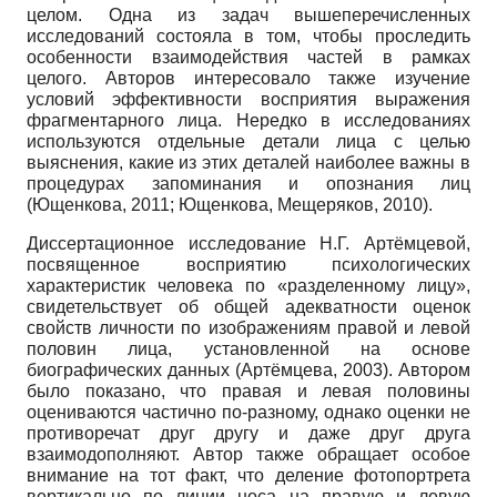
целом. Одна из задач вышеперечисленных
исследований состояла в том, чтобы проследить
особенности взаимодействия частей в рамках
целого. Авторов интересовало также изучение
условий эффективности восприятия выражения
фрагментарного лица. Нередко в исследованиях
используются отдельные детали лица с целью
выяснения, какие из этих деталей наиболее важны в
процедурах запоминания и опознания лиц
(Ющенкова, 2011; Ющенкова, Мещеряков, 2010).
Диссертационное исследование Н.Г. Артёмцевой,
посвященное восприятию психологических
характеристик человека по «разделенному лицу»,
свидетельствует об общей адекватности оценок
свойств личности по изображениям правой и левой
половин лица, установленной на основе
биографических данных (Артёмцева, 2003). Автором
было показано, что правая и левая половины
оцениваются частично по-разному, однако оценки не
противоречат друг другу и даже друг друга
взаимодополняют. Автор также обращает особое
внимание на тот факт, что деление фотопортрета
вертикально по линии носа на правую и левую