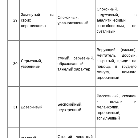
Спокойный,
Замкнутый на
задумчивый, с
Спокойный,
29
своих
аналитическими
уравновешенный
переживаниях
способностями, не
суетливый
Верующий (сильно),
мечтатель, добрый,
Умный, серьезный,
Серьезный,
закрытый, придет на
30
образованный,
уверенный
помощь в трудную
тяжелый характер
минуту, немного
агрессивный
Рассеянный, склонен
к печали и
Беспокойный,
31
Доверчивый
меланхолии,
неуверенный
агрессивный,
вспыльчивый
Строгий, черствый,