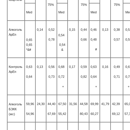
75%
75%
75%
Med
Med
Med
Me
Алкоголь
0,14
0,52
0,15
0,44
0,46
0,13
0,38
0,5
АрЕп
0,54
0,78
0,66
0,48
0,57
0,5
0,65
0,65
0,54
#
*&#
&
Контроль
0,63
0,13
0,56
0,68
0,17
0,59
0,63
0,16
0,49
0,6
АрЕп
0,64
0,73
0,72
0,82
0,64
0,71
0,7
+
+
+
59,96
24,30
44,40
67,50
31,56
44,58
69,99
41,79
42,39
65,
Алкоголь
БЭКК
54,96
67,69
55,42
80,43
60,27
69,12
57,
(мс)