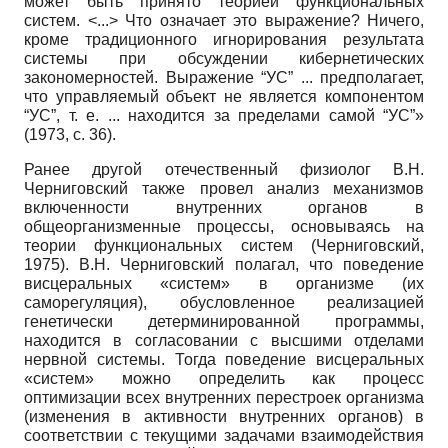
может быть принято теорией функциональных
систем. <...> Что означает это выражение? Ничего,
кроме традиционного игнорирования результата
системы при обсуждении кибернетических
закономерностей. Выражение “УС” ... предполагает,
что управляемый объект не является компонентом
“УС”, т. е. ... находится за пределами самой “УС”»
(1973, с. 36).
Ранее другой отечественный физиолог В.Н.
Черниговский также провел анализ механизмов
включенности внутренних органов в
общеорганизменные процессы, основываясь на
теории функциональных систем (Черниговский,
1975). В.Н. Черниговский полагал, что поведение
висцеральных «систем» в организме (их
саморегуляция), обусловленное реализацией
генетически детерминированной программы,
находится в согласовании с высшими отделами
нервной системы. Тогда поведение висцеральных
«систем» можно определить как процесс
оптимизации всех внутренних перестроек организма
(изменения в активности внутренних органов) в
соответствии с текущими задачами взаимодействия