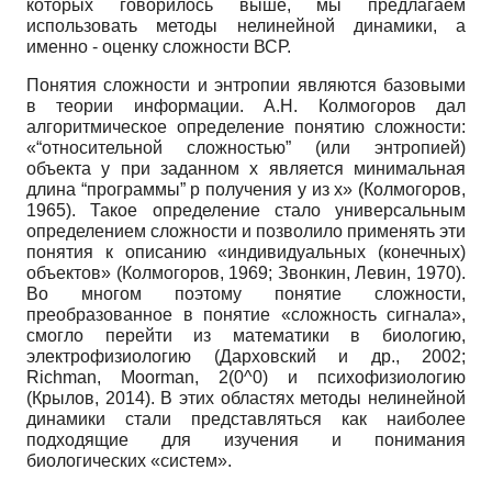
которых говорилось выше, мы предлагаем
использовать методы нелинейной динамики, а
именно - оценку сложности ВСР.
Понятия сложности и энтропии являются базовыми
в теории информации. А.Н. Колмогоров дал
алгоритмическое определение понятию сложности:
«“относительной сложностью” (или энтропией)
объекта y при заданном x является минимальная
длина “программы” p получения y из x» (Колмогоров,
1965). Такое определение стало универсальным
определением сложности и позволило применять эти
понятия к описанию «индивидуальных (конечных)
объектов» (Колмогоров, 1969; Звонкин, Левин, 1970).
Во многом поэтому понятие сложности,
преобразованное в понятие «сложность сигнала»,
смогло перейти из математики в биологию,
электрофизиологию (Дарховский и др., 2002;
Richman, Moorman, 2(0^0) и психофизиологию
(Крылов, 2014). В этих областях методы нелинейной
динамики стали представляться как наиболее
подходящие для изучения и понимания
биологических «систем».