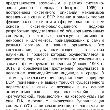
представляется возможным в рамках систем­но-
эволюционного подхода (Швырков, 1995) с
построением системного описания механизмов
поведения в связи с ВСР. Именно в рамках теории
функциональных систем и сформированного на ее
основе системно-эволюционного подхода
разработано представление об общеорганизменных
системах, в которых согласуется активность
нейронов и элементов, принадлежащих к самым
разным органам и тканям организма. Это
согласование, устанавливающееся в актах
научения, в процессе которых осуществляется, в
частности, «пригонка ... вегетативного компонента к
задаче» формируемого поведения (Анохин, 1968, с.
361), и обеспечивает достижение результатов в
целостном взаимодействии индивида и среды. В
таком случае классические представления о природе
ВСР (приведенные выше) требуют существенного
пересмотра в связи с лежащей в их основе
антисистемностью «управленческой» и
«регуляторной» терминологии, на которую указывал
еще П.К. Анохин: «. выражение “управляющая
система” (УС) ... ни семантически, ни логически не