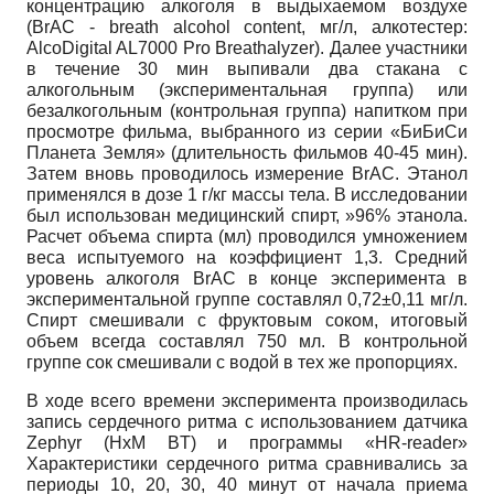
концентрацию алкоголя в выдыхаемом воздухе
(BrAC - breath alcohol content, мг/л, алкотестер:
AlcoDigital AL7000 Pro Breathalyzer). Далее участники
в течение 30 мин выпивали два стакана с
алкогольным (экспериментальная группа) или
безалкогольным (контрольная группа) напитком при
просмотре фильма, выбранного из серии «БиБиСи
Планета Земля» (длительность фильмов 40-45 мин).
Затем вновь проводилось измерение BrAC. Этанол
применялся в дозе 1 г/кг массы тела. В исследовании
был использован медицинский спирт, »96% этанола.
Расчет объема спирта (мл) проводился умножением
веса испытуемого на коэффициент 1,3. Средний
уровень алкоголя BrAC в конце эксперимента в
экспериментальной группе составлял 0,72±0,11 мг/л.
Спирт смешивали с фруктовым соком, итоговый
объем всегда составлял 750 мл. В контрольной
группе сок смешивали с водой в тех же пропорциях.
В ходе всего времени эксперимента производилась
запись сердечного ритма с использованием датчика
Zephyr (HxM BT) и программы «HR-reader»
Характеристики сердечного ритма сравнивались за
периоды 10, 20, 30, 40 минут от начала приема