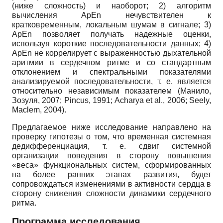
(ниже сложность) и наоборот; 2) алгоритм
вычисления ApEn нечувствителен к
кратковременным, локальным шумам в сигнале; 3)
ApEn позволяет получать надежные оценки,
используя короткие последовательности данных; 4)
ApEn не коррелирует с выраженностью дыхательной
аритмии в сердечном ритме и со стандартным
отклонением и спектральными показателями
анализируемой последовательности, т. е. является
относительно независимым показателем (Манило,
Зозуля, 2007; Pincus, 1991; Acharya et al., 2006; Seely,
Maclem, 2004).
Предлагаемое ниже исследование направлено на
проверку гипотезы о том, что временная системная
дедифференциация, т. е. сдвиг системной
организации поведения в сторону повышения
«веса» функциональных систем, сформированных
на более ранних этапах развития, будет
сопровождаться изменениями в активности сердца в
сторону снижения сложности динамики сердечного
ритма.
Программа исследования