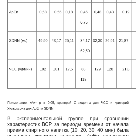
ApEn
0,58
0,56
0,18
0,45
0,48
0,43
0,19
0,75
SDNN (мс)
49,50
43,17
25,11
34,17
32,30
26,91
21,87
62,50
ЧСС (уд/мин)
102
101
17,5
88
129
128
21,8
118
Примечание: «*»– p ≤ 0,05, критерий Стьюдента для ЧСС и критерий
Уилкоксона для ApEn и SDNN.
В экспериментальной группе при сравнении
характеристик ВСР за периоды времени от начала
приема спиртного напитка (10, 20, 30, 40 мин) была
выявлена динамика снижения ApEn сердечного