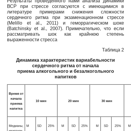
Результаты проведенного нами анализа динамики
ВСР при стрессе согласуются с имеющимися в
литературе примерами снижения сложности
сердечного ритма при экзаменационном стрессе
(Melillo et al., 2011) и геморрагическом шоке
(Batchinsky et al., 2007). Примечательно, что если
рассматривать шок как крайнюю степень
выраженности стресса
Таблица 2
Динамика характеристик вариабельности
сердечного ритма от начала
приема алкогольного и безалкогольного
напитков
Время от
начала
10 мин
20 мин
30 мин
приема
напитка
Медианы,
M
SD
25%
M
SD
25%
M
SD
25%
M
квартили