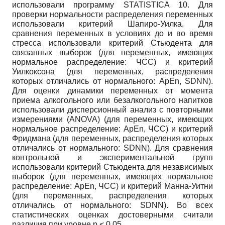
использовали программу STATISTICA 10. Для
проверки нормальности распределения переменных
использовали критерий Шапиро-Уилка. Для
сравнения переменных в условиях до и во время
стресса использовали критерий Стьюдента для
связанных выборок (для переменных, имеющих
нормальное распределение: ЧСС) и критерий
Уилкоксона (для переменных, распределения
которых отличались от нормального: ApEn, SDNN).
Для оценки динамики переменных от момента
приема алкогольного или безалкогольного напитков
использовали дисперсионный анализ с повторными
измерениями (ANOVA) (для переменных, имеющих
нормальное распределение: ApEn, ЧСС) и критерий
Фридмана (для переменных, распределения которых
отличались от нормального: SDNN). Для сравнения
контрольной и экспериментальной групп
использовали критерий Стьюдента для независимых
выборок (для переменных, имеющих нормальное
распределение: ApEn, ЧСС) и критерий Манна-Уитни
(для переменных, распределения которых
отличались от нормального: SDNN). Во всех
статистических оценках достоверными считали
различия при уровне p < 0,05.