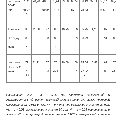
Контроль
73,25
28,78
48,10
78,44
29,58
60,52
86,43
37,11
66,67
82,
БЭКК
66,34
(мс)
99,84
73,57
87,16
78,33
105,13
71,
&
Алкоголь
83
11,08
77
83
10,25
80
85,95
11,20
82
8
ЧСС (уд/
83
88
83
89
86,73
94
8
мин)
&
&
Контроль
79
11,21
67
75
10,69
69
75,54
10,47
69
7
ЧСС (уд/
78
75 +
72,62
73 
мин)
86
81
83
*&#
+
Примечание: «+» - р < 0,05 при сравнении контрольной и
экспериментальной групп, критерий Манна-Уитни для БЭКК, критерий
Стьюдента для АрЕп и ЧСС; «*» - р < 0,05 при сравнении с этапом 20 мин,
«&» - р < 0,05 при сравнении с этапом 30 мин, «#» - р < 0,05 при сравнении с
этапом 40 мин, критерий Уилкоксона для БЭКК в контрольной группе и