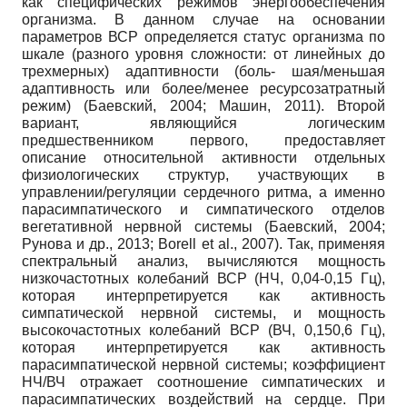
как специфических режимов энергообеспечения
организма. В данном случае на основании
параметров ВСР определяется статус организма по
шкале (разного уровня сложности: от линейных до
трехмерных) адаптивности (боль- шая/меньшая
адаптивность или более/менее ресурсозатратный
режим) (Баевский, 2004; Машин, 2011). Второй
вариант, являющийся логическим
предшественником первого, предоставляет
описание относительной активности отдельных
физиологических структур, участвующих в
управлении/регуляции сердечного ритма, а именно
парасимпатического и симпатического отделов
вегетативной нервной системы (Баевский, 2004;
Рунова и др., 2013; Borell et al., 2007). Так, применяя
спектральный анализ, вычисляются мощность
низкочастотных колебаний ВСР (НЧ, 0,04-0,15 Гц),
которая интерпретируется как активность
симпатической нервной системы, и мощность
высокочастотных колебаний ВСР (ВЧ, 0,15­0,6 Гц),
которая интерпретируется как активность
парасимпатической нервной системы; коэффициент
НЧ/ВЧ отражает соотношение симпатических и
парасимпатических воздействий на сердце. При