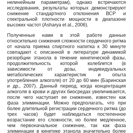
нелинейным параметрам), однако встречаются
исследования, результаты которых демонстрируют
снижение стандартного отклонения ВСР и
спектральной плотности мощности в диапазоне
высоких частот (Asharya et al., 2006).
Полученные нами в этой работе данные
относительно снижения сложности сердечного ритма
от начала приема спиртного напитка к 30 минуте
совпадают с описанной в литературе динамикой
резорбции этанола в течение кинетической фазы,
продолжительность которой колеблется (в
зависимости от дозы, индивидуальных
метаболических характеристик и опыта
употребления алкоголя) от 20 до 60 мин (Баринская
и др., 2007). Данный период, когда концентрация
алкоголя в крови и других биосредах увеличивается,
после чего наступает ее снижение, известен как
фаза элиминации. Можно предполагать, что при
более длительной регистрации сердечного ритма (до
трех часов) будет наблюдаться постепенное
возрастание его сложности, но более медленное,
чем первоначальное снижение, так как фаза
элиминации в кинетике этанола значительно более