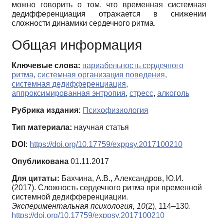
можно говорить о том, что временная системная
дедифференциация отражается в снижении
сложности динамики сердечного ритма.
Общая информация
Ключевые слова:
вариабельность сердечного
ритма
,
системная организация поведения
,
системная дедифференциация
,
аппроксимированная энтропия
,
стресс
,
алкоголь
Рубрика издания:
Психофизиология
Тип материала:
научная статья
DOI:
https://doi.org/10.17759/exppsy.2017100210
Опубликована
01.11.2017
Для цитаты:
Бахчина, А.В., Александров, Ю.И.
(2017). Сложность сердечного ритма при временной
системной дедифференциации.
Экспериментальная психология,
10
(2), 114–130.
https://doi.org/10.17759/exppsy.2017100210