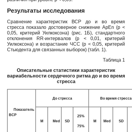
Результаты исследования
Сравнение характеристик ВСР до и во время
стресса показало достоверное снижение ApEn (p <
0,05, критерий Уилкоксона) (рис. 1Б), стандартного
отклонения RR-интервалов (р < 0,01, критерий
Уилкоксона) и возрастание ЧСС (р < 0,05, критерий
Стьюдента для связанных выборок) (табл. 1).
Таблица 1
Описательные статистики характеристик
вариабельности сердечного ритма до и во время
стресса
До стресса
Во время стресса
Показатель
ВСР
25%
M
Med
SD
M
Med
SD
75%