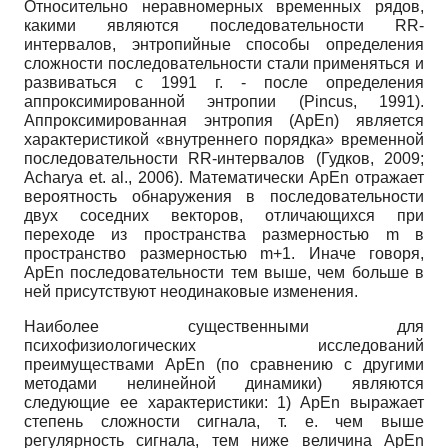
Относительно неравномерных временных рядов,
какими являются последовательности RR-
интервалов, энтропийные способы определения
сложности последовательности стали применяться и
развиваться с 1991 г. - после определения
аппроксимированной энтропии (Pincus, 1991).
Аппроксимированная энтропия (ApEn) является
характеристикой «внутреннего порядка» временной
последовательности RR-интервалов (Гудков, 2009;
Acharya et. al., 2006). Математически ApEn отражает
вероятность обнаружения в последовательности
двух соседних векторов, отличающихся при
переходе из пространства размерностью m в
пространство размерностью m+1. Иначе говоря,
ApEn последовательности тем выше, чем больше в
ней присутствуют неодинаковые изменения.
Наиболее существенными для
психофизиологических исследований
преимуществами ApEn (по сравнению с другими
методами нелинейной динамики) являются
следующие ее характеристики: 1) ApEn выражает
степень сложности сигнала, т. е. чем выше
регулярность сигнала, тем ниже величина ApEn