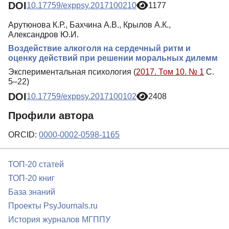
DOI
10.17759/exppsy.2017100210
1177
Арутюнова К.Р., Бахчина А.В., Крылов А.К.,
Александров Ю.И.
Воздействие алкоголя на сердечный ритм и
оценку действий при решении моральных дилемм
Экспериментальная психология (
2017. Том 10. № 1
С.
5–22)
DOI
10.17759/exppsy.2017100102
2408
Профили автора
ORCID:
0000-0002-0598-1165
ТОП-20 статей
ТОП-20 книг
База знаний
Проекты PsyJournals.ru
История журналов МГППУ