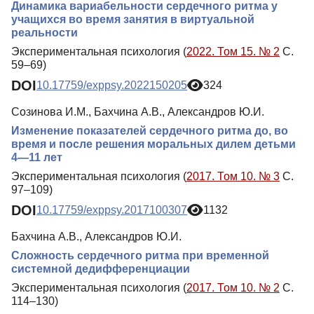
Динамика вариабельности сердечного ритма у
учащихся во время занятия в виртуальной
реальности
Экспериментальная психология (
2022. Том 15. № 2
С.
59–69)
DOI
10.17759/exppsy.2022150205
324
Созинова И.М., Бахчина А.В., Александров Ю.И.
Изменение показателей сердечного ритма до, во
время и после решения моральных дилем детьми
4—11 лет
Экспериментальная психология (
2017. Том 10. № 3
С.
97–109)
DOI
10.17759/exppsy.2017100307
1132
Бахчина А.В., Александров Ю.И.
Сложность сердечного ритма при временной
системной дедифференциации
Экспериментальная психология (
2017. Том 10. № 2
С.
114–130)