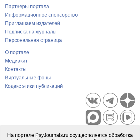
Партнеры портала
Информационное спонсорство
Приглашаем издателей
Подписка на журналы
Персональная страница
О портале
Медиакит
Контакты
Виртуальные фоны
Кодекс этики публикаций
Портал психологических изданий PsyJournals.ru, 2007–2026
На портале PsyJournals.ru осуществляется обработка
Правила использования материалов